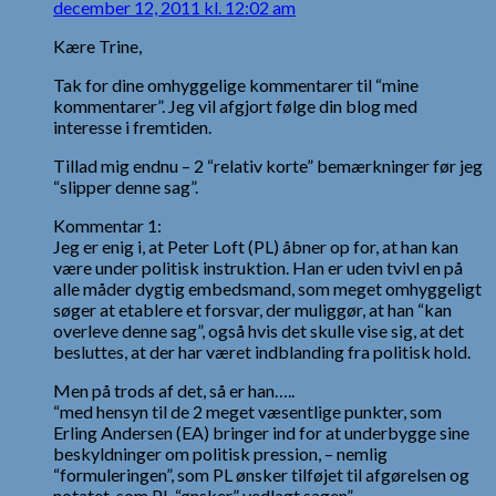
december 12, 2011 kl. 12:02 am
Kære Trine,
Tak for dine omhyggelige kommentarer til “mine
kommentarer”. Jeg vil afgjort følge din blog med
interesse i fremtiden.
Tillad mig endnu – 2 “relativ korte” bemærkninger før jeg
“slipper denne sag”.
Kommentar 1:
Jeg er enig i, at Peter Loft (PL) åbner op for, at han kan
være under politisk instruktion. Han er uden tvivl en på
alle måder dygtig embedsmand, som meget omhyggeligt
søger at etablere et forsvar, der muliggør, at han “kan
overleve denne sag”, også hvis det skulle vise sig, at det
besluttes, at der har været indblanding fra politisk hold.
Men på trods af det, så er han…..
“med hensyn til de 2 meget væsentlige punkter, som
Erling Andersen (EA) bringer ind for at underbygge sine
beskyldninger om politisk pression, – nemlig
“formuleringen”, som PL ønsker tilføjet til afgørelsen og
notatet, som PL “ønsker” vedlagt sagen”