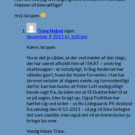
Hansen vil bekræftige?
mvj Jacques
Trine Nebel
siger:
december 9, 2011 kl. 3:05 pm
Kære Jacques
Nu er det jo sådan, at der ved møder af den slags,
der har været afholdt fem af i SKAT – omkring
skattesagen – er notatpligt. Erling Andersen har
således gjort, hvad der kunne forventes. Han har
skrevet notater af dagens møde, og formodentligt
derfor kan han huske, at Peter Loft endegyldigt
havde sagt fra, da talen om at få Skatterådet til at
se på sagen, blev bragt op. Også Politiken har
hæftet sig ved ordet – se Bo Lidegaards PS-Analyse
fra søndag den 4/12-2011 – så jeg vil ikke betegne
det som sladder, men også det vil en kommission jo
bringe lys over.
Venlig hilsen Trine.