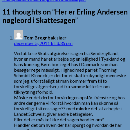
11 thoughts on “Her er Erling Andersen
nøgleord i Skattesagen”
Tom Bregnbak
siger:
december 5, 2011 kl. 3:35 pm
Ved at læse Skats afgørelse i sagen fra Sønderjylland,
hvor en mand har et arbejde og en lejlighed i Tyskland og
hans kone og Børn bor i eget hus i Danmark, som han
besøger regelmæssigt, i lighed med parret Thorning
Schmidt Kinnock, er det for et skatte ukyndigt menneske
som jeg, uforståeligt at man kommer frem til to
forskellige afgørelser, ud fra samme kriterier om
tilknytningsforhold.
Måske er det derfor forvirringen opstår i Venstre og hos
andre der gerne vil forstå hvordan man kan skønne så
forskelligt i så ens sager?? med mindre det, at arbejde i
Landet Schweiz, giver andre betingelser.
Eller det er måske ikke det sagen handler om?
Handler det om hvem der har spurgt og hvordan de har