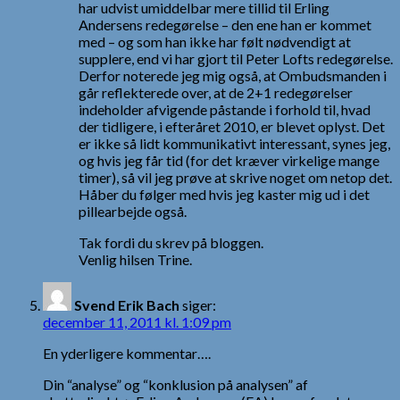
har udvist umiddelbar mere tillid til Erling
Andersens redegørelse – den ene han er kommet
med – og som han ikke har følt nødvendigt at
supplere, end vi har gjort til Peter Lofts redegørelse.
Derfor noterede jeg mig også, at Ombudsmanden i
går reflekterede over, at de 2+1 redegørelser
indeholder afvigende påstande i forhold til, hvad
der tidligere, i efteråret 2010, er blevet oplyst. Det
er ikke så lidt kommunikativt interessant, synes jeg,
og hvis jeg får tid (for det kræver virkelige mange
timer), så vil jeg prøve at skrive noget om netop det.
Håber du følger med hvis jeg kaster mig ud i det
pillearbejde også.
Tak fordi du skrev på bloggen.
Venlig hilsen Trine.
Svend Erik Bach
siger:
december 11, 2011 kl. 1:09 pm
En yderligere kommentar….
Din “analyse” og “konklusion på analysen” af