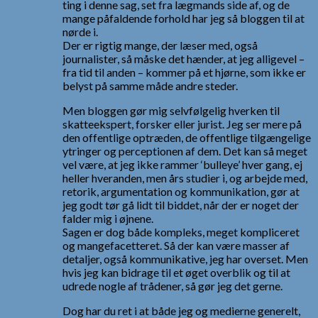
ting i denne sag, set fra lægmands side af, og de
mange påfaldende forhold har jeg så bloggen til at
nørde i.
Der er rigtig mange, der læser med, også
journalister, så måske det hænder, at jeg alligevel –
fra tid til anden – kommer på et hjørne, som ikke er
belyst på samme måde andre steder.
Men bloggen gør mig selvfølgelig hverken til
skatteekspert, forsker eller jurist. Jeg ser mere på
den offentlige optræden, de offentlige tilgængelige
ytringer og perceptionen af dem. Det kan så meget
vel være, at jeg ikke rammer ‘bulleye’ hver gang, ej
heller hveranden, men års studier i, og arbejde med,
retorik, argumentation og kommunikation, gør at
jeg godt tør gå lidt til biddet, når der er noget der
falder mig i øjnene.
Sagen er dog både kompleks, meget kompliceret
og mangefacetteret. Så der kan være masser af
detaljer, også kommunikative, jeg har overset. Men
hvis jeg kan bidrage til et øget overblik og til at
udrede nogle af trådener, så gør jeg det gerne.
Dog har du ret i at både jeg og medierne generelt,