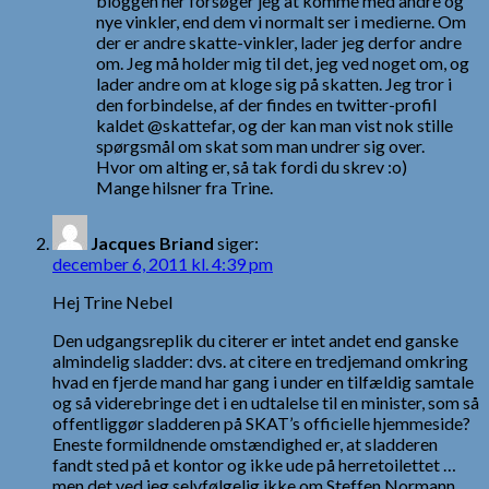
bloggen her forsøger jeg at komme med andre og
nye vinkler, end dem vi normalt ser i medierne. Om
der er andre skatte-vinkler, lader jeg derfor andre
om. Jeg må holder mig til det, jeg ved noget om, og
lader andre om at kloge sig på skatten. Jeg tror i
den forbindelse, af der findes en twitter-profil
kaldet @skattefar, og der kan man vist nok stille
spørgsmål om skat som man undrer sig over.
Hvor om alting er, så tak fordi du skrev :o)
Mange hilsner fra Trine.
Jacques Briand
siger:
december 6, 2011 kl. 4:39 pm
Hej Trine Nebel
Den udgangsreplik du citerer er intet andet end ganske
almindelig sladder: dvs. at citere en tredjemand omkring
hvad en fjerde mand har gang i under en tilfældig samtale
og så viderebringe det i en udtalelse til en minister, som så
offentliggør sladderen på SKAT’s officielle hjemmeside?
Eneste formildnende omstændighed er, at sladderen
fandt sted på et kontor og ikke ude på herretoilettet …
men det ved jeg selvfølgelig ikke om Steffen Normann