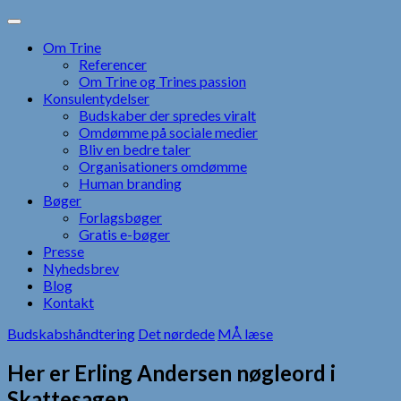
Skip
to
Om Trine
content
Referencer
Om Trine og Trines passion
Konsulentydelser
Budskaber der spredes viralt
Omdømme på sociale medier
Bliv en bedre taler
Organisationers omdømme
Human branding
Bøger
Forlagsbøger
Gratis e-bøger
Presse
Nyhedsbrev
Blog
Kontakt
Budskabshåndtering
Det nørdede
MÅ læse
Her er Erling Andersen nøgleord i
Skattesagen