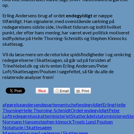
op.
Erling Andersens brug af ordet
endegyldigt
er næppe
tilfældigt. Han signalerer, med ovenstående sætning på
redegørelsens sidste side, i hvilket tidsrum og indtil hvilket
punkt, der efter hans mening, har været øvet politisk motiveret
indflydelse på Helle Thorning-Schmidts og Stephen Kinnocks
skattesag.
Vil du læse mere om de retoriske spidsfindigheder i og omkring
redegørelserne i Skattesagen, så går ud på forsiden af
TrineNebel.dk og skriv enten Erling Andersen/Peter
Loft/Skattesagen/Poulsen i søgefeltet, så får du alle de
relaterede analyser frem!
afgørelse
andersen
departementschef
endegyldigt
Erling
Helle
Thorning
Helle Thorning-Schmidt
Ordet endegyldigt
Peter
Loft
redegørelse
skatteministeriet
Skatterådet
statsministeren
Ste
Normann Hansen
stephen kinnock
Troels Lund Poulsen
Indlægsnavigation
Notatspin i Skattesagen
Manipulation med vælgerne i Skattesagen