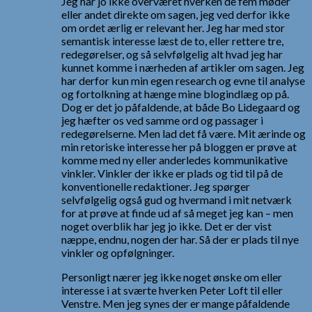
Jeg har jo ikke overværet hverken de fem møder
eller andet direkte om sagen, jeg ved derfor ikke
om ordet ærlig er relevant her. Jeg har med stor
semantisk interesse læst de to, eller rettere tre,
redegørelser, og så selvfølgelig alt hvad jeg har
kunnet komme i nærheden af artikler om sagen. Jeg
har derfor kun min egen research og evne til analyse
og fortolkning at hænge mine blogindlæg op på.
Dog er det jo påfaldende, at både Bo Lidegaard og
jeg hæfter os ved samme ord og passager i
redegørelserne. Men lad det få være. Mit ærinde og
min retoriske interesse her på bloggen er prøve at
komme med ny eller anderledes kommunikative
vinkler. Vinkler der ikke er plads og tid til på de
konventionelle redaktioner. Jeg spørger
selvfølgelig også gud og hvermand i mit netværk
for at prøve at finde ud af så meget jeg kan – men
noget overblik har jeg jo ikke. Det er der vist
næppe, endnu, nogen der har. Så der er plads til nye
vinkler og opfølgninger.
Personligt nærer jeg ikke noget ønske om eller
interesse i at sværte hverken Peter Loft til eller
Venstre. Men jeg synes der er mange påfaldende