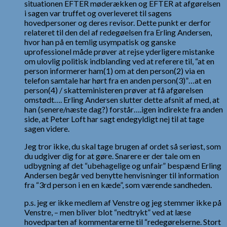
situationen EFTER møderækken og EFTER at afgørelsen
i sagen var truffet og overleveret til sagens
hovedpersoner og deres revisor. Dette punkt er derfor
relateret til den del af redegøelsen fra Erling Andersen,
hvor han på en temlig usympatisk og ganske
uprofessionel måde prøver at rejse yderligere mistanke
om ulovlig politisk indblanding ved at referere til, “at en
person informerer ham(1) om at den person(2) via en
telefon samtale har hørt fra en anden person(3)”…at en
person(4) / skatteministeren prøver at få afgørelsen
omstødt…. Erling Andersen slutter dette afsnit af med, at
han (senere/næste dag?) forstår….igen indirekte fra anden
side, at Peter Loft har sagt endegyldigt nej til at tage
sagen videre.
Jeg tror ikke, du skal tage brugen af ordet så seriøst, som
du udgiver dig for at gøre. Snarere er der tale om en
udbygning af det “ubehagelige og unfair” bespænd Erling
Andersen begår ved benytte henvisninger til information
fra “3rd person i en en kæde”, som værende sandheden.
p.s. jeg er ikke medlem af Venstre og jeg stemmer ikke på
Venstre, – men bliver blot “nedtrykt” ved at læse
hovedparten af kommentarerne til “redegørelserne. Stort