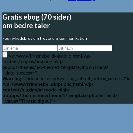
Gratis ebog (70 sider)
om bedre taler
- og nyhedsbrev om troværdig kommunikation
/var/www/trinenebel.dk/public_html/wp-
content/plugins/arscode-ninja-
popups/themes/newtheme1/template.php on line
37
" data-success="
Warning
: Undefined array key "snp_submit_button_success" in
/var/www/trinenebel.dk/public_html/wp-
content/plugins/arscode-ninja-
popups/themes/newtheme1/template.php
on line
37
" value="Tilmeld dig nu!">