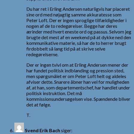
Du har ret i Erling Andersen naturligvis har placeret
sine ord med nøjagtig samme akkuratesse som
Peter Loft. Der er ingen sproglige tilfældigheder i
nogen af de to redegørelser. Begge har deres
ærinder med hvert eneste ord og passus. Selvom jeg
brugte det mest af en weekend på at dykke ned den
kommunikative materie, så har de to herrer brugt
firdobbelt så lang tid på at skrive selve
redegørelserne.
Der er ingen tvivl om at Erling Andersen mener der
har fundet politisk indblanding og pression sted,
men spørgsmålet er om Peter Loft helt og aldeles
afviser dette. Snarere åbner han vel for muligheden
af, at han, som departementschef, har handlet under
politisk instruktion. Det må
kommissionsundersøgelsen vise. Spændende bliver
det at følge.
T.
Svend Erik Bach
siger: