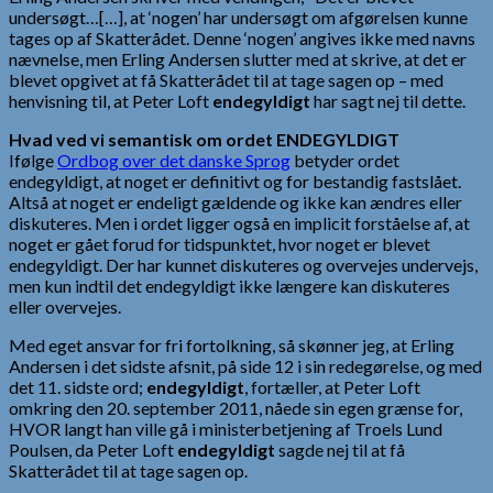
undersøgt…[…], at ‘nogen’ har undersøgt om afgørelsen kunne
tages op af Skatterådet. Denne ‘nogen’ angives ikke med navns
nævnelse, men Erling Andersen slutter med at skrive, at det er
blevet opgivet at få Skatterådet til at tage sagen op – med
henvisning til, at Peter Loft
endegyldigt
har sagt nej til dette.
Hvad ved vi semantisk om ordet ENDEGYLDIGT
Ifølge
Ordbog over det danske Sprog
betyder ordet
endegyldigt, at noget er definitivt og for bestandig fastslået.
Altså at noget er endeligt gældende og ikke kan ændres eller
diskuteres. Men i ordet ligger også en implicit forståelse af, at
noget er gået forud for tidspunktet, hvor noget er blevet
endegyldigt. Der har kunnet diskuteres og overvejes undervejs,
men kun indtil det endegyldigt ikke længere kan diskuteres
eller overvejes.
Med eget ansvar for fri fortolkning, så skønner jeg, at Erling
Andersen i det sidste afsnit, på side 12 i sin redegørelse, og med
det 11. sidste ord;
endegyldigt
, fortæller, at Peter Loft
omkring den 20. september 2011, nåede sin egen grænse for,
HVOR langt han ville gå i ministerbetjening af Troels Lund
Poulsen, da Peter Loft
endegyldigt
sagde nej til at få
Skatterådet til at tage sagen op.