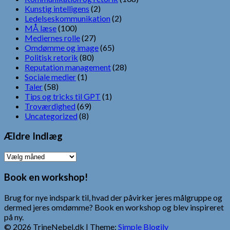
Kunstig intelligens
(2)
Ledelseskommunikation
(2)
MÅ læse
(100)
Mediernes rolle
(27)
Omdømme og image
(65)
Politisk retorik
(80)
Reputation management
(28)
Sociale medier
(1)
Taler
(58)
Tips og tricks til GPT
(1)
Troværdighed
(69)
Uncategorized
(8)
Ældre Indlæg
Ældre
Indlæg
Book en workshop!
Brug for nye indspark til, hvad der påvirker jeres målgruppe og
dermed jeres omdømme? Book en workshop og blev inspireret
på ny.
© 2026 TrineNebel.dk
| Theme:
Simple Blogily