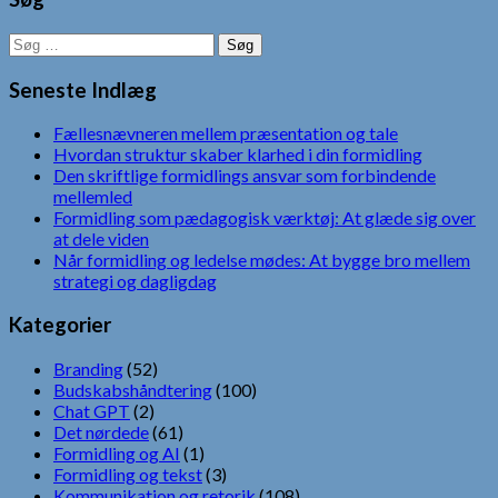
Søg
efter:
Seneste Indlæg
Fællesnævneren mellem præsentation og tale
Hvordan struktur skaber klarhed i din formidling
Den skriftlige formidlings ansvar som forbindende
mellemled
Formidling som pædagogisk værktøj: At glæde sig over
at dele viden
Når formidling og ledelse mødes: At bygge bro mellem
strategi og dagligdag
Kategorier
Branding
(52)
Budskabshåndtering
(100)
Chat GPT
(2)
Det nørdede
(61)
Formidling og AI
(1)
Formidling og tekst
(3)
Kommunikation og retorik
(108)