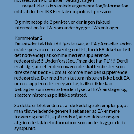
…….meget klar i sin samlede argumentation/information
mht, at der her IKKE er tale om politisk pression.
Og mht netop de 2 punkter, er der ingen faktuel
information fra EA, som underbygger EA’s anklager.
Kommentar 2:
Du antyder faktisk i dit første svar, at EA på en eller anden
måde synes mere troværdig end PL, fordi EA ikke har følt
det nødvendigt at komme med en supplerende
redegørelse!!! Underforstået, ..”men det har PL” !!! Dertil
er at sige, at det er den nuværende skatteminister, som
direkte har bedt PL om at komme med den supplerende
redegørelse. Derimod har skatteministeren ikke bedt EA
om en supplerende redegørelse, hvilket ikke kan
betragtes som overraskende, i lyset af EA’s anklager og
skatteministerens politiske ståsted.
Så dette er blot endnu et af de kedelige eksempler på, at
man tilsyneladende generelt set anser, at EA er mere
troværdig end PL, – på trods af, at der ikke er nogen
afgørende faktuel information, som underbygger dette
synspunkt.