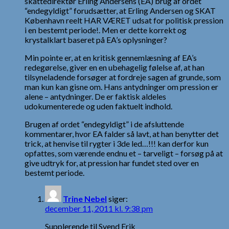
skattedirektør Erling Andersens (EA) brug af ordet
“endegyldigt” forudsætter, at Erling Andersen og SKAT
København reelt HAR VÆRET udsat for politisk pression
i en bestemt periode!. Men er dette korrekt og
krystalklart baseret på EA’s oplysninger?
Min pointe er, at en kritisk gennemlæsning af EA’s
redegørelse, giver en en ubehagelig følelse af, at han
tilsyneladende forsøger at fordreje sagen af grunde, som
man kun kan gisne om. Hans antydninger om pression er
alene – antydninger. De er faktisk aldeles
udokumenterede og uden faktuelt indhold.
Brugen af ordet “endegyldigt” i de afsluttende
kommentarer, hvor EA falder så lavt, at han benytter det
trick, at henvise til rygter i 3de led…!!! kan derfor kun
opfattes, som værende endnu et – tarveligt – forsøg på at
give udtryk for, at pression har fundet sted over en
bestemt periode.
Trine Nebel
siger:
december 11, 2011 kl. 9:38 pm
Supplerende til Svend Erik