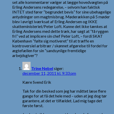
set alle kommentarer vælger at lægge hovedvægten på
Erling Andersens redegørelse, – selvom han faktisk
INTET sted fører “begrundet bevis” for sine ubehagelige
antydninger om magtmisbrug. Møderækken på 5 møder
blev i øvrigt iværksat af Erling Andersen og IKKE
skatteministeriet/Peter Loft. Kunne det ikke tænkes at
Erling Andersens med dette træk, har søgt at “få ryggen
fri” ved at implicere sin chef Peter Loft, – fordi SKAT
København “følte sig motiveret” til at træffe en
kontroversiel arbitrær / skønnet afgørelse til fordel for
ægtefællen for sin “sandsynlige fremtidige
arbejdsgiver”?
Trine Nebel
siger:
december 11, 2011 kl. 9:33 pm
Kære Svend Erik
Tak for din besked som jeg har måttet læse flere
gange for at få det hele med – uden at jeg dog tør
garantere, at det er tilfældet. Lad mig tage det
første først.