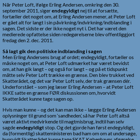
Når Peter Loft, ifølge Erling Andersen, omkring den 30.
september 2011, siger
endegyldigt
nej til at forsætte,
fortæller det noget om, at Erling Andersen mener, at Peter Loft
er gået alt for langt i sin påvirkning/indvirkning/indblanding i
sagen. Det sidste er der ikke noget nyt i. Det har været den
medierede opfattelse siden redegørelserne blev offentliggjort
fredag den 2. dec. 2011.
Så lagt gik den politiske indblanding i sagen
Men Erling Andersens brug af ordet; endegyldigt, fortæller os
måske noget om, at Peter Loft udmærket har været bevidst
om, at han gik langt – og også for langt – og på et tidspunkt
måtte selv Peter Loft trække en grænse. Den blev trukket ved
Skatterådet, og det var Peter Loft selv, der trak grænsen dér.
Underforstået – som jeg læser Erling Andersen – at Peter Loft
IKKE satte en grænse FØR diskussionen om, hvorvidt
Skatterådet kunne tage sagen op.
Hvis man kunne – og det kan man ikke – lægge Erling Andersen
oplysninger til grund som ‘sandheden’, så har Peter Loft altså
været aktivt medvirkende til magtmisbrug, indtil han selv
sagde
endegyldigt
stop. Og det gjorde han først endegyldigt,
da (formentlig) skatteministeren bad ham om om at undersøge,
hvorvidt Skatterådet kunne tage SKAT Københavns afgørelse