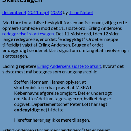
december 4, 2011
maj 4, 2023
by
Trine Nebel
Med fare for at blive beskyldt for semantisk onani, vil jeg rette
opmærksomheden mod det 11. sidste ord i Erling Andersens
redegørelse i skattesagen
. Det 11. sidste ord, i den 12 sider
lange redegørelse, er ordet: ”endegyldigt”. Ordet er næppe
tilfældigt valgt af Erling Andersen. Brugen af ordet
endegyldigt
sender et klart signal om omfanget af involvering i
skattesagen.
Lad mig repetere
Erling Andersens sidste to afsnit
, hvoraf det
sidste mest må betegnes som en udgangsreplik:
Steffen Normann Hansen oplyser, at
skatteministeren har prøvet at få SKAT
Københavns afgørelse omgjort. Det er undersøgt
om Skatterådet kan tage sagen op, hvilket dog er
opgivet. Departementschef Peter Loft har sagt
endegyldigt
nej til dette.
Herefter hører jeg ikke mere til sagen.
Erling Andersen skriver med vendingen; ”Det er blevet