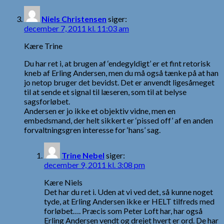
Niels Christensen
siger:
december 7, 2011 kl. 11:03 am
Kære Trine
Du har ret i, at brugen af ‘endegyldigt’ er et fint retorisk
kneb af Erling Andersen, men du må også tænke på at han
jo netop bruger det bevidst. Det er anvendt ligesåmeget
til at sende et signal til læseren, som til at belyse
sagsforløbet.
Andersen er jo ikke et objektiv vidne, men en
embedsmand, der helt sikkert er ‘pissed off’ af en anden
forvaltningsgren interesse for ‘hans’ sag.
Trine Nebel
siger:
december 9, 2011 kl. 3:08 pm
Kære Niels
Det har du ret i. Uden at vi ved det, så kunne noget
tyde, at Erling Andersen ikke er HELT tilfreds med
forløbet…. Præcis som Peter Loft har, har også
Erling Andersen vendt og drejet hvert er ord. De har