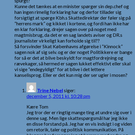
spurgt?
Kunne det tænkes at en minister spørger sin dep.chef og
han ingen rimelig forklaring har og derfor tillader sig
forsigtigt at spørge Kbh.s Skattedirektør der føler sig på
“herrens mark” og kikket i kortene, og fordi han ikke har
en klar forklaring, drejer sagen over på noget med
magtmisbrug, da det er en sag landets aviser og DR.s
journalister virkeligt kan forholde sig til??
Så forsvinder Skat Københavns afgørelse i “Kinnock”
sagen nok af sig selv. og er der noget Politikkere er bange
for så er det at blive beskyldt for magtfordrejning og
rævekager, så hermed er sagen lukket effektivt eller skal
vi sige “endegyldigt” for at blive i det lettere
kanselisprog. Eller er det kun mig der ser ugler i mosen?
Trine Nebel
siger:
december 5, 2011 kl. 10:28 pm
Kære Tom
Jeg tror der er ringtig mange ting at undre sig over i
denne sag. Men lige skattespørgsmål har jeg ikke
en disse forstand på. Jeg har en vis indsigt i og viden
om retorik, taler og politisk kommunikation. På