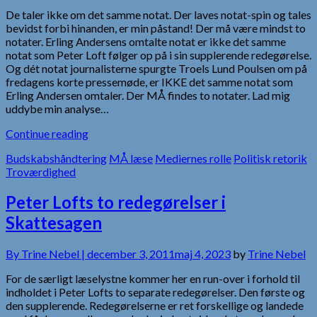
De taler ikke om det samme notat. Der laves notat-spin og tales
bevidst forbi hinanden, er min påstand! Der må være mindst to
notater. Erling Andersens omtalte notat er ikke det samme
notat som Peter Loft følger op på i sin supplerende redegørelse.
Og dét notat journalisterne spurgte Troels Lund Poulsen om på
fredagens korte pressemøde, er IKKE det samme notat som
Erling Andersen omtaler. Der MÅ findes to notater. Lad mig
uddybe min analyse…
Continue reading
Budskabshåndtering
MÅ læse
Mediernes rolle
Politisk retorik
Troværdighed
Peter Lofts to redegørelser i
Skattesagen
By
Trine Nebel |
december 3, 2011
maj 4, 2023
by
Trine Nebel
For de særligt læselystne kommer her en run-over i forhold til
indholdet i Peter Lofts to separate redegørelser. Den første og
den supplerende. Redegørelserne er ret forskellige og landede