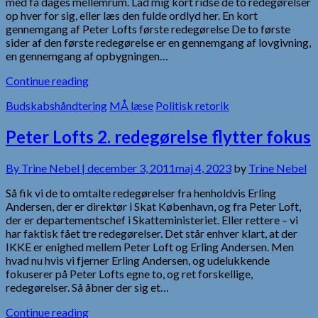
med få dages mellemrum. Lad mig kort ridse de to redegørelser
op hver for sig, eller læs den fulde ordlyd her. En kort
gennemgang af Peter Lofts første redegørelse De to første
sider af den første redegørelse er en gennemgang af lovgivning,
en gennemgang af opbygningen…
Continue reading
Budskabshåndtering
MÅ læse
Politisk retorik
Peter Lofts 2. redegørelse flytter fokus
By
Trine Nebel |
december 3, 2011
maj 4, 2023
by
Trine Nebel
Så fik vi de to omtalte redegørelser fra henholdvis Erling
Andersen, der er direktør i Skat København, og fra Peter Loft,
der er departementschef i Skatteministeriet. Eller rettere – vi
har faktisk fået tre redegørelser. Det står enhver klart, at der
IKKE er enighed mellem Peter Loft og Erling Andersen. Men
hvad nu hvis vi fjerner Erling Andersen, og udelukkende
fokuserer på Peter Lofts egne to, og ret forskellige,
redegørelser. Så åbner der sig et…
Continue reading