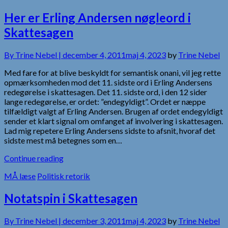
Her er Erling Andersen nøgleord i
Skattesagen
By
Trine Nebel |
december 4, 2011
maj 4, 2023
by
Trine Nebel
Med fare for at blive beskyldt for semantisk onani, vil jeg rette
opmærksomheden mod det 11. sidste ord i Erling Andersens
redegørelse i skattesagen. Det 11. sidste ord, i den 12 sider
lange redegørelse, er ordet: ”endegyldigt”. Ordet er næppe
tilfældigt valgt af Erling Andersen. Brugen af ordet endegyldigt
sender et klart signal om omfanget af involvering i skattesagen.
Lad mig repetere Erling Andersens sidste to afsnit, hvoraf det
sidste mest må betegnes som en…
Continue reading
MÅ læse
Politisk retorik
Notatspin i Skattesagen
By
Trine Nebel |
december 3, 2011
maj 4, 2023
by
Trine Nebel