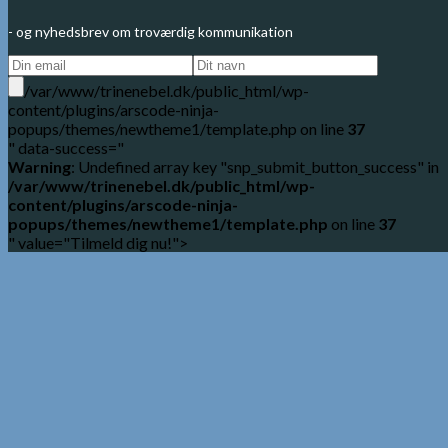
- og nyhedsbrev om troværdig kommunikation
/var/www/trinenebel.dk/public_html/wp-
content/plugins/arscode-ninja-
popups/themes/newtheme1/template.php on line
37
" data-success="
Warning
: Undefined array key "snp_submit_button_success" in
/var/www/trinenebel.dk/public_html/wp-
content/plugins/arscode-ninja-
popups/themes/newtheme1/template.php
on line
37
" value="Tilmeld dig nu!">