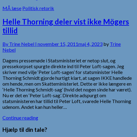
MÅ læse
Politisk retorik
Helle Thorning deler vist ikke Mögers
tillid
By
Trine Nebel |
november 15, 2011
maj 4, 2023
by
Trine
Nebel
Dagens pressemøde i Statsministeriet er netop slut, og
pressekorpset spurgte direkte ind til Peter Loft-sagen. Jeg
skriver med vilje ‘Peter Loft-sagen’ for statsminister Helle
Thorning Schmidt gjorde hurtigt klart, at sagen IKKE handlede
om hende, men om Skatteministeriet. Dette er ikke længere en
‘Helle Thorning Schmidt-sag’ (hvid det nogen sinde har været).
Nu er det en ‘Peter Loft-sag’. Direkte adspurgt om
statsministeren har tillid til Peter Loft, svarede Helle Thorning
udenom. Andet kan hun heller…
Continue reading
Hjælp til din tale?