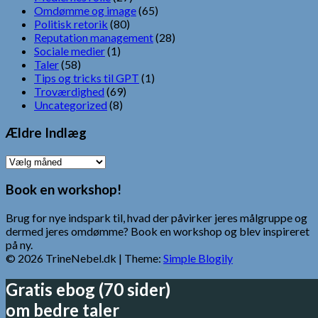
Omdømme og image
(65)
Politisk retorik
(80)
Reputation management
(28)
Sociale medier
(1)
Taler
(58)
Tips og tricks til GPT
(1)
Troværdighed
(69)
Uncategorized
(8)
Ældre Indlæg
Ældre
Indlæg
Book en workshop!
Brug for nye indspark til, hvad der påvirker jeres målgruppe og
dermed jeres omdømme? Book en workshop og blev inspireret
på ny.
© 2026 TrineNebel.dk
| Theme:
Simple Blogily
Gratis ebog (70 sider)
om bedre taler