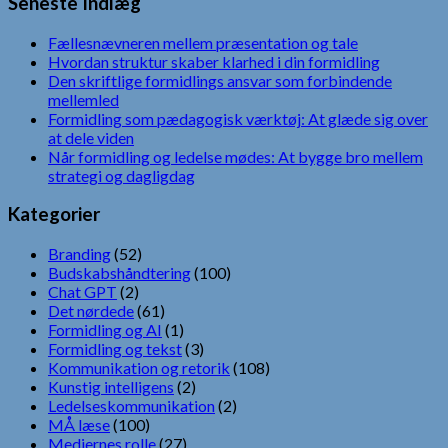
Seneste Indlæg
Fællesnævneren mellem præsentation og tale
Hvordan struktur skaber klarhed i din formidling
Den skriftlige formidlings ansvar som forbindende
mellemled
Formidling som pædagogisk værktøj: At glæde sig over
at dele viden
Når formidling og ledelse mødes: At bygge bro mellem
strategi og dagligdag
Kategorier
Branding
(52)
Budskabshåndtering
(100)
Chat GPT
(2)
Det nørdede
(61)
Formidling og AI
(1)
Formidling og tekst
(3)
Kommunikation og retorik
(108)
Kunstig intelligens
(2)
Ledelseskommunikation
(2)
MÅ læse
(100)
Mediernes rolle
(27)