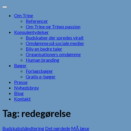
Skip
to
Om Trine
content
Referencer
Om Trine og Trines passion
Konsulentydelser
Budskaber der spredes viralt
Omdømme på sociale medier
Bliv en bedre taler
Organisationers omdømme
Human branding
Bøger
Forlagsbøger
Gratis e-bøger
Presse
Nyhedsbrev
Blog
Kontakt
Tag:
redegørelse
Budskabshåndtering
Det nørdede
MÅ læse