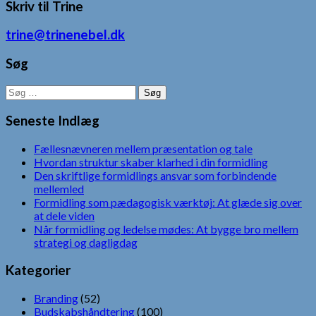
Skriv til Trine
trine@trinenebel.dk
Søg
Søg
efter:
Seneste Indlæg
Fællesnævneren mellem præsentation og tale
Hvordan struktur skaber klarhed i din formidling
Den skriftlige formidlings ansvar som forbindende
mellemled
Formidling som pædagogisk værktøj: At glæde sig over
at dele viden
Når formidling og ledelse mødes: At bygge bro mellem
strategi og dagligdag
Kategorier
Branding
(52)
Budskabshåndtering
(100)