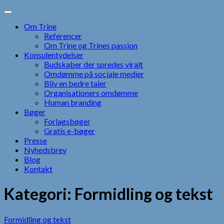
Skip
to
Om Trine
content
Referencer
Om Trine og Trines passion
Konsulentydelser
Budskaber der spredes viralt
Omdømme på sociale medier
Bliv en bedre taler
Organisationers omdømme
Human branding
Bøger
Forlagsbøger
Gratis e-bøger
Presse
Nyhedsbrev
Blog
Kontakt
Kategori:
Formidling og tekst
Formidling og tekst