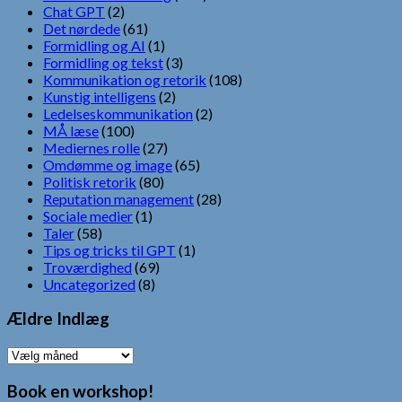
Chat GPT
(2)
Det nørdede
(61)
Formidling og AI
(1)
Formidling og tekst
(3)
Kommunikation og retorik
(108)
Kunstig intelligens
(2)
Ledelseskommunikation
(2)
MÅ læse
(100)
Mediernes rolle
(27)
Omdømme og image
(65)
Politisk retorik
(80)
Reputation management
(28)
Sociale medier
(1)
Taler
(58)
Tips og tricks til GPT
(1)
Troværdighed
(69)
Uncategorized
(8)
Ældre Indlæg
Ældre
Indlæg
Book en workshop!