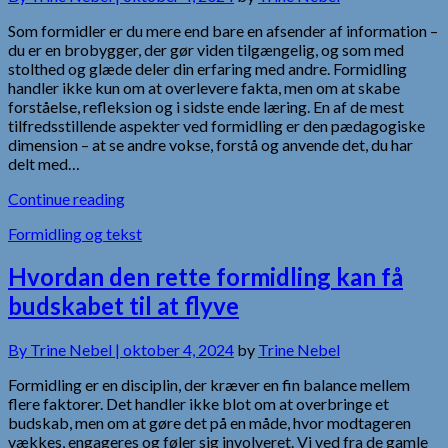
Som formidler er du mere end bare en afsender af information –
du er en brobygger, der gør viden tilgængelig, og som med
stolthed og glæde deler din erfaring med andre. Formidling
handler ikke kun om at overlevere fakta, men om at skabe
forståelse, refleksion og i sidste ende læring. En af de mest
tilfredsstillende aspekter ved formidling er den pædagogiske
dimension – at se andre vokse, forstå og anvende det, du har
delt med…
Continue reading
Formidling og tekst
Hvordan den rette formidling kan få
budskabet til at flyve
By
Trine Nebel |
oktober 4, 2024
by
Trine Nebel
Formidling er en disciplin, der kræver en fin balance mellem
flere faktorer. Det handler ikke blot om at overbringe et
budskab, men om at gøre det på en måde, hvor modtageren
vækkes, engageres og føler sig involveret. Vi ved fra de gamle