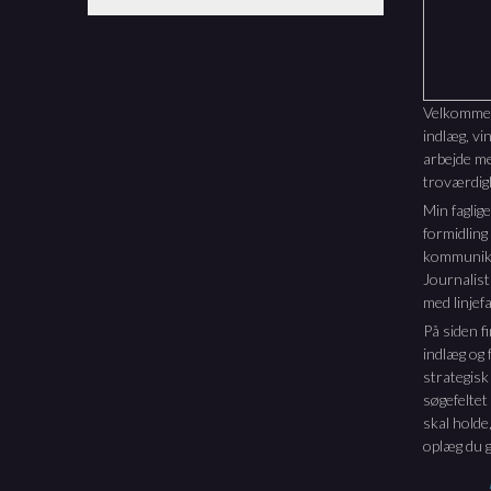
efter:
Velkommen 
indlæg, vi
arbejde m
troværdig
Min faglig
formidling
kommunika
Journalis
med linjefa
På siden f
indlæg og f
strategisk
søgefeltet
skal holde,
oplæg du g