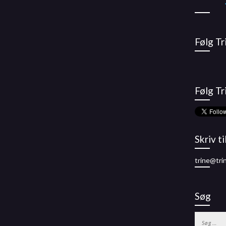
Følg T
Følg Tr
Skriv ti
trine@tri
Søg
Søg