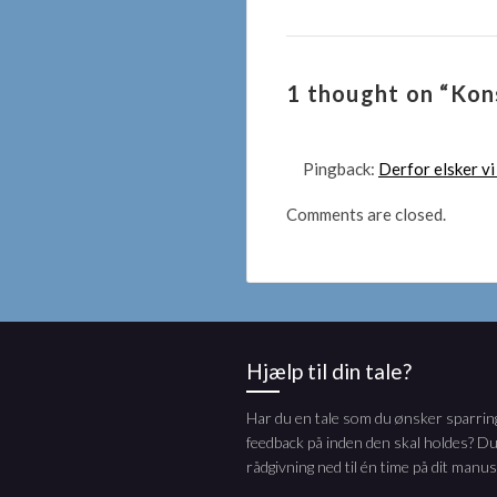
1 thought on “Kon
Pingback:
Derfor elsker vi
Comments are closed.
Hjælp til din tale?
Har du en tale som du ønsker sparring
feedback på inden den skal holdes? Du
rådgivning ned til én time på dit manus