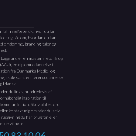
til TrineNebel.dk, hvor du får
nkler og råd om, hvordan du kan
ed omdømme, branding, taler og
hed.
e baggrund er en master i retorik og
 (AAU), en diplomuddannelse i
tion fra Danmarks Medie- og
thøjskole samt en læreruddannelse
g i dansk.
inder du links, hundredevis af
orhåbentlig inspiration til
 kommunikation. Skriv blot et ord i
 eller kontakt mig om taler du selv
 rådgivning du har brug for, eller
erne vil høre.
50 83 10 06