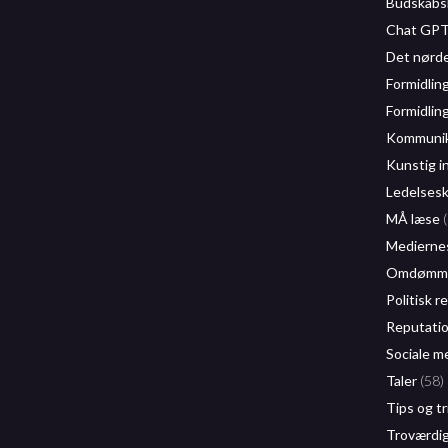
Budskabs
Chat GP
Det nørd
Formidlin
Formidlin
Kommunika
Kunstig i
Ledelses
MÅ læse
(
Mediernes
Omdømme
Politisk r
Reputati
Sociale m
Taler
(58)
Tips og tr
Troværdi