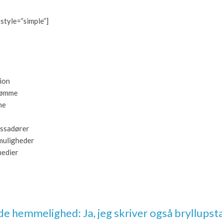
 style=”simple”]
ion
dømme
ne
ssadører
 muligheder
medier
e hemmelighed: Ja, jeg skriver også bryllupstal