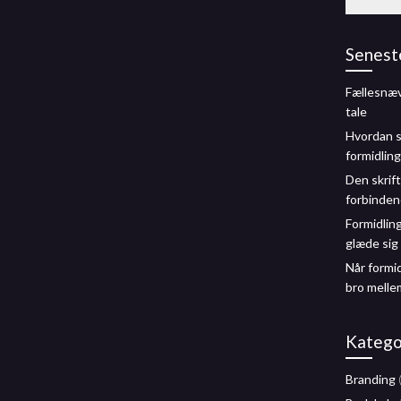
efter:
Senest
Fællesnæ
tale
Hvordan s
formidling
Den skrift
forbinden
Formidlin
glæde sig 
Når formi
bro melle
Katego
Branding