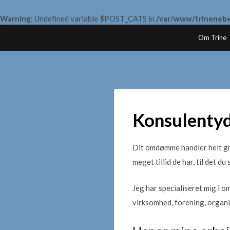
Warning
: Undefined variable $POST_CATS in
/var/www/trinenebe
Skip
Om Trine
to
content
Konsulentyd
Dit omdømme handler helt gr
meget tillid de har, til det du
Jeg har specialiseret mig i
virksomhed, forening, organi