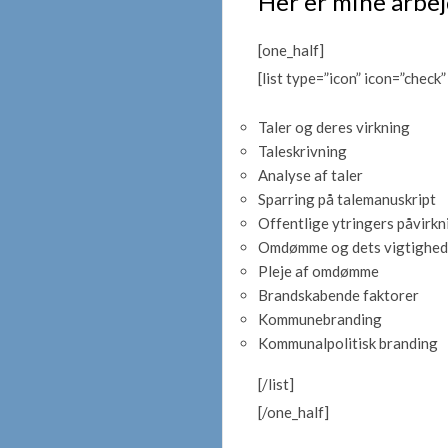
Her er mine arbe
[one_half]
[list type=”icon” icon=”check”
Taler og deres virkning
Taleskrivning
Analyse af taler
Sparring på talemanuskript
Offentlige ytringers påvirkn
Omdømme og dets vigtighed
Pleje af omdømme
Brandskabende faktorer
Kommunebranding
Kommunalpolitisk branding
[/list]
[/one_half]