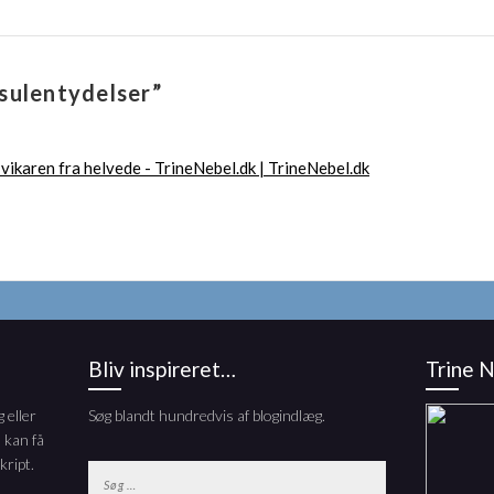
sulentydelser”
 vikaren fra helvede - TrineNebel.dk | TrineNebel.dk
Bliv inspireret…
Trine 
 eller
Søg blandt hundredvis af blogindlæg.
 kan få
kript.
Søg