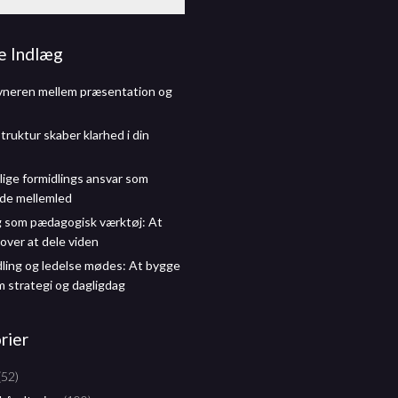
e Indlæg
vneren mellem præsentation og
truktur skaber klarhed i din
lige formidlings ansvar som
de mellemled
g som pædagogisk værktøj: At
over at dele viden
dling og ledelse mødes: At bygge
m strategi og dagligdag
rier
(52)