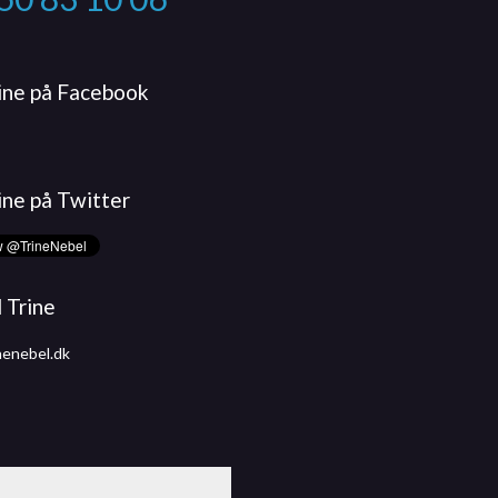
rine på Facebook
ine på Twitter
l Trine
nenebel.dk