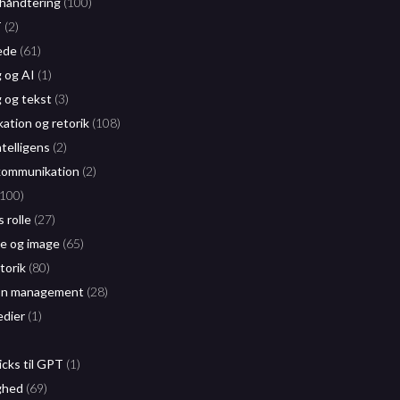
håndtering
(100)
T
(2)
ede
(61)
g og AI
(1)
g og tekst
(3)
tion og retorik
(108)
ntelligens
(2)
kommunikation
(2)
100)
 rolle
(27)
 og image
(65)
etorik
(80)
on management
(28)
edier
(1)
icks til GPT
(1)
ghed
(69)