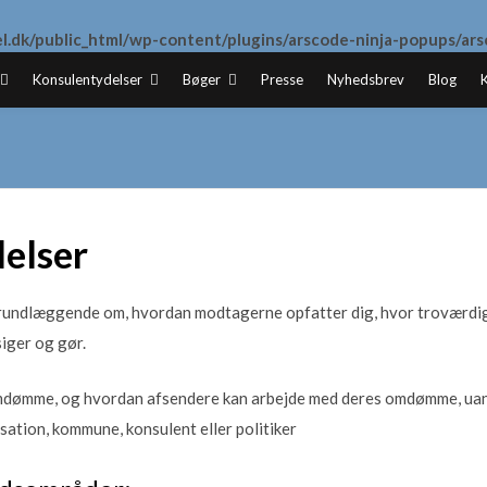
l.dk/public_html/wp-content/plugins/arscode-ninja-popups/ar
Konsulentydelser
Bøger
Presse
Nyhedsbrev
Blog
elser
undlæggende om, hvordan modtagerne opfatter dig, hvor troværdig 
 siger og gør.
 omdømme, og hvordan afsendere kan arbejde med deres omdømme, uan
sation, kommune, konsulent eller politiker