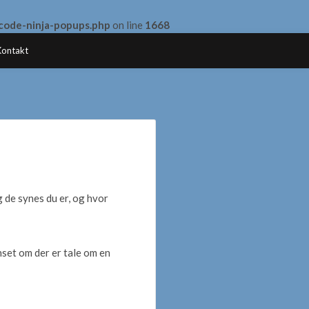
scode-ninja-popups.php
on line
1668
Kontakt
de synes du er, og hvor
set om der er tale om en