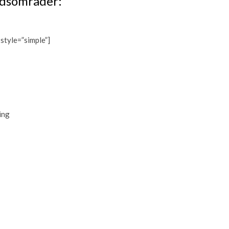
jdsområder:
 style=”simple”]
ing