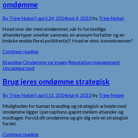
omdømme
By
Trine Nebel |
april 24, 2014
maj 4, 2023
by
Trine Nebel
Hvad sker der med omdømmet, når to forskellige
afsendertyper smelter sammen; en anonym forfatter og en
(måske endda flere) politiker(e)? Hvad er etos-konsekvensen?
Continue reading
Branding
Omdømme og image
Reputation management
Uncategorized
Brug jeres omdømme strategisk
By
Trine Nebel |
april 11, 2014
maj 4, 2023
by
Trine Nebel
Muligheden for human branding og strategisk arbejde med
omdømme ligger i perceptions-gap’et mellem afsender og
modtager. Forstå dit omdømme og giv dig selv en strategisk
fordel.
Continue reading