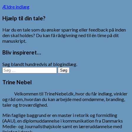
Navigation
Ældre indlæg
til
Hjælp til din tale?
indlæg
Har du en tale som du ønsker sparring eller feedback på inden
den skal holdes? Du kan få rådgivning ned til én time på dit
manuskript.
Bliv inspireret…
Søg blandt hundredvis af blogindlæg.
Søg
efter:
Trine Nebel
Velkommen til TrineNebel.dk, hvor du får indlæg, vinkler
og råd om, hvordan du kan arbejde med omdømme, branding,
taler og troværdighed.
Min faglige baggrund er en master i retorik og formidling
(AAU), en diplomuddannelse i kommunikation fra Danmarks
Medie- og Journalisthøjskole samt en læreruddannelse med
linjefag i dansk.