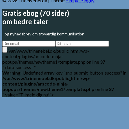
© 2026 TrineNebel.dk
| Theme:
Simple Blogily
Gratis ebog (70 sider)
om bedre taler
- og nyhedsbrev om troværdig kommunikation
/var/www/trinenebel.dk/public_html/wp-
content/plugins/arscode-ninja-
popups/themes/newtheme1/template.php on line
37
" data-success="
Warning
: Undefined array key "snp_submit_button_success" in
/var/www/trinenebel.dk/public_html/wp-
content/plugins/arscode-ninja-
popups/themes/newtheme1/template.php
on line
37
" value="Tilmeld dig nu!">