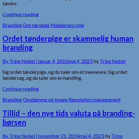
tænke.
Continue reading
Branding
Det nørdede
Mediernes rolle
Ordet tønderpige er skammelig human
branding
By
Trine Nebel |
januar 4, 2015
maj 4, 2023
by
Trine Nebel
Sig ordet tønderpige, og du taler om et menneske. Sig ordet
tøndersag, og du taler om en handling.
Continue reading
Branding
Omdømme og image
Reputation management
Tillid – den nye tids valuta på branding-
børsen
By
Trine Nebel |
november 21, 2014
maj 4, 2023
by
Trine