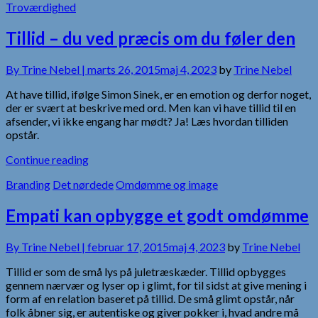
Troværdighed
Tillid – du ved præcis om du føler den
By
Trine Nebel |
marts 26, 2015
maj 4, 2023
by
Trine Nebel
At have tillid, ifølge Simon Sinek, er en emotion og derfor noget,
der er svært at beskrive med ord. Men kan vi have tillid til en
afsender, vi ikke engang har mødt? Ja! Læs hvordan tilliden
opstår.
Continue reading
Branding
Det nørdede
Omdømme og image
Empati kan opbygge et godt omdømme
By
Trine Nebel |
februar 17, 2015
maj 4, 2023
by
Trine Nebel
Tillid er som de små lys på juletræskæder. Tillid opbygges
gennem nærvær og lyser op i glimt, for til sidst at give mening i
form af en relation baseret på tillid. De små glimt opstår, når
folk åbner sig, er autentiske og giver pokker i, hvad andre må