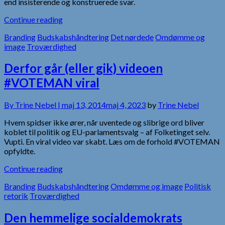
end insisterende og konstruerede svar.
Continue reading
Branding
Budskabshåndtering
Det nørdede
Omdømme og
image
Troværdighed
Derfor går (eller gik) videoen
#VOTEMAN viral
By
Trine Nebel |
maj 13, 2014
maj 4, 2023
by
Trine Nebel
Hvem spidser ikke ører, når uventede og slibrige ord bliver
koblet til politik og EU-parlamentsvalg – af Folketinget selv.
Vupti. En viral video var skabt. Læs om de forhold #VOTEMAN
opfyldte.
Continue reading
Branding
Budskabshåndtering
Omdømme og image
Politisk
retorik
Troværdighed
Den hemmelige socialdemokrats