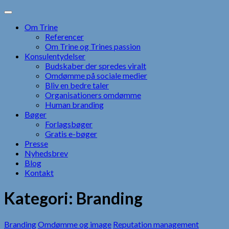
Skip
to
Om Trine
content
Referencer
Om Trine og Trines passion
Konsulentydelser
Budskaber der spredes viralt
Omdømme på sociale medier
Bliv en bedre taler
Organisationers omdømme
Human branding
Bøger
Forlagsbøger
Gratis e-bøger
Presse
Nyhedsbrev
Blog
Kontakt
Kategori:
Branding
Branding
Omdømme og image
Reputation management