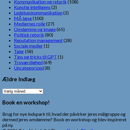
Kommunikation og retorik
(108)
Kunstig intelligens
(2)
Ledelseskommunikation
(2)
MÅ læse
(100)
Mediernes rolle
(27)
Omdømme og image
(65)
Politisk retorik
(80)
Reputation management
(28)
Sociale medier
(1)
Taler
(58)
Tips og tricks til GPT
(1)
Troværdighed
(69)
Uncategorized
(8)
Ældre Indlæg
Ældre
Indlæg
Book en workshop!
Brug for nye indspark til, hvad der påvirker jeres målgruppe og
dermed jeres omdømme? Book en workshop og blev inspireret
på ny.