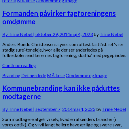
retorik
MÅ læse
Omdømme og image
Formanden påvirker fagforeningens
omdømme
By
Trine Nebel |
oktober 29, 2014
maj 4, 2023
by
Trine Nebel
Anders Bondo Christensens synes som oftest fastlåst i et ‘vi er
stadig sure’-toneleje, hvor alle der ser anderledes på
folkeskolen end lærernes fagforening, skal ha’ med pegepinden.
Continue reading
Branding
Det nørdede
MÅ læse
Omdømme og image
Kommunebranding kan ikke påduttes
modtagerne
By
Trine Nebel |
september 7, 2014
maj 4, 2023
by
Trine Nebel
Som modtagere afgør vi selv, hvad en afsenders brand er (i
vores optik). Og vi vil langt hellere have ærlige og svære svar,