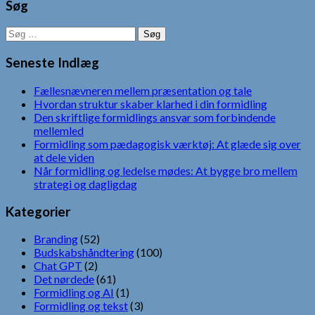
Søg
Søg
efter:
Seneste Indlæg
Fællesnævneren mellem præsentation og tale
Hvordan struktur skaber klarhed i din formidling
Den skriftlige formidlings ansvar som forbindende
mellemled
Formidling som pædagogisk værktøj: At glæde sig over
at dele viden
Når formidling og ledelse mødes: At bygge bro mellem
strategi og dagligdag
Kategorier
Branding
(52)
Budskabshåndtering
(100)
Chat GPT
(2)
Det nørdede
(61)
Formidling og AI
(1)
Formidling og tekst
(3)