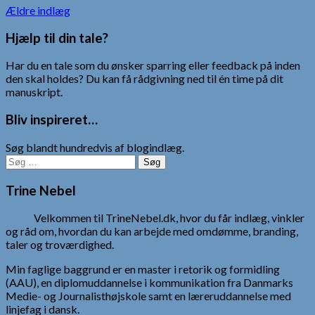
Navigation
Ældre indlæg
til
Hjælp til din tale?
indlæg
Har du en tale som du ønsker sparring eller feedback på inden
den skal holdes? Du kan få rådgivning ned til én time på dit
manuskript.
Bliv inspireret…
Søg blandt hundredvis af blogindlæg.
Søg
efter:
Trine Nebel
Velkommen til TrineNebel.dk, hvor du får indlæg, vinkler
og råd om, hvordan du kan arbejde med omdømme, branding,
taler og troværdighed.
Min faglige baggrund er en master i retorik og formidling
(AAU), en diplomuddannelse i kommunikation fra Danmarks
Medie- og Journalisthøjskole samt en læreruddannelse med
linjefag i dansk.