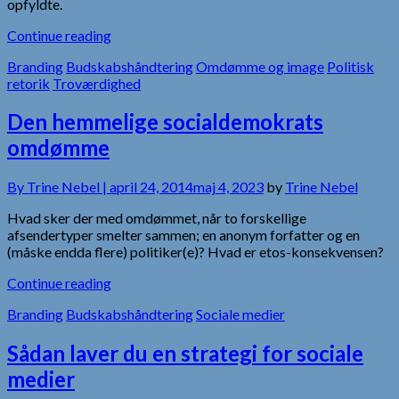
opfyldte.
Continue reading
Branding
Budskabshåndtering
Omdømme og image
Politisk
retorik
Troværdighed
Den hemmelige socialdemokrats
omdømme
By
Trine Nebel |
april 24, 2014
maj 4, 2023
by
Trine Nebel
Hvad sker der med omdømmet, når to forskellige
afsendertyper smelter sammen; en anonym forfatter og en
(måske endda flere) politiker(e)? Hvad er etos-konsekvensen?
Continue reading
Branding
Budskabshåndtering
Sociale medier
Sådan laver du en strategi for sociale
medier