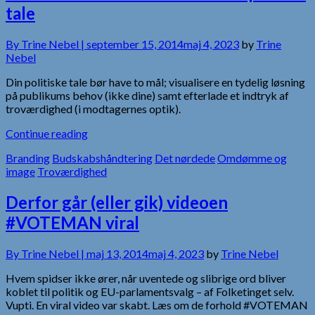
tale
By
Trine Nebel |
september 15, 2014
maj 4, 2023
by
Trine
Nebel
Din politiske tale bør have to mål; visualisere en tydelig løsning
på publikums behov (ikke dine) samt efterlade et indtryk af
troværdighed (i modtagernes optik).
Continue reading
Branding
Budskabshåndtering
Det nørdede
Omdømme og
image
Troværdighed
Derfor går (eller gik) videoen
#VOTEMAN viral
By
Trine Nebel |
maj 13, 2014
maj 4, 2023
by
Trine Nebel
Hvem spidser ikke ører, når uventede og slibrige ord bliver
koblet til politik og EU-parlamentsvalg – af Folketinget selv.
Vupti. En viral video var skabt. Læs om de forhold #VOTEMAN