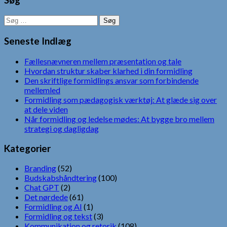
Søg
efter:
Seneste Indlæg
Fællesnævneren mellem præsentation og tale
Hvordan struktur skaber klarhed i din formidling
Den skriftlige formidlings ansvar som forbindende
mellemled
Formidling som pædagogisk værktøj: At glæde sig over
at dele viden
Når formidling og ledelse mødes: At bygge bro mellem
strategi og dagligdag
Kategorier
Branding
(52)
Budskabshåndtering
(100)
Chat GPT
(2)
Det nørdede
(61)
Formidling og AI
(1)
Formidling og tekst
(3)
Kommunikation og retorik
(108)