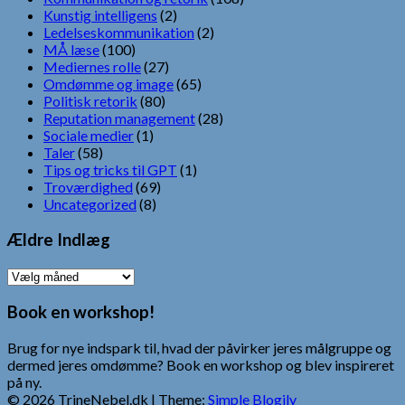
Kunstig intelligens
(2)
Ledelseskommunikation
(2)
MÅ læse
(100)
Mediernes rolle
(27)
Omdømme og image
(65)
Politisk retorik
(80)
Reputation management
(28)
Sociale medier
(1)
Taler
(58)
Tips og tricks til GPT
(1)
Troværdighed
(69)
Uncategorized
(8)
Ældre Indlæg
Ældre
Indlæg
Book en workshop!
Brug for nye indspark til, hvad der påvirker jeres målgruppe og
dermed jeres omdømme? Book en workshop og blev inspireret
på ny.
© 2026 TrineNebel.dk
| Theme:
Simple Blogily