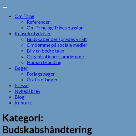
Skip
to
Om Trine
content
Referencer
Om Trine og Trines passion
Konsulentydelser
Budskaber der spredes viralt
Omdømme på sociale medier
Bliv en bedre taler
Organisationers omdømme
Human branding
Bøger
Forlagsbøger
Gratis e-bøger
Presse
Nyhedsbrev
Blog
Kontakt
Kategori:
Budskabshåndtering