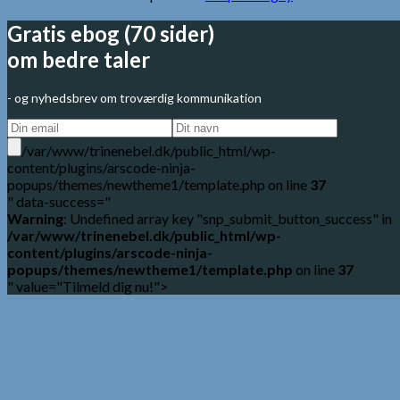
Gratis ebog (70 sider)
om bedre taler
- og nyhedsbrev om troværdig kommunikation
/var/www/trinenebel.dk/public_html/wp-
content/plugins/arscode-ninja-
popups/themes/newtheme1/template.php on line
37
" data-success="
Warning
: Undefined array key "snp_submit_button_success" in
/var/www/trinenebel.dk/public_html/wp-
content/plugins/arscode-ninja-
popups/themes/newtheme1/template.php
on line
37
" value="Tilmeld dig nu!">