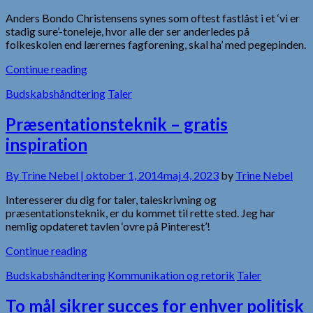
Anders Bondo Christensens synes som oftest fastlåst i et ‘vi er
stadig sure’-toneleje, hvor alle der ser anderledes på
folkeskolen end lærernes fagforening, skal ha’ med pegepinden.
Continue reading
Budskabshåndtering
Taler
Præsentationsteknik – gratis
inspiration
By
Trine Nebel |
oktober 1, 2014
maj 4, 2023
by
Trine Nebel
Interesserer du dig for taler, taleskrivning og
præsentationsteknik, er du kommet til rette sted. Jeg har
nemlig opdateret tavlen ‘ovre på Pinterest’!
Continue reading
Budskabshåndtering
Kommunikation og retorik
Taler
To mål sikrer succes for enhver politisk