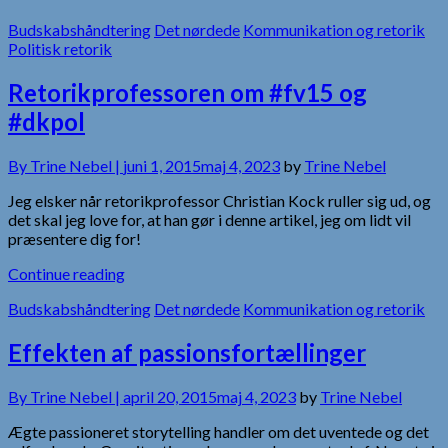
Budskabshåndtering
Det nørdede
Kommunikation og retorik
Politisk retorik
Retorikprofessoren om #fv15 og
#dkpol
By
Trine Nebel |
juni 1, 2015
maj 4, 2023
by
Trine Nebel
Jeg elsker når retorikprofessor Christian Kock ruller sig ud, og
det skal jeg love for, at han gør i denne artikel, jeg om lidt vil
præsentere dig for!
Continue reading
Budskabshåndtering
Det nørdede
Kommunikation og retorik
Effekten af passionsfortællinger
By
Trine Nebel |
april 20, 2015
maj 4, 2023
by
Trine Nebel
Ægte passioneret storytelling handler om det uventede og det