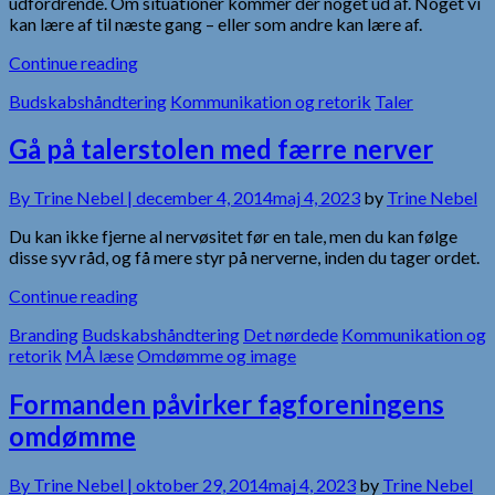
udfordrende. Om situationer kommer der noget ud af. Noget vi
kan lære af til næste gang – eller som andre kan lære af.
Continue reading
Budskabshåndtering
Kommunikation og retorik
Taler
Gå på talerstolen med færre nerver
By
Trine Nebel |
december 4, 2014
maj 4, 2023
by
Trine Nebel
Du kan ikke fjerne al nervøsitet før en tale, men du kan følge
disse syv råd, og få mere styr på nerverne, inden du tager ordet.
Continue reading
Branding
Budskabshåndtering
Det nørdede
Kommunikation og
retorik
MÅ læse
Omdømme og image
Formanden påvirker fagforeningens
omdømme
By
Trine Nebel |
oktober 29, 2014
maj 4, 2023
by
Trine Nebel