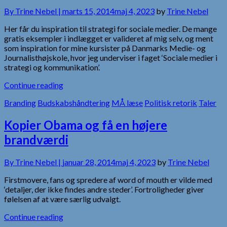
By
Trine Nebel |
marts 15, 2014
maj 4, 2023
by
Trine Nebel
Her får du inspiration til strategi for sociale medier. De mange
gratis eksempler i indlægget er valideret af mig selv, og ment
som inspiration for mine kursister på Danmarks Medie- og
Journalisthøjskole, hvor jeg underviser i faget ‘Sociale medier i
strategi og kommunikation’.
Continue reading
Branding
Budskabshåndtering
MÅ læse
Politisk retorik
Taler
Kopier Obama og få en højere
brandværdi
By
Trine Nebel |
januar 28, 2014
maj 4, 2023
by
Trine Nebel
Firstmovere, fans og spredere af word of mouth er vilde med
‘detaljer, der ikke findes andre steder’. Fortroligheder giver
følelsen af at være særlig udvalgt.
Continue reading