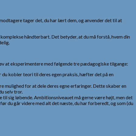
e modtagere tager det, du har lært dem, og anvender det til at
 komplekse håndterbart. Det betyder, at du må forstå, hvem din
elig.
. Prøv at eksperimentere med følgende tre pædagogiske tilgange:
 du kobler teori til deres egen praksis, hæfter det på en
ere mulighed for at dele deres egne erfaringer. Dette skaber en
 selv tror.
ge til sig løbende. Ambitionsniveauet må gerne være højt, men det
, før du går videre med alt det næste, du har forberedt, og som (du