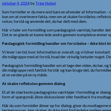
oktober 4, 2024
by
Trine Nebel
Som formidler er du mere end bare en afsender af information – d
kun om at overlevere fakta, men om at skabe forståelse, refleksio
vokse, forstå og anvende det, du har delt med dem.
Når vi taler om formidling som pædagogisk værktøj, handler det 
Det er en glæde at kunne lede andre gennem komplekse emner og sa
Pædagogisk formidling handler om forståelse – ikke blot i
Vi lever i en tid, hvor information er overalt, og vi bliver kon
din målgruppe med at forstå, hvad der virkelig betyder noget. Det
Pædagogisk formidling handler om at tage den viden, du har, og t
din målgruppe rent faktisk forstår og kan bruge det, du formidler.
at se verden på en ny måde.
At skabe refleksion gennem dialog
Et af de stærkeste pædagogiske værktøjer i formidling er dialog. 
form af spørgsmål, åbne diskussioner eller feedback fra modtag
Når du som formidler åbner op for dialog, giver du modtagerne mul
læringsproces. Her skaber du ikke blot forbindelse mellem emn