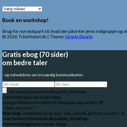
Ældre
Indlæg
Book en workshop!
Brug for nye indspark til, hvad der påvirker jeres målgruppe o
© 2026 TrineNebel.dk
| Theme:
Simple Blogily
Gratis ebog (70 sider)
om bedre taler
- og nyhedsbrev om troværdig kommunikation
/var/www/trinenebel.dk/public_html/wp-
content/plugins/arscode-ninja-
popups/themes/newtheme1/template.php on line
37
" data-success="
Warning
: Undefined array key "snp_submit_button_success" in
/var/www/trinenebel.dk/public_html/wp-
content/plugins/arscode-ninja-