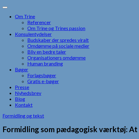
Skip
to
Om Trine
content
Referencer
Om Trine og Trines passion
Konsulentydelser
Budskaber der spredes viralt
Omdømme på sociale medier
Bliv en bedre taler
Organisationers omdømme
Human branding
Bøger
Forlagsbøger
Gratis e-bøger
Presse
Nyhedsbrev
Blog
Kontakt
Formidling og tekst
Formidling som pædagogisk værktøj: At g