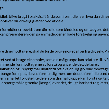
ge
midlet, blive brugt i praksis. Når du som formidler ser, hvordan din
 oplever du virkelig glæden ved at dele.
 formidler er bevidst om din rolle som bindeled og om at gøre det
 kan præsentere viden på en måde, der er både forståelig og anvend
agere dine modtagere, skal du turde bruge noget af og fra dig selv
ret ved at bruge eksempler, som din målgruppe kan relatere til. Når
kommende for modtagerne at forstå og anvende det, de lærer.
ikation. Stil spørgsmål, inviter til refleksion, og giv dine modtag
nge for input, du ved formentlig mere om det du formidler, end du
den i små, let fordøjelige dele, som din målgruppe kan forstå og ta
ille spørgsmål og tænke (længe) over det, de lige har hørt (og lært)