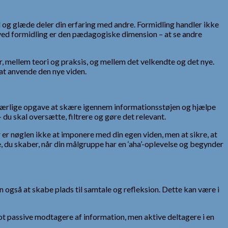
 og glæde deler din erfaring med andre. Formidling handler ikke
r ved formidling er den pædagogiske dimension – at se andre
 mellem teori og praksis, og mellem det velkendte og det nye.
at anvende den nye viden.
en særlige opgave at skære igennem informationsstøjen og hjælpe
du skal oversætte, filtrere og gøre det relevant.
er nøglen ikke at imponere med din egen viden, men at sikre, at
se, du skaber, når din målgruppe har en ‘aha’-oplevelse og begynder
n også at skabe plads til samtale og refleksion. Dette kan være i
lot passive modtagere af information, men aktive deltagere i en