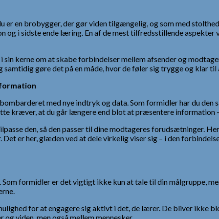
u er en brobygger, der gør viden tilgængelig, og som med stolthed
n og i sidste ende læring. En af de mest tilfredsstillende aspekte
i sin kerne om at skabe forbindelser mellem afsender og modtager,
mtidig gøre det på en måde, hvor de føler sig trygge og klar til 
nformation
stant bombarderet med nye indtryk og data. Som formidler har du d
te kræver, at du går længere end blot at præsentere information – 
ilpasse den, så den passer til dine modtageres forudsætninger. Her 
 Det er her, glæden ved at dele virkelig viser sig – i den forbindel
Som formidler er det vigtigt ikke kun at tale til din målgruppe, me
erne.
ighed for at engagere sig aktivt i det, de lærer. De bliver ikke b
er og viden, men også mellem mennesker.