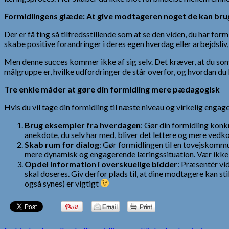
Formidlingens glæde: At give modtageren noget de kan bru
Der er få ting så tilfredsstillende som at se den viden, du har for
skabe positive forandringer i deres egen hverdag eller arbejdsliv,
Men denne succes kommer ikke af sig selv. Det kræver, at du som
målgruppe er, hvilke udfordringer de står overfor, og hvordan du
Tre enkle måder at gøre din formidling mere pædagogisk
Hvis du vil tage din formidling til næste niveau og virkelig eng
Brug eksempler fra hverdagen
: Gør din formidling konk
anekdote, du selv har med, bliver det lettere og mere ved
Skab rum for dialog
: Gør formidlingen til en tovejskommun
mere dynamisk og engagerende læringssituation. Vær ikke ba
Opdel information i overskuelige bidder
: Præsentér vi
skal doseres. Giv derfor plads til, at dine modtagere kan st
også synes) er vigtigt