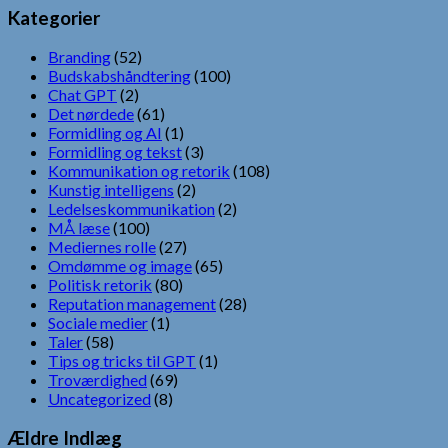
Kategorier
Branding
(52)
Budskabshåndtering
(100)
Chat GPT
(2)
Det nørdede
(61)
Formidling og AI
(1)
Formidling og tekst
(3)
Kommunikation og retorik
(108)
Kunstig intelligens
(2)
Ledelseskommunikation
(2)
MÅ læse
(100)
Mediernes rolle
(27)
Omdømme og image
(65)
Politisk retorik
(80)
Reputation management
(28)
Sociale medier
(1)
Taler
(58)
Tips og tricks til GPT
(1)
Troværdighed
(69)
Uncategorized
(8)
Ældre Indlæg