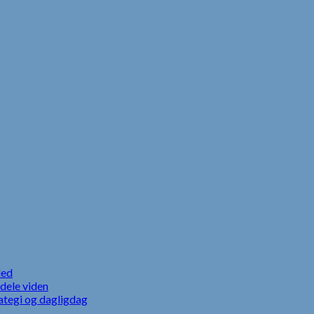
led
dele viden
ategi og dagligdag