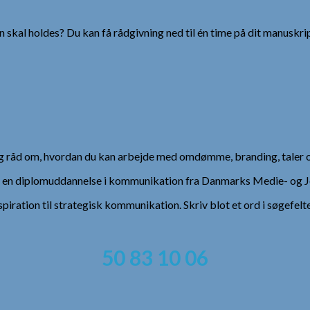
 skal holdes? Du kan få rådgivning ned til én time på dit manuskrip
 og råd om, hvordan du kan arbejde med omdømme, branding, taler 
), en diplomuddannelse i kommunikation fra Danmarks Medie- og Jo
spiration til strategisk kommunikation. Skriv blot et ord i søgefelt
50 83 10 06