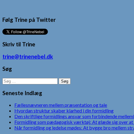
Følg Trine på Twitter
Skriv til Trine
trine@trinenebel.dk
Søg
Søg
efter:
Seneste Indlæg
Fællesnævneren mellem præsentation og tale
Hvordan struktur skaber klarhed i din formidling
Den skriftlige formidlings ansvar som forbindende mellem
Formidling som pædagogisk værktøj: At glæde sig over at 
Når formidling og ledelse mødes: At bygge bro mellem str