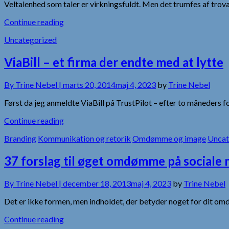
Veltalenhed som taler er virkningsfuldt. Men det trumfes af trov
Continue reading
Uncategorized
ViaBill – et firma der endte med at lytte
By
Trine Nebel |
marts 20, 2014
maj 4, 2023
by
Trine Nebel
Først da jeg anmeldte ViaBill på TrustPilot – efter to måneders fo
Continue reading
Branding
Kommunikation og retorik
Omdømme og image
Uncat
37 forslag til øget omdømme på sociale 
By
Trine Nebel |
december 18, 2013
maj 4, 2023
by
Trine Nebel
Det er ikke formen, men indholdet, der betyder noget for dit omd
Continue reading