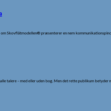
a
 om Skovflåtmodellen® præsenterer en nem kommunikationspincet
lle talere – med eller uden bog. Men det rette publikum betyder 