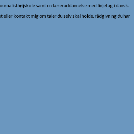
urnalisthøjskole samt en læreruddannelse med linjefag i dansk.
et eller kontakt mig om taler du selv skal holde, rådgivning du har