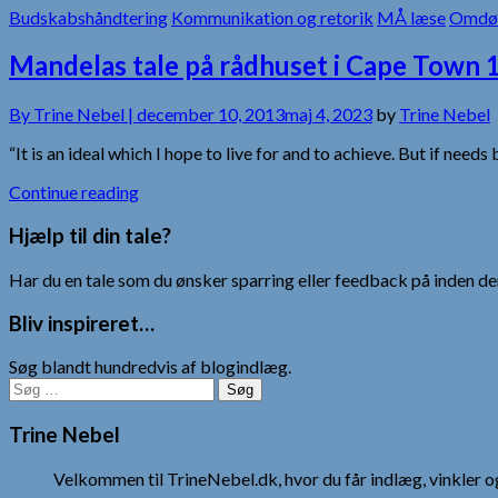
Budskabshåndtering
Kommunikation og retorik
MÅ læse
Omdø
Mandelas tale på rådhuset i Cape Town 
By
Trine Nebel |
december 10, 2013
maj 4, 2023
by
Trine Nebel
“It is an ideal which I hope to live for and to achieve. But if needs
Continue reading
Hjælp til din tale?
Har du en tale som du ønsker sparring eller feedback på inden den
Bliv inspireret…
Søg blandt hundredvis af blogindlæg.
Søg
efter:
Trine Nebel
Velkommen til TrineNebel.dk, hvor du får indlæg, vinkler