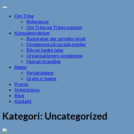
Skip
to
Om Trine
content
Referencer
Om Trine og Trines passion
Konsulentydelser
Budskaber der spredes viralt
Omdømme på sociale medier
Bliv en bedre taler
Organisationers omdømme
Human branding
Bøger
Forlagsbøger
Gratis e-bøger
Presse
Nyhedsbrev
Blog
Kontakt
Kategori:
Uncategorized