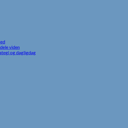
led
dele viden
ategi og dagligdag