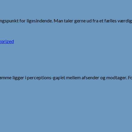
mlingspunkt for ligesindende. Man taler gerne ud fra et fælles vær
orized
me ligger i perceptions-gap’et mellem afsender og modtager. Fors