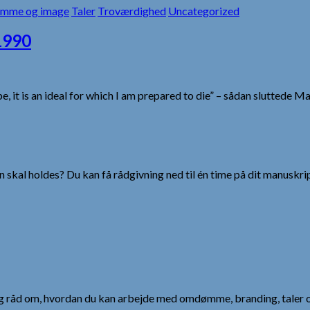
mme og image
Taler
Troværdighed
Uncategorized
1990
 be, it is an ideal for which I am prepared to die” – sådan sluttede M
 skal holdes? Du kan få rådgivning ned til én time på dit manuskrip
 og råd om, hvordan du kan arbejde med omdømme, branding, taler 