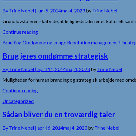
By
Trine Nebel |
juni 5, 2014
maj 4, 2023
by
Trine Nebel
Grundlovstaleren skal vide, at lejlighedstalen er et kulturelt sa
Continue reading
Branding
Omdømme og image
Reputation management
Uncateg
Brug jeres omdømme strategisk
By
Trine Nebel |
april 11, 2014
maj 4, 2023
by
Trine Nebel
Muligheden for human branding og strategisk arbejde med omdøm
Continue reading
Uncategorized
Sådan bliver du en troværdig taler
By
Trine Nebel |
april 6, 2014
maj 4, 2023
by
Trine Nebel