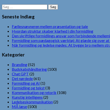
Søg
efter:
Seneste Indlæg
Fællesnævneren mellem præsentation og tale
Hvordan struktur skaber klarhed i din formidling
Den skriftlige formidlings ansvar som forbindende mellem
Formidling som pædagogisk værktøj: At glæde sig over at 
Når formidling og ledelse mødes: At bygge bro mellem str
Kategorier
Branding
(52)
Budskabshåndtering
(100)
Chat GPT
(2)
Det nørdede
(61)
Formidling og AI
(1)
Formidling og tekst
(3)
Kommunikation og retorik
(108)
Kunstig intelligens
(2)
Ledelseskommunikation
(2)
MÅ læse
(100)