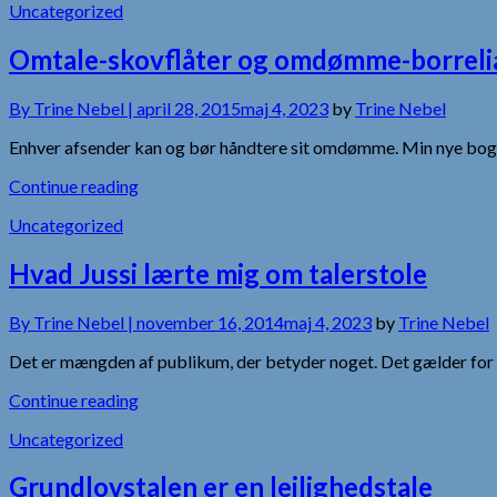
Uncategorized
Omtale-skovflåter og omdømme-borreli
By
Trine Nebel |
april 28, 2015
maj 4, 2023
by
Trine Nebel
Enhver afsender kan og bør håndtere sit omdømme. Min nye bog
Continue reading
Uncategorized
Hvad Jussi lærte mig om talerstole
By
Trine Nebel |
november 16, 2014
maj 4, 2023
by
Trine Nebel
Det er mængden af publikum, der betyder noget. Det gælder for a
Continue reading
Uncategorized
Grundlovstalen er en lejlighedstale