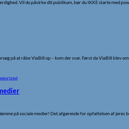
ærdighed. Vil du påvirke dit publikum, bør du IKKE starte med pow
rsøg på at råbe ViaBill op – kom der svar. Først da ViaBill blev omt
egorized
medier
ømme på sociale medier! Det afgørende for opfattelsen af jeres bra