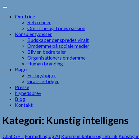
Skip
to
Om Trine
content
Referencer
Om Trine og Trines passion
Konsulentydelser
Budskaber der spredes viralt
Omdømme på sociale medier
Bliv en bedre taler
Organisationers omdømme
Human branding
Bøger
Forlagsbøger
Gratis e-bøger
Presse
Nyhedsbrev
Blog
Kontakt
Kategori:
Kunstig intelligens
Chat GPT
Formidling og AI
Kommunikation og retorik
Kunstig i