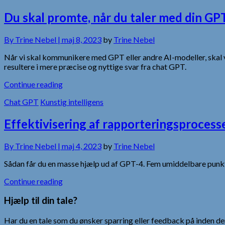
Du skal promte, når du taler med din G
By
Trine Nebel |
maj 8, 2023
by
Trine Nebel
Når vi skal kommunikere med GPT eller andre AI-modeller, skal vi 
resultere i mere præcise og nyttige svar fra chat GPT.
Continue reading
Chat GPT
Kunstig intelligens
Effektivisering af rapporteringsproces
By
Trine Nebel |
maj 4, 2023
by
Trine Nebel
Sådan får du en masse hjælp ud af GPT-4. Fem umiddelbare punkter
Continue reading
Hjælp til din tale?
Har du en tale som du ønsker sparring eller feedback på inden den