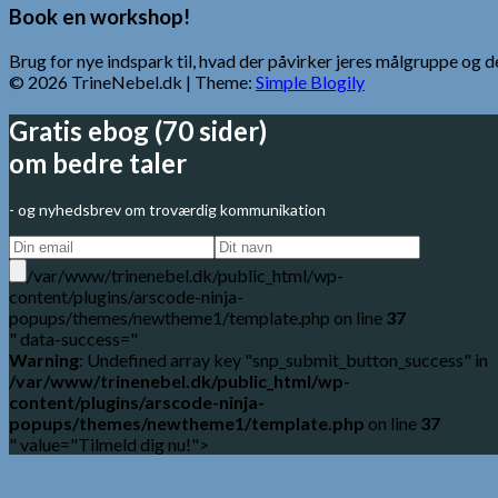
Book en workshop!
Brug for nye indspark til, hvad der påvirker jeres målgruppe o
© 2026 TrineNebel.dk
| Theme:
Simple Blogily
Gratis ebog (70 sider)
om bedre taler
- og nyhedsbrev om troværdig kommunikation
/var/www/trinenebel.dk/public_html/wp-
content/plugins/arscode-ninja-
popups/themes/newtheme1/template.php on line
37
" data-success="
Warning
: Undefined array key "snp_submit_button_success" in
/var/www/trinenebel.dk/public_html/wp-
content/plugins/arscode-ninja-
popups/themes/newtheme1/template.php
on line
37
" value="Tilmeld dig nu!">