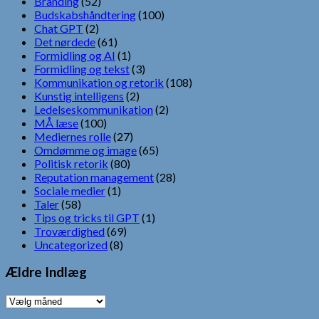
Branding
(52)
Budskabshåndtering
(100)
Chat GPT
(2)
Det nørdede
(61)
Formidling og AI
(1)
Formidling og tekst
(3)
Kommunikation og retorik
(108)
Kunstig intelligens
(2)
Ledelseskommunikation
(2)
MÅ læse
(100)
Mediernes rolle
(27)
Omdømme og image
(65)
Politisk retorik
(80)
Reputation management
(28)
Sociale medier
(1)
Taler
(58)
Tips og tricks til GPT
(1)
Troværdighed
(69)
Uncategorized
(8)
Ældre Indlæg
Ældre
Indlæg