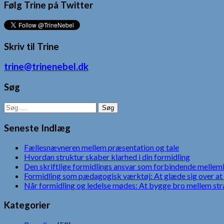
Følg Trine på Twitter
Skriv til Trine
trine@trinenebel.dk
Søg
Søg
efter:
Seneste Indlæg
Fællesnævneren mellem præsentation og tale
Hvordan struktur skaber klarhed i din formidling
Den skriftlige formidlings ansvar som forbindende mellem
Formidling som pædagogisk værktøj: At glæde sig over at 
Når formidling og ledelse mødes: At bygge bro mellem str
Kategorier