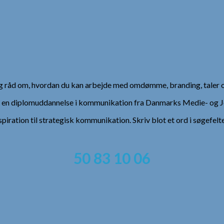
 og råd om, hvordan du kan arbejde med omdømme, branding, taler 
), en diplomuddannelse i kommunikation fra Danmarks Medie- og Jo
spiration til strategisk kommunikation. Skriv blot et ord i søgefelt
50 83 10 06