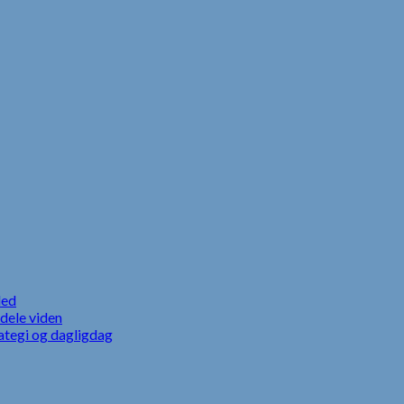
led
dele viden
ategi og dagligdag