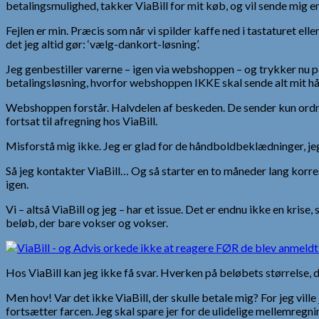
betalingsmulighed, takker ViaBill for mit køb, og vil sende mig 
Fejlen er min. Præcis som når vi spilder kaffe ned i tastaturet el
det jeg altid gør: ‘vælg-dankort-løsning’.
Jeg genbestiller varerne – igen via webshoppen – og trykker nu p
betalingsløsning, hvorfor webshoppen IKKE skal sende alt mit h
Webshoppen forstår. Halvdelen af beskeden. De sender kun ordre
fortsat til afregning hos ViaBill.
Misforstå mig ikke. Jeg er glad for de håndboldbeklædninger, jeg 
Så jeg kontakter ViaBill… Og så starter en to måneder lang korres
igen.
Vi – altså ViaBill og jeg – har et issue. Det er endnu ikke en k
beløb, der bare vokser og vokser.
Hos ViaBill kan jeg ikke få svar. Hverken på beløbets størrelse, d
Men hov! Var det ikke ViaBill, der skulle betale mig? For jeg vil
fortsætter farcen. Jeg skal spare jer for de ulidelige mellemregni