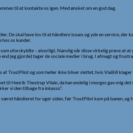
kommen til at kontakte os igen. Med ønsket om en god dag.
r. De skal have lov til at håndtere issues og yde en service, der k
e hos os kunder.
 uforskyldte – alvorligt. Nanvlig når disse virkelig prøve at at yde
end jeg gjorde) tager de sociale medier i brug. I afmagt og frustra
f TrustPilot og som heller ikke bliver slettet, hvis ViaBill klager (
et til Henrik Thestrup Vilain, da han endelig i morges gav mig det s
ker vi den tilbage fra inkasso”.
været håndteret for uger siden. Før TrustPilot kom på banen, og før