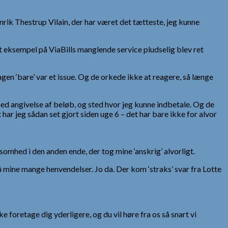
nrik Thestrup Vilain, der har været det tætteste, jeg kunne
ét eksempel på ViaBills manglende service pludselig blev ret
gen ‘bare’ var et issue. Og de orkede ikke at reagere, så længe
med angivelse af beløb, og sted hvor jeg kunne indbetale. Og de
t har jeg sådan set gjort siden uge 6 – det har bare ikke for alvor
ksomhed i den anden ende, der tog mine ‘anskrig’ alvorligt.
 mine mange henvendelser. Jo da. Der kom ‘straks’ svar fra Lotte
e foretage dig yderligere, og du vil høre fra os så snart vi