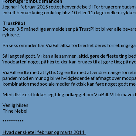
Forbrugerombudsmanden
Jeg har i februar 2015 rettet henvendelse til Forbrugerombudsm
enkelt bemærkning omkring hhv. 10 eller 11 dage mellem rykkerne
TrustPilot
De ca. 3-5 månedlige anmeldelser på TrustPilot bliver alle bev
rykkere.
På seks områder har ViaBill altså forbredret deres forretningsg
Så langt så godt. Vi kan alle sammen, altid, gøre de fleste ting b
‘modparten’ noget på hjerte, der kan bruges til at gøre ting på ny
ViaBill endte med at lytte. Og endte med at ændre mange forretni
panden mod en mur og blive hvidglødende af afmagt over modpar
kombination med sociale medier faktisk kan føre noget godt med
Med disse ord lukker jeg blogindlægget om ViaBill. Vil du have d
Venlig hilsen
Trine Nebel
**********
Hvad der skete i februar og marts 2014: