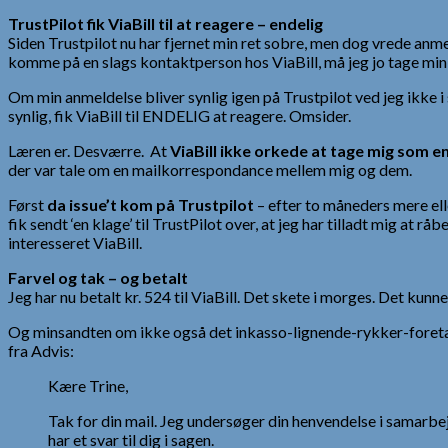
TrustPilot fik ViaBill til at reagere – endelig
Siden Trustpilot nu har fjernet min ret sobre, men dog vrede anme
komme på en slags kontaktperson hos ViaBill, må jeg jo tage min 
Om min anmeldelse bliver synlig igen på Trustpilot ved jeg ikke i
synlig, fik ViaBill til ENDELIG at reagere. Omsider.
Læren er. Desværre. At
ViaBill ikke orkede at tage mig som e
der var tale om en mailkorrespondance mellem mig og dem.
Først
da issue’t kom på Trustpilot
– efter to måneders mere elle
fik sendt ‘en klage’ til TrustPilot over, at jeg har tilladt mig at 
interesseret ViaBill.
Farvel og tak – og betalt
Jeg har nu betalt kr. 524 til ViaBill. Det skete i morges. Det kun
Og minsandten om ikke også det inkasso-lignende-rykker-fore
fra Advis:
Kære Trine,
Tak for din mail. Jeg undersøger din henvendelse i samarbejde
har et svar til dig i sagen.