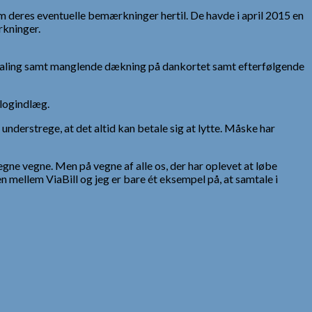
 deres eventuelle bemærkninger hertil. De havde i april 2015 en
rkninger.
etaling samt manglende dækning på dankortet samt efterfølgende
blogindlæg.
understrege, at det altid kan betale sig at lytte. Måske har
gne vegne. Men på vegne af alle os, der har oplevet at løbe
ellem ViaBill og jeg er bare ét eksempel på, at samtale i