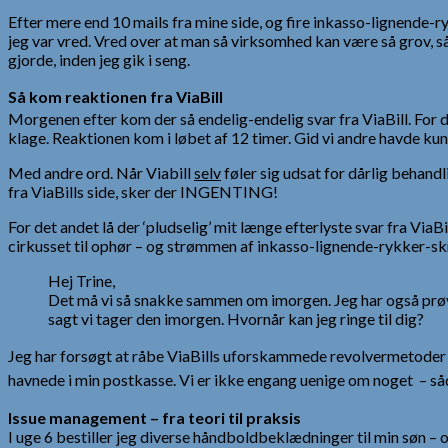
Efter mere end 10 mails fra mine side, og fire inkasso-lignende-r
jeg var vred. Vred over at man så virksomhed kan være så grov, s
gjorde, inden jeg gik i seng.
Så kom reaktionen fra ViaBill
Morgenen efter kom der så endelig-endelig svar fra ViaBill. For d
klage. Reaktionen kom i løbet af 12 timer. Gid vi andre havde ku
Med andre ord. Når Viabill
selv
føler sig udsat for dårlig behandl
fra ViaBills side, sker der INGENTING!
For det andet lå der ‘pludselig’ mit længe efterlyste svar fra Vi
cirkusset til ophør – og strømmen af inkasso-lignende-rykker-skri
Hej Trine,
Det må vi så snakke sammen om imorgen. Jeg har også prøve
sagt vi tager den imorgen. Hvornår kan jeg ringe til dig?
Jeg har forsøgt at råbe ViaBills uforskammede revolvermetoder op
havnede i min postkasse. Vi er ikke engang uenige om noget – såd
Issue management – fra teori til praksis
I uge 6 bestiller jeg diverse håndboldbeklædninger til min søn – 