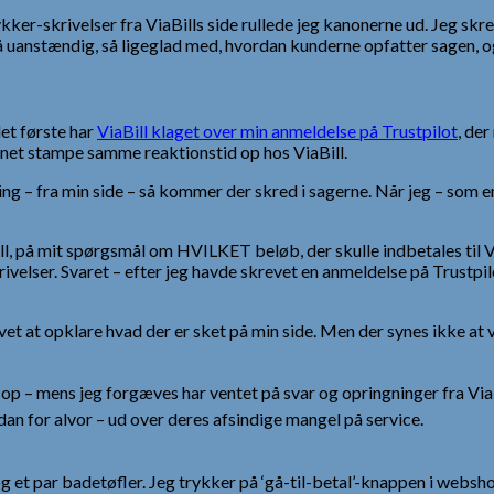
ykker-skrivelser fra ViaBills side rullede jeg kanonerne ud. Jeg s
å uanstændig, så ligeglad med, hvordan kunderne opfatter sagen, og
et første har
ViaBill klaget over min anmeldelse på Trustpilot
, der
nnet stampe samme reaktionstid op hos ViaBill.
ing – fra min side – så kommer der skred i sagerne. Når jeg – som e
aBill, på mit spørgsmål om HVILKET beløb, der skulle indbetales til 
velser. Svaret – efter jeg havde skrevet en anmeldelse på Trustpilo
t at opklare hvad der er sket på min side. Men der synes ikke at 
 – mens jeg forgæves har ventet på svar og opringninger fra ViaBi
an for alvor – ud over deres afsindige mangel på service.
og et par badetøfler. Jeg trykker på ‘gå-til-betal’-knappen i webs