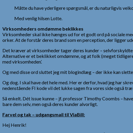
Måtte du have yderligere spørgsmål, er du naturligvis vel
Med venlig hilsen Lotte.
Virksomheders omdømme beklikkes
Virksomheder skal ikke hænges ud for et godt ord på sociale medie
orker. At de forstår deres brand som en perception, der ligger ud
Det kræver at virksomheder tager deres kunder – selvforskyldte som
Alternative er et beklikket omdømme, og at folk (meget tidligere 
med virksomheden’.
Og med disse ord sluttet jeg mit blogindlæg – der ikke kan slettes a
Og dog. I skal have det hele med. Her er derfor, hvad jeg har skrev
nedenstående FI kode vil det lukke sagen fra vores side også træk
Så enkelt. Dét issue kunne – jf. professor Timothy Coombs – have 
bare dem selv, men også deres kunder alvorligt.
Farvel og tak – udgangsmail til ViaBill:
Hej Henrik!