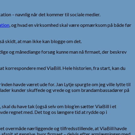
ion – navnlig når det kommer til sociale medier.
ation
, og hvad en virksomhed skal være opmærksom på både før
r så skidt, at man ikke kan blogge om det.
ihærdige og månedlange forsøg kunne man nå firmaet, der beskrev
 at korrespondere med ViaBill. Hele historien, fra start, kan du
nden havde været ude for. Jan Lytje spurgte om jeg ville lytte til
efterlader kunder skuffede og vrede og som brandambassadører på
skal du have tak (også selv om blog’en sætter ViaBill i et
avde regnet med. Det tog os længere tid at rydde op i
det overmåde nærliggende og tilfredsstillende, at ViaBill havde
e afsnit at gengive, hvor firmaet – delvis efter armlægningen med