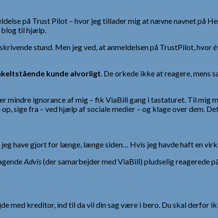
ldelse på Trust Pilot – hvor jeg tillader mig at nævne navnet på He
blog til hjælp.
 skrivende stund. Men jeg ved, at anmeldelsen på TrustPilot, hvor 
nkeltstående kunde alvorligt
. De orkede ikke at reagere, mens sa
r mindre ignorance af mig – fik ViaBill gang i tastaturet. Til mig 
råbe op, sige fra – ved hjælp af sociale medier – og klage over dem. De
ne jeg have gjort for længe, længe siden… Hvis jeg havde haft en vir
tagende
Advis
(der samarbejder med ViaBill) pludselig reagerede på
 med kreditor, ind til da vil din sag være i bero. Du skal derfor ikk