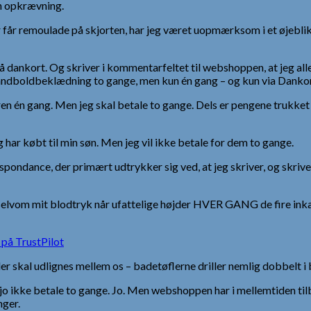
en opkrævning.
ler får remoulade på skjorten, har jeg været uopmærksom i et øjeblik
å dankort. Og skriver i kommentarfeltet til webshoppen, at jeg al
åndboldbeklædning to gange, men kun én gang – og kun via Dankor
n én gang. Men jeg skal betale to gange. Dels er pengene trukket
har købt til min søn. Men jeg vil ikke betale for dem to gange.
pondance, der primært udtrykker sig ved, at jeg skriver, og skrive
rise, selvom mit blodtryk når ufattelige højder HVER GANG de fire 
er skal udlignes mellem os – badetøflerne driller nemlig dobbelt i b
le jo ikke betale to gange. Jo. Men webshoppen har i mellemtiden ti
nger.