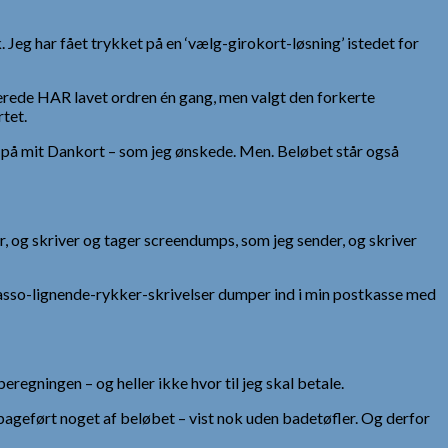
. Jeg har fået trykket på en ‘vælg-girokort-løsning’ istedet for
lerede HAR lavet ordren én gang, men valgt den forkerte
tet.
 på mit Dankort – som jeg ønskede. Men. Beløbet står også
r, og skriver og tager screendumps, som jeg sender, og skriver
inkasso-lignende-rykker-skrivelser dumper ind i min postkasse med
eregningen – og heller ikke hvor til jeg skal betale.
lbageført noget af beløbet – vist nok uden badetøfler. Og derfor