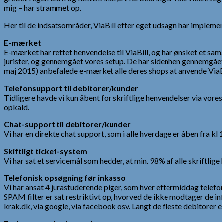
mig – har strammet op.
Her til de indsatsområder, ViaBill efter eget udsagn har implem
E-mærket
E-mærket har rettet henvendelse til ViaBill, og har ønsket et s
jurister, og gennemgået vores setup. De har sidenhen gennemgået
maj 2015) anbefalede e-mærket alle deres shops at anvende ViaB
Telefonsupport til debitorer/kunder
Tidligere havde vi kun åbent for skriftlige henvendelser via vores
opkald.
Chat-support til debitorer/kunder
Vi har en direkte chat support, som i alle hverdage er åben fra kl
Skiftligt ticket-system
Vi har sat et servicemål som hedder, at min. 98% af alle skriftlig
Telefonisk opsøgning før inkasso
Vi har ansat 4 jurastuderende piger, som hver eftermiddag telefoni
SPAM filter er sat restriktivt op, hvorved de ikke modtager de in
krak.dk, via google, via facebook osv. Langt de fleste debitorer er