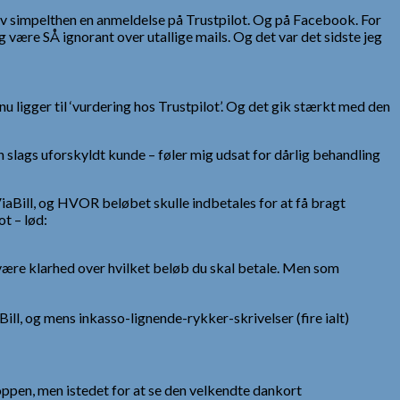
krev simpelthen en anmeldelse på Trustpilot. Og på Facebook. For
 være SÅ ignorant over utallige mails. Og det var det sidste jeg
 nu ligger til ‘vurdering hos Trustpilot’. Og det gik stærkt med den
n slags uforskyldt kunde – føler mig udsat for dårlig behandling
ViaBill, og HVOR beløbet skulle indbetales for at få bragt
t – lød:
være klarhed over hvilket beløb du skal betale. Men som
ll, og mens inkasso-lignende-rykker-skrivelser (fire ialt)
hoppen, men istedet for at se den velkendte dankort