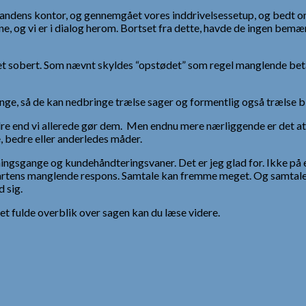
andens kontor, og gennemgået vores inddrivelsessetup, og bedt om
, og vi er i dialog herom. Bortset fra dette, havde de ingen bemæ
aret sobert. Som nævnt skyldes “opstødet” som regel manglende b
ange, så de kan nedbringe trælse sager og formentlig også trælse 
edre end vi allerede gør dem. Men endnu mere nærliggende er det at 
e, bedre eller anderledes måder.
ngsgange og kundehåndteringsvaner. Det er jeg glad for. Ikke på e
tens manglende respons. Samtale kan fremme meget. Og samtalen m
 sig.
et fulde overblik over sagen kan du læse videre.