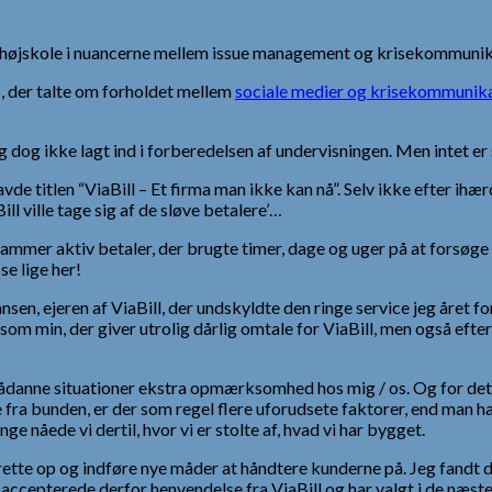
højskole i nuancerne mellem issue management og krisekommunikat
 der talte om forholdet mellem
sociale medier og krisekommunik
jeg dog ikke lagt ind i forberedelsen af undervisningen. Men intet e
 havde titlen “ViaBill – Et firma man ikke kan nå”. Selv ikke efter 
ill ville tage sig af de sløve betalere’…
n hammer aktiv betaler, der brugte timer, dage og uger på at forsøge
e lige her!
n, ejeren af ViaBill, der undskyldte den ringe service jeg året fori
r’ som min, der giver utrolig dårlig omtale for ViaBill, men også 
 sådanne situationer ekstra opmærksomhed hos mig / os. Og for det, 
 fra bunden, er der som regel flere uforudsete faktorer, end man h
nåede vi dertil, hvor vi er stolte af, hvad vi har bygget.
 rette op og indføre nye måder at håndtere kunderne på. Jeg fandt 
g accepterede derfor henvendelse fra ViaBill og har valgt i de næst