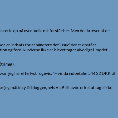
an rette op på eventuelle misforståelser. Men det kræver at de
 en indsats for at håndtere det ‘issue’, der er opstået.
tion og fordi kunderne ikke er blevet taget alvorligt i ‘mødet
til mig).
var, jeg har efterlyst i ugevis: “Hvis du indbetaler 544,22 DKK til
 jeg måtte ty til bloggen, hvis ViaBill havde orket at tage ikke