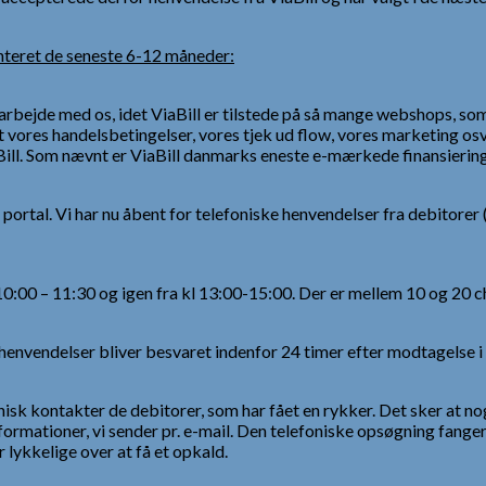
enteret de seneste 6-12 måneder:
amarbejde med os, idet ViaBill er tilstede på så mange webshops, s
 vores handelsbetingelser, vores tjek ud flow, vores marketing os
ill. Som nævnt er ViaBill danmarks eneste e-mærkede finansierin
 portal. Vi har nu åbent for telefoniske henvendelser fra debitorer (
 10:00 – 11:30 og igen fra kl 13:00-15:00. Der er mellem 10 og 20 c
e henvendelser bliver besvaret indenfor 24 timer efter modtagelse i
sk kontakter de debitorer, som har fået en rykker. Det sker at nogl
formationer, vi sender pr. e-mail. Den telefoniske opsøgning fange
 lykkelige over at få et opkald.