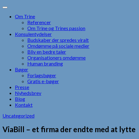
Skip
to
Om Trine
content
Referencer
Om Trine og Trines passion
Konsulentydelser
Budskaber der spredes viralt
Omdømme på sociale medier
Bliv en bedre taler
Organisationers omdømme
Human branding
Bøger
Forlagsbøger
Gratis e-bøger
Presse
Nyhedsbrev
Blog
Kontakt
Uncategorized
ViaBill – et firma der endte med at lytte