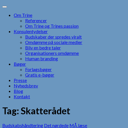
Skip
to
Om Trine
content
Referencer
Om Trine og Trines passion
Konsulentydelser
Budskaber der spredes viralt
Omdømme på sociale medier
Bliv en bedre taler
Organisationers omdømme
Human branding
Bøger
Forlagsbøger
Gratis e-bøger
Presse
Nyhedsbrev
Blog
Kontakt
Tag:
Skatterådet
Budskabshåndtering
Det nørdede
MÅ læse