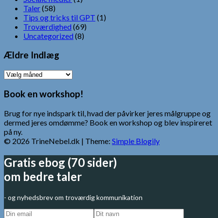
Taler
(58)
Tips og tricks til GPT
(1)
Troværdighed
(69)
Uncategorized
(8)
Ældre Indlæg
Ældre
Indlæg
Book en workshop!
Brug for nye indspark til, hvad der påvirker jeres målgruppe og
dermed jeres omdømme? Book en workshop og blev inspireret
på ny.
© 2026 TrineNebel.dk
| Theme:
Simple Blogily
Gratis ebog (70 sider)
om bedre taler
- og nyhedsbrev om troværdig kommunikation