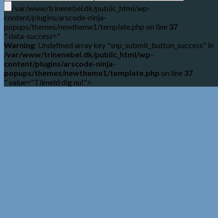
/var/www/trinenebel.dk/public_html/wp-
content/plugins/arscode-ninja-
popups/themes/newtheme1/template.php on line
37
" data-success="
Warning
: Undefined array key "snp_submit_button_success" in
/var/www/trinenebel.dk/public_html/wp-
content/plugins/arscode-ninja-
popups/themes/newtheme1/template.php
on line
37
" value="Tilmeld dig nu!">