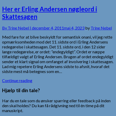
Her er Erling Andersen nøgleord i
Skattesagen
By
Trine Nebel |
december 4, 2011
maj 4, 2023
by
Trine Nebel
Med fare for at blive beskyldt for semantisk onani, vil jeg rette
opmærksomheden mod det 11. sidste ord i Erling Andersens
redegørelse i skattesagen. Det 11. sidste ord, i den 12 sider
lange redegørelse, er ordet: ”endegyldigt”. Ordet er næppe
tilfældigt valgt af Erling Andersen. Brugen af ordet endegyldigt
sender et klart signal om omfanget af involvering i skattesagen.
Lad mig repetere Erling Andersens sidste to afsnit, hvoraf det
sidste mest må betegnes som en…
Continue reading
Hjælp til din tale?
Har du en tale som du ønsker sparring eller feedback på inden
den skal holdes? Du kan få rådgivning ned til én time på dit
manuskript.