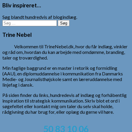
Bliv inspireret…
Søg blandt hundredvis af blogindlæg.
Søg
efter:
Trine Nebel
Velkommen til TrineNebel.dk, hvor du får indlæg, vinkler
og råd om, hvordan du kan arbejde med omdømme, branding,
taler og troværdighed.
Min faglige baggrund er en master i retorik og formidling
(AAU), en diplomuddannelse i kommunikation fra Danmarks
Medie- og Journalisthøjskole samt en læreruddannelse med
linjefag i dansk.
På siden finder du links, hundredevis af indlæg og forhåbentlig
inspiration til strategisk kommunikation. Skriv blot et ord i
søgefeltet eller kontakt mig om taler du selv skal holde,
rådgivning du har brug for, eller oplæg du gerne vil høre.
50 83 10 06