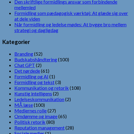
Den skriftlige formidlings ansvar som forbindende
mellemled
Formidling som pædagogisk værktøj: At glæde sig over
at dele viden
Når formidling og ledelse mødes: At bygge bro mellem
strategi og dagligdag
Kategorier
Branding
(52)
Budskabshåndtering
(100)
Chat GPT
(2)
Det nørdede
(61)
Formidling og AI
(1)
Formidling og tekst
(3)
Kommunikation og retorik
(108)
Kunstig intelligens
(2)
Ledelseskommunikation
(2)
MÅ læse
(100)
Mediernes rolle
(27)
Omdømme og image
(65)
Politisk retorik
(80)
Reputation management
(28)
Sociale medier
(1)