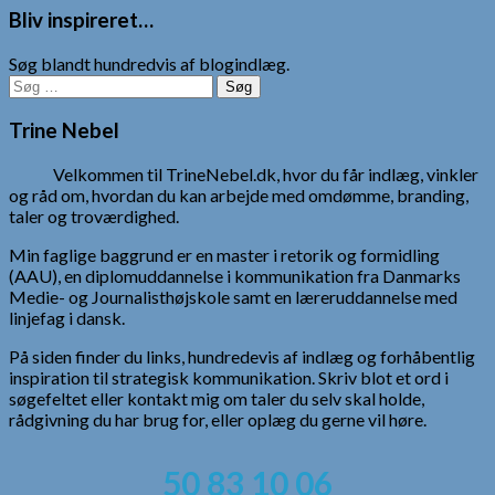
Bliv inspireret…
Søg blandt hundredvis af blogindlæg.
Søg
efter:
Trine Nebel
Velkommen til TrineNebel.dk, hvor du får indlæg, vinkler
og råd om, hvordan du kan arbejde med omdømme, branding,
taler og troværdighed.
Min faglige baggrund er en master i retorik og formidling
(AAU), en diplomuddannelse i kommunikation fra Danmarks
Medie- og Journalisthøjskole samt en læreruddannelse med
linjefag i dansk.
På siden finder du links, hundredevis af indlæg og forhåbentlig
inspiration til strategisk kommunikation. Skriv blot et ord i
søgefeltet eller kontakt mig om taler du selv skal holde,
rådgivning du har brug for, eller oplæg du gerne vil høre.
50 83 10 06