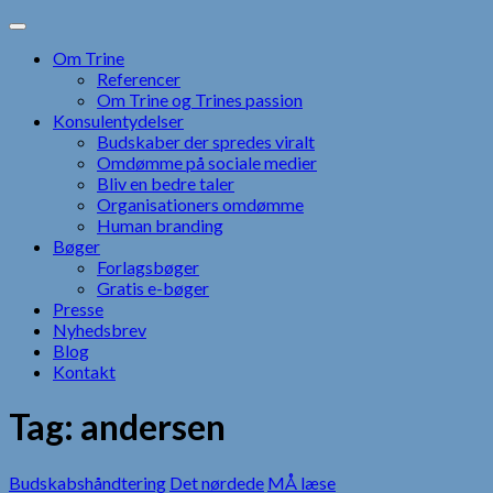
Skip
to
Om Trine
content
Referencer
Om Trine og Trines passion
Konsulentydelser
Budskaber der spredes viralt
Omdømme på sociale medier
Bliv en bedre taler
Organisationers omdømme
Human branding
Bøger
Forlagsbøger
Gratis e-bøger
Presse
Nyhedsbrev
Blog
Kontakt
Tag:
andersen
Budskabshåndtering
Det nørdede
MÅ læse