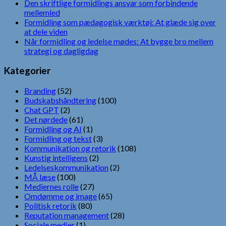
Den skriftlige formidlings ansvar som forbindende
mellemled
Formidling som pædagogisk værktøj: At glæde sig over
at dele viden
Når formidling og ledelse mødes: At bygge bro mellem
strategi og dagligdag
Kategorier
Branding
(52)
Budskabshåndtering
(100)
Chat GPT
(2)
Det nørdede
(61)
Formidling og AI
(1)
Formidling og tekst
(3)
Kommunikation og retorik
(108)
Kunstig intelligens
(2)
Ledelseskommunikation
(2)
MÅ læse
(100)
Mediernes rolle
(27)
Omdømme og image
(65)
Politisk retorik
(80)
Reputation management
(28)
Sociale medier
(1)