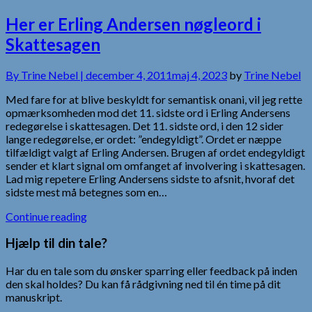
Her er Erling Andersen nøgleord i
Skattesagen
By
Trine Nebel |
december 4, 2011
maj 4, 2023
by
Trine Nebel
Med fare for at blive beskyldt for semantisk onani, vil jeg rette
opmærksomheden mod det 11. sidste ord i Erling Andersens
redegørelse i skattesagen. Det 11. sidste ord, i den 12 sider
lange redegørelse, er ordet: ”endegyldigt”. Ordet er næppe
tilfældigt valgt af Erling Andersen. Brugen af ordet endegyldigt
sender et klart signal om omfanget af involvering i skattesagen.
Lad mig repetere Erling Andersens sidste to afsnit, hvoraf det
sidste mest må betegnes som en…
Continue reading
Hjælp til din tale?
Har du en tale som du ønsker sparring eller feedback på inden
den skal holdes? Du kan få rådgivning ned til én time på dit
manuskript.