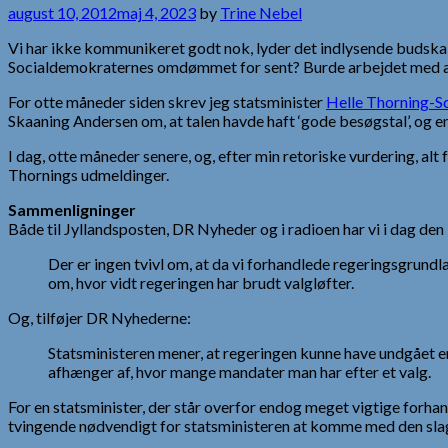
august 10, 2012
maj 4, 2023
by
Trine Nebel
Vi har ikke kommunikeret godt nok, lyder det indlysende budsk
Socialdemokraternes omdømmet for sent? Burde arbejdet med at
For otte måneder siden skrev jeg statsminister
Helle Thorning-Sc
Skaaning Andersen om, at talen havde haft ‘gode besøgstal’, og en
I dag, otte måneder senere, og, efter min retoriske vurdering, alt f
Thornings udmeldinger.
Sammenligninger
Både til Jyllandsposten, DR Nyheder og i radioen har vi i dag de
Der er ingen tvivl om, at da vi forhandlede regeringsgrundla
om, hvor vidt regeringen har brudt valgløfter.
Og, tilføjer DR Nyhederne:
Statsministeren mener, at regeringen kunne have undgået en 
afhænger af, hvor mange mandater man har efter et valg.
For en statsminister, der står overfor endog meget vigtige forhand
tvingende nødvendigt for statsministeren at komme med den sl