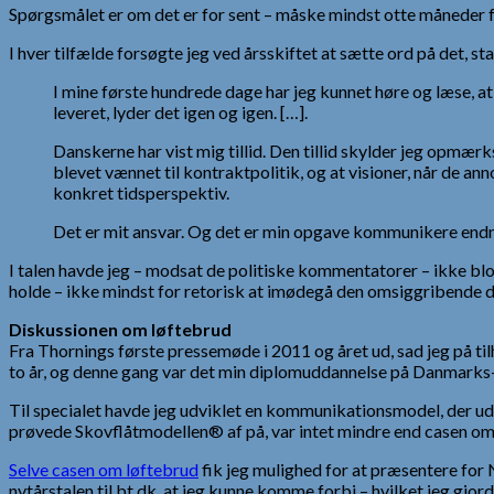
Spørgsmålet er om det er for sent – måske mindst otte måneder f
I hver tilfælde forsøgte jeg ved årsskiftet at sætte ord på det, sta
I mine første hundrede dage har jeg kunnet høre og læse, at
leveret, lyder det igen og igen. […].
Danskerne har vist mig tillid. Den tillid skylder jeg opmæ
blevet vænnet til kontraktpolitik, og at visioner, når de a
konkret tidsperspektiv.
Det er mit ansvar. Og det er min opgave kommunikere endn
I talen havde jeg – modsat de politiske kommentatorer – ikke blo
holde – ikke mindst for retorisk at imødegå den omsiggribende 
Diskussionen om løftebrud
Fra Thornings første pressemøde i 2011 og året ud, sad jeg på til
to år, og denne gang var det min diplomuddannelse på Danmarks- M
Til specialet havde jeg udviklet en kommunikationsmodel, de
prøvede Skovflåtmodellen® af på, var intet mindre end casen o
Selve casen om løftebrud
fik jeg mulighed for at præsentere for 
nytårstalen til bt.dk, at jeg kunne komme forbi – hvilket jeg gjo