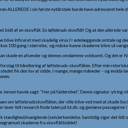
eren ALLEREDE i sin første nytårstale burde have adresseret hele
t bidt af en skovflåt. En
løftebruds-skovflåt
! Og at den allerede va
nne blive inficeret med skadelig virus (= ødelæggende omtale og de
vokse 100 gang i størrelse, og måske kunne skaderne blive så varige,
le) kan skade en afsender og dennes omdømme voldsomt. Og det er 
 forslag til håndtering af løftebruds-skovflåten. Efter min retoris
 I stedet fik den lov at sidde. I mange, mange måneder – og endda l
ionen.
asse Jensen havde sagt: “Her på falderebet”. Denne signatur-ytring vi
ham om løftebrudsskovflåten, der ville blive ved med at skade Soc
r laver lidt research finde talen på bt.dk, og genlæse passagerne i
sk stædighed/manglende (selv)erkendelse. Samtidig siger det lidt om
 begrænset skaderne fra skovflåtbiddet!