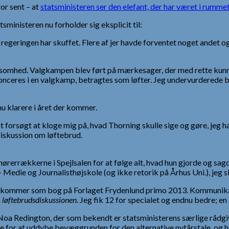
or sent – at
statsministeren ser den elefant, der har været i rumme
tsministeren nu forholder sig eksplicit til:
 regeringen har skuffet. Flere af jer havde forventet noget andet 
rksomhed. Valgkampen blev ført på mærkesager, der med rette kunne
nnonceres i en valgkamp, betragtes som løfter. Jeg undervurderede 
u klarere i året der kommer.
t forsøgt at kloge mig på, hvad Thorning skulle sige og gøre, jeg 
diskussion om løftebrud.
hørerrækkerne i Spejlsalen for at følge alt, hvad hun gjorde og sag
edie og Journalisthøjskole (og ikke retorik på Århus Uni.), jeg sk
r udkommer som bog på Forlaget Frydenlund primo 2013. Kommuni
m
løftebrudsdiskussionen
. Jeg fik 12 for specialet og endnu bedre; 
Noa Redington, der som bekendt er statsministerens særlige rådgive
rde for at uddybe bevæggrunden for den alternative nytårstale, og h