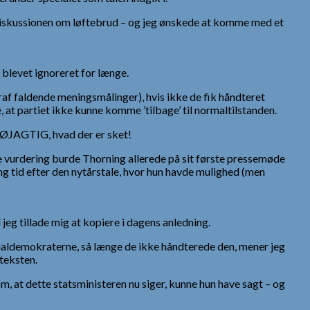
 diskussionen om løftebrud – og jeg ønskede at komme med et
r blevet ignoreret for længe.
raf faldende meningsmålinger), hvis ikke de fik håndteret
 at partiet ikke kunne komme ’tilbage’ til normaltilstanden.
NØJAGTIG, hvad der er sket!
ke vurdering burde Thorning allerede på sit første pressemøde
ang tid efter den nytårstale, hvor hun havde mulighed (men
l jeg tillade mig at kopiere i dagens anledning.
ialdemokraterne, så længe de ikke håndterede den, mener jeg
 teksten.
, at dette statsministeren nu siger, kunne hun have sagt – og