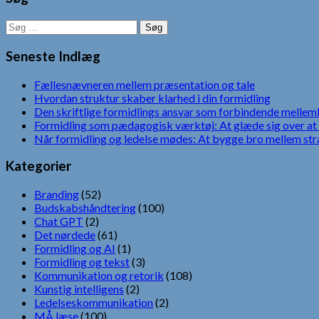
Søg
efter:
Seneste Indlæg
Fællesnævneren mellem præsentation og tale
Hvordan struktur skaber klarhed i din formidling
Den skriftlige formidlings ansvar som forbindende mellem
Formidling som pædagogisk værktøj: At glæde sig over at 
Når formidling og ledelse mødes: At bygge bro mellem str
Kategorier
Branding
(52)
Budskabshåndtering
(100)
Chat GPT
(2)
Det nørdede
(61)
Formidling og AI
(1)
Formidling og tekst
(3)
Kommunikation og retorik
(108)
Kunstig intelligens
(2)
Ledelseskommunikation
(2)
MÅ læse
(100)