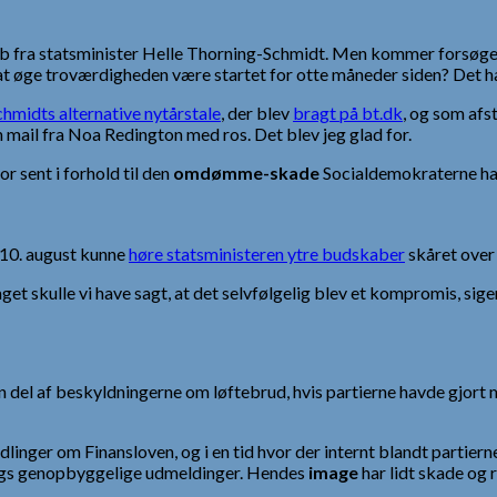
ab fra statsminister Helle Thorning-Schmidt. Men kommer forsøge
 øge troværdigheden være startet for otte måneder siden? Det ha
hmidts alternative nytårstale
, der blev
bragt på bt.dk
, og som afs
 mail fra Noa Redington med ros. Det blev jeg glad for.
or sent i forhold til den
omdømme-skade
Socialdemokraterne har 
n 10. august kunne
høre statsministeren ytre budskaber
skåret over
get skulle vi have sagt, at det selvfølgelig blev et kompromis, sig
del af beskyldningerne om løftebrud, hvis partierne havde gjort me
linger om Finansloven, og i en tid hvor der internt blandt partierne
ags genopbyggelige udmeldinger. Hendes
image
har lidt skade og