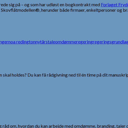
ede sig på – og som har udløst en bogkontrakt med
Forlaget Fryd
 Skovflåtmodellen®, herunder både firmaer, enkeltpersoner og bra
nger
noa redington
nytårstale
omdømme
regering
regeringsgrundla
 skal holdes? Du kan få rådgivning ned til én time på dit manuskrip
 og råd om, hvordan du kan arbejde med omdømme, branding, taler 