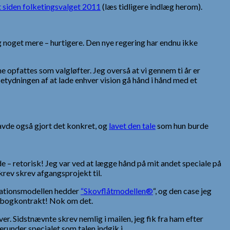
t siden folketingsvalget 2011
(læs tidligere indlæg herom).
og noget mere – hurtigere. Den nye regering har endnu ikke
 opfattes som valgløfter. Jeg overså at vi gennem ti år er
betydningen af at lade enhver vision gå hånd i hånd med et
havde også gjort det konkret, og
lavet den tale
som hun burde
de – retorisk! Jeg var ved at lægge hånd på mit andet speciale på
rev skrev afgangsprojekt til.
kationsmodellen hedder
“Skovflåtmodellen®
“, og den case jeg
en bogkontrakt! Nok om det.
r. Sidstnævnte skrev nemlig i mailen, jeg fik fra ham efter
erunder specialet som talen indgik i.