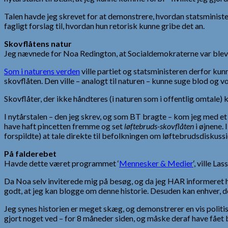
Talen havde jeg skrevet for at demonstrere, hvordan statsminist
fagligt forslag til, hvordan hun retorisk kunne gribe det an.
Skovflåtens natur
Jeg nævnede for Noa Redington, at Socialdemokraterne var bleve
Som i naturens verden
ville partiet og statsministeren derfor ku
skovflåten. Den ville – analogt til naturen – kunne suge blod og 
Skovflåter, der ikke håndteres (i naturen som i offentlig omta
I nytårstalen – den jeg skrev, og som BT bragte – kom jeg med et
have haft pincetten fremme og set
løftebruds-skovflåten
i øjnene.
forspildte) at tale direkte til befolkningen om løftebrudsdiskuss
På falderebet
Havde dette været programmet ‘
Mennesker & Medier
‘, ville L
Da Noa selv inviterede mig på besøg, og da jeg HAR informeret 
godt, at jeg kan blogge om denne historie. Desuden kan enhver, de
Jeg synes historien er meget skæg, og demonstrerer en vis politi
gjort noget ved – for 8 måneder siden, og måske deraf have fået