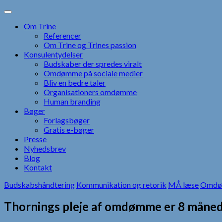
Skip
to
Om Trine
content
Referencer
Om Trine og Trines passion
Konsulentydelser
Budskaber der spredes viralt
Omdømme på sociale medier
Bliv en bedre taler
Organisationers omdømme
Human branding
Bøger
Forlagsbøger
Gratis e-bøger
Presse
Nyhedsbrev
Blog
Kontakt
Budskabshåndtering
Kommunikation og retorik
MÅ læse
Omdø
Thornings pleje af omdømme er 8 måned