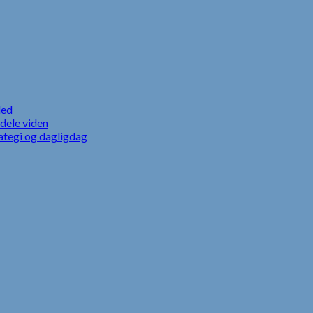
led
dele viden
ategi og dagligdag