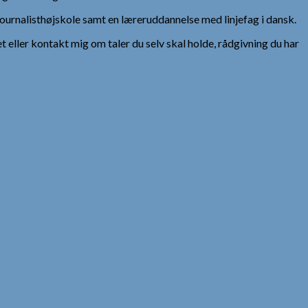
urnalisthøjskole samt en læreruddannelse med linjefag i dansk.
et eller kontakt mig om taler du selv skal holde, rådgivning du har