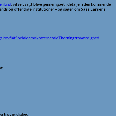
enlund
, vil selvsagt blive gennemgået i detaljer i den kommende
nds og offentlige institutioner – og sagen om
Sass Larsens
g
skovflåt
Socialdemokraterne
tale
Thorning
troværdighed
t.
og troværdighed.