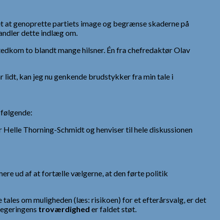
t at genoprette partiets image og begrænse skaderne på
ndler dette indlæg om.
tedkom to blandt mange hilsner. Én fra chefredaktør Olav
lidt, kan jeg nu genkende brudstykker fra min tale i
 følgende:
er Helle Thorning-Schmidt og henviser til hele diskussionen
re ud af at fortælle vælgerne, at den førte politik
 tales om muligheden (læs: risikoen) for et efterårsvalg, er det
 regeringens
troværdighed
er faldet støt.