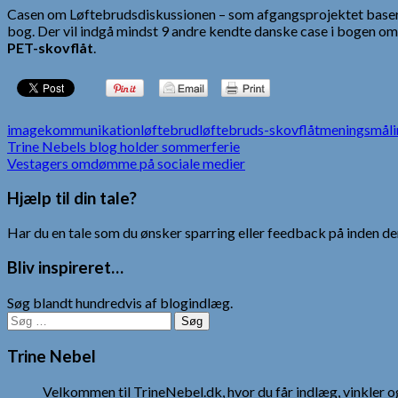
Casen om Løftebrudsdiskussionen – som afgangsprojektet baser
bog. Der vil indgå mindst 9 andre kendte danske case i bogen om
PET-skovflåt
.
image
kommunikation
løftebrud
løftebruds-skovflåt
meningsmåli
Indlægsnavigation
Trine Nebels blog holder sommerferie
Vestagers omdømme på sociale medier
Hjælp til din tale?
Har du en tale som du ønsker sparring eller feedback på inden den
Bliv inspireret…
Søg blandt hundredvis af blogindlæg.
Søg
efter:
Trine Nebel
Velkommen til TrineNebel.dk, hvor du får indlæg, vinkler