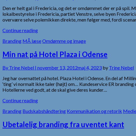
Den er helt gal i Fredericia, og det er omdømmet der er på sp
lokalbestyrelse i Fredericia, partiet Venstre, selve byen Frederic
overvære selve polemikken direkte, men følger med, fordi scenar
Continue reading
Branding
MÅ læse
Omdømme og image
Min nat på Hotel Plaza i Odense
By
Trine Nebel |
november 13, 2012
maj 4, 2023
by
Trine Nebel
Jeg har overnattet på hotel. Plaza Hotel i Odense. En del af Mil
‘ting’ vi normalt ikke taler (højt) om… Kundeservice ER branding
Hotellerne ved godt, at de skal give deres kunder…
Continue reading
Branding
Budskabshåndtering
Kommunikation og retorik
Medie
Ubetalelig branding fra uventet kant