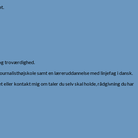
t.
og troværdighed.
urnalisthøjskole samt en læreruddannelse med linjefag i dansk.
et eller kontakt mig om taler du selv skal holde, rådgivning du har