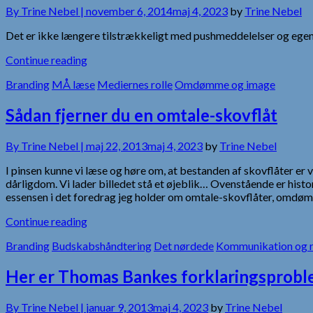
By
Trine Nebel |
november 6, 2014
maj 4, 2023
by
Trine Nebel
Det er ikke længere tilstrækkeligt med pushmeddelelser og egenfors
Continue reading
Branding
MÅ læse
Mediernes rolle
Omdømme og image
Sådan fjerner du en omtale-skovflåt
By
Trine Nebel |
maj 22, 2013
maj 4, 2023
by
Trine Nebel
I pinsen kunne vi læse og høre om, at bestanden af skovflåter er v
dårligdom. Vi lader billedet stå et øjeblik… Ovenstående er h
essensen i det foredrag jeg holder om omtale-skovflåter, omdø
Continue reading
Branding
Budskabshåndtering
Det nørdede
Kommunikation og r
Her er Thomas Bankes forklaringsprob
By
Trine Nebel |
januar 9, 2013
maj 4, 2023
by
Trine Nebel