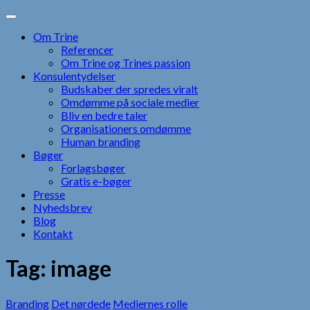
Skip
to
Om Trine
content
Referencer
Om Trine og Trines passion
Konsulentydelser
Budskaber der spredes viralt
Omdømme på sociale medier
Bliv en bedre taler
Organisationers omdømme
Human branding
Bøger
Forlagsbøger
Gratis e-bøger
Presse
Nyhedsbrev
Blog
Kontakt
Tag:
image
Branding
Det nørdede
Mediernes rolle