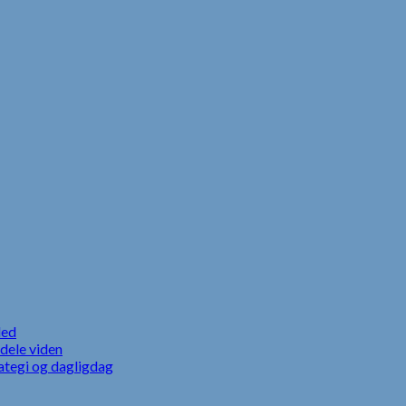
led
dele viden
ategi og dagligdag