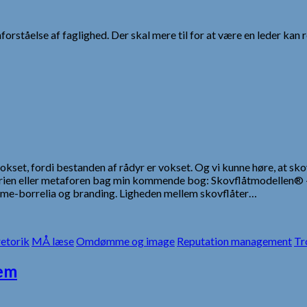
tåelse af faglighed. Der skal mere til for at være en leder kan rel
okset, fordi bestanden af rådyr er vokset. Og vi kunne høre, at skov
istorien eller metaforen bag min kommende bog: Skovflåtmodellen
mme-borrelia og branding. Ligheden mellem skovflåter…
etorik
MÅ læse
Omdømme og image
Reputation management
Tr
lem