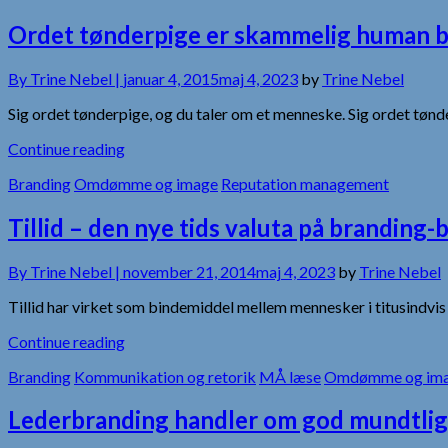
Ordet tønderpige er skammelig human 
By
Trine Nebel |
januar 4, 2015
maj 4, 2023
by
Trine Nebel
Sig ordet tønderpige, og du taler om et menneske. Sig ordet tønde
Continue reading
Branding
Omdømme og image
Reputation management
Tillid – den nye tids valuta på branding-
By
Trine Nebel |
november 21, 2014
maj 4, 2023
by
Trine Nebel
Tillid har virket som bindemiddel mellem mennesker i titusindvis
Continue reading
Branding
Kommunikation og retorik
MÅ læse
Omdømme og im
Lederbranding handler om god mundtli