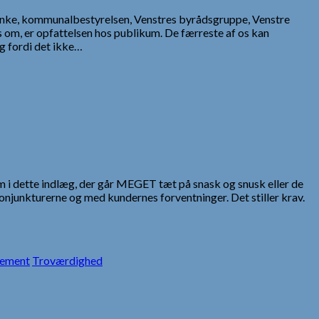
anke, kommunalbestyrelsen, Venstres byrådsgruppe, Venstre
pes om, er opfattelsen hos publikum. De færreste af os kan
g fordi det ikke…
om i dette indlæg, der går MEGET tæt på snask og snusk eller de
onjunkturerne og med kundernes forventninger. Det stiller krav.
gement
Troværdighed