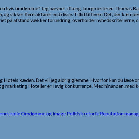
il. Men hvis omdømme? Jeg nævner i flæng: borgmesteren Thomas B
ia, og sikker flere aktører end disse. Tillid til hvem Det, der kæm
iet på afstand vækker forundring, overholder nyhedskriterierne, o
ling Hotels kæden. Det vil jeg aldrig glemme. Hvorfor kan du læse 
 og marketing Hoteller er i evig konkurrence. Med hinanden, med k
rnes rolle
Omdømme og image
Politisk retorik
Reputation mana