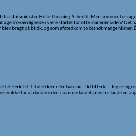
ab fra statsminister Helle Thorning-Schmidt. Men kommer forsøge
øge troværdigheden være startet for otte måneder siden? Det han
er blev bragt på bt.dk, og som afstedkom to blandt mange hilsner
id. Ferietid. Til alle tider eller bare nu: Tid til ferie… Jeg er 
ferierer ikke for at dandere den i sommerlandet, men for lande e