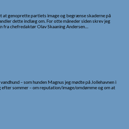
t at genoprette partiets image og begrænse skaderne på
dler dette indlæg om. For otte måneder siden skrev jeg
. Én fra chefredaktør Olav Skaaning Andersen…
ingen vandhund – som hunden Magnus jeg mødte på Jollehavnen i
n bog efter sommer – om reputation/image/omdømme og om at