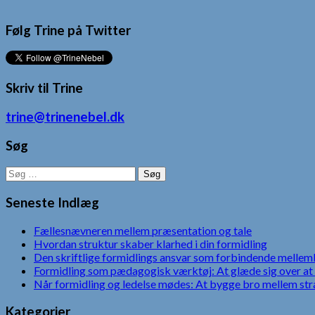
Følg Trine på Twitter
Skriv til Trine
trine@trinenebel.dk
Søg
Søg
efter:
Seneste Indlæg
Fællesnævneren mellem præsentation og tale
Hvordan struktur skaber klarhed i din formidling
Den skriftlige formidlings ansvar som forbindende mellem
Formidling som pædagogisk værktøj: At glæde sig over at 
Når formidling og ledelse mødes: At bygge bro mellem str
Kategorier