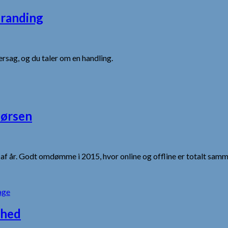
branding
rsag, og du taler om en handling.
børsen
 af år. Godt omdømme i 2015, hvor online og offline er totalt sam
age
ghed