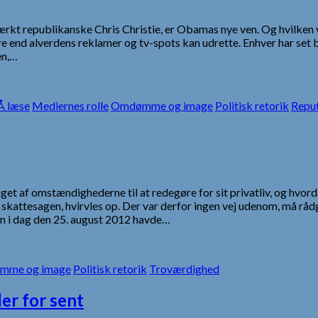
ærkt republikanske Chris Christie, er Obamas nye ven. Og hvilken v
end alverdens reklamer og tv-spots kan udrette. Enhver har set bi
en,…
 læse
Mediernes rolle
Omdømme og image
Politisk retorik
Repu
t af omstændighederne til at redegøre for sit privatliv, og hvord
kattesagen, hvirvles op. Der var derfor ingen vej udenom, må råd
en i dag den 25. august 2012 havde…
mme og image
Politisk retorik
Troværdighed
er for sent