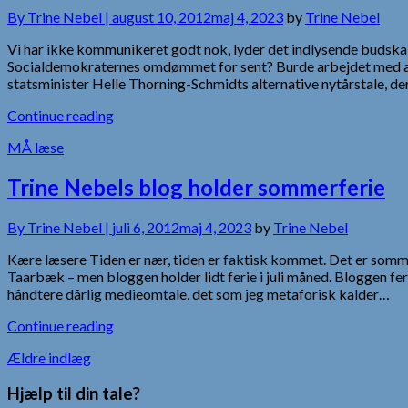
By
Trine Nebel |
august 10, 2012
maj 4, 2023
by
Trine Nebel
Vi har ikke kommunikeret godt nok, lyder det indlysende budsk
Socialdemokraternes omdømmet for sent? Burde arbejdet med at 
statsminister Helle Thorning-Schmidts alternative nytårstale, d
Continue reading
MÅ læse
Trine Nebels blog holder sommerferie
By
Trine Nebel |
juli 6, 2012
maj 4, 2023
by
Trine Nebel
Kære læsere Tiden er nær, tiden er faktisk kommet. Det er sommert
Taarbæk – men bloggen holder lidt ferie i juli måned. Bloggen 
håndtere dårlig medieomtale, det som jeg metaforisk kalder…
Continue reading
Navigation
Ældre indlæg
til
Hjælp til din tale?