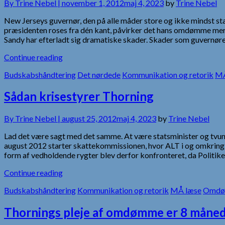
By
Trine Nebel |
november 1, 2012
maj 4, 2023
by
Trine Nebel
New Jerseys guvernør, den på alle måder store og ikke mindst st
præsidenten roses fra dén kant, påvirker det hans omdømme mere 
Sandy har efterladt sig dramatiske skader. Skader som guvernør
Continue reading
Budskabshåndtering
Det nørdede
Kommunikation og retorik
MÅ
Sådan krisestyrer Thorning
By
Trine Nebel |
august 25, 2012
maj 4, 2023
by
Trine Nebel
Lad det være sagt med det samme. At være statsminister og tvunge
august 2012 starter skattekommissionen, hvor ALT i og omkring s
form af vedholdende rygter blev derfor konfronteret, da Politik
Continue reading
Budskabshåndtering
Kommunikation og retorik
MÅ læse
Omdø
Thornings pleje af omdømme er 8 måned