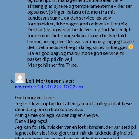
afhængig af øjnene og temperamenterne – der ser
og sanser, jo ingen katastrofe, men fra mit
kundesynspunkt, og den service jeg selv
foretrækker, ikke nogen god oplevelse. For mig.
Det har jeg prøvet at beskrive – og forhånbenligt
fornemmes lidt ironi, selvkritik og i bedste fald
humor, her og der. Der var var mening, og jeg havde
det i det mindste skægt, da jeg skrev indlægget
Ha’ en god dag, og må du møde god service, til
passet dig, på din vej!
Mange hilsner fra Trine.
Leif Mortensen
siger:
november 14, 2012 kl. 10:22 am
God morgen Trine
Jeg er blevet opfordret af en gammel kollega til at læse
dit indlæg om en hoteloplevelse.
Min gamle kollega kalder dig en snerpe.
Det vil jeg også.
Jeg kan forstå, hvis der var en lort i tønden, der var sæd på
lagnet eller slet ikke gjort rent, når du lukkede dig ind på
dit hotelværelse, men at skrive et indlæg om, at et