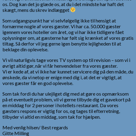
os. Dog kan det jo glæde os, at du i det mindste har haft det
skægt, mens du skrev indlægget
Som udgangspunkt har vi selvfølgelig ikke til hensigt at
fornærme nogle af vores gæster. Vi har ca. 50.000 gæster
igennem vores hoteller om året, og vi har ikke tidligere fået
oplysninger om, at gæsterne har følt sig krænket af vores gratis
tiltag. Så derfor vil jeg gerne igen benytte lejligheden til at
beklage din oplevelse.
Vi vil naturligvis tage vores TV system op til revision – som vi i
øvrigt altid gør, når vi får henvendelser fra vores gæster.
Vi er kede af, at vi ikke har kunnet servicere dig på den måde, du
ønskede, da vi netop er enige med dig i, at det er vigtigt, at
vores gæster får en god oplevelse.
Som tak fordi du har ulejliget dig med at gøre os opmærksom
på et eventuelt problem, vil vi gerne tilbyde dig et gavekort på
en middag for 2 personer i hotellets restaurant. Da vores
gæsters respons er vigtig for os, og tages til efterretning,
tilbyder vi altid en middag, som tak for hjælpen.
Med venlig hilsen/ Best regards
Gitte Milling