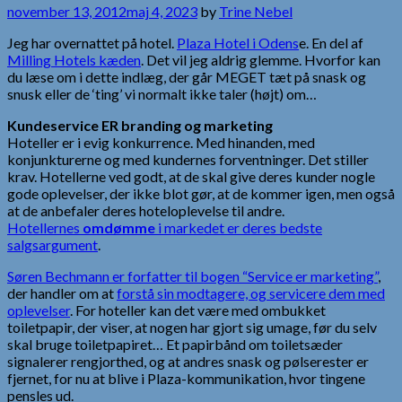
november 13, 2012
maj 4, 2023
by
Trine Nebel
Jeg har overnattet på hotel.
Plaza Hotel i Odens
e. En del af
Milling Hotels kæden
. Det vil jeg aldrig glemme. Hvorfor kan
du læse om i dette indlæg, der går MEGET tæt på snask og
snusk eller de ‘ting’ vi normalt ikke taler (højt) om…
Kundeservice ER branding og marketing
Hoteller er i evig konkurrence. Med hinanden, med
konjunkturerne og med kundernes forventninger. Det stiller
krav. Hotellerne ved godt, at de skal give deres kunder nogle
gode oplevelser, der ikke blot gør, at de kommer igen, men også
at de anbefaler deres hoteloplevelse til andre.
Hotellernes
omdømme
i markedet er deres bedste
salgsargument
.
Søren Bechmann er forfatter til bogen “Service er marketing”
,
der handler om at
forstå sin modtagere, og servicere dem med
oplevelser
. For hoteller kan det være med ombukket
toiletpapir, der viser, at nogen har gjort sig umage, før du selv
skal bruge toiletpapiret… Et papirbånd om toiletsæder
signalerer rengjorthed, og at andres snask og pølserester er
fjernet, for nu at blive i Plaza-kommunikation, hvor tingene
pensles ud.