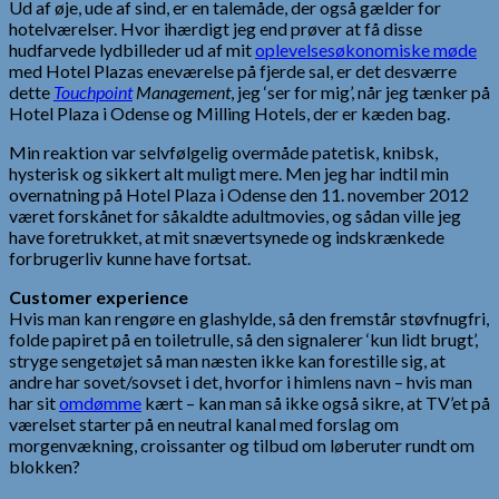
Ud af øje, ude af sind, er en talemåde, der også gælder for
hotelværelser. Hvor ihærdigt jeg end prøver at få disse
hudfarvede lydbilleder ud af mit
oplevelsesøkonomiske møde
med Hotel Plazas eneværelse på fjerde sal, er det desværre
dette
Touchpoint
Management
, jeg ‘ser for mig’, når jeg tænker på
Hotel Plaza i Odense og Milling Hotels, der er kæden bag.
Min reaktion var selvfølgelig overmåde patetisk, knibsk,
hysterisk og sikkert alt muligt mere. Men jeg har indtil min
overnatning på Hotel Plaza i Odense den 11. november 2012
været forskånet for såkaldte adultmovies, og sådan ville jeg
have foretrukket, at mit snævertsynede og indskrænkede
forbrugerliv kunne have fortsat.
Customer experience
Hvis man kan rengøre en glashylde, så den fremstår støvfnugfri,
folde papiret på en toiletrulle, så den signalerer ‘kun lidt brugt’,
stryge sengetøjet så man næsten ikke kan forestille sig, at
andre har sovet/sovset i det, hvorfor i himlens navn – hvis man
har sit
omdømme
kært – kan man så ikke også sikre, at TV’et på
værelset starter på en neutral kanal med forslag om
morgenvækning, croissanter og tilbud om løberuter rundt om
blokken?