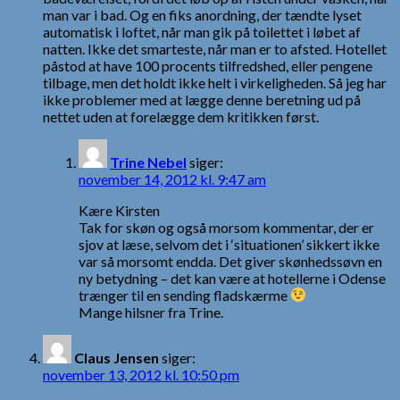
man var i bad. Og en fiks anordning, der tændte lyset
automatisk i loftet, når man gik på toilettet i løbet af
natten. Ikke det smarteste, når man er to afsted. Hotellet
påstod at have 100 procents tilfredshed, eller pengene
tilbage, men det holdt ikke helt i virkeligheden. Så jeg har
ikke problemer med at lægge denne beretning ud på
nettet uden at forelægge dem kritikken først.
Trine Nebel
siger:
november 14, 2012 kl. 9:47 am
Kære Kirsten
Tak for skøn og også morsom kommentar, der er
sjov at læse, selvom det i ‘situationen’ sikkert ikke
var så morsomt endda. Det giver skønhedssøvn en
ny betydning – det kan være at hotellerne i Odense
trænger til en sending fladskærme
Mange hilsner fra Trine.
Claus Jensen
siger:
november 13, 2012 kl. 10:50 pm