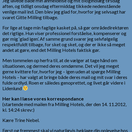
Jeg lavede både min anmeldelse og mit blogindlæg tirsdag
aften, og tidligt onsdag eftermiddag tikkede nedenstående
venlige mail ind. Den blev jeg glad for, hvorfor jeg selvsagt har
svaret Gitte Milling tilbage.
For lige at tage min faglige kasket på, så gør områdedirektøren
det rigtige. Hun viser professionel forståelse, kompenserer og
gør mig ‘glad igen’. Af samme grund svarer jeg selvfølgelig
respektfuldt tilbage, for sket og sket, og der er ikke så meget
andet at gøre, end det Milling Hotels faktisk gør.
Men tommelen op herfra til, at de vælger at tage hånd om
situationen, og dermed deres omdømme. Det vil jeg meget
gerne kvittere for, hvorfor jeg – igen uden at spørge Milling
Hotels – har valgt at bringe både deres mail og mit svar i deres
fulde ordlyd. Roen er således genoprettet, og livet går videre i
Lidenlund
Her kan I læse vores korrespondance
(startende med mailen fra Milling Hotels, der den 14. 11.2012,
kl. 14:24 skrev:)
Kære Trine Nebel.
Først og fremmest skal vi naturligvis beklage din oplevelse hos