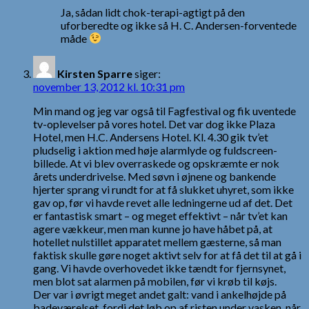
Ja, sådan lidt chok-terapi-agtigt på den
uforberedte og ikke så H. C. Andersen-forventede
måde
Kirsten Sparre
siger:
november 13, 2012 kl. 10:31 pm
Min mand og jeg var også til Fagfestival og fik uventede
tv-oplevelser på vores hotel. Det var dog ikke Plaza
Hotel, men H.C. Andersens Hotel. Kl. 4.30 gik tv’et
pludselig i aktion med høje alarmlyde og fuldscreen-
billede. At vi blev overraskede og opskræmte er nok
årets underdrivelse. Med søvn i øjnene og bankende
hjerter sprang vi rundt for at få slukket uhyret, som ikke
gav op, før vi havde revet alle ledningerne ud af det. Det
er fantastisk smart – og meget effektivt – når tv’et kan
agere vækkeur, men man kunne jo have håbet på, at
hotellet nulstillet apparatet mellem gæsterne, så man
faktisk skulle gøre noget aktivt selv for at få det til at gå i
gang. Vi havde overhovedet ikke tændt for fjernsynet,
men blot sat alarmen på mobilen, før vi krøb til køjs.
Der var i øvrigt meget andet galt: vand i ankelhøjde på
badeværelset, fordi det løb op af risten under vasken, når