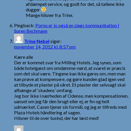
afdæmpet service, og godt for det, så tallene ikke
dugger
Mange hilsner fra Trine.
Pingback:
Porno er jo også en slags kommunikation |
Soren Bechmann
Trine Nebel
siger:
november 14, 2012 kl. 8:57 pm
Kære alle
Der er kommet svar fra Milling Hotels. Jeg synes, som
både hotelgæst om omdømme-nørd, at svaret er præcis
som det skal være. Tingene kan ikke gøres om, men man
kan prøve at kompensere, og gøre kunden glad igen ved
at tilbyde et plaster på såret. Et plaster der selvsagt skal
afhænge af ‘skadens’ omfang.
Jeg bor ikke i nærheden af Odense, men kompensationen,
uanset om jeg får den brugt eller ej, er fin og helt
udmærket. Casen tjener sin formål, og jeg er tilfreds med
Plaza Hotels håndtering af sagen.
Hilsner til de over tusind, der har læst med!