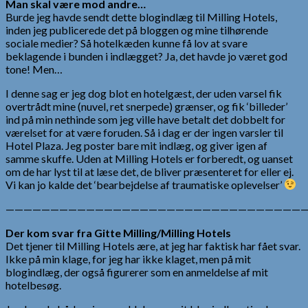
Man skal være mod andre…
Burde jeg havde sendt dette blogindlæg til Milling Hotels,
inden jeg publicerede det på bloggen og mine tilhørende
sociale medier? Så hotelkæden kunne få lov at svare
beklagende i bunden i indlægget? Ja, det havde jo været god
tone! Men…
I denne sag er jeg dog blot en hotelgæst, der uden varsel fik
overtrådt mine (nuvel, ret snerpede) grænser, og fik ‘billeder’
ind på min nethinde som jeg ville have betalt det dobbelt for
værelset for at være foruden. Så i dag er der ingen varsler til
Hotel Plaza. Jeg poster bare mit indlæg, og giver igen af
samme skuffe. Uden at Milling Hotels er forberedt, og uanset
om de har lyst til at læse det, de bliver præsenteret for eller ej.
Vi kan jo kalde det ‘bearbejdelse af traumatiske oplevelser’
—————————————————————————————————
Der kom svar fra Gitte Milling/Milling Hotels
Det tjener til Milling Hotels ære, at jeg har faktisk har fået svar.
Ikke på min klage, for jeg har ikke klaget, men på mit
blogindlæg, der også figurerer som en anmeldelse af mit
hotelbesøg.