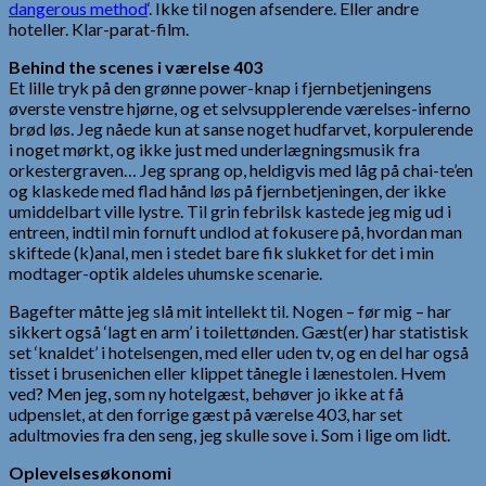
dangerous method
‘. Ikke til nogen afsendere. Eller andre
hoteller. Klar-parat-film.
Behind the scenes i værelse 403
Et lille tryk på den grønne power-knap i fjernbetjeningens
øverste venstre hjørne, og et selvsupplerende værelses-inferno
brød løs. Jeg nåede kun at sanse noget hudfarvet, korpulerende
i noget mørkt, og ikke just med underlægningsmusik fra
orkestergraven… Jeg sprang op, heldigvis med låg på chai-te’en
og klaskede med flad hånd løs på fjernbetjeningen, der ikke
umiddelbart ville lystre. Til grin febrilsk kastede jeg mig ud i
entreen, indtil min fornuft undlod at fokusere på, hvordan man
skiftede (k)anal, men i stedet bare fik slukket for det i min
modtager-optik aldeles uhumske scenarie.
Bagefter måtte jeg slå mit intellekt til. Nogen – før mig – har
sikkert også ‘lagt en arm’ i toilettønden. Gæst(er) har statistisk
set ‘knaldet’ i hotelsengen, med eller uden tv, og en del har også
tisset i brusenichen eller klippet tånegle i lænestolen. Hvem
ved? Men jeg, som ny hotelgæst, behøver jo ikke at få
udpenslet, at den forrige gæst på værelse 403, har set
adultmovies fra den seng, jeg skulle sove i. Som i lige om lidt.
Oplevelsesøkonomi