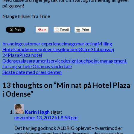
på gensyn!
Mange hilsner fra Trine
branding
customer experience
image
marketing
Milling
Hotels
omdømme
oplevelsesøkonomi
Østre Stationsvej
24
Plaza
Plaza hotel
Odense
salgsargument
servicedesign
touchpoint management
Indlægsnavigation
Læs og se hele Obamas vindertale
Sidste date med præsidenten
13 thoughts on “Min nat på Hotel Plaza
i Odense”
Karin Høgh
siger:
november 13, 2012 kl. 8:58 pm
Det har jeg godt nok ALDRIG oplevet – tværtimod er
naturfilmene gemt bag betalingsmur – det overrasker