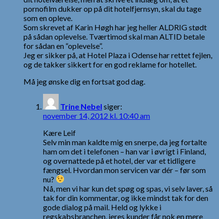
pornofilm dukker op på dit hotelfjernsyn, skal du tage
som en opleve.
Som skrevet af Karin Høgh har jeg heller ALDRIG stødt
på sådan oplevelse. Tværtimod skal man ALTID betale
for sådan en “oplevelse”.
Jeg er sikker på, at Hotel Plaza i Odense har rettet fejlen,
og de takker sikkert for en god reklame for hotellet.
Må jeg ønske dig en fortsat god dag.
Trine Nebel
siger:
november 14, 2012 kl. 10:40 am
Kære Leif
Selv min man kaldte mig en snerpe, da jeg fortalte
ham om det i telefonen – han var i øvrigt i Finland,
og overnattede på et hotel, der var et tidligere
fængsel. Hvordan mon servicen var dér – før som
nu?
Nå, men vi har kun det spøg og spas, vi selv laver, så
tak for din kommentar, og ikke mindst tak for den
gode dialog på mail. Held og lykke i
regskabsbranchen, jeres kunder får nok en mere