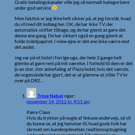
Gratis betalingskanaler ville jeg så normalt kategorisere
under god service
Men faktisk er jeg ikke helt sikker på, at jeg forstår, hvad
du vil med dit indlæg her. OK, de har ikke TV, der
automatisk skifter tilbage, og de har glemt at gøre det
denne ene gang. De har sikkert også en gang glemt at
folde toiletpapiret. I mine øjne er det ene ikke værre end
det andet.
Jeg var på et hotel i forrige uge, der hele 2 gange helt
glemte at gøre rent på mit værelse. I forhold til dem er det
jo en stor, stor anbefaling af Plaza hotel, hvis det værste,
de nogensinde har gjort, det er at glemme at stille TV’et
over på DR2…
Trine Nebel
siger:
november 14, 2012 kl. 9:51 am
Kære Claus
Hvis du trykker på nogle af linksne undervejs, så vil
du kunne se, at jeg henviser til, hvad gode folk har
skrevet om kundeoplevelser, realtionsopbygning
og touchpoint management. Situationen var –