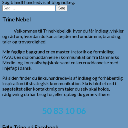
Søg blandt hundredvis af blogindlæg.
Søg
efter:
Trine Nebel
Velkommen til TrineNebel.dk, hvor du får indlæg, vinkler
og råd om, hvordan du kan arbejde med omdømme, branding,
taler og troværdighed.
Min faglige baggrund er en master i retorik og formidling
(AAU), en diplomuddannelse i kommunikation fra Danmarks
Medie- og Journalisthøjskole samt en læreruddannelse med
linjefag i dansk.
På siden finder du links, hundredevis af indlæg og forhåbentlig
inspiration til strategisk kommunikation. Skriv blot et ord i
søgefeltet eller kontakt mig om taler du selv skal holde,
rådgivning du har brug for, eller oplæg du gerne vil høre.
50 83 10 06
Følg Trine på Facebook