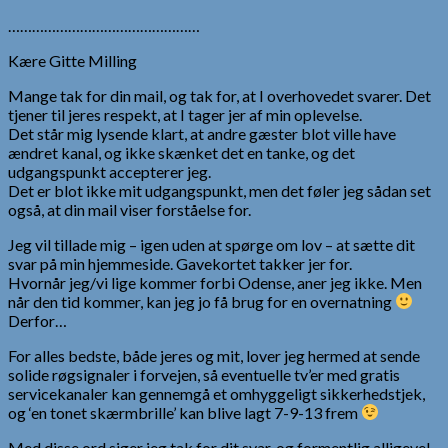
…………………………………………
Kære Gitte Milling
Mange tak for din mail, og tak for, at I overhovedet svarer. Det
tjener til jeres respekt, at I tager jer af min oplevelse.
Det står mig lysende klart, at andre gæster blot ville have
ændret kanal, og ikke skænket det en tanke, og det
udgangspunkt accepterer jeg.
Det er blot ikke mit udgangspunkt, men det føler jeg sådan set
også, at din mail viser forståelse for.
Jeg vil tillade mig – igen uden at spørge om lov – at sætte dit
svar på min hjemmeside. Gavekortet takker jer for.
Hvornår jeg/vi lige kommer forbi Odense, aner jeg ikke. Men
når den tid kommer, kan jeg jo få brug for en overnatning
Derfor…
For alles bedste, både jeres og mit, lover jeg hermed at sende
solide røgsignaler i forvejen, så eventuelle tv’er med gratis
servicekanaler kan gennemgå et omhyggeligt sikkerhedstjek,
og ‘en tonet skærmbrille’ kan blive lagt 7-9-13 frem
Med disse ord siger jeg tak for dit svar, og formentlig alligevel