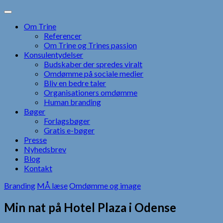
Skip
to
Om Trine
content
Referencer
Om Trine og Trines passion
Konsulentydelser
Budskaber der spredes viralt
Omdømme på sociale medier
Bliv en bedre taler
Organisationers omdømme
Human branding
Bøger
Forlagsbøger
Gratis e-bøger
Presse
Nyhedsbrev
Blog
Kontakt
Branding
MÅ læse
Omdømme og image
Min nat på Hotel Plaza i Odense