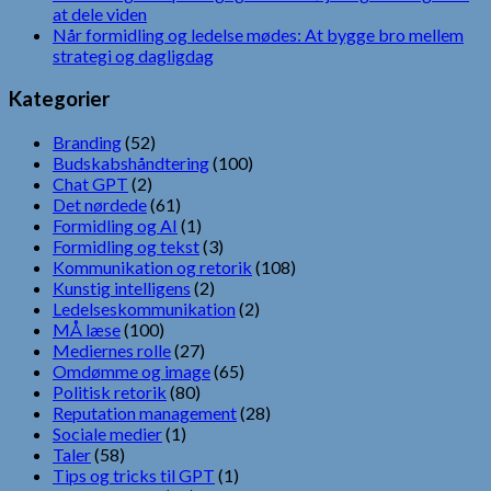
at dele viden
Når formidling og ledelse mødes: At bygge bro mellem
strategi og dagligdag
Kategorier
Branding
(52)
Budskabshåndtering
(100)
Chat GPT
(2)
Det nørdede
(61)
Formidling og AI
(1)
Formidling og tekst
(3)
Kommunikation og retorik
(108)
Kunstig intelligens
(2)
Ledelseskommunikation
(2)
MÅ læse
(100)
Mediernes rolle
(27)
Omdømme og image
(65)
Politisk retorik
(80)
Reputation management
(28)
Sociale medier
(1)
Taler
(58)
Tips og tricks til GPT
(1)