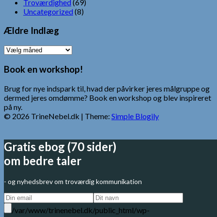
Troværdighed
(69)
Uncategorized
(8)
Ældre Indlæg
Ældre
Indlæg
Book en workshop!
Brug for nye indspark til, hvad der påvirker jeres målgruppe og
dermed jeres omdømme? Book en workshop og blev inspireret
på ny.
© 2026 TrineNebel.dk
| Theme:
Simple Blogily
Gratis ebog (70 sider)
om bedre taler
- og nyhedsbrev om troværdig kommunikation
/var/www/trinenebel.dk/public_html/wp-