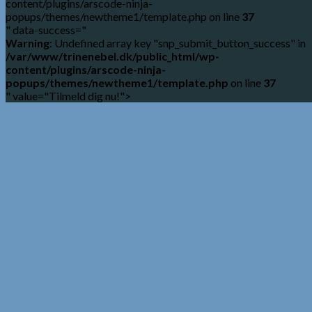
content/plugins/arscode-ninja-
popups/themes/newtheme1/template.php on line
37
" data-success="
Warning
: Undefined array key "snp_submit_button_success" in
/var/www/trinenebel.dk/public_html/wp-
content/plugins/arscode-ninja-
popups/themes/newtheme1/template.php
on line
37
" value="Tilmeld dig nu!">