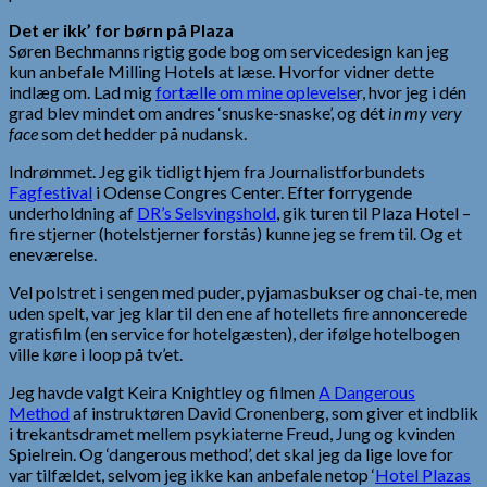
Det er ikk’ for børn på Plaza
Søren Bechmanns rigtig gode bog om servicedesign kan jeg
kun anbefale Milling Hotels at læse. Hvorfor vidner dette
indlæg om. Lad mig
fortælle om mine oplevelse
r, hvor jeg i dén
grad blev mindet om andres ‘snuske-snaske’, og dét
in my very
face
som det hedder på nudansk.
Indrømmet. Jeg gik tidligt hjem fra Journalistforbundets
Fagfestival
i Odense Congres Center. Efter forrygende
underholdning af
DR’s Selsvingshold
, gik turen til Plaza Hotel –
fire stjerner (hotelstjerner forstås) kunne jeg se frem til. Og et
eneværelse.
Vel polstret i sengen med puder, pyjamasbukser og chai-te, men
uden spelt, var jeg klar til den ene af hotellets fire annoncerede
gratisfilm (en service for hotelgæsten), der ifølge hotelbogen
ville køre i loop på tv’et.
Jeg havde valgt Keira Knightley og filmen
A Dangerous
Method
af instruktøren David Cronenberg, som giver et indblik
i trekantsdramet mellem psykiaterne Freud, Jung og kvinden
Spielrein. Og ‘dangerous method’, det skal jeg da lige love for
var tilfældet, selvom jeg ikke kan anbefale netop ‘
Hotel Plazas