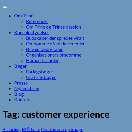
Skip
to
Om Trine
content
Referencer
Om Trine og Trines passion
Konsulentydelser
Budskaber der spredes viralt
Omdømme på sociale medier
Bliv en bedre taler
Organisationers omdømme
Human branding
Bøger
Forlagsbøger
Gratis e-bøger
Presse
Nyhedsbrev
Blog
Kontakt
Tag:
customer experience
Branding
MÅ læse
Omdømme og image