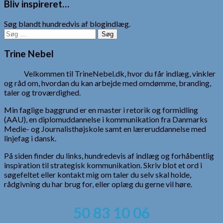
Bliv inspireret…
Søg blandt hundredvis af blogindlæg.
Søg
efter:
Trine Nebel
Velkommen til TrineNebel.dk, hvor du får indlæg, vinkler
og råd om, hvordan du kan arbejde med omdømme, branding,
taler og troværdighed.
Min faglige baggrund er en master i retorik og formidling
(AAU), en diplomuddannelse i kommunikation fra Danmarks
Medie- og Journalisthøjskole samt en læreruddannelse med
linjefag i dansk.
På siden finder du links, hundredevis af indlæg og forhåbentlig
inspiration til strategisk kommunikation. Skriv blot et ord i
søgefeltet eller kontakt mig om taler du selv skal holde,
rådgivning du har brug for, eller oplæg du gerne vil høre.
50 83 10 06