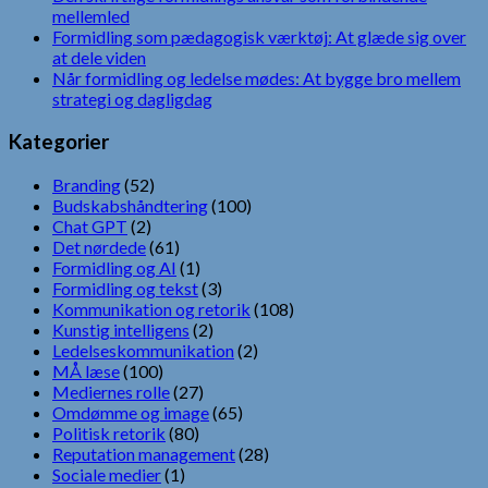
mellemled
Formidling som pædagogisk værktøj: At glæde sig over
at dele viden
Når formidling og ledelse mødes: At bygge bro mellem
strategi og dagligdag
Kategorier
Branding
(52)
Budskabshåndtering
(100)
Chat GPT
(2)
Det nørdede
(61)
Formidling og AI
(1)
Formidling og tekst
(3)
Kommunikation og retorik
(108)
Kunstig intelligens
(2)
Ledelseskommunikation
(2)
MÅ læse
(100)
Mediernes rolle
(27)
Omdømme og image
(65)
Politisk retorik
(80)
Reputation management
(28)
Sociale medier
(1)