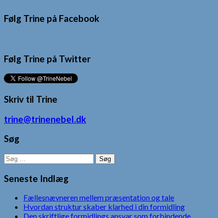
Følg Trine på Facebook
Følg Trine på Twitter
Skriv til Trine
trine@trinenebel.dk
Søg
Søg
efter:
Seneste Indlæg
Fællesnævneren mellem præsentation og tale
Hvordan struktur skaber klarhed i din formidling
Den skriftlige formidlings ansvar som forbindende