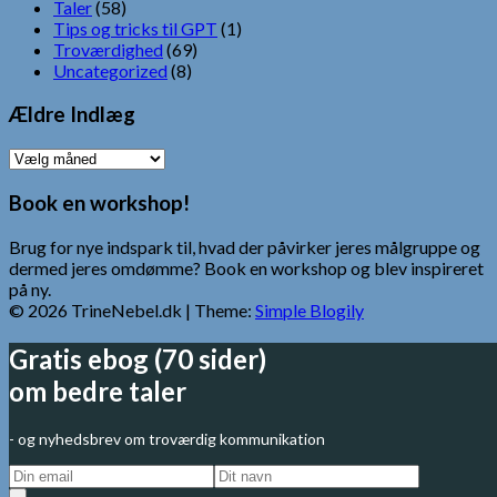
Taler
(58)
Tips og tricks til GPT
(1)
Troværdighed
(69)
Uncategorized
(8)
Ældre Indlæg
Ældre
Indlæg
Book en workshop!
Brug for nye indspark til, hvad der påvirker jeres målgruppe og
dermed jeres omdømme? Book en workshop og blev inspireret
på ny.
© 2026 TrineNebel.dk
| Theme:
Simple Blogily
Gratis ebog (70 sider)
om bedre taler
- og nyhedsbrev om troværdig kommunikation