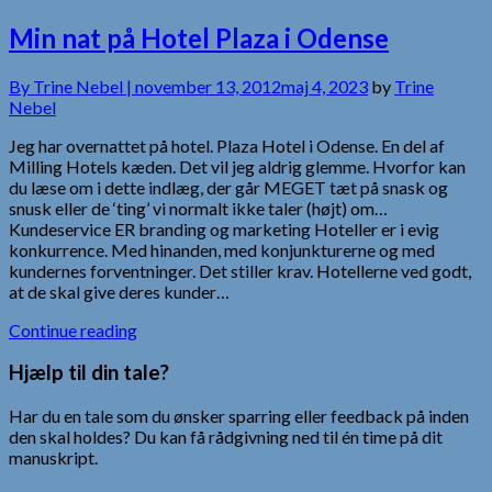
Min nat på Hotel Plaza i Odense
By
Trine Nebel |
november 13, 2012
maj 4, 2023
by
Trine
Nebel
Jeg har overnattet på hotel. Plaza Hotel i Odense. En del af
Milling Hotels kæden. Det vil jeg aldrig glemme. Hvorfor kan
du læse om i dette indlæg, der går MEGET tæt på snask og
snusk eller de ‘ting’ vi normalt ikke taler (højt) om…
Kundeservice ER branding og marketing Hoteller er i evig
konkurrence. Med hinanden, med konjunkturerne og med
kundernes forventninger. Det stiller krav. Hotellerne ved godt,
at de skal give deres kunder…
Continue reading
Hjælp til din tale?
Har du en tale som du ønsker sparring eller feedback på inden
den skal holdes? Du kan få rådgivning ned til én time på dit
manuskript.