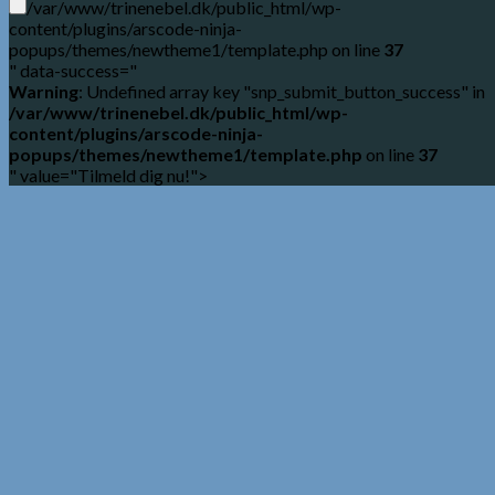
/var/www/trinenebel.dk/public_html/wp-
content/plugins/arscode-ninja-
popups/themes/newtheme1/template.php on line
37
" data-success="
Warning
: Undefined array key "snp_submit_button_success" in
/var/www/trinenebel.dk/public_html/wp-
content/plugins/arscode-ninja-
popups/themes/newtheme1/template.php
on line
37
" value="Tilmeld dig nu!">