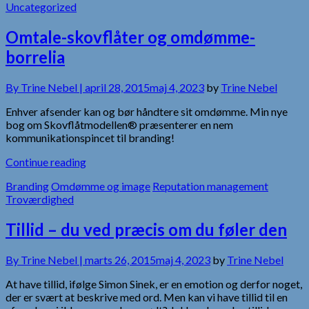
Uncategorized
Omtale-skovflåter og omdømme-
borrelia
By
Trine Nebel |
april 28, 2015
maj 4, 2023
by
Trine Nebel
Enhver afsender kan og bør håndtere sit omdømme. Min nye
bog om Skovflåtmodellen® præsenterer en nem
kommunikationspincet til branding!
Continue reading
Branding
Omdømme og image
Reputation management
Troværdighed
Tillid – du ved præcis om du føler den
By
Trine Nebel |
marts 26, 2015
maj 4, 2023
by
Trine Nebel
At have tillid, ifølge Simon Sinek, er en emotion og derfor noget,
der er svært at beskrive med ord. Men kan vi have tillid til en