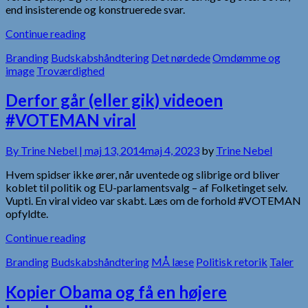
end insisterende og konstruerede svar.
Continue reading
Branding
Budskabshåndtering
Det nørdede
Omdømme og
image
Troværdighed
Derfor går (eller gik) videoen
#VOTEMAN viral
By
Trine Nebel |
maj 13, 2014
maj 4, 2023
by
Trine Nebel
Hvem spidser ikke ører, når uventede og slibrige ord bliver
koblet til politik og EU-parlamentsvalg – af Folketinget selv.
Vupti. En viral video var skabt. Læs om de forhold #VOTEMAN
opfyldte.
Continue reading
Branding
Budskabshåndtering
MÅ læse
Politisk retorik
Taler
Kopier Obama og få en højere