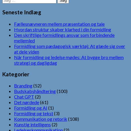
efter:
Seneste Indlæg
Fællesnævneren mellem præsentation og tale
Hvordan struktur skaber klarhed i din formidling
Den skriftlige formidlings ansvar som forbindende
mellemled
Formidling som pædagogisk værktøj: At glæde sig over
at dele viden
Når formidling og ledelse mødes: At bygge bro mellem
strategi og dagligdag
Kategorier
Branding
(52)
Budskabshåndtering
(100)
Chat GPT
(2)
Det nørdede
(61)
Formidling og AI
(1)
Formidling og tekst
(3)
Kommunikation og retorik
(108)
Kunstig intelligens
(2)
Ledelseskommunikation
(2)