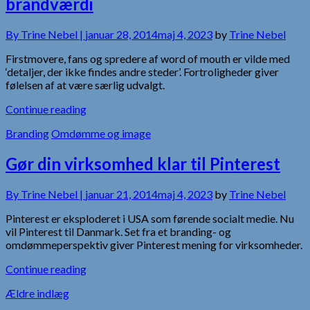
brandværdi
By
Trine Nebel |
januar 28, 2014
maj 4, 2023
by
Trine Nebel
Firstmovere, fans og spredere af word of mouth er vilde med
‘detaljer, der ikke findes andre steder’. Fortroligheder giver
følelsen af at være særlig udvalgt.
Continue reading
Branding
Omdømme og image
Gør din virksomhed klar til Pinterest
By
Trine Nebel |
januar 21, 2014
maj 4, 2023
by
Trine Nebel
Pinterest er eksploderet i USA som førende socialt medie. Nu
vil Pinterest til Danmark. Set fra et branding- og
omdømmeperspektiv giver Pinterest mening for virksomheder.
Continue reading
Navigation
Ældre indlæg