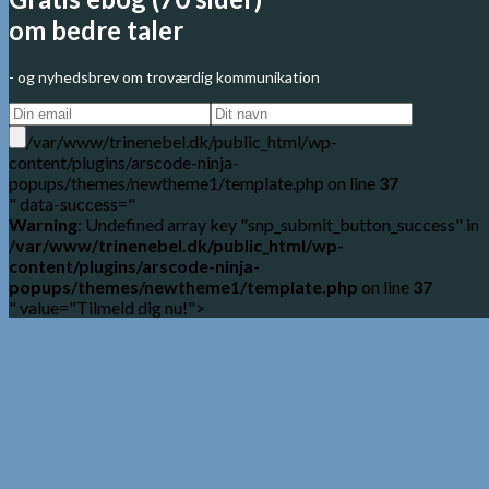
om bedre taler
- og nyhedsbrev om troværdig kommunikation
/var/www/trinenebel.dk/public_html/wp-
content/plugins/arscode-ninja-
popups/themes/newtheme1/template.php on line
37
" data-success="
Warning
: Undefined array key "snp_submit_button_success" in
/var/www/trinenebel.dk/public_html/wp-
content/plugins/arscode-ninja-
popups/themes/newtheme1/template.php
on line
37
" value="Tilmeld dig nu!">