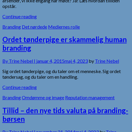
afsender, vi ikke engang har mødt? Ja! Læs hvordan tilliden
opstår.
Continue reading
Branding
Det nørdede
Mediernes rolle
Ordet tønderpige er skammelig human
branding
By
Trine Nebel |
januar 4, 2015
maj 4, 2023
by
Trine Nebel
Sig ordet tønderpige, og du taler om et menneske. Sig ordet
tøndersag, og du taler om en handling.
Continue reading
Branding
Omdømme og image
Reputation management
Tillid – den nye tids valuta på branding-
børsen
By
Trine Nebel |
november 21, 2014
maj 4, 2023
by
Trine