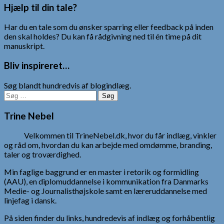
til
Hjælp til din tale?
indlæg
Har du en tale som du ønsker sparring eller feedback på inden
den skal holdes? Du kan få rådgivning ned til én time på dit
manuskript.
Bliv inspireret…
Søg blandt hundredvis af blogindlæg.
Søg
efter:
Trine Nebel
Velkommen til TrineNebel.dk, hvor du får indlæg, vinkler
og råd om, hvordan du kan arbejde med omdømme, branding,
taler og troværdighed.
Min faglige baggrund er en master i retorik og formidling
(AAU), en diplomuddannelse i kommunikation fra Danmarks
Medie- og Journalisthøjskole samt en læreruddannelse med
linjefag i dansk.
På siden finder du links, hundredevis af indlæg og forhåbentlig