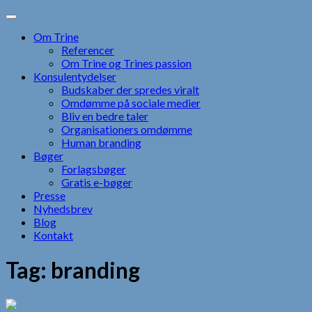
Skip
to
Om Trine
content
Referencer
Om Trine og Trines passion
Konsulentydelser
Budskaber der spredes viralt
Omdømme på sociale medier
Bliv en bedre taler
Organisationers omdømme
Human branding
Bøger
Forlagsbøger
Gratis e-bøger
Presse
Nyhedsbrev
Blog
Kontakt
Tag:
branding