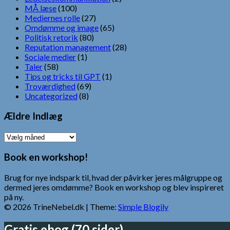
MÅ læse
(100)
Mediernes rolle
(27)
Omdømme og image
(65)
Politisk retorik
(80)
Reputation management
(28)
Sociale medier
(1)
Taler
(58)
Tips og tricks til GPT
(1)
Troværdighed
(69)
Uncategorized
(8)
Ældre Indlæg
Ældre
Indlæg
Book en workshop!
Brug for nye indspark til, hvad der påvirker jeres målgruppe og
dermed jeres omdømme? Book en workshop og blev inspireret
på ny.
© 2026 TrineNebel.dk
| Theme:
Simple Blogily
Gratis ebog (70 sider)