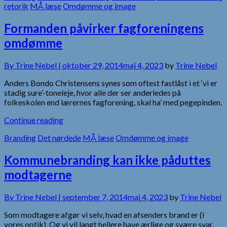
retorik
MÅ læse
Omdømme og image
Formanden påvirker fagforeningens
omdømme
By
Trine Nebel |
oktober 29, 2014
maj 4, 2023
by
Trine Nebel
Anders Bondo Christensens synes som oftest fastlåst i et ‘vi er
stadig sure’-toneleje, hvor alle der ser anderledes på
folkeskolen end lærernes fagforening, skal ha’ med pegepinden.
Continue reading
Branding
Det nørdede
MÅ læse
Omdømme og image
Kommunebranding kan ikke påduttes
modtagerne
By
Trine Nebel |
september 7, 2014
maj 4, 2023
by
Trine Nebel
Som modtagere afgør vi selv, hvad en afsenders brand er (i
vores optik). Og vi vil langt hellere have ærlige og svære svar,