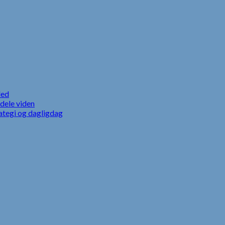
led
dele viden
ategi og dagligdag