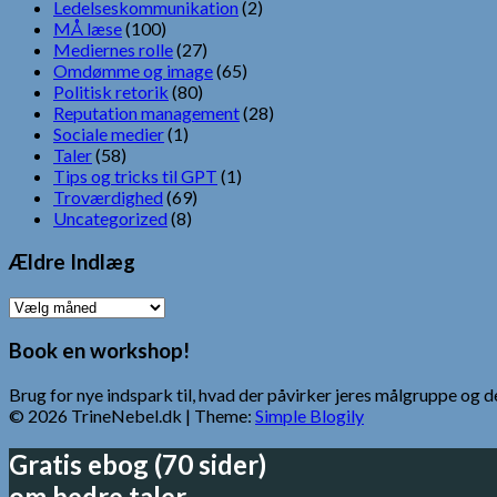
Ledelseskommunikation
(2)
MÅ læse
(100)
Mediernes rolle
(27)
Omdømme og image
(65)
Politisk retorik
(80)
Reputation management
(28)
Sociale medier
(1)
Taler
(58)
Tips og tricks til GPT
(1)
Troværdighed
(69)
Uncategorized
(8)
Ældre Indlæg
Ældre
Indlæg
Book en workshop!
Brug for nye indspark til, hvad der påvirker jeres målgruppe o
© 2026 TrineNebel.dk
| Theme:
Simple Blogily
Gratis ebog (70 sider)
om bedre taler