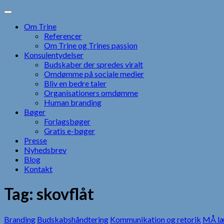
Skip
to
Om Trine
content
Referencer
Om Trine og Trines passion
Konsulentydelser
Budskaber der spredes viralt
Omdømme på sociale medier
Bliv en bedre taler
Organisationers omdømme
Human branding
Bøger
Forlagsbøger
Gratis e-bøger
Presse
Nyhedsbrev
Blog
Kontakt
Tag:
skovflåt
Branding
Budskabshåndtering
Kommunikation og retorik
MÅ l