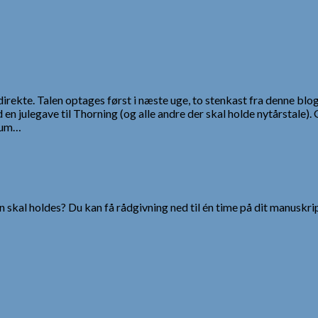
direkte. Talen optages først i næste uge, to stenkast fra denne 
en julegave til Thorning (og alle andre der skal holde nytårstale).
ikum…
 skal holdes? Du kan få rådgivning ned til én time på dit manuskrip