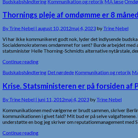
Budskabshåndtering
Kommunikation og retorik
MÅ læse
Omdø
Thornings pleje af omdømme er 8 måned
By
Trine Nebel |
august 10, 2012
maj 4, 2023
by
Trine Nebel
Vi har ikke kommunikeret godt nok, lyder det indlysende budsk
Socialdemokraternes omdømmet for sent? Burde arbejdet med at 
statsminister Helle Thorning-Schmidts alternative nytårstale, d
Continue reading
Budskabshåndtering
Det nørdede
Kommunikation og retorik
MÅ
Krise. Statsministeren er på forsiden af P
By
Trine Nebel |
juni 11, 2012
maj 4, 2023
by
Trine Nebel
Kommunikationen med vælgerne er brudt sammen, skriver Berlings
kommunikationen i givet fald? Mit bud er på selve valgaftenene
understøtte en bog jeg skriver om reputationmanagement med
Continue reading