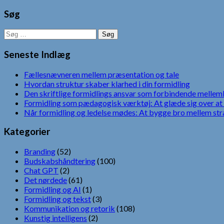
Søg
Søg
efter:
Seneste Indlæg
Fællesnævneren mellem præsentation og tale
Hvordan struktur skaber klarhed i din formidling
Den skriftlige formidlings ansvar som forbindende mellem
Formidling som pædagogisk værktøj: At glæde sig over at 
Når formidling og ledelse mødes: At bygge bro mellem str
Kategorier
Branding
(52)
Budskabshåndtering
(100)
Chat GPT
(2)
Det nørdede
(61)
Formidling og AI
(1)
Formidling og tekst
(3)
Kommunikation og retorik
(108)
Kunstig intelligens
(2)