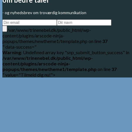
- og nyhedsbrev om troværdig kommunikation
/var/www/trinenebel.dk/public_html/wp-
content/plugins/arscode-ninja-
popups/themes/newtheme1/template.php on line
37
" data-success="
Warning
: Undefined array key "snp_submit_button_success" in
/var/www/trinenebel.dk/public_html/wp-
content/plugins/arscode-ninja-
popups/themes/newtheme1/template.php
on line
37
" value="Tilmeld dig nu!">