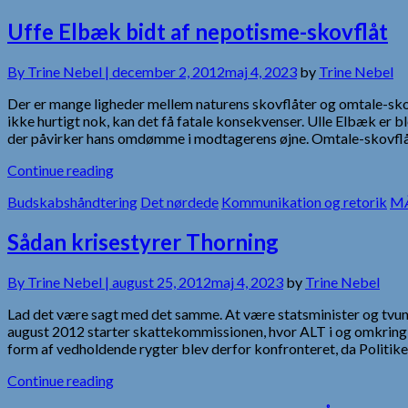
Uffe Elbæk bidt af nepotisme-skovflåt
By
Trine Nebel |
december 2, 2012
maj 4, 2023
by
Trine Nebel
Der er mange ligheder mellem naturens skovflåter og omtale-skovfl
ikke hurtigt nok, kan det få fatale konsekvenser. Ulle Elbæk er bl
der påvirker hans omdømme i modtagerens øjne. Omtale-skovflåt
Continue reading
Budskabshåndtering
Det nørdede
Kommunikation og retorik
MÅ
Sådan krisestyrer Thorning
By
Trine Nebel |
august 25, 2012
maj 4, 2023
by
Trine Nebel
Lad det være sagt med det samme. At være statsminister og tvunge
august 2012 starter skattekommissionen, hvor ALT i og omkring s
form af vedholdende rygter blev derfor konfronteret, da Politik
Continue reading