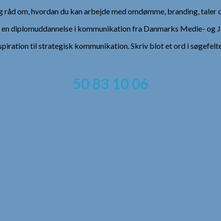
 og råd om, hvordan du kan arbejde med omdømme, branding, taler 
), en diplomuddannelse i kommunikation fra Danmarks Medie- og Jo
spiration til strategisk kommunikation. Skriv blot et ord i søgefelt
50 83 10 06