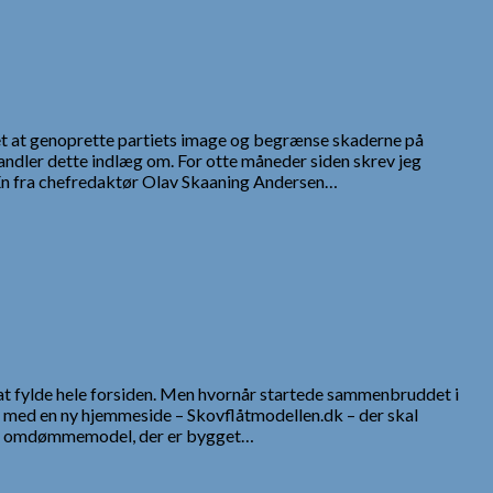
t at genoprette partiets image og begrænse skaderne på
dler dette indlæg om. For otte måneder siden skrev jeg
. Én fra chefredaktør Olav Skaaning Andersen…
at fylde hele forsiden. Men hvornår startede sammenbruddet i
r med en ny hjemmeside – Skovflåtmodellen.dk – der skal
og omdømmemodel, der er bygget…