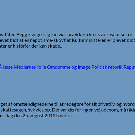
åter. Begge sniger sig ind via sprækker, de er sværest at se for dén
evet bidt af en nepotisme-skovflåt Kulturministeren er blevet bidt 
er er historier der kan skade…
 læse
Mediernes rolle
Omdømme og image
Politisk retorik
Repu
t af omstændighederne til at redegøre for sit privatliv, og hvord
kattesagen, hvirvles op. Der var derfor ingen vej udenom, må råd
en i dag den 25. august 2012 havde…