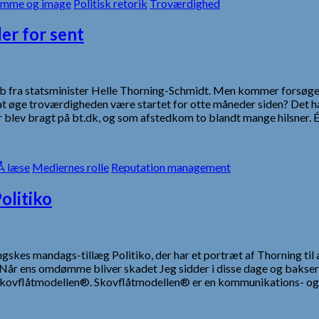
mme og image
Politisk retorik
Troværdighed
er for sent
ab fra statsminister Helle Thorning-Schmidt. Men kommer forsøge
øge troværdigheden være startet for otte måneder siden? Det han
er blev bragt på bt.dk, og som afstedkom to blandt mange hilsner
 læse
Mediernes rolle
Reputation management
olitiko
kes mandags-tillæg Politiko, der har et portræt af Thorning til 
. Når ens omdømme bliver skadet Jeg sidder i disse dage og bakse
 Skovflåtmodellen®. Skovflåtmodellen® er en kommunikations- 