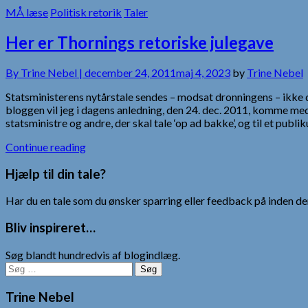
MÅ læse
Politisk retorik
Taler
Her er Thornings retoriske julegave
By
Trine Nebel |
december 24, 2011
maj 4, 2023
by
Trine Nebel
Statsministerens nytårstale sendes – modsat dronningens – ikke 
bloggen vil jeg i dagens anledning, den 24. dec. 2011, komme med 
statsministre og andre, der skal tale ‘op ad bakke’, og til et publ
Continue reading
Hjælp til din tale?
Har du en tale som du ønsker sparring eller feedback på inden den
Bliv inspireret…
Søg blandt hundredvis af blogindlæg.
Søg
efter:
Trine Nebel