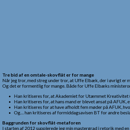
Tre bid af en omtale-skovflåt er for mange
Når jeg tror, med streg under tror, at Uffe Elbæk, der i øvrigt er
Og det er formentlig for mange. Både for Uffe Elbæks minist
Han kritiseres for, at Akademiet for Utæmmet Kreativitet (A
Han kritiseres for, at hans mand er blevet ansat på AFUK, ef
Han kritiseres for at have afholdt fem møder på AFUK, hvor
Og… han kritiseres af formiddagsavisen BT for andre beslægt
Baggrunden for skovflåt-metaforen
I starten af 2012 supplerede jeg min mastergrad i retorik med 