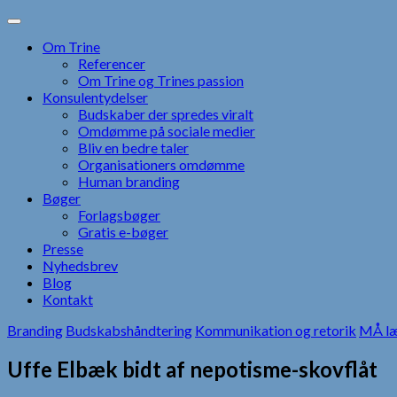
Skip
to
Om Trine
content
Referencer
Om Trine og Trines passion
Konsulentydelser
Budskaber der spredes viralt
Omdømme på sociale medier
Bliv en bedre taler
Organisationers omdømme
Human branding
Bøger
Forlagsbøger
Gratis e-bøger
Presse
Nyhedsbrev
Blog
Kontakt
Branding
Budskabshåndtering
Kommunikation og retorik
MÅ l
Uffe Elbæk bidt af nepotisme-skovflåt