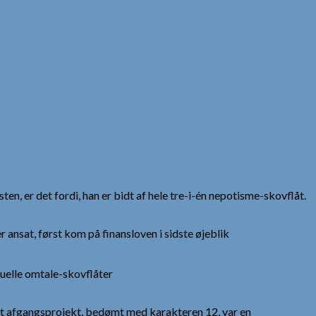
en, er det fordi, han er bidt af hele tre-i-én nepotisme-skovflåt.
 ansat, først kom på finansloven i sidste øjeblik
tuelle omtale-skovflåter
it afgangsprojekt, bedømt med karakteren 12, var en