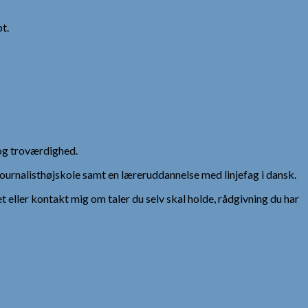
t.
og troværdighed.
urnalisthøjskole samt en læreruddannelse med linjefag i dansk.
et eller kontakt mig om taler du selv skal holde, rådgivning du har