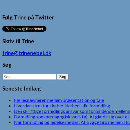
Følg Trine på Twitter
Skriv til Trine
trine@trinenebel.dk
Søg
Søg
efter:
Seneste Indlæg
Fællesnævneren mellem præsentation og tale
Hvordan struktur skaber klarhed i din formidling
Den skriftlige formidlings ansvar som forbindende mellem
Formidling som pædagogisk værktøj: At glæde sig over at 
Når formidling og ledelse mødes: At bygge bro mellem str