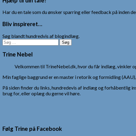
Hjælp til din tale?
Har du en tale som du ønsker sparring eller feedback på inden den
Bliv inspireret…
Søg blandt hundredvis af blogindlæg.
Søg
efter:
Trine Nebel
Velkommen til TrineNebel.dk, hvor du får indlæg, vinkler
Min faglige baggrund er en master i retorik og formidling (AAU
På siden finder du links, hundredevis af indlæg og forhåbentlig in
brug for, eller oplæg du gerne vil høre.
Følg Trine på Facebook