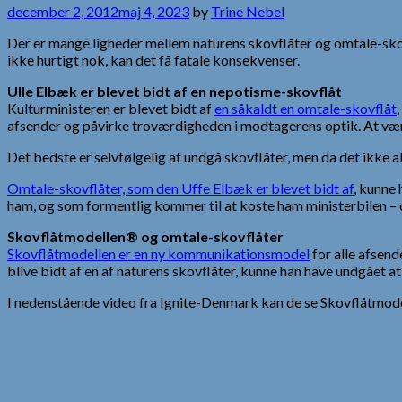
december 2, 2012
maj 4, 2023
by
Trine Nebel
Der er mange ligheder mellem naturens skovflåter og omtale-skovfl
ikke hurtigt nok, kan det få fatale konsekvenser.
Ulle Elbæk er blevet bidt af en nepotisme-skovflåt
Kulturministeren er blevet bidt af
en såkaldt en omtale-skovflåt
afsender og påvirke troværdigheden i modtagerens optik. At være b
Det bedste er selvfølgelig at undgå skovflåter, men da det ikke 
Omtale-skovflåter, som den Uffe Elbæk er blevet bidt af
, kunne 
ham, og som formentlig kommer til at koste ham ministerbilen – 
Skovflåtmodellen® og omtale-skovflåter
Skovflåtmodellen er en ny kommunikationsmodel
for alle afsen
blive bidt af en af naturens skovflåter, kunne han have undgået at
I nedenstående video fra Ignite-Denmark kan de se Skovflåtmod