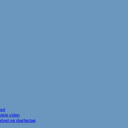
led
dele viden
ategi og dagligdag