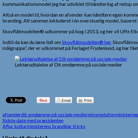
kommunikationsmodel jeg har udviklet til håndtering af netop o
Altså en model til, hvordan en afsender kan håndtere egen kommu
branding. Alt sammen inkluderet i én overskuelig model, baseret p
Skovflåtmodellen® udkommer på bog i 2013, og her vil Uffe Elb
Indtil da kan du læse lidt om
Skovflåtmodellen® her
. Skovflåtmo
målgruppe”, der er udkommet på Forlaget Frydenlund, og har fået
Lektørudtalelse af Dit omdømme på sociale medier
afsender
dit omdømme på sociale medier
etos
metafor
minister
ne
Indlægsnavigation
Sidste date med præsidenten
Aflur kulturministerens branding-tricks