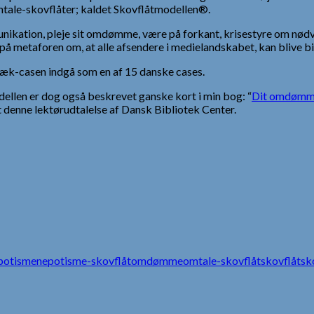
mtale-skovflåter; kaldet Skovflåtmodellen®.
nikation, pleje sit omdømme, være på forkant, krisestyre om nødv
å metaforen om, at alle afsendere i medielandskabet, kan blive bid
æk-casen indgå som en af 15 danske cases.
dellen er dog også beskrevet ganske kort i min bog: “
Dit omdømme
 denne lektørudtalelse af Dansk Bibliotek Center.
potisme
nepotisme-skovflåt
omdømme
omtale-skovflåt
skovflåt
sk