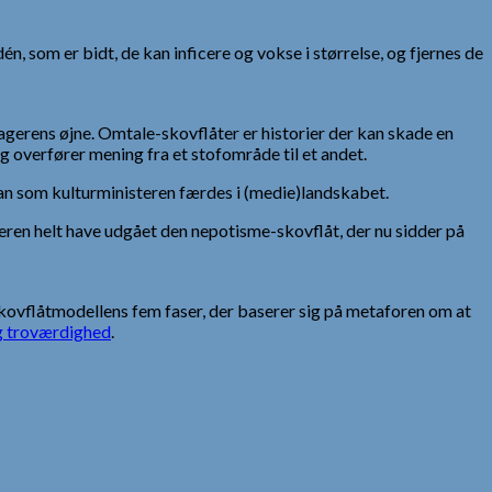
, som er bidt, de kan inficere og vokse i størrelse, og fjernes de
agerens øjne. Omtale-skovflåter er historier der kan skade en
g overfører mening fra et stofområde til et andet.
 man som kulturministeren færdes i (medie)landskabet.
steren helt have udgået den nepotisme-skovflåt, der nu sidder på
kovflåtmodellens fem faser, der baserer sig på metaforen om at
 troværdighed
.