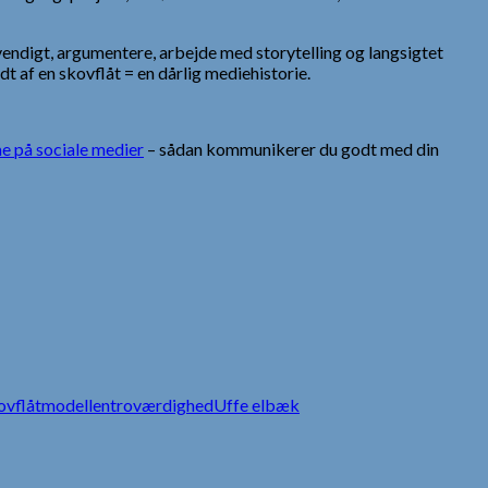
endigt, argumentere, arbejde med storytelling og langsigtet
t af en skovflåt = en dårlig mediehistorie.
 på sociale medier
– sådan kommunikerer du godt med din
ovflåtmodellen
troværdighed
Uffe elbæk