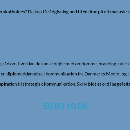
 skal holdes? Du kan få rådgivning ned til én time på dit manuskrip
 og råd om, hvordan du kan arbejde med omdømme, branding, taler 
), en diplomuddannelse i kommunikation fra Danmarks Medie- og Jo
spiration til strategisk kommunikation. Skriv blot et ord i søgefelt
50 83 10 06