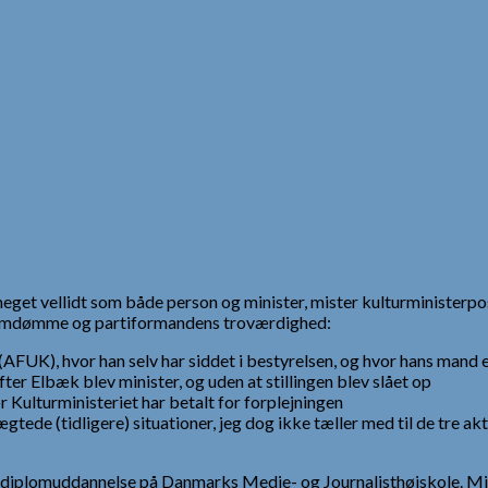
 meget vellidt som både person og minister, mister kulturministerpost
eromdømme og partiformandens troværdighed:
FUK), hvor han selv har siddet i bestyrelsen, og hvor hans mand er
ter Elbæk blev minister, og uden at stillingen blev slået op
 Kulturministeriet har betalt for forplejningen
ede (tidligere) situationer, jeg dog ikke tæller med til de tre ak
en diplomuddannelse på Danmarks Medie- og Journalisthøjskole. M