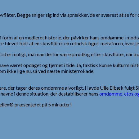
åter. Begge sniger sig ind via sprækker, de er sværest at se for dén
, i form af en medieret historie, der påvirker hans omdømme i modt
levet bidt af en skovflåt er en retorisk figur; metaforen, hvor je
altid er muligt, må man derfor være på udkig efter skovflåter, når
have været opdaget og fjernet i tide. Ja, faktisk kunne kulturmini
om ikke lige nu, så ved næste ministerrokade.
dere, der tager deres omdømme alvorligt. Havde Ulle Elbæk fulgt S
 havne i denne situation, der destabiliserer hans
omdømme, etos og
ellen® præsenteret på 5 minutter!