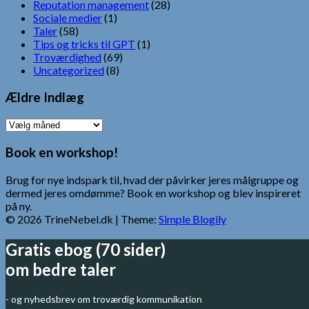
Reputation management
(28)
Sociale medier
(1)
Taler
(58)
Tips og tricks til GPT
(1)
Troværdighed
(69)
Uncategorized
(8)
Ældre Indlæg
Ældre
Indlæg
Book en workshop!
Brug for nye indspark til, hvad der påvirker jeres målgruppe og
dermed jeres omdømme? Book en workshop og blev inspireret
på ny.
© 2026 TrineNebel.dk
| Theme:
Simple Blogily
Gratis ebog (70 sider)
om bedre taler
- og nyhedsbrev om troværdig kommunikation