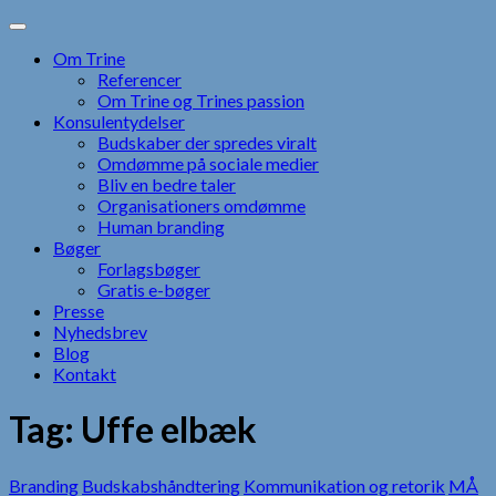
Skip
to
Om Trine
content
Referencer
Om Trine og Trines passion
Konsulentydelser
Budskaber der spredes viralt
Omdømme på sociale medier
Bliv en bedre taler
Organisationers omdømme
Human branding
Bøger
Forlagsbøger
Gratis e-bøger
Presse
Nyhedsbrev
Blog
Kontakt
Tag:
Uffe elbæk
Branding
Budskabshåndtering
Kommunikation og retorik
MÅ