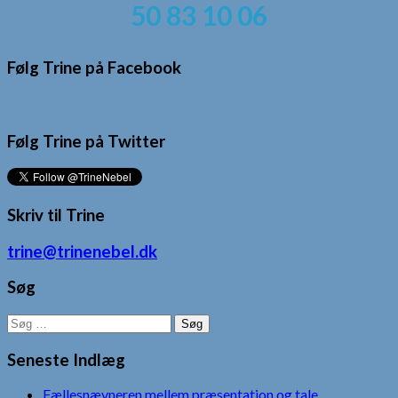
50 83 10 06
Følg Trine på Facebook
Følg Trine på Twitter
Skriv til Trine
trine@trinenebel.dk
Søg
Søg
efter:
Seneste Indlæg
Fællesnævneren mellem præsentation og tale