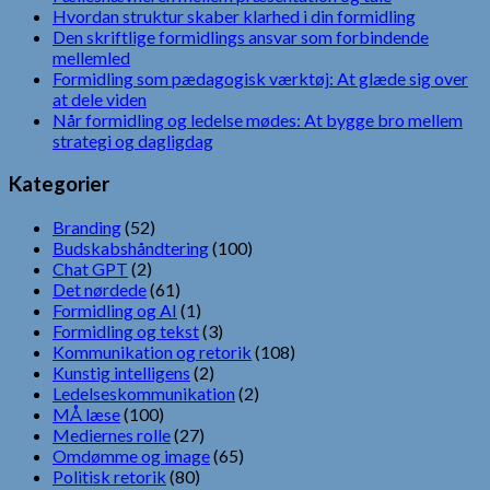
Hvordan struktur skaber klarhed i din formidling
Den skriftlige formidlings ansvar som forbindende
mellemled
Formidling som pædagogisk værktøj: At glæde sig over
at dele viden
Når formidling og ledelse mødes: At bygge bro mellem
strategi og dagligdag
Kategorier
Branding
(52)
Budskabshåndtering
(100)
Chat GPT
(2)
Det nørdede
(61)
Formidling og AI
(1)
Formidling og tekst
(3)
Kommunikation og retorik
(108)
Kunstig intelligens
(2)
Ledelseskommunikation
(2)
MÅ læse
(100)
Mediernes rolle
(27)
Omdømme og image
(65)
Politisk retorik
(80)