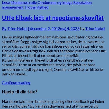
læse
Mediernes rolle
Omdømme og image
Reputation
management
Troværdighed
Uffe Elbæk bidt af nepotisme-skovflåt
By
Trine Nebel |
december 2, 2012
maj 4, 2023
by
Trine Nebel
Der er mange ligheder mellem naturens skovflåter og omtale-
skovflåter. Begge sniger sig ind via sprækker, de er sværest at
se for dén, som er bidt, de kan inficere og vokse i størrelse, og
fjernes de ikke hurtigt nok, kan det få fatale konsekvenser. Ulle
Elbæk er blevet bidt af en nepotisme-skovflåt
Kulturministeren er blevet bidt af en såkaldt en omtale-
skovflåt, i form af en medieret historie, der påvirker hans
omdømme i modtagerens øjne. Omtale-skovflåter er historier
der kan skade…
Continue reading
Hjælp til din tale?
Har du en tale som du ønsker sparring eller feedback på inden
den skal holdes? Du kan få rådgivning ned til én time på dit