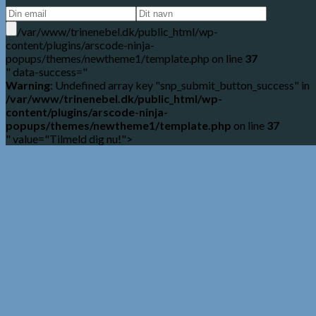
/var/www/trinenebel.dk/public_html/wp-
content/plugins/arscode-ninja-
popups/themes/newtheme1/template.php on line
37
" data-success="
Warning
: Undefined array key "snp_submit_button_success" in
/var/www/trinenebel.dk/public_html/wp-
content/plugins/arscode-ninja-
popups/themes/newtheme1/template.php
on line
37
" value="Tilmeld dig nu!">