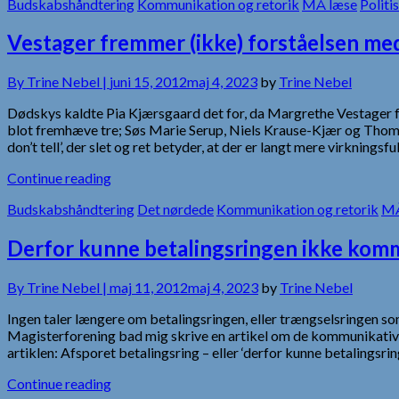
Budskabshåndtering
Kommunikation og retorik
MÅ læse
Politi
Vestager fremmer (ikke) forståelsen med 
By
Trine Nebel |
juni 15, 2012
maj 4, 2023
by
Trine Nebel
Dødskys kaldte Pia Kjærsgaard det for, da Margrethe Vestager f
blot fremhæve tre; Søs Marie Serup, Niels Krause-Kjær og Thomas
don’t tell’, der slet og ret betyder, at der er langt mere virknings
Continue reading
Budskabshåndtering
Det nørdede
Kommunikation og retorik
MÅ
Derfor kunne betalingsringen ikke kom
By
Trine Nebel |
maj 11, 2012
maj 4, 2023
by
Trine Nebel
Ingen taler længere om betalingsringen, eller trængselsringen 
Magisterforening bad mig skrive en artikel om de kommunikative å
artiklen: Afsporet betalingsring – eller ‘derfor kunne betalings
Continue reading