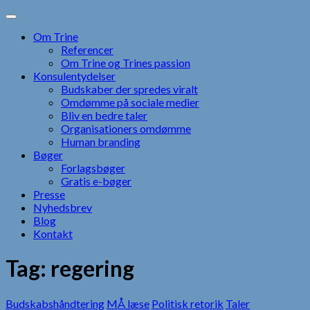
Skip
to
Om Trine
content
Referencer
Om Trine og Trines passion
Konsulentydelser
Budskaber der spredes viralt
Omdømme på sociale medier
Bliv en bedre taler
Organisationers omdømme
Human branding
Bøger
Forlagsbøger
Gratis e-bøger
Presse
Nyhedsbrev
Blog
Kontakt
Tag:
regering
Budskabshåndtering
MÅ læse
Politisk retorik
Taler