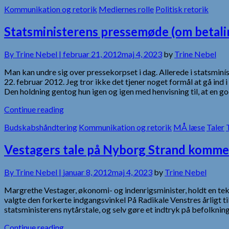
Kommunikation og retorik
Mediernes rolle
Politisk retorik
Statsministerens pressemøde (om betali
By
Trine Nebel |
februar 21, 2012
maj 4, 2023
by
Trine Nebel
Man kan undre sig over pressekorpset i dag. Allerede i statsminí
22. februar 2012. Jeg tror ikke det tjener noget formål at gå in
Den holdning gentog hun igen og igen med henvisning til, at en go
Continue reading
Budskabshåndtering
Kommunikation og retorik
MÅ læse
Taler
Vestagers tale på Nyborg Strand kommer i
By
Trine Nebel |
januar 8, 2012
maj 4, 2023
by
Trine Nebel
Margrethe Vestager, økonomi- og indenrigsminister, holdt en tekno
valgte den forkerte indgangsvinkel På Radikale Venstres årligt 
statsministerens nytårstale, og selv gøre et indtryk på befolkn
Continue reading