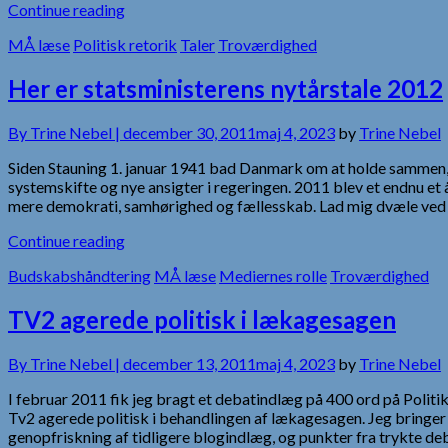
Continue reading
MÅ læse
Politisk retorik
Taler
Troværdighed
Her er statsministerens nytårstale 2012
By
Trine Nebel |
december 30, 2011
maj 4, 2023
by
Trine Nebel
Siden Stauning 1. januar 1941 bad Danmark om at holde sammen, ha
systemskifte og nye ansigter i regeringen. 2011 blev et endnu et 
mere demokrati, samhørighed og fællesskab. Lad mig dvæle ved
Continue reading
Budskabshåndtering
MÅ læse
Mediernes rolle
Troværdighed
TV2 agerede politisk i lækagesagen
By
Trine Nebel |
december 13, 2011
maj 4, 2023
by
Trine Nebel
I februar 2011 fik jeg bragt et debatindlæg på 400 ord på Polit
Tv2 agerede politisk i behandlingen af lækagesagen. Jeg bringer 
genopfriskning af tidligere blogindlæg, og punkter fra trykte d