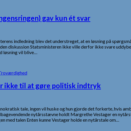
ngensringen) gav kun ét svar
sterens indledning blev det understreget, at en løsning på spørgsm
d i den diskussion Statsministeren ikke ville derfor ikke svare u
d løsning vil blive…
Troværdighed
kke til at gøre politisk indtryk
kratisk tale, ingen vil huske og hun gjorde det forkerte, hvis ambi
tilbagevendende nytårsstævne holdt Margrethe Vestager en nytårsta
ingen med talen Enten kunne Vestager holde en nytårstale om…