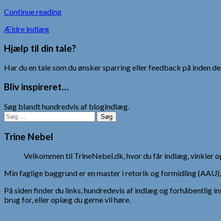
Continue reading
Navigation
Ældre indlæg
til
Hjælp til din tale?
indlæg
Har du en tale som du ønsker sparring eller feedback på inden den
Bliv inspireret…
Søg blandt hundredvis af blogindlæg.
Søg
efter:
Trine Nebel
Velkommen til TrineNebel.dk, hvor du får indlæg, vinkler
Min faglige baggrund er en master i retorik og formidling (AAU
På siden finder du links, hundredevis af indlæg og forhåbentlig in
brug for, eller oplæg du gerne vil høre.