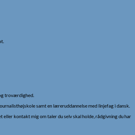
t.
og troværdighed.
urnalisthøjskole samt en læreruddannelse med linjefag i dansk.
et eller kontakt mig om taler du selv skal holde, rådgivning du har