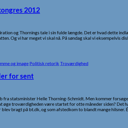
 kongres 2012
spiration og Thornings tale i sin fulde længde. Det er hvad dette i
atten. Og vi har meget vi skal nå. På søndag skal vi eksempelvis dis
mme og image
Politisk retorik
Troværdighed
er for sent
ab fra statsminister Helle Thorning-Schmidt. Men kommer forsøge
øge troværdigheden være startet for otte måneder siden? Det han
er blev bragt på bt.dk, og som afstedkom to blandt mange hilsner