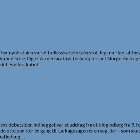
r nytårstalen været fællesskabets talerstol. Jeg mærker, at forve
år med krise. Og et år med arabisk forår og terror i Norge. En tra
 det. Fællesskabet.…
ikens debatsider. Indlægget var et uddrag fra et blogindlæg fra 9
de otte punkter én gang til. Lækagesagen er en sag, der – som skat
ebatindlæg.…