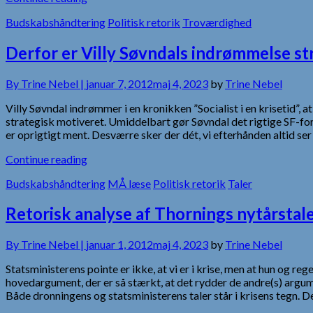
Budskabshåndtering
Politisk retorik
Troværdighed
Derfor er Villy Søvndals indrømmelse st
By
Trine Nebel |
januar 7, 2012
maj 4, 2023
by
Trine Nebel
Villy Søvndal indrømmer i en kronikken ”Socialist i en krisetid
strategisk motiveret. Umiddelbart gør Søvndal det rigtige SF-for
er oprigtigt ment. Desværre sker der dét, vi efterhånden altid ser
Continue reading
Budskabshåndtering
MÅ læse
Politisk retorik
Taler
Retorisk analyse af Thornings nytårstal
By
Trine Nebel |
januar 1, 2012
maj 4, 2023
by
Trine Nebel
Statsministerens pointe er ikke, at vi er i krise, men at hun og r
hovedargument, der er så stærkt, at det rydder de andre(s) argu
Både dronningens og statsministerens taler står i krisens tegn. 