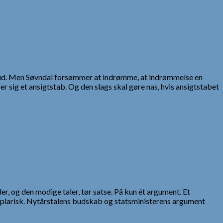
tebrud. Men Søvndal forsømmer at indrømme, at indrømmelse en
 sig et ansigtstab. Og den slags skal gøre nas, hvis ansigtstabet
ler, og den modige taler, tør satse. På kun ét argument. Et
emplarisk. Nytårstalens budskab og statsministerens argument