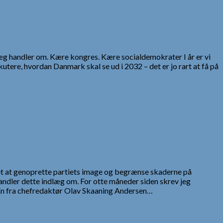
ndlæg handler om. Kære kongres. Kære socialdemokrater I år er vi
kutere, hvordan Danmark skal se ud i 2032 – det er jo rart at få på
t at genoprette partiets image og begrænse skaderne på
dler dette indlæg om. For otte måneder siden skrev jeg
. Én fra chefredaktør Olav Skaaning Andersen…