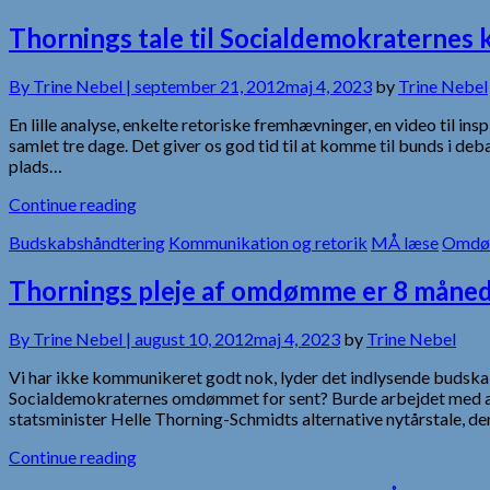
Thornings tale til Socialdemokraternes
By
Trine Nebel |
september 21, 2012
maj 4, 2023
by
Trine Nebel
En lille analyse, enkelte retoriske fremhævninger, en video til in
samlet tre dage. Det giver os god tid til at komme til bunds i deb
plads…
Continue reading
Budskabshåndtering
Kommunikation og retorik
MÅ læse
Omdø
Thornings pleje af omdømme er 8 måned
By
Trine Nebel |
august 10, 2012
maj 4, 2023
by
Trine Nebel
Vi har ikke kommunikeret godt nok, lyder det indlysende budsk
Socialdemokraternes omdømmet for sent? Burde arbejdet med at 
statsminister Helle Thorning-Schmidts alternative nytårstale, d
Continue reading