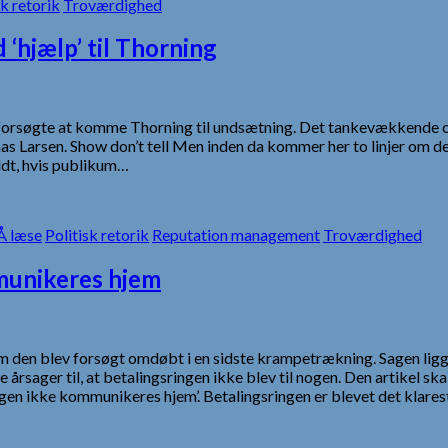
sk retorik
Troværdighed
‘hjælp’ til Thorning
orsøgte at komme Thorning til undsætning. Det tankevækkende opt
 Larsen. Show don’t tell Men inden da kommer her to linjer om det
fuldt, hvis publikum…
 læse
Politisk retorik
Reputation management
Troværdighed
munikeres hjem
som den blev forsøgt omdøbt i en sidste krampetrækning. Sagen li
rsager til, at betalingsringen ikke blev til nogen. Den artikel s
ringen ikke kommunikeres hjem’. Betalingsringen er blevet det klar