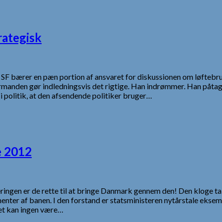
rategisk
”, at SF bærer en pæn portion af ansvaret for diskussionen om løf
manden gør indledningsvis det rigtige. Han indrømmer. Han påtager
 i politik, at den afsendende politiker bruger…
e 2012
egeringen er de rette til at bringe Danmark gennem den! Den kloge ta
menter af banen. I den forstand er statsministeren nytårstale eks
Det kan ingen være…