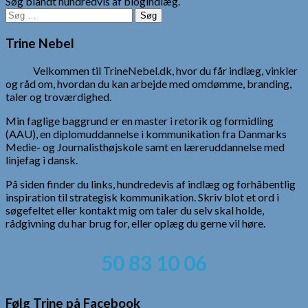
Søg blandt hundredvis af blogindlæg.
Søg
efter:
Trine Nebel
Velkommen til TrineNebel.dk, hvor du får indlæg, vinkler
og råd om, hvordan du kan arbejde med omdømme, branding,
taler og troværdighed.
Min faglige baggrund er en master i retorik og formidling
(AAU), en diplomuddannelse i kommunikation fra Danmarks
Medie- og Journalisthøjskole samt en læreruddannelse med
linjefag i dansk.
På siden finder du links, hundredevis af indlæg og forhåbentlig
inspiration til strategisk kommunikation. Skriv blot et ord i
søgefeltet eller kontakt mig om taler du selv skal holde,
rådgivning du har brug for, eller oplæg du gerne vil høre.
50 83 10 06
Følg Trine på Facebook