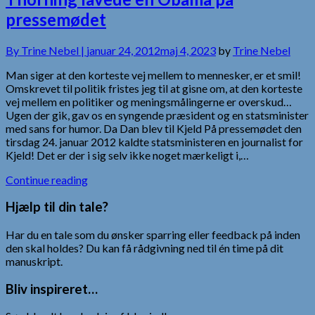
pressemødet
By
Trine Nebel |
januar 24, 2012
maj 4, 2023
by
Trine Nebel
Man siger at den korteste vej mellem to mennesker, er et smil!
Omskrevet til politik fristes jeg til at gisne om, at den korteste
vej mellem en politiker og meningsmålingerne er overskud…
Ugen der gik, gav os en syngende præsident og en statsminister
med sans for humor. Da Dan blev til Kjeld På pressemødet den
tirsdag 24. januar 2012 kaldte statsministeren en journalist for
Kjeld! Det er der i sig selv ikke noget mærkeligt i,…
Continue reading
Hjælp til din tale?
Har du en tale som du ønsker sparring eller feedback på inden
den skal holdes? Du kan få rådgivning ned til én time på dit
manuskript.
Bliv inspireret…