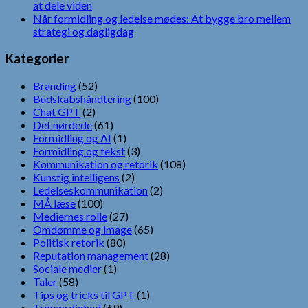
at dele viden
Når formidling og ledelse mødes: At bygge bro mellem
strategi og dagligdag
Kategorier
Branding
(52)
Budskabshåndtering
(100)
Chat GPT
(2)
Det nørdede
(61)
Formidling og AI
(1)
Formidling og tekst
(3)
Kommunikation og retorik
(108)
Kunstig intelligens
(2)
Ledelseskommunikation
(2)
MÅ læse
(100)
Mediernes rolle
(27)
Omdømme og image
(65)
Politisk retorik
(80)
Reputation management
(28)
Sociale medier
(1)
Taler
(58)
Tips og tricks til GPT
(1)
Troværdighed
(69)