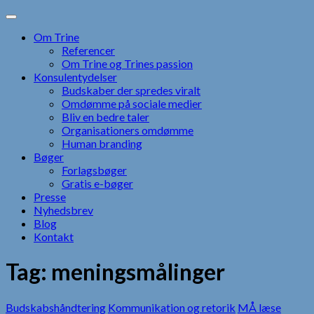
Skip
to
Om Trine
content
Referencer
Om Trine og Trines passion
Konsulentydelser
Budskaber der spredes viralt
Omdømme på sociale medier
Bliv en bedre taler
Organisationers omdømme
Human branding
Bøger
Forlagsbøger
Gratis e-bøger
Presse
Nyhedsbrev
Blog
Kontakt
Tag:
meningsmålinger
Budskabshåndtering
Kommunikation og retorik
MÅ læse