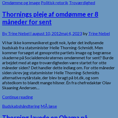
Omdømme og image
Politisk retorik
Troværdighed
Thornings pleje af omdømme er 8
måneder for sent
By
Trine Nebel |
august 10, 2012
maj 4, 2023
by
Trine Nebel
Vi har ikke kommunikeret godt nok, lyder det indlysende
budskab fra statsminister Helle Thorning-Schmidt. Men
kommer forsøget at genoprette partiets image og begrænse
skaderne på Socialdemokraternes omdømmet for sent? Burde
arbejdet med at øge troværdigheden være startet for otte
måneder siden? Det handler dette indlæg om. For otte måneder
siden skrev jeg statsminister Helle Thorning-Schmidts
alternative nytårstale, der blev bragt på bt.dk, og som
afstedkom to blandt mange hilsner. Én fra chefredaktør Olav
Skaaning Andersen…
Continue reading
Budskabshåndtering
MÅ læse
Thorning lavede en Obama på