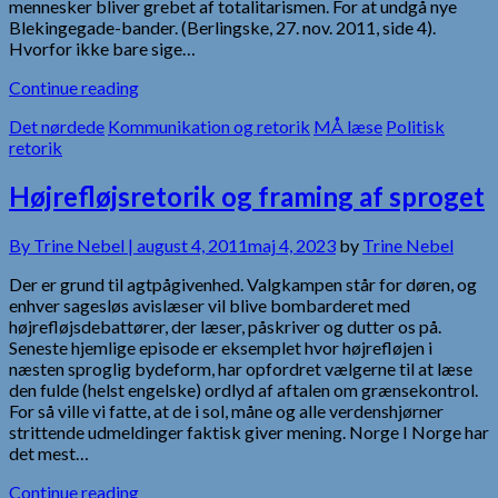
mennesker bliver grebet af totalitarismen. For at undgå nye
Blekingegade-bander. (Berlingske, 27. nov. 2011, side 4).
Hvorfor ikke bare sige…
Continue reading
Det nørdede
Kommunikation og retorik
MÅ læse
Politisk
retorik
Højrefløjsretorik og framing af sproget
By
Trine Nebel |
august 4, 2011
maj 4, 2023
by
Trine Nebel
Der er grund til agtpågivenhed. Valgkampen står for døren, og
enhver sagesløs avislæser vil blive bombarderet med
højrefløjsdebattører, der læser, påskriver og dutter os på.
Seneste hjemlige episode er eksemplet hvor højrefløjen i
næsten sproglig bydeform, har opfordret vælgerne til at læse
den fulde (helst engelske) ordlyd af aftalen om grænsekontrol.
For så ville vi fatte, at de i sol, måne og alle verdenshjørner
strittende udmeldinger faktisk giver mening. Norge I Norge har
det mest…
Continue reading