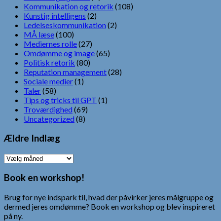
Kommunikation og retorik
(108)
Kunstig intelligens
(2)
Ledelseskommunikation
(2)
MÅ læse
(100)
Mediernes rolle
(27)
Omdømme og image
(65)
Politisk retorik
(80)
Reputation management
(28)
Sociale medier
(1)
Taler
(58)
Tips og tricks til GPT
(1)
Troværdighed
(69)
Uncategorized
(8)
Ældre Indlæg
Ældre
Indlæg
Book en workshop!
Brug for nye indspark til, hvad der påvirker jeres målgruppe og
dermed jeres omdømme? Book en workshop og blev inspireret
på ny.