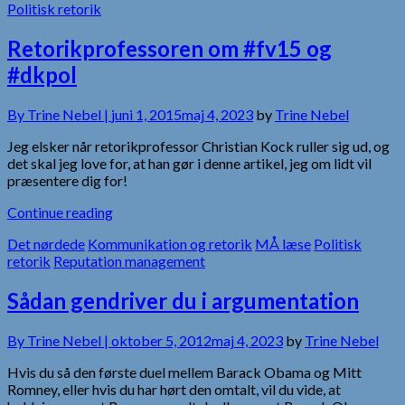
Politisk retorik
Retorikprofessoren om #fv15 og
#dkpol
By
Trine Nebel |
juni 1, 2015
maj 4, 2023
by
Trine Nebel
Jeg elsker når retorikprofessor Christian Kock ruller sig ud, og
det skal jeg love for, at han gør i denne artikel, jeg om lidt vil
præsentere dig for!
Continue reading
Det nørdede
Kommunikation og retorik
MÅ læse
Politisk
retorik
Reputation management
Sådan gendriver du i argumentation
By
Trine Nebel |
oktober 5, 2012
maj 4, 2023
by
Trine Nebel
Hvis du så den første duel mellem Barack Obama og Mitt
Romney, eller hvis du har hørt den omtalt, vil du vide, at