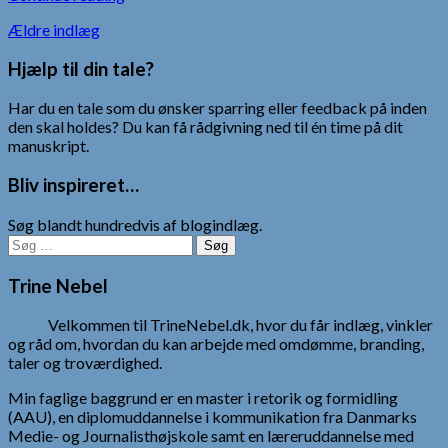
Navigation
Ældre indlæg
til
Hjælp til din tale?
indlæg
Har du en tale som du ønsker sparring eller feedback på inden
den skal holdes? Du kan få rådgivning ned til én time på dit
manuskript.
Bliv inspireret…
Søg blandt hundredvis af blogindlæg.
Søg
efter:
Trine Nebel
Velkommen til TrineNebel.dk, hvor du får indlæg, vinkler
og råd om, hvordan du kan arbejde med omdømme, branding,
taler og troværdighed.
Min faglige baggrund er en master i retorik og formidling
(AAU), en diplomuddannelse i kommunikation fra Danmarks
Medie- og Journalisthøjskole samt en læreruddannelse med