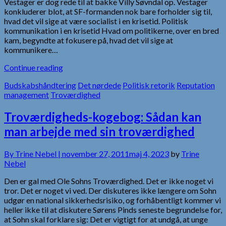
Vestager er dog rede til at bakke Villy Søvndal op. Vestager
konkluderer blot, at SF-formanden nok bare forholder sig til,
hvad det vil sige at være socialist i en krisetid. Politisk
kommunikation i en krisetid Hvad om politikerne, over en bred
kam, begyndte at fokusere på, hvad det vil sige at
kommunikere…
Continue reading
Budskabshåndtering
Det nørdede
Politisk retorik
Reputation
management
Troværdighed
Troværdigheds-kogebog: Sådan kan
man arbejde med sin troværdighed
By
Trine Nebel |
november 27, 2011
maj 4, 2023
by
Trine
Nebel
Den er gal med Ole Sohns Troværdighed. Det er ikke noget vi
tror. Det er noget vi ved. Der diskuteres ikke længere om Sohn
udgør en national sikkerhedsrisiko, og forhåbentligt kommer vi
heller ikke til at diskutere Sørens Pinds seneste begrundelse for,
at Sohn skal forklare sig: Det er vigtigt for at undgå, at unge