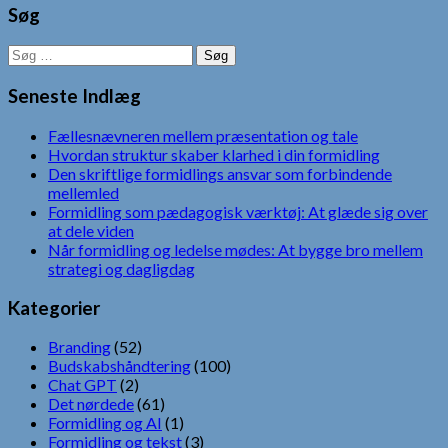
Søg
Søg
efter:
Seneste Indlæg
Fællesnævneren mellem præsentation og tale
Hvordan struktur skaber klarhed i din formidling
Den skriftlige formidlings ansvar som forbindende
mellemled
Formidling som pædagogisk værktøj: At glæde sig over
at dele viden
Når formidling og ledelse mødes: At bygge bro mellem
strategi og dagligdag
Kategorier
Branding
(52)
Budskabshåndtering
(100)
Chat GPT
(2)
Det nørdede
(61)
Formidling og AI
(1)
Formidling og tekst
(3)