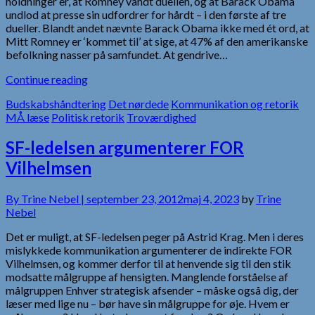
holdninger er, at Romney vandt duellen, og at Barack Obama
undlod at presse sin udfordrer for hårdt – i den første af tre
dueller. Blandt andet nævnte Barack Obama ikke med ét ord, at
Mitt Romney er ‘kommet til’ at sige, at 47% af den amerikanske
befolkning nasser på samfundet. At gendrive…
Continue reading
Budskabshåndtering
Det nørdede
Kommunikation og retorik
MÅ læse
Politisk retorik
Troværdighed
SF-ledelsen argumenterer FOR
Vilhelmsen
By
Trine Nebel |
september 23, 2012
maj 4, 2023
by
Trine
Nebel
Det er muligt, at SF-ledelsen peger på Astrid Krag. Men i deres
mislykkede kommunikation argumenterer de indirekte FOR
Vilhelmsen, og kommer derfor til at henvende sig til den stik
modsatte målgruppe af hensigten. Manglende forståelse af
målgruppen Enhver strategisk afsender – måske også dig, der
læser med lige nu – bør have sin målgruppe for øje. Hvem er