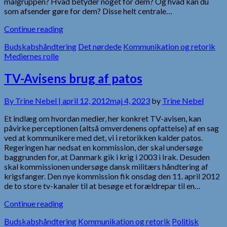
målgruppen? Hvad betyder noget for dem? Og hvad kan du
som afsender gøre for dem? Disse helt centrale…
Continue reading
Budskabshåndtering
Det nørdede
Kommunikation og retorik
Mediernes rolle
TV-Avisens brug af patos
By
Trine Nebel |
april 12, 2012
maj 4, 2023
by
Trine Nebel
Et indlæg om hvordan medier, her konkret TV-avisen, kan
påvirke perceptionen (altså omverdenens opfattelse) af en sag
ved at kommunikere med det, vi i retorikken kalder patos.
Regeringen har nedsat en kommission, der skal undersøge
baggrunden for, at Danmark gik i krig i 2003 i Irak. Desuden
skal kommissionen undersøge dansk militærs håndtering af
krigsfanger. Den nye kommission fik onsdag den 11. april 2012
de to store tv-kanaler til at besøge et forældrepar til en…
Continue reading
Budskabshåndtering
Kommunikation og retorik
Politisk