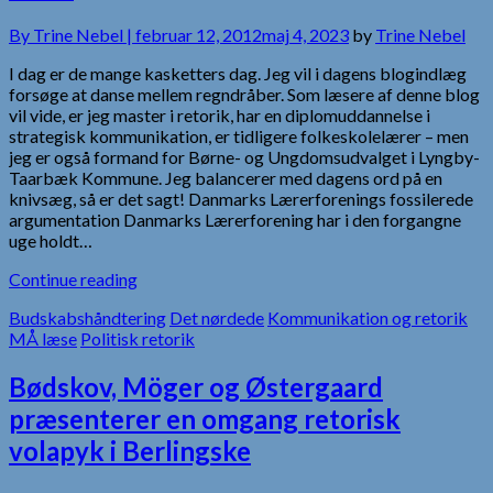
By
Trine Nebel |
februar 12, 2012
maj 4, 2023
by
Trine Nebel
I dag er de mange kasketters dag. Jeg vil i dagens blogindlæg
forsøge at danse mellem regndråber. Som læsere af denne blog
vil vide, er jeg master i retorik, har en diplomuddannelse i
strategisk kommunikation, er tidligere folkeskolelærer – men
jeg er også formand for Børne- og Ungdomsudvalget i Lyngby-
Taarbæk Kommune. Jeg balancerer med dagens ord på en
knivsæg, så er det sagt! Danmarks Lærerforenings fossilerede
argumentation Danmarks Lærerforening har i den forgangne
uge holdt…
Continue reading
Budskabshåndtering
Det nørdede
Kommunikation og retorik
MÅ læse
Politisk retorik
Bødskov, Möger og Østergaard
præsenterer en omgang retorisk
volapyk i Berlingske