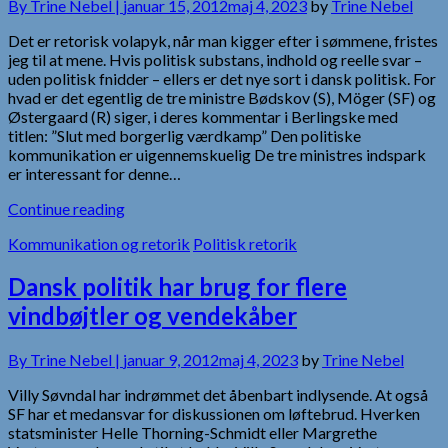
By
Trine Nebel |
januar 15, 2012
maj 4, 2023
by
Trine Nebel
Det er retorisk volapyk, når man kigger efter i sømmene, fristes
jeg til at mene. Hvis politisk substans, indhold og reelle svar –
uden politisk fnidder – ellers er det nye sort i dansk politisk. For
hvad er det egentlig de tre ministre Bødskov (S), Möger (SF) og
Østergaard (R) siger, i deres kommentar i Berlingske med
titlen: ”Slut med borgerlig værdkamp” Den politiske
kommunikation er uigennemskuelig De tre ministres indspark
er interessant for denne…
Continue reading
Kommunikation og retorik
Politisk retorik
Dansk politik har brug for flere
vindbøjtler og vendekåber
By
Trine Nebel |
januar 9, 2012
maj 4, 2023
by
Trine Nebel
Villy Søvndal har indrømmet det åbenbart indlysende. At også
SF har et medansvar for diskussionen om løftebrud. Hverken
statsminister Helle Thorning-Schmidt eller Margrethe