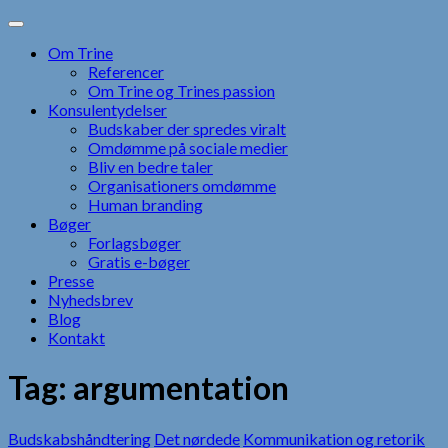
Skip
to
Om Trine
content
Referencer
Om Trine og Trines passion
Konsulentydelser
Budskaber der spredes viralt
Omdømme på sociale medier
Bliv en bedre taler
Organisationers omdømme
Human branding
Bøger
Forlagsbøger
Gratis e-bøger
Presse
Nyhedsbrev
Blog
Kontakt
Tag:
argumentation
Budskabshåndtering
Det nørdede
Kommunikation og retorik