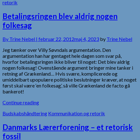
retorik
Betalingsringen blev aldrig nogen
folkesag
By
Trine Nebel |
februar 22, 2012
maj 4, 2023
by
Trine Nebel
Jeg tænker over Villy Søvndals argumentation. Den
argumentation han har gentaget hele dagen som svar på,
hvorfor betalingsringen ikke bliver til noget: Det blev aldrig
nogen folkesag! Ovenstående argument bringer mine tanker i
retning af Grækenland… Hvis svære, komplicerede og
umiddelbart upopulære politiske beslutninger kræver, at noget
først skal være ‘en folkesag’, så ville Grækenland de facto gå
bankerot!
Continue reading
Budskabshåndtering
Kommunikation og retorik
Danmarks Lærerforening – et retorisk
fossil