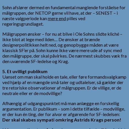
Sohn afslører dermed en fundamental manglende forståelse for
målgruppen, der NETOP gerne vil have, at der – SENEST – i
næste valgperiode kan
mere end
pilles ved
regeringsgrundlaget.
Målgruppen ønsker – for nu at blive i Ole Sohns slidte kliché –
ikke blot at lege med ilden… De ønsker at brænde
designerpolitikken helt ned, og genopbygge måden at være
klassisk SF’er på. Sohn kunne ikke være mere ude af sync med
den målgruppe, der skal påvirkes. De nærmest skubbes væk fra
den uværende SF-ledelse og Krag.
5. Et uvilligt publikum
Uanset om man skal holde en tale, eller føre formandsvalgkamp
ved hjælp af en mængde små taler og udtalelser, så gælder der
tre retoriske observationer af målgruppen. Er de villige, er de
neutrale eller er de modvillige?
Afhængig af udgangspunktet må man anlægge en forskellig
argumentation. Er publikum – som i dette tilfælde – modvillige,
er der kun én ting, der for alvor er afgørende for SF-ledelsen:
Der skal skabes sympati omkring Astrids Krags person!