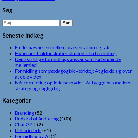
Søg
Søg
efter:
Seneste Indlæg
Fællesnævneren mellem præsentation og tale
Hvordan struktur skaber klarhed i din formidling
Den skriftlige formidlings ansvar som forbindende
mellemled
Formidling som pædagogisk værktøj: At glæde sig over
at dele viden
Når formidling og ledelse mødes: At bygge bro mellem
strategi og dagligdag
Kategorier
Branding
(52)
Budskabshåndtering
(100)
Chat GPT
(2)
Det nørdede
(61)
Formidling og AI
(1)