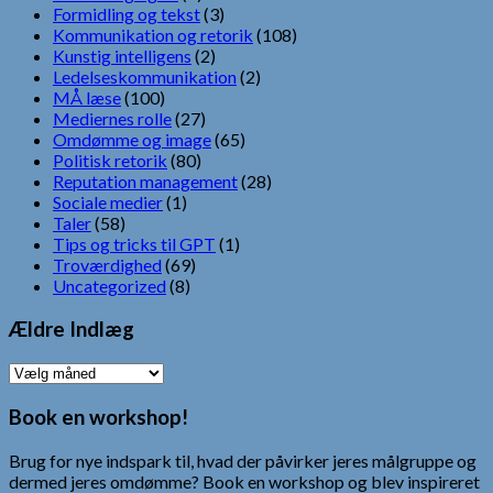
Formidling og tekst
(3)
Kommunikation og retorik
(108)
Kunstig intelligens
(2)
Ledelseskommunikation
(2)
MÅ læse
(100)
Mediernes rolle
(27)
Omdømme og image
(65)
Politisk retorik
(80)
Reputation management
(28)
Sociale medier
(1)
Taler
(58)
Tips og tricks til GPT
(1)
Troværdighed
(69)
Uncategorized
(8)
Ældre Indlæg
Ældre
Indlæg
Book en workshop!
Brug for nye indspark til, hvad der påvirker jeres målgruppe og
dermed jeres omdømme? Book en workshop og blev inspireret