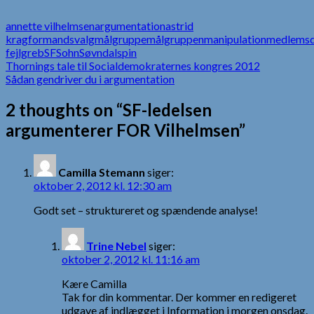
annette vilhelmsen
argumentation
astrid
krag
formandsvalg
målgruppe
målgruppen
manipulation
medlemsd
fejlgreb
SF
Sohn
Søvndal
spin
Indlægsnavigation
Thornings tale til Socialdemokraternes kongres 2012
Sådan gendriver du i argumentation
2 thoughts on “SF-ledelsen
argumenterer FOR Vilhelmsen”
Camilla Stemann
siger:
oktober 2, 2012 kl. 12:30 am
Godt set – struktureret og spændende analyse!
Trine Nebel
siger:
oktober 2, 2012 kl. 11:16 am
Kære Camilla
Tak for din kommentar. Der kommer en redigeret
udgave af indlægget i Information i morgen onsdag.