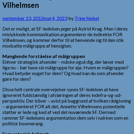
Vilhelmsen
september 23, 2012
maj 4, 2023
by
Trine Nebel
Det er muligt, at SF-ledelsen
peger
på Astrid Krag. Men i deres
mislykkede kommunikation
argumenterer
de indirekte FOR
Vilhelmsen, og kommer derfor til at henvende sig til den stik
modsatte målgruppe af hensigten.
Manglende forståelse af målgruppen
Enhver strategisk afsender – måske også dig, der læser med
lige nu – bør have sin målgruppe for øje. Hvem er målgruppen?
Hvad betyder noget for dem? Og hvad kan du som afsender
gøre for dem?
Disse helt centrale overvejelser synes SF-ledelsen at have
ignoreret fuldstændig i afsløringen af deres indefra-og-ud-
perspektiv. Der bliver – uvist på baggrund af hvilken rådgivning
– argumenteret FOR alt det, Annette Vilhelmsens potentielle
støtter er lede og ked af ved det nuværende SF. Dermed
rammer SF-ledelsens argumentation dem selv i nakken som en
politisk boomerang.
Fem retorisk fejlgreb