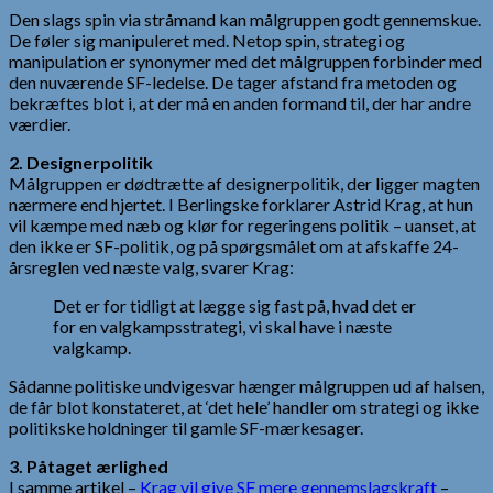
Den slags spin via stråmand kan målgruppen godt gennemskue.
De føler sig manipuleret med. Netop spin, strategi og
manipulation er synonymer med det målgruppen forbinder med
den nuværende SF-ledelse. De tager afstand fra metoden og
bekræftes blot i, at der må en anden formand til, der har andre
værdier.
2. Designerpolitik
Målgruppen er dødtrætte af designerpolitik, der ligger magten
nærmere end hjertet. I Berlingske forklarer Astrid Krag, at hun
vil kæmpe med næb og klør for regeringens politik – uanset, at
den ikke er SF-politik, og på spørgsmålet om at afskaffe 24-
årsreglen ved næste valg, svarer Krag:
Det er for tidligt at lægge sig fast på, hvad det er
for en valgkampsstrategi, vi skal have i næste
valgkamp.
Sådanne politiske undvigesvar hænger målgruppen ud af halsen,
de får blot konstateret, at ‘det hele’ handler om strategi og ikke
politikske holdninger til gamle SF-mærkesager.
3. Påtaget ærlighed
I samme artikel –
Krag vil give SF mere gennemslagskraft
–