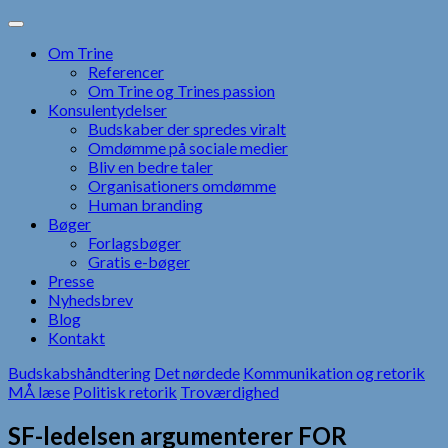
Skip
to
Om Trine
content
Referencer
Om Trine og Trines passion
Konsulentydelser
Budskaber der spredes viralt
Omdømme på sociale medier
Bliv en bedre taler
Organisationers omdømme
Human branding
Bøger
Forlagsbøger
Gratis e-bøger
Presse
Nyhedsbrev
Blog
Kontakt
Budskabshåndtering
Det nørdede
Kommunikation og retorik
MÅ læse
Politisk retorik
Troværdighed
SF-ledelsen argumenterer FOR