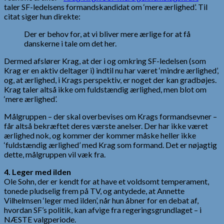
taler SF-ledelsens formandskandidat om ‘mere ærlighed’. Til
citat siger hun direkte:
Der er behov for, at vi bliver mere ærlige for at få
danskerne i tale om det her.
Dermed afslører Krag, at der i og omkring SF-ledelsen (som
Krag er en aktiv deltager i) indtil nu har været ‘mindre ærlighed’,
og, at ærlighed, i Krags perspektiv, er noget der kan gradbøjes.
Krag taler altså ikke om fuldstændig ærlighed, men blot om
‘mere ærlighed’.
Målgruppen – der skal overbevises om Krags formandsevner –
får altså bekræftet deres værste anelser. Der har ikke været
ærlighed nok, og kommer der kommer måske heller ikke
‘fuldstændig ærlighed’ med Krag som formand. Det er nøjagtig
dette, målgruppen vil væk fra.
4. Leger med ilden
Ole Sohn, der er kendt for at have et voldsomt temperament,
tonede pludselig frem på TV, og antydede, at Annette
Vilhelmsen ‘leger med ilden’, når hun åbner for en debat af,
hvordan SF’s politik, kan afvige fra regeringsgrundlaget – i
NÆSTE valgperiode.