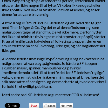
Uden sympati og tro på afsenderens person, i retorikken kaldet
etos, er der ikke nogen til at lytte. Vi køber ikke noget, heller
ikke i politik, hvis ikke vi fæstner lid til en afsender, og anser
denne for at være troværdig.
Astrid Krag er ‘smurt’ ind i SF-ledelsen og alt, hvad der følger
med Thor Möger & Co. Og det er al denne ‘indsmøring’ som
målgruppen tager afstand fra. De vil ikke mere. Derfor nytter
det ikke, at ministre (hvis egne ministerposter er på spil) støtter
Krag offentligt, når halvdelen af folketingsgruppen, der er en
smule tættere på en SF-hverdag, ikke gør, og når baglandet slet
ikke gør.
Al denne ledelsesmæssige ‘hype’ omkring Krag bekræfter blot
målgruppen i at være agtpågivende. Jo hårdere SF-toppen
skubber, maser, spinner, manipulerer og påvirker
‘medlemsdemokratiet’ til at træffe det for SF-ledelsen ‘rigtige’
valg, jo mere mistroiske risikerer målgruppen at blive. Igen det
stik modsatte af hensigten, og det modsatte af, hvad der virker i
forhold til et uvilligt publikum.
Med andre ord: SF-ledelsen argumenterer FOR Vilhelmsen!