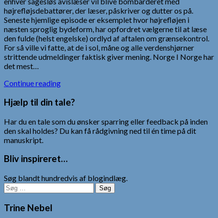
enhver sagesløs avislæser vil blive bombarderet med
højrefløjsdebattører, der læser, påskriver og dutter os på.
Seneste hjemlige episode er eksemplet hvor højrefløjen i
næsten sproglig bydeform, har opfordret vælgerne til at læse
den fulde (helst engelske) ordlyd af aftalen om grænsekontrol.
For så ville vi fatte, at de i sol, måne og alle verdenshjørner
strittende udmeldinger faktisk giver mening. Norge I Norge har
det mest…
Continue reading
Hjælp til din tale?
Har du en tale som du ønsker sparring eller feedback på inden
den skal holdes? Du kan få rådgivning ned til én time på dit
manuskript.
Bliv inspireret…
Søg blandt hundredvis af blogindlæg.
Søg
efter:
Trine Nebel