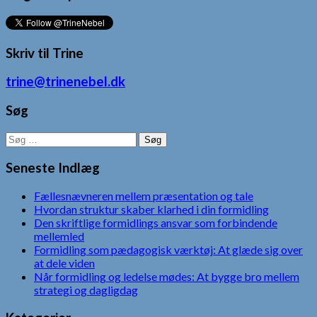
Skriv til Trine
trine@trinenebel.dk
Søg
Søg
efter:
Seneste Indlæg
Fællesnævneren mellem præsentation og tale
Hvordan struktur skaber klarhed i din formidling
Den skriftlige formidlings ansvar som forbindende
mellemled
Formidling som pædagogisk værktøj: At glæde sig over
at dele viden
Når formidling og ledelse mødes: At bygge bro mellem
strategi og dagligdag