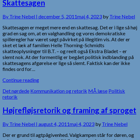
Skattesagen
By
Trine Nebel |
december 5, 2011
maj 4, 2023
by
Trine Nebel
Skattesagen er meget mere end en skattesag. Det er i lige så høj
grad en sag om, at en valghandling og vores demokratiske
spilleregler har været søgt påvirket på illegitim vis. At der er
sket et læk af familien Helle Thorning-Schmidts
skatteoplysninger til B.T. – og reelt også Ekstra Bladet – er
slemt nok. At der formentlig er begået politisk indblanding på
skattesagens afgørelse er lige så slemt. Faktisk kan der ikke
findes ord for…
Continue reading
Det nørdede
Kommunikation og retorik
MÅ læse
Politisk
retorik
Højrefløjsretorik og framing af sproget
By
Trine Nebel |
august 4, 2011
maj 4, 2023
by
Trine Nebel
Der er grund til agtpågivenhed. Valgkampen står for døren, og