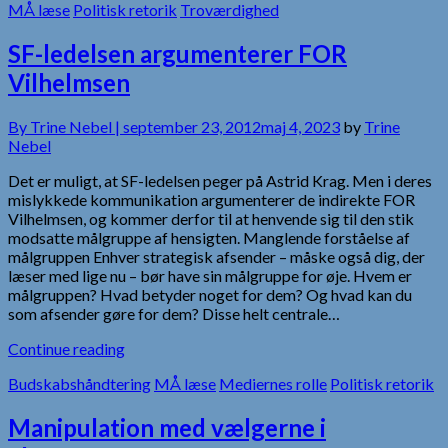
MÅ læse
Politisk retorik
Troværdighed
SF-ledelsen argumenterer FOR
Vilhelmsen
By
Trine Nebel |
september 23, 2012
maj 4, 2023
by
Trine
Nebel
Det er muligt, at SF-ledelsen peger på Astrid Krag. Men i deres
mislykkede kommunikation argumenterer de indirekte FOR
Vilhelmsen, og kommer derfor til at henvende sig til den stik
modsatte målgruppe af hensigten. Manglende forståelse af
målgruppen Enhver strategisk afsender – måske også dig, der
læser med lige nu – bør have sin målgruppe for øje. Hvem er
målgruppen? Hvad betyder noget for dem? Og hvad kan du
som afsender gøre for dem? Disse helt centrale…
Continue reading
Budskabshåndtering
MÅ læse
Mediernes rolle
Politisk retorik
Manipulation med vælgerne i