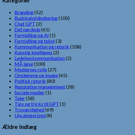
Kategorier
Branding
(52)
Budskabshåndtering
(100)
Chat GPT
(2)
Det nørdede
(61)
Formidling og AI
(1)
Formidling og tekst
(3)
Kommunikation og retorik
(108)
Kunstig intelligens
(2)
Ledelseskommunikation
(2)
MÅ læse
(100)
Mediernes rolle
(27)
Omdømme og image
(65)
Politisk retorik
(80)
Reputation management
(28)
Sociale medier
(1)
Taler
(58)
Tips og tricks til GPT
(1)
Troværdighed
(69)
Uncategorized
(8)
Ældre Indlæg