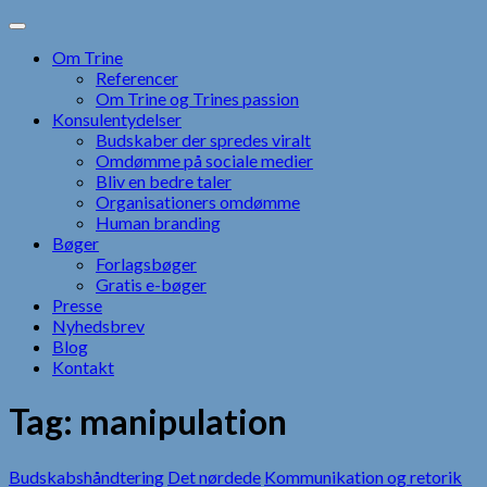
Skip
to
Om Trine
content
Referencer
Om Trine og Trines passion
Konsulentydelser
Budskaber der spredes viralt
Omdømme på sociale medier
Bliv en bedre taler
Organisationers omdømme
Human branding
Bøger
Forlagsbøger
Gratis e-bøger
Presse
Nyhedsbrev
Blog
Kontakt
Tag:
manipulation
Budskabshåndtering
Det nørdede
Kommunikation og retorik