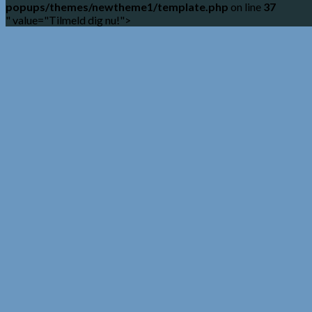
popups/themes/newtheme1/template.php
on line
37
" value="Tilmeld dig nu!">