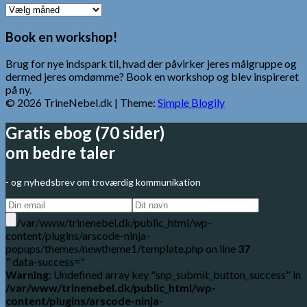
Ældre
Indlæg
Book en workshop!
Brug for nye indspark til, hvad der påvirker jeres målgruppe og
dermed jeres omdømme? Book en workshop og blev inspireret
på ny.
© 2026 TrineNebel.dk
| Theme:
Simple Blogily
Gratis ebog (70 sider)
om bedre taler
- og nyhedsbrev om troværdig kommunikation
/var/www/trinenebel.dk/public_html/wp-
content/plugins/arscode-ninja-
popups/themes/newtheme1/template.php on line
37
" data-success="
Warning
: Undefined array key "snp_submit_button_success" in
/var/www/trinenebel.dk/public_html/wp-
content/plugins/arscode-ninja-