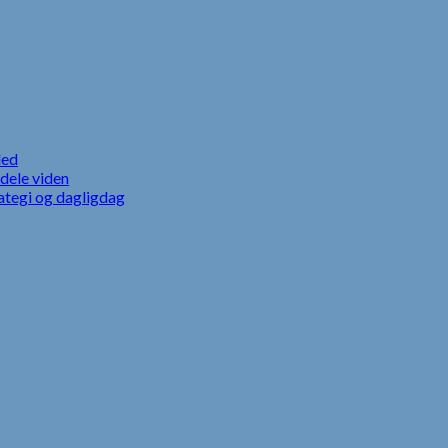
led
dele viden
ategi og dagligdag