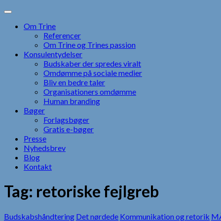
Skip
to
Om Trine
content
Referencer
Om Trine og Trines passion
Konsulentydelser
Budskaber der spredes viralt
Omdømme på sociale medier
Bliv en bedre taler
Organisationers omdømme
Human branding
Bøger
Forlagsbøger
Gratis e-bøger
Presse
Nyhedsbrev
Blog
Kontakt
Tag:
retoriske fejlgreb
Budskabshåndtering
Det nørdede
Kommunikation og retorik
MÅ