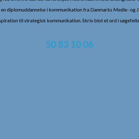
), en diplomuddannelse i kommunikation fra Danmarks Medie- og Jo
spiration til strategisk kommunikation. Skriv blot et ord i søgefelt
50 83 10 06