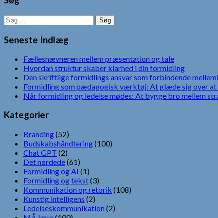
Søg
Søg
efter:
Seneste Indlæg
Fællesnævneren mellem præsentation og tale
Hvordan struktur skaber klarhed i din formidling
Den skriftlige formidlings ansvar som forbindende mellem
Formidling som pædagogisk værktøj: At glæde sig over at 
Når formidling og ledelse mødes: At bygge bro mellem str
Kategorier
Branding
(52)
Budskabshåndtering
(100)
Chat GPT
(2)
Det nørdede
(61)
Formidling og AI
(1)
Formidling og tekst
(3)
Kommunikation og retorik
(108)
Kunstig intelligens
(2)
Ledelseskommunikation
(2)
MÅ læse
(100)