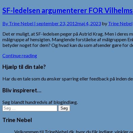
SF-ledelsen argumenterer FOR Vilhelm
By
Trine Nebel |
september 23, 2012
maj 4, 2023
by
Trine Nebel
Det er muligt, at SF-ledelsen peger på Astrid Krag. Men i deres
målgruppe af hensigten. Manglende forståelse af målgruppen Enh
betyder noget for dem? Og hvad kan du som afsender gøre for d
Continue reading
Hjælp til din tale?
Har du en tale som du ønsker sparring eller feedback på inden den
Bliv inspireret…
Søg blandt hundredvis af blogindlæg.
Søg
efter:
Trine Nebel
Velkommen til TrineNebel.dk, hvor du får indlæg, vinkler