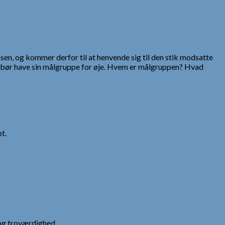
en, og kommer derfor til at henvende sig til den stik modsatte
– bør have sin målgruppe for øje. Hvem er målgruppen? Hvad
t.
og troværdighed.