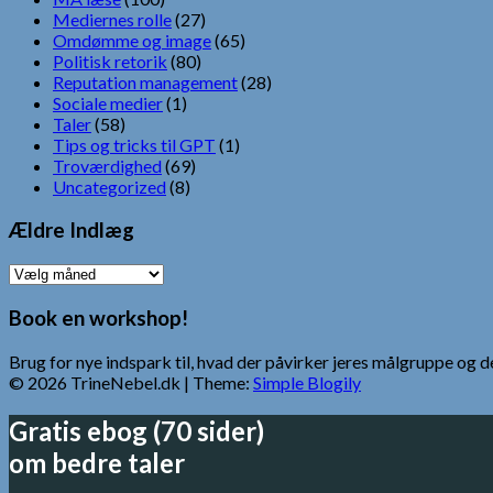
Mediernes rolle
(27)
Omdømme og image
(65)
Politisk retorik
(80)
Reputation management
(28)
Sociale medier
(1)
Taler
(58)
Tips og tricks til GPT
(1)
Troværdighed
(69)
Uncategorized
(8)
Ældre Indlæg
Ældre
Indlæg
Book en workshop!
Brug for nye indspark til, hvad der påvirker jeres målgruppe o
© 2026 TrineNebel.dk
| Theme:
Simple Blogily
Gratis ebog (70 sider)
om bedre taler