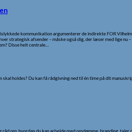
sen
 mislykkede kommunikation argumenterer de indirekte FOR Vilhelms
ver strategisk afsender – måske også dig, der læser med lige nu 
em? Disse helt centrale…
 skal holdes? Du kan få rådgivning ned til én time på dit manuskrip
 og råd om, hvordan du kan arbejde med omdømme, branding, taler 