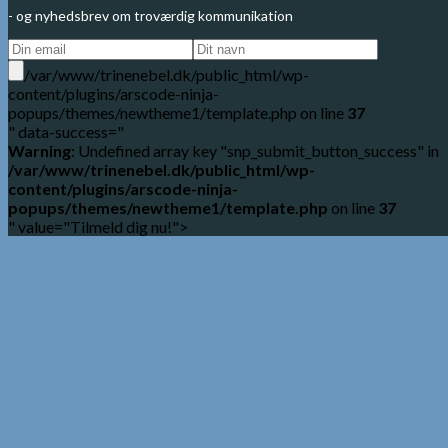
- og nyhedsbrev om troværdig kommunikation
/var/www/trinenebel.dk/public_html/wp-
content/plugins/arscode-ninja-
popups/themes/newtheme1/template.php on line
37
" data-success="
Warning
: Undefined array key "snp_submit_button_success" in
/var/www/trinenebel.dk/public_html/wp-
content/plugins/arscode-ninja-
popups/themes/newtheme1/template.php
on line
37
" value="Tilmeld dig nu!">