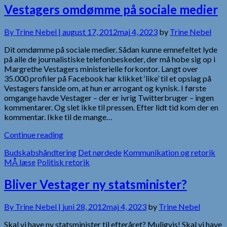
Vestagers omdømme på sociale medier
By
Trine Nebel |
august 17, 2012
maj 4, 2023
by
Trine Nebel
Dit omdømme på sociale medier. Sådan kunne emnefeltet lyde
på alle de journalistiske telefonbeskeder, der må hobe sig op i
Margrethe Vestagers ministerielle forkontor. Langt over
35.000 profiler på Facebook har klikket ‘like’ til et opslag på
Vestagers fanside om, at hun er arrogant og kynisk. I første
omgange havde Vestager – der er ivrig Twitterbruger – ingen
kommentarer. Og slet ikke til pressen. Efter lidt tid kom der en
kommentar. Ikke til de mange…
Continue reading
Budskabshåndtering
Det nørdede
Kommunikation og retorik
MÅ læse
Politisk retorik
Bliver Vestager ny statsminister?
By
Trine Nebel |
juni 28, 2012
maj 4, 2023
by
Trine Nebel
Skal vi have ny statsminister til efteråret? Muligvis! Skal vi have