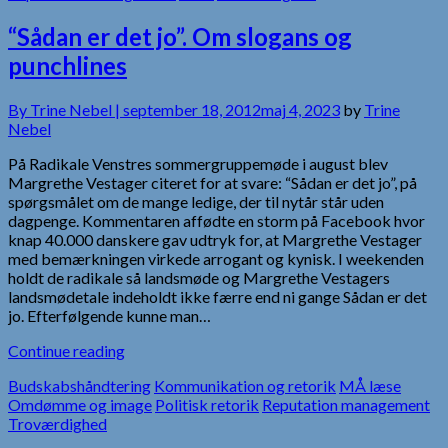
“Sådan er det jo”. Om slogans og
punchlines
By
Trine Nebel |
september 18, 2012
maj 4, 2023
by
Trine
Nebel
På Radikale Venstres sommergruppemøde i august blev
Margrethe Vestager citeret for at svare: “Sådan er det jo”, på
spørgsmålet om de mange ledige, der til nytår står uden
dagpenge. Kommentaren affødte en storm på Facebook hvor
knap 40.000 danskere gav udtryk for, at Margrethe Vestager
med bemærkningen virkede arrogant og kynisk. I weekenden
holdt de radikale så landsmøde og Margrethe Vestagers
landsmødetale indeholdt ikke færre end ni gange Sådan er det
jo. Efterfølgende kunne man…
Continue reading
Budskabshåndtering
Kommunikation og retorik
MÅ læse
Omdømme og image
Politisk retorik
Reputation management
Troværdighed