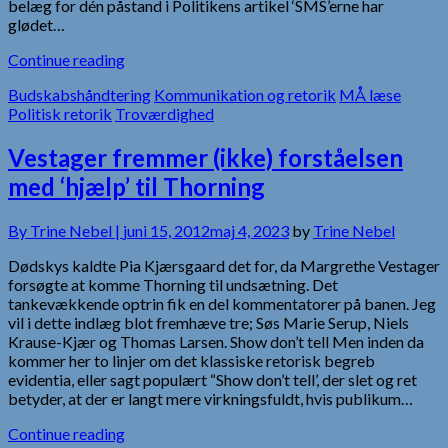
belæg for dén påstand i Politikens artikel ‘SMS’erne har
glødet…
Continue reading
Budskabshåndtering
Kommunikation og retorik
MÅ læse
Politisk retorik
Troværdighed
Vestager fremmer (ikke) forståelsen
med ‘hjælp’ til Thorning
By
Trine Nebel |
juni 15, 2012
maj 4, 2023
by
Trine Nebel
Dødskys kaldte Pia Kjærsgaard det for, da Margrethe Vestager
forsøgte at komme Thorning til undsætning. Det
tankevækkende optrin fik en del kommentatorer på banen. Jeg
vil i dette indlæg blot fremhæve tre; Søs Marie Serup, Niels
Krause-Kjær og Thomas Larsen. Show don’t tell Men inden da
kommer her to linjer om det klassiske retorisk begreb
evidentia, eller sagt populært “Show don’t tell’, der slet og ret
betyder, at der er langt mere virkningsfuldt, hvis publikum…
Continue reading