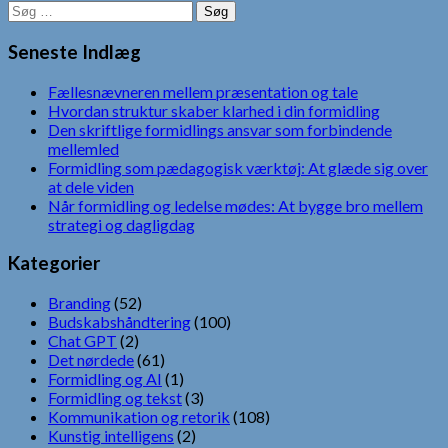
Søg
efter:
Seneste Indlæg
Fællesnævneren mellem præsentation og tale
Hvordan struktur skaber klarhed i din formidling
Den skriftlige formidlings ansvar som forbindende
mellemled
Formidling som pædagogisk værktøj: At glæde sig over
at dele viden
Når formidling og ledelse mødes: At bygge bro mellem
strategi og dagligdag
Kategorier
Branding
(52)
Budskabshåndtering
(100)
Chat GPT
(2)
Det nørdede
(61)
Formidling og AI
(1)
Formidling og tekst
(3)
Kommunikation og retorik
(108)
Kunstig intelligens
(2)