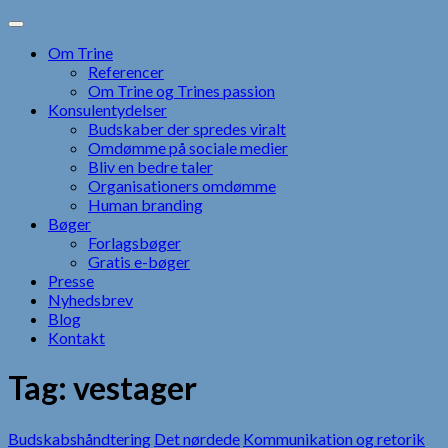
Skip
to
Om Trine
content
Referencer
Om Trine og Trines passion
Konsulentydelser
Budskaber der spredes viralt
Omdømme på sociale medier
Bliv en bedre taler
Organisationers omdømme
Human branding
Bøger
Forlagsbøger
Gratis e-bøger
Presse
Nyhedsbrev
Blog
Kontakt
Tag:
vestager
Budskabshåndtering
Det nørdede
Kommunikation og retorik