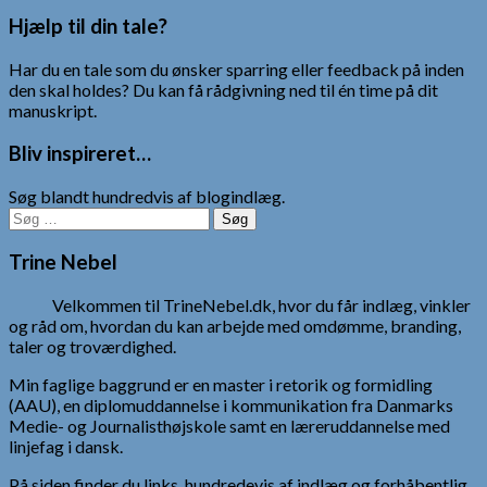
Hjælp til din tale?
Har du en tale som du ønsker sparring eller feedback på inden
den skal holdes? Du kan få rådgivning ned til én time på dit
manuskript.
Bliv inspireret…
Søg blandt hundredvis af blogindlæg.
Søg
efter:
Trine Nebel
Velkommen til TrineNebel.dk, hvor du får indlæg, vinkler
og råd om, hvordan du kan arbejde med omdømme, branding,
taler og troværdighed.
Min faglige baggrund er en master i retorik og formidling
(AAU), en diplomuddannelse i kommunikation fra Danmarks
Medie- og Journalisthøjskole samt en læreruddannelse med
linjefag i dansk.
På siden finder du links, hundredevis af indlæg og forhåbentlig