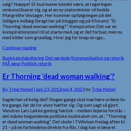
valg? Næppe! Et bud kunne istedet være, at regeringen
omkonstituerer sig, og at en ny statsminister vil hedde
Margrethe Vestager. Her kommer opfølgningen på det
tidligere indlæg (bragt her på bloggen og på Kforum): ”Er
Thorning ‘dead woman walking?”. Konspiration Det var en
konspirationsteori til at starte med, og er det fortsat, men nu
med kilder som grundlag. Hvor jeg for knap en uge…
Continue reading
Budskabshåndtering
Det nørdede
Kommunikation og retorik
MÅ læse
Politisk retorik
Er Thorning ‘dead woman walking’?
By
Trine Nebel |
juni 23, 2012
maj 4, 2023
by
Trine Nebel
Sagde han virkelig det? Nogen gange skal man høre ordene to-
tre gange, før de for alvor hæfter sig. Og som sagt så gjort.
Venstres Lars Løkke gentog faktisk – mellem linjerne forstås –
det måske begyndende politiske budskabet om, at : “Thorning
er dead woman walking“. Det skete i TVAvisen fredag aften kl.
21 – på en forbindelse direkte fra Rio. I dag kan vi læse et