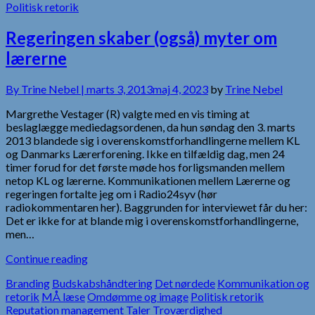
Politisk retorik
Regeringen skaber (også) myter om
lærerne
By
Trine Nebel |
marts 3, 2013
maj 4, 2023
by
Trine Nebel
Margrethe Vestager (R) valgte med en vis timing at
beslaglægge mediedagsordenen, da hun søndag den 3. marts
2013 blandede sig i overenskomstforhandlingerne mellem KL
og Danmarks Lærerforening. Ikke en tilfældig dag, men 24
timer forud for det første møde hos forligsmanden mellem
netop KL og lærerne. Kommunikationen mellem Lærerne og
regeringen fortalte jeg om i Radio24syv (hør
radiokommentaren her). Baggrunden for interviewet får du her:
Det er ikke for at blande mig i overenskomstforhandlingerne,
men…
Continue reading
Branding
Budskabshåndtering
Det nørdede
Kommunikation og
retorik
MÅ læse
Omdømme og image
Politisk retorik
Reputation management
Taler
Troværdighed