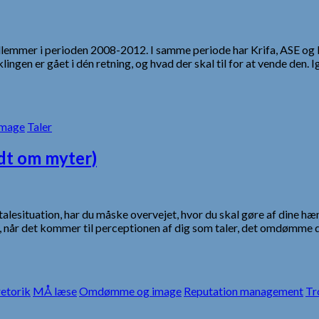
emmer i perioden 2008-2012. I samme periode har Krifa, ASE og 
lingen er gået i dén retning, og hvad der skal til for at vende de
mage
Taler
idt om myter)
 en talesituation, har du måske overvejet, hvor du skal gøre af din
et, når det kommer til perceptionen af dig som taler, det omdømme 
etorik
MÅ læse
Omdømme og image
Reputation management
Tr