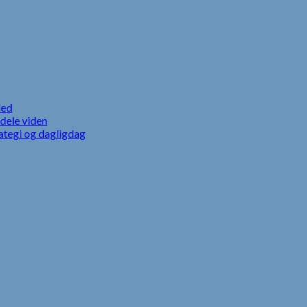
led
dele viden
ategi og dagligdag