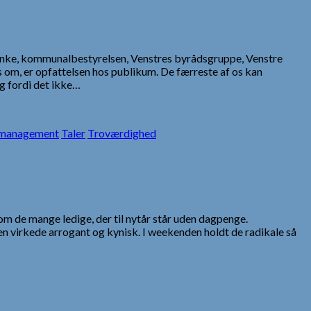
anke, kommunalbestyrelsen, Venstres byrådsgruppe, Venstre
pes om, er opfattelsen hos publikum. De færreste af os kan
g fordi det ikke…
 management
Taler
Troværdighed
m de mange ledige, der til nytår står uden dagpenge.
virkede arrogant og kynisk. I weekenden holdt de radikale så