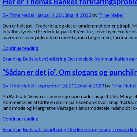
Her er Thomas Bankes forklaringsprob
By
Trine Nebel |
januar 9, 2013
maj 4, 2023
by
Trine Nebel
Den er helt gal i Fredericia, og det er omdømmet der er på sp
lokalbestyrelse i Fredericia, partiet Venstre, selve byen Frederic
overvære selve polemikken direkte, men følger med, fordi scenar
Continue reading
Branding
Budskabshåndtering
Det nørdede
Kommunikation og r
“Sådan er det jo”. Om slogans og punchli
By
Trine Nebel |
september 18, 2012
maj 4, 2023
by
Trine Nebel
På Radikale Venstres sommergruppemøde i august blev Margrethe V
Kommentaren affødte en storm på Facebook hvor knap 40.000 da
landsmøde og Margrethe Vestagers landsmødetale indeholdt ikke
Continue reading
Branding
Budskabshåndtering
Omdømme og image
Troværdig