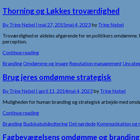
Thorning og Løkkes troværdighed
By
Trine Nebel |
maj 27, 2015
maj 4, 2023
by
Trine Nebel
Troværdighed er aldeles afgørende for en politikers omdømme. 
perception.
Continue reading
Branding
Omdømme og image
Reputation management
Uncateg
Brug jeres omdømme strategisk
By
Trine Nebel |
april 11, 2014
maj 4, 2023
by
Trine Nebel
Muligheden for human branding og strategisk arbejde med omdøm
Continue reading
Branding
Budskabshåndtering
Det nørdede
Kommunikation og r
Fagbevægelsens omdømme og branding