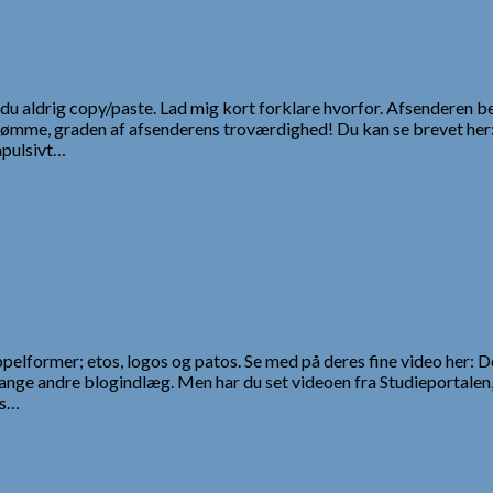
å du aldrig copy/paste. Lad mig kort forklare hvorfor. Afsenderen
edømme, graden af afsenderens troværdighed! Du kan se brevet her
mpulsivt…
pelformer; etos, logos og patos. Se med på deres fine video her: D
nge andre blogindlæg. Men har du set videoen fra Studieportalen,
os…