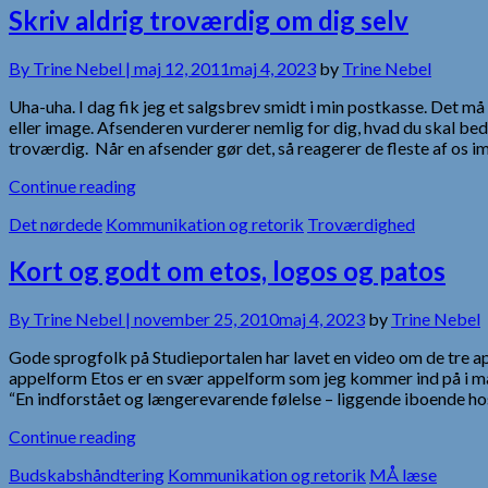
Skriv aldrig troværdig om dig selv
By
Trine Nebel |
maj 12, 2011
maj 4, 2023
by
Trine Nebel
Uha-uha. I dag fik jeg et salgsbrev smidt i min postkasse. Det m
eller image. Afsenderen vurderer nemlig for dig, hvad du skal b
troværdig. Når en afsender gør det, så reagerer de fleste af os i
Continue reading
Det nørdede
Kommunikation og retorik
Troværdighed
Kort og godt om etos, logos og patos
By
Trine Nebel |
november 25, 2010
maj 4, 2023
by
Trine Nebel
Gode sprogfolk på Studieportalen har lavet en video om de tre ap
appelform Etos er en svær appelform som jeg kommer ind på i ma
“En indforstået og længerevarende følelse – liggende iboende h
Continue reading
Budskabshåndtering
Kommunikation og retorik
MÅ læse