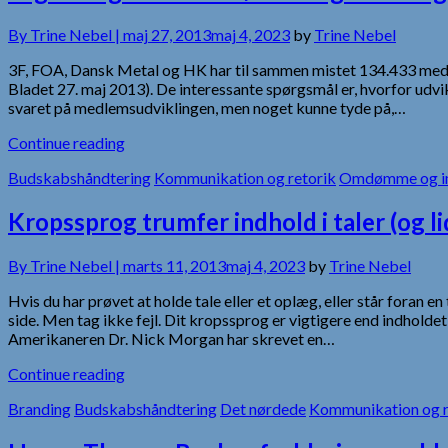
By
Trine Nebel |
maj 27, 2013
maj 4, 2023
by
Trine Nebel
3F, FOA, Dansk Metal og HK har til sammen mistet 134.433 medl
Bladet 27. maj 2013). De interessante spørgsmål er, hvorfor udvik
svaret på medlemsudviklingen, men noget kunne tyde på,…
Continue reading
Budskabshåndtering
Kommunikation og retorik
Omdømme og i
Kropssprog trumfer indhold i taler (og l
By
Trine Nebel |
marts 11, 2013
maj 4, 2023
by
Trine Nebel
Hvis du har prøvet at holde tale eller et oplæg, eller står foran
side. Men tag ikke fejl. Dit kropssprog er vigtigere end indhold
Amerikaneren Dr. Nick Morgan har skrevet en…
Continue reading
Branding
Budskabshåndtering
Det nørdede
Kommunikation og r