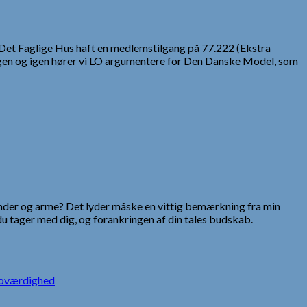
Det Faglige Hus haft en medlemstilgang på 77.222 (Ekstra
n. Igen og igen hører vi LO argumentere for Den Danske Model, som
e hænder og arme? Det lyder måske en vittig bemærkning fra min
du tager med dig, og forankringen af din tales budskab.
oværdighed