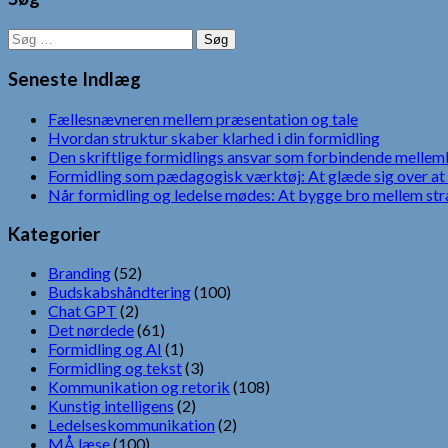
Søg
efter:
Seneste Indlæg
Fællesnævneren mellem præsentation og tale
Hvordan struktur skaber klarhed i din formidling
Den skriftlige formidlings ansvar som forbindende mellem
Formidling som pædagogisk værktøj: At glæde sig over at 
Når formidling og ledelse mødes: At bygge bro mellem str
Kategorier
Branding
(52)
Budskabshåndtering
(100)
Chat GPT
(2)
Det nørdede
(61)
Formidling og AI
(1)
Formidling og tekst
(3)
Kommunikation og retorik
(108)
Kunstig intelligens
(2)
Ledelseskommunikation
(2)
MÅ læse
(100)