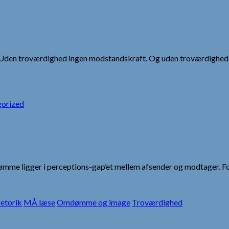
Uden troværdighed ingen modstandskraft. Og uden troværdighed e
orized
me ligger i perceptions-gap’et mellem afsender og modtager. Fors
etorik
MÅ læse
Omdømme og image
Troværdighed