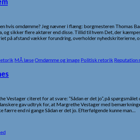
lem
il. Men hvis omdømme? Jeg nævner i flæng: borgmesteren Thomas B
ia, og sikker flere aktører end disse. Tillid til hvem Det, der kæm
iet på afstand vækker forundring, overholder nyhedskriterierne, o
etorik
MÅ læse
Omdømme og image
Politisk retorik
Reputation
nes
estager citeret for at svare: “Sådan er det jo”, på spørgsmålet o
nskere gav udtryk for, at Margrethe Vestager med bemærkningen 
 færre end ni gange Sådan er det jo. Efterfølgende kunne man…
hed