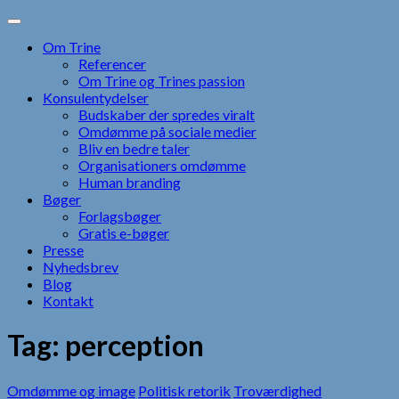
Skip
to
Om Trine
content
Referencer
Om Trine og Trines passion
Konsulentydelser
Budskaber der spredes viralt
Omdømme på sociale medier
Bliv en bedre taler
Organisationers omdømme
Human branding
Bøger
Forlagsbøger
Gratis e-bøger
Presse
Nyhedsbrev
Blog
Kontakt
Tag:
perception
Omdømme og image
Politisk retorik
Troværdighed