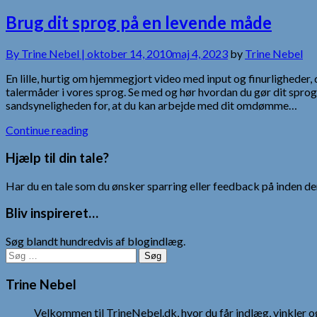
Brug dit sprog på en levende måde
By
Trine Nebel |
oktober 14, 2010
maj 4, 2023
by
Trine Nebel
En lille, hurtig om hjemmegjort video med input og finurligheder, d
talermåder i vores sprog. Se med og hør hvordan du gør dit sprog
sandsyneligheden for, at du kan arbejde med dit omdømme…
Continue reading
Hjælp til din tale?
Har du en tale som du ønsker sparring eller feedback på inden den
Bliv inspireret…
Søg blandt hundredvis af blogindlæg.
Søg
efter:
Trine Nebel
Velkommen til TrineNebel.dk, hvor du får indlæg, vinkler