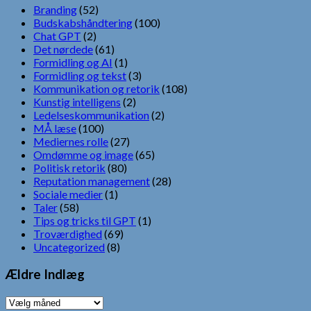
Branding
(52)
Budskabshåndtering
(100)
Chat GPT
(2)
Det nørdede
(61)
Formidling og AI
(1)
Formidling og tekst
(3)
Kommunikation og retorik
(108)
Kunstig intelligens
(2)
Ledelseskommunikation
(2)
MÅ læse
(100)
Mediernes rolle
(27)
Omdømme og image
(65)
Politisk retorik
(80)
Reputation management
(28)
Sociale medier
(1)
Taler
(58)
Tips og tricks til GPT
(1)
Troværdighed
(69)
Uncategorized
(8)
Ældre Indlæg
Ældre