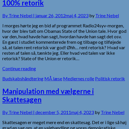
100% retorik
By
Trine Nebel |
januar 26, 2012
maj 4, 2023
by
Trine Nebel
I morges hørte jeg en bid af programmet Radio24syv-morgen,
hvor der blev talt om Obamas State of the Union tale. Hvor god
var den, hvad havde han sagt, hvordan havde han sagt det osv.
En gæst i studiet kommenterede frem og tilbage og tilføjede
så, at talen rent retorisk var god! Øhh… rent retorisk? Hvad var
resten af talen så, tænkte jeg. Eller hvad ved talen var ikke
retorisk? State of the Union er retorik…
Continue reading
Budskabshåndtering
MÅ læse
Mediernes rolle
Politisk retorik
Manipulation med vælgerne i
Skattesagen
By
Trine Nebel |
december 5, 2011
maj 4, 2023
by
Trine Nebel
Skattesagen er meget mere end en skattesag. Det er i lige så høj
grad en sag om, at en valghandling og vores demokratiske