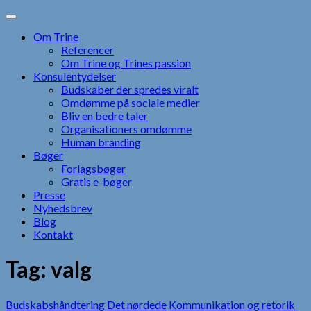
Skip
to
Om Trine
content
Referencer
Om Trine og Trines passion
Konsulentydelser
Budskaber der spredes viralt
Omdømme på sociale medier
Bliv en bedre taler
Organisationers omdømme
Human branding
Bøger
Forlagsbøger
Gratis e-bøger
Presse
Nyhedsbrev
Blog
Kontakt
Tag:
valg
Budskabshåndtering
Det nørdede
Kommunikation og retorik