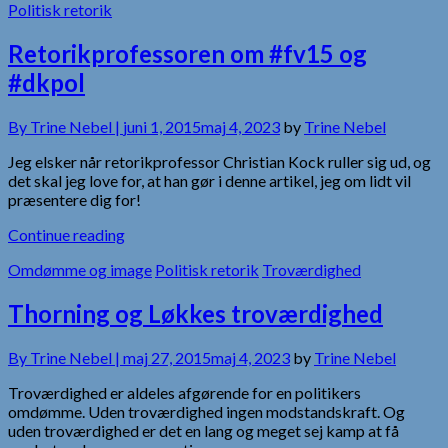
Politisk retorik
Retorikprofessoren om #fv15 og
#dkpol
By
Trine Nebel |
juni 1, 2015
maj 4, 2023
by
Trine Nebel
Jeg elsker når retorikprofessor Christian Kock ruller sig ud, og
det skal jeg love for, at han gør i denne artikel, jeg om lidt vil
præsentere dig for!
Continue reading
Omdømme og image
Politisk retorik
Troværdighed
Thorning og Løkkes troværdighed
By
Trine Nebel |
maj 27, 2015
maj 4, 2023
by
Trine Nebel
Troværdighed er aldeles afgørende for en politikers
omdømme. Uden troværdighed ingen modstandskraft. Og
uden troværdighed er det en lang og meget sej kamp at få