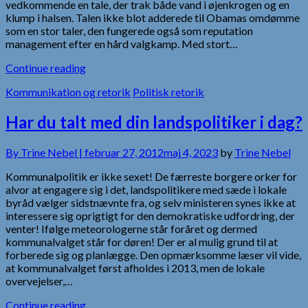
vedkommende en tale, der trak både vand i øjenkrogen og en
klump i halsen. Talen ikke blot adderede til Obamas omdømme
som en stor taler, den fungerede også som reputation
management efter en hård valgkamp. Med stort…
Continue reading
Kommunikation og retorik
Politisk retorik
Har du talt med din landspolitiker i dag?
By
Trine Nebel |
februar 27, 2012
maj 4, 2023
by
Trine Nebel
Kommunalpolitik er ikke sexet! De færreste borgere orker for
alvor at engagere sig i det, landspolitikere med sæde i lokale
byråd vælger sidstnævnte fra, og selv ministeren synes ikke at
interessere sig oprigtigt for den demokratiske udfordring, der
venter! Ifølge meteorologerne står foråret og dermed
kommunalvalget står for døren! Der er al mulig grund til at
forberede sig og planlægge. Den opmærksomme læser vil vide,
at kommunalvalget først afholdes i 2013, men de lokale
overvejelser,…
Continue reading