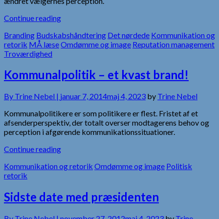
ændret vælgernes perception.
Continue reading
Branding
Budskabshåndtering
Det nørdede
Kommunikation og
retorik
MÅ læse
Omdømme og image
Reputation management
Troværdighed
Kommunalpolitik – et kvast brand!
By
Trine Nebel |
januar 7, 2014
maj 4, 2023
by
Trine Nebel
Kommunalpolitikere er som politikere er flest. Fristet af et
afsenderperspektiv, der totalt overser modtagerens behov og
perception i afgørende kommunikationssituationer.
Continue reading
Kommunikation og retorik
Omdømme og image
Politisk
retorik
Sidste date med præsidenten
By
Trine Nebel |
november 27, 2012
maj 4, 2023
by
Trine