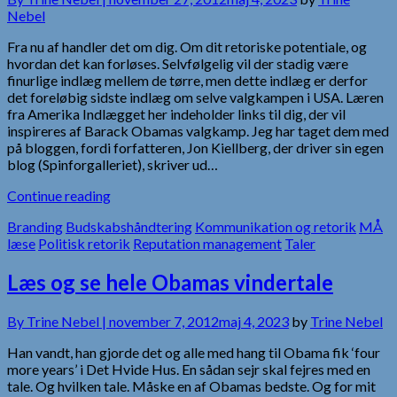
Nebel
Fra nu af handler det om dig. Om dit retoriske potentiale, og
hvordan det kan forløses. Selvfølgelig vil der stadig være
finurlige indlæg mellem de tørre, men dette indlæg er derfor
det foreløbig sidste indlæg om selve valgkampen i USA. Læren
fra Amerika Indlægget her indeholder links til dig, der vil
inspireres af Barack Obamas valgkamp. Jeg har taget dem med
på bloggen, fordi forfatteren, Jon Kiellberg, der driver sin egen
blog (Spinforgalleriet), skriver ud…
Continue reading
Branding
Budskabshåndtering
Kommunikation og retorik
MÅ
læse
Politisk retorik
Reputation management
Taler
Læs og se hele Obamas vindertale
By
Trine Nebel |
november 7, 2012
maj 4, 2023
by
Trine Nebel
Han vandt, han gjorde det og alle med hang til Obama fik ‘four
more years’ i Det Hvide Hus. En sådan sejr skal fejres med en
tale. Og hvilken tale. Måske en af Obamas bedste. Og for mit