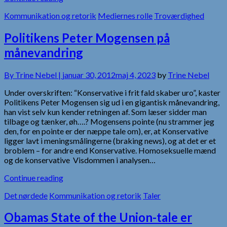
Kommunikation og retorik
Mediernes rolle
Troværdighed
Politikens Peter Mogensen på
månevandring
By
Trine Nebel |
januar 30, 2012
maj 4, 2023
by
Trine Nebel
Under overskriften: “Konservative i frit fald skaber uro”, kaster
Politikens Peter Mogensen sig ud i en gigantisk månevandring,
han vist selv kun kender retningen af. Som læser sidder man
tilbage og tænker, øh….? Mogensens pointe (nu strammer jeg
den, for en pointe er der næppe tale om), er, at Konservative
ligger lavt i meningsmålingerne (braking news), og at det er et
broblem – for andre end Konservative. Homoseksuelle mænd
og de konservative Visdommen i analysen…
Continue reading
Det nørdede
Kommunikation og retorik
Taler
Obamas State of the Union-tale er