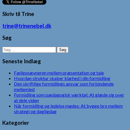
Skriv til Trine
trine@trinenebel.dk
Søg
Søg
efter:
Seneste Indlæg
Fællesnævneren mellem præsentation og tale
Hvordan struktur skaber klarhed i din formidling
Den skriftlige formidlings ansvar som forbindende
mellemled
Formidling som pædagogisk værktøj: At glæde sig over
at dele viden
Når formidling og ledelse mødes: At bygge bro mellem
strategi og dagligdag
Kategorier