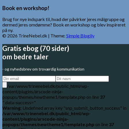
Indlæg
Book en workshop!
Brug for nye indspark til, hvad der påvirker jeres målgruppe og
dermed jeres omdømme? Book en workshop og blev inspireret
på ny.
© 2026 TrineNebel.dk
| Theme:
Simple Blogily
Gratis ebog (70 sider)
om bedre taler
- og nyhedsbrev om troværdig kommunikation
/var/www/trinenebel.dk/public_html/wp-
content/plugins/arscode-ninja-
popups/themes/newtheme1/template.php on line
37
" data-success="
Warning
: Undefined array key "snp_submit_button_success" in
/var/www/trinenebel.dk/public_html/wp-
content/plugins/arscode-ninja-
popups/themes/newtheme1/template.php
on line
37