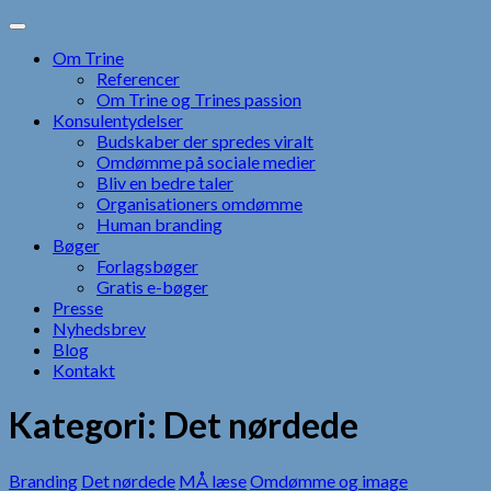
Skip
to
Om Trine
content
Referencer
Om Trine og Trines passion
Konsulentydelser
Budskaber der spredes viralt
Omdømme på sociale medier
Bliv en bedre taler
Organisationers omdømme
Human branding
Bøger
Forlagsbøger
Gratis e-bøger
Presse
Nyhedsbrev
Blog
Kontakt
Kategori:
Det nørdede
Branding
Det nørdede
MÅ læse
Omdømme og image