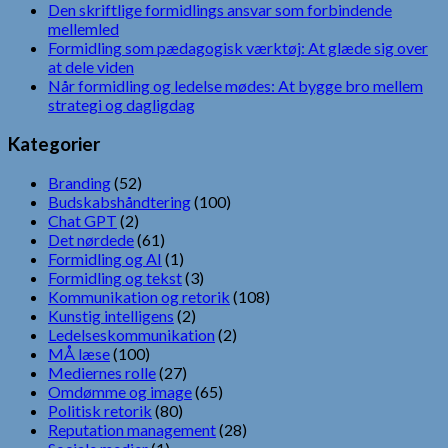
Den skriftlige formidlings ansvar som forbindende
mellemled
Formidling som pædagogisk værktøj: At glæde sig over
at dele viden
Når formidling og ledelse mødes: At bygge bro mellem
strategi og dagligdag
Kategorier
Branding
(52)
Budskabshåndtering
(100)
Chat GPT
(2)
Det nørdede
(61)
Formidling og AI
(1)
Formidling og tekst
(3)
Kommunikation og retorik
(108)
Kunstig intelligens
(2)
Ledelseskommunikation
(2)
MÅ læse
(100)
Mediernes rolle
(27)
Omdømme og image
(65)
Politisk retorik
(80)
Reputation management
(28)