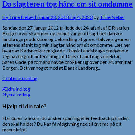
Da slagteren tog hånd om sit omdømme
By
Trine Nebel |
januar 28, 2013
maj 4, 2023
by
Trine Nebel
Søndag den 27. januar 2012 trillede det 24. afsnit af DR-serien
Borgen over skærmen, og emnet var groft sagt det danske
landbrugs produktion og behandling af grise. Halvvejs gennem
aftenens afsnit tog min slagter hånd om sit omdømme. Læs her
hvordan Kødsnedkeren gjorde. Dansk Landsbrugs omdømme
Jeg havde godt noteret mig, at Dansk Landbrugs direktør,
Søren Gade, på forhånd havde brokket sig over det 24. afsnit af
Borgen. Det var noget med at Dansk Landbrug…
Continue reading
Navigation
Ældre indlæg
Nyere indlæg
til
Hjælp til din tale?
indlæg
Har du en tale som du ønsker sparring eller feedback på inden
den skal holdes? Du kan få rådgivning ned til én time på dit
manuskript.