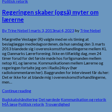
Politisk retorik
Regeringen skaber (også) myter om
lærerne
By
Trine Nebel |
marts 3, 2013
maj 4, 2023
by
Trine Nebel
Margrethe Vestager (R) valgte med en vis timing at
beslaglægge mediedagsordenen, da hun søndag den 3. marts
2013 blandede sig i overenskomstforhandlingerne mellem KL
og Danmarks Lærerforening. Ikke en tilfældig dag, men 24
timer forud for det første møde hos forligsmanden mellem
netop KL og lærerne. Kommunikationen mellem Lærerne og
regeringen fortalte jeg om i Radio24syv (hør
radiokommentaren her). Baggrunden for interviewet får du her:
Det er ikke for at blande mig i overenskomstforhandlingerne,
men…
Continue reading
Budskabshåndtering
Det nørdede
Kommunikation og retorik
MÅ læse
Politisk retorik
Troværdighed