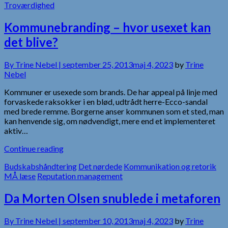
Troværdighed
Kommunebranding – hvor usexet kan
det blive?
By
Trine Nebel |
september 25, 2013
maj 4, 2023
by
Trine
Nebel
Kommuner er usexede som brands. De har appeal på linje med
forvaskede raksokker i en blød, udtrådt herre-Ecco-sandal
med brede remme. Borgerne anser kommunen som et sted, man
kan henvende sig, om nødvendigt, mere end et implementeret
aktiv…
Continue reading
Budskabshåndtering
Det nørdede
Kommunikation og retorik
MÅ læse
Reputation management
Da Morten Olsen snublede i metaforen
By
Trine Nebel |
september 10, 2013
maj 4, 2023
by
Trine