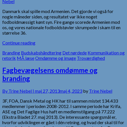
Nebel
Danmark skal spille mod Armenien. Det gjorde vi også for
nogle måneder siden, og resultatet var ikke noget
fodboldmæssigt kønt syn. Fire gange scorede Armenien mod
os, og vores nationale fodboldstøvler skrumpede i skam til en
størrelse 36.
Continue reading
Branding
Budskabshåndtering
Det nørdede
Kommunikation og
retorik
MÅ læse
Omdømme og image
Troværdighed
Fagbevægelsens omdømme og
branding
By
Trine Nebel |
maj 27, 2013
maj 4, 2023
by
Trine Nebel
3F, FOA, Dansk Metal og HK har til sammen mistet 134.433
medlemmer i perioden 2008-2012. I samme periode har Krifa,
ASE og Det Faglige Hus haft en medlemstilgang på 77.222
(Ekstra Bladet 27. maj 2013). De interessante spørgsmål er,
hvorfor udviklingen er gået i dén retning, og hvad der skal til for