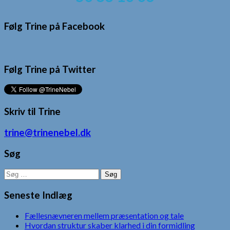
Følg Trine på Facebook
Følg Trine på Twitter
Skriv til Trine
trine@trinenebel.dk
Søg
Søg
efter:
Seneste Indlæg
Fællesnævneren mellem præsentation og tale
Hvordan struktur skaber klarhed i din formidling