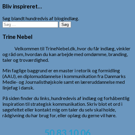
Bliv inspireret…
Søg blandt hundredvis af blogindlæg.
Søg
efter:
Trine Nebel
Velkommen til TrineNebel.dk, hvor du får indlæg, vinkler
og råd om, hvordan du kan arbejde med omdømme, branding,
taler og troværdighed.
Min faglige baggrund er en master i retorik og formidling
(AAU), en diplomuddannelse i kommunikation fra Danmarks
Medie- og Journalisthøjskole samt en læreruddannelse med
linjefag i dansk.
På siden finder du links, hundredevis af indlæg og forhåbentlig
inspiration til strategisk kommunikation. Skriv blot et ord i
søgefeltet eller kontakt mig om taler du selv skal holde,
rådgivning du har brug for, eller oplæg du gerne vil høre.
50 83 10 06