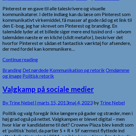
Pinterest er en gave til alle taleskrivere og visuelle
kommunikatører. I dette indlæg kan du læse om Pinterest som
kommunikativt virkemiddel, få masser af gode råd og et link til
den E-bog, jeg har skrevet om Pinterest og branding. En
talemåde lyder at et billede siger mere end tusind ord – selvom
talemåden næste er en kliché (slidt metafor), beskriver det
hvorfor Pinterest er sådan et fantastisk værktøj for afsendere,
der med fordel kan kommunikere…
Continue reading
Branding
Det nørdede
Kommunikation og retorik
Omdømme
og image
Politisk retorik
Valgkamp på sociale medier
By
Trine Nebel |
marts 15, 2013
maj 4, 2023
by
Trine Nebel
Politik og valg foregår ikke længere på gader og stræder, men i
høj grad også på nettet. Valgkampen er blevet digital – men
hvor klar er kandidaterne til det? Crownw Plaza blev kendt som
et ‘politisk’ hotel, da partier S + R + SF nærmest flyttede ind