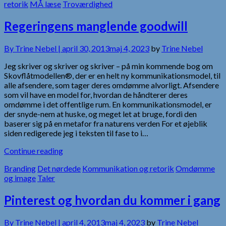
retorik
MÅ læse
Troværdighed
Regeringens manglende goodwill
By
Trine Nebel |
april 30, 2013
maj 4, 2023
by
Trine Nebel
Jeg skriver og skriver og skriver – på min kommende bog om
Skovflåtmodellen®, der er en helt ny kommunikationsmodel, til
alle afsendere, som tager deres omdømme alvorligt. Afsendere
som vil have en model for, hvordan de håndterer deres
omdømme i det offentlige rum. En kommunikationsmodel, er
der snyde-nem at huske, og meget let at bruge, fordi den
baserer sig på en metafor fra naturens verden For et øjeblik
siden redigerede jeg i teksten til fase to i…
Continue reading
Branding
Det nørdede
Kommunikation og retorik
Omdømme
og image
Taler
Pinterest og hvordan du kommer i gang
By
Trine Nebel |
april 4, 2013
maj 4, 2023
by
Trine Nebel