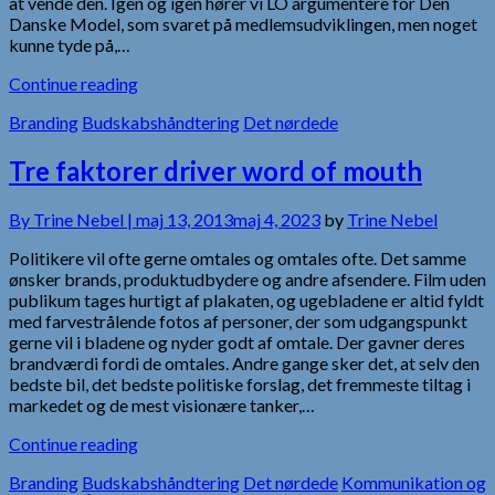
at vende den. Igen og igen hører vi LO argumentere for Den
Danske Model, som svaret på medlemsudviklingen, men noget
kunne tyde på,…
Continue reading
Branding
Budskabshåndtering
Det nørdede
Tre faktorer driver word of mouth
By
Trine Nebel |
maj 13, 2013
maj 4, 2023
by
Trine Nebel
Politikere vil ofte gerne omtales og omtales ofte. Det samme
ønsker brands, produktudbydere og andre afsendere. Film uden
publikum tages hurtigt af plakaten, og ugebladene er altid fyldt
med farvestrålende fotos af personer, der som udgangspunkt
gerne vil i bladene og nyder godt af omtale. Der gavner deres
brandværdi fordi de omtales. Andre gange sker det, at selv den
bedste bil, det bedste politiske forslag, det fremmeste tiltag i
markedet og de mest visionære tanker,…
Continue reading
Branding
Budskabshåndtering
Det nørdede
Kommunikation og