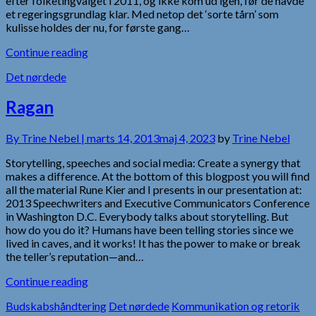
efter folketingvalget i 2011, og ikke kom ud igen, før de havde
et regeringsgrundlag klar. Med netop det ‘sorte tårn’ som
kulisse holdes der nu, for første gang…
Continue reading
Det nørdede
Ragan
By
Trine Nebel |
marts 14, 2013
maj 4, 2023
by
Trine Nebel
Storytelling, speeches and social media: Create a synergy that
makes a difference. At the bottom of this blogpost you will find
all the material Rune Kier and I presents in our presentation at:
2013 Speechwriters and Executive Communicators Conference
in Washington D.C. Everybody talks about storytelling. But
how do you do it? Humans have been telling stories since we
lived in caves, and it works! It has the power to make or break
the teller’s reputation—and…
Continue reading
Budskabshåndtering
Det nørdede
Kommunikation og retorik