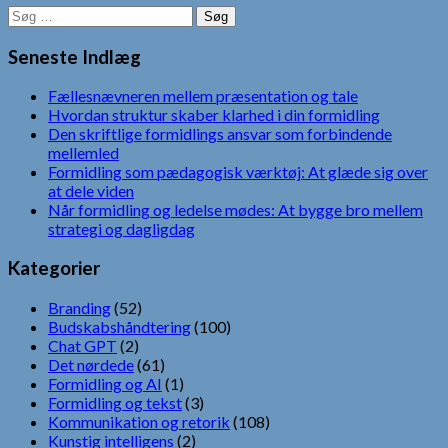
Søg
efter:
Seneste Indlæg
Fællesnævneren mellem præsentation og tale
Hvordan struktur skaber klarhed i din formidling
Den skriftlige formidlings ansvar som forbindende
mellemled
Formidling som pædagogisk værktøj: At glæde sig over
at dele viden
Når formidling og ledelse mødes: At bygge bro mellem
strategi og dagligdag
Kategorier
Branding
(52)
Budskabshåndtering
(100)
Chat GPT
(2)
Det nørdede
(61)
Formidling og AI
(1)
Formidling og tekst
(3)
Kommunikation og retorik
(108)
Kunstig intelligens
(2)