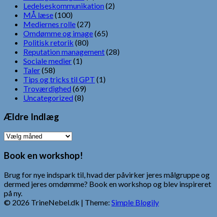
Ledelseskommunikation
(2)
MÅ læse
(100)
Mediernes rolle
(27)
Omdømme og image
(65)
Politisk retorik
(80)
Reputation management
(28)
Sociale medier
(1)
Taler
(58)
Tips og tricks til GPT
(1)
Troværdighed
(69)
Uncategorized
(8)
Ældre Indlæg
Ældre
Indlæg
Book en workshop!
Brug for nye indspark til, hvad der påvirker jeres målgruppe og
dermed jeres omdømme? Book en workshop og blev inspireret
på ny.
© 2026 TrineNebel.dk
| Theme:
Simple Blogily