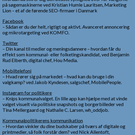
på søgemaskinerne ved Kristian Humle Lauritsen, Marketing
Lion – et af de førende SEO-firmaer i Danmark
Facebook
– Sådan er du der helt, rigtigt og aktivt. Avanceret annoncering
og mikrotargeting ved KOMFO.
Twitter
– Din kanal til medier og meningsdannere – hvordan får du
effekt som kommunal- eller folketingskandidat, ved Benjamin
Rud Elberth, digital chef, Hou Media.
Mobiltelefoni
– Hvad rører sig på markedet – hvad kan du bruge i din
valgkamp? ved Jakob Kyndesen, salgschef, MobilePeople.
Instagram for politikere
– Knips kommunalvalget. En lille app kan hjælpe med at vinde
valget visuelt via politiske snapshots og borgerbilleder ved
Tina Mellergaard og Nathalie C. Larsen, wh_oddjob.
Kommunalpolitikerens kommunikation
– Hvordan vinkler du dine budskaber på tværs af digitale og
printmedier, så folk forstår dem? ved Nick Allentoft,