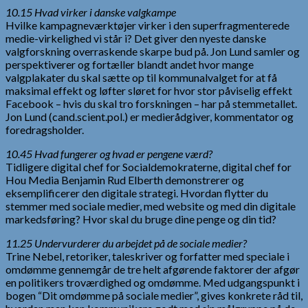
10.15 Hvad virker i danske valgkampe
Hvilke kampagneværktøjer virker i den superfragmenterede
medie-virkelighed vi står i? Det giver den nyeste danske
valgforskning overraskende skarpe bud på. Jon Lund samler og
perspektiverer og fortæller blandt andet hvor mange
valgplakater du skal sætte op til kommunalvalget for at få
maksimal effekt og løfter sløret for hvor stor påviselig effekt
Facebook – hvis du skal tro forskningen – har på stemmetallet.
Jon Lund (cand.scient.pol.) er medierådgiver, kommentator og
foredragsholder.
10.45 Hvad fungerer og hvad er pengene værd?
Tidligere digital chef for Socialdemokraterne, digital chef for
Hou Media Benjamin Rud Elberth demonstrerer og
eksemplificerer den digitale strategi. Hvordan flytter du
stemmer med sociale medier, med website og med din digitale
markedsføring? Hvor skal du bruge dine penge og din tid?
11.25 Undervurderer du arbejdet på de sociale medier?
Trine Nebel, retoriker, taleskriver og forfatter med speciale i
omdømme gennemgår de tre helt afgørende faktorer der afgør
en politikers troværdighed og omdømme. Med udgangspunkt i
bogen “Dit omdømme på sociale medier”, gives konkrete råd til,