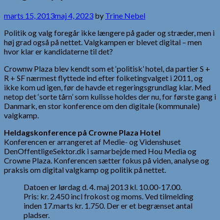
marts 15, 2013
maj 4, 2023
by
Trine Nebel
Politik og valg foregår ikke længere på gader og stræder, men i
høj grad også på nettet. Valgkampen er blevet digital – men
hvor klar er kandidaterne til det?
Crownw Plaza blev kendt som et ‘politisk’ hotel, da partier S +
R + SF nærmest flyttede ind efter folketingvalget i 2011, og
ikke kom ud igen, før de havde et regeringsgrundlag klar. Med
netop det ‘sorte tårn’ som kulisse holdes der nu, for første gang i
Danmark, en stor konference om den digitale (kommunale)
valgkamp.
Heldagskonference på Crowne Plaza Hotel
Konferencen er arrangeret af Medie- og Videnshuset
DenOffentligeSektor.dk i samarbejde med Hou Media og
Crowne Plaza. Konferencen sætter fokus på viden, analyse og
praksis om digital valgkamp og politik på nettet.
Datoen er lørdag d. 4. maj 2013 kl. 10.00-17.00.
Pris: kr. 2.450 incl frokost og moms. Ved tilmelding
inden 17.marts kr. 1.750. Der er et begrænset antal
pladser.