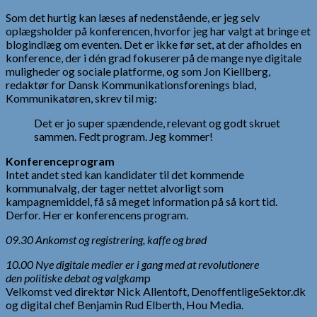
Som det hurtig kan læses af nedenstående, er jeg selv
oplægsholder på konferencen, hvorfor jeg har valgt at bringe et
blogindlæg om eventen. Det er ikke før set, at der afholdes en
konference, der i dén grad fokuserer på de mange nye digitale
muligheder og sociale platforme, og som Jon Kiellberg,
redaktør for Dansk Kommunikationsforenings blad,
Kommunikatøren, skrev til mig:
Det er jo super spændende, relevant og godt skruet
sammen. Fedt program. Jeg kommer!
Konferenceprogram
Intet andet sted kan kandidater til det kommende
kommunalvalg, der tager nettet alvorligt som
kampagnemiddel, få så meget information på så kort tid.
Derfor. Her er konferencens program.
09.30 Ankomst og registrering, kaffe og brød
10.00 Nye digitale medier er i gang med at revolutionere
den politiske debat og valgkam
p
Velkomst ved direktør Nick Allentoft, DenoffentligeSektor.dk
og digital chef Benjamin Rud Elberth, Hou Media.