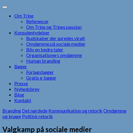
Skip
to
Om Trine
content
Referencer
Om Trine og Trines passion
Konsulentydelser
Budskaber der spredes viralt
Omdømme på sociale medier
Bliv en bedre taler
Organisationers omdømme
Human branding
Bøger
Forlagsbøger
Gratis e-bøger
Presse
Nyhedsbrev
Blog
Kontakt
Branding
Det nørdede
Kommunikation og retorik
Omdømme
og image
Politisk retorik
Valgkamp på sociale medier