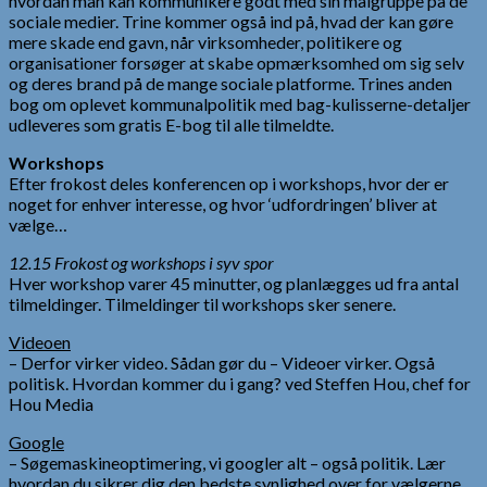
hvordan man kan kommunikere godt med sin målgruppe på de
sociale medier. Trine kommer også ind på, hvad der kan gøre
mere skade end gavn, når virksomheder, politikere og
organisationer forsøger at skabe opmærksomhed om sig selv
og deres brand på de mange sociale platforme. Trines anden
bog om oplevet kommunalpolitik med bag-kulisserne-detaljer
udleveres som gratis E-bog til alle tilmeldte.
Workshops
Efter frokost deles konferencen op i workshops, hvor der er
noget for enhver interesse, og hvor ‘udfordringen’ bliver at
vælge…
12.15 Frokost og workshops i syv spor
Hver workshop varer 45 minutter, og planlægges ud fra antal
tilmeldinger. Tilmeldinger til workshops sker senere.
Videoen
– Derfor virker video. Sådan gør du – Videoer virker. Også
politisk. Hvordan kommer du i gang? ved Steffen Hou, chef for
Hou Media
Google
– Søgemaskineoptimering, vi googler alt – også politik. Lær
hvordan du sikrer dig den bedste synlighed over for vælgerne