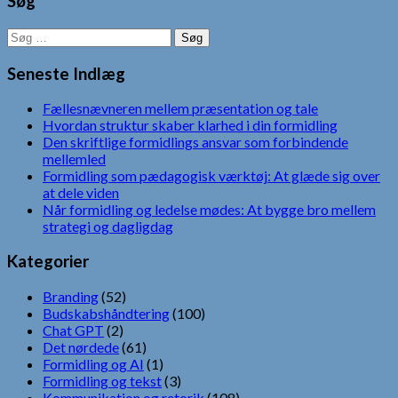
Søg
Søg
efter:
Seneste Indlæg
Fællesnævneren mellem præsentation og tale
Hvordan struktur skaber klarhed i din formidling
Den skriftlige formidlings ansvar som forbindende
mellemled
Formidling som pædagogisk værktøj: At glæde sig over
at dele viden
Når formidling og ledelse mødes: At bygge bro mellem
strategi og dagligdag
Kategorier
Branding
(52)
Budskabshåndtering
(100)
Chat GPT
(2)
Det nørdede
(61)
Formidling og AI
(1)
Formidling og tekst
(3)
Kommunikation og retorik
(108)