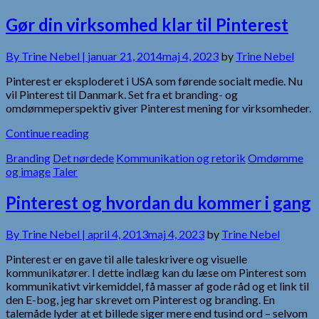
Gør din virksomhed klar til Pinterest
By
Trine Nebel |
januar 21, 2014
maj 4, 2023
by
Trine Nebel
Pinterest er eksploderet i USA som førende socialt medie. Nu
vil Pinterest til Danmark. Set fra et branding- og
omdømmeperspektiv giver Pinterest mening for virksomheder.
Continue reading
Branding
Det nørdede
Kommunikation og retorik
Omdømme
og image
Taler
Pinterest og hvordan du kommer i gang
By
Trine Nebel |
april 4, 2013
maj 4, 2023
by
Trine Nebel
Pinterest er en gave til alle taleskrivere og visuelle
kommunikatører. I dette indlæg kan du læse om Pinterest som
kommunikativt virkemiddel, få masser af gode råd og et link til
den E-bog, jeg har skrevet om Pinterest og branding. En
talemåde lyder at et billede siger mere end tusind ord – selvom