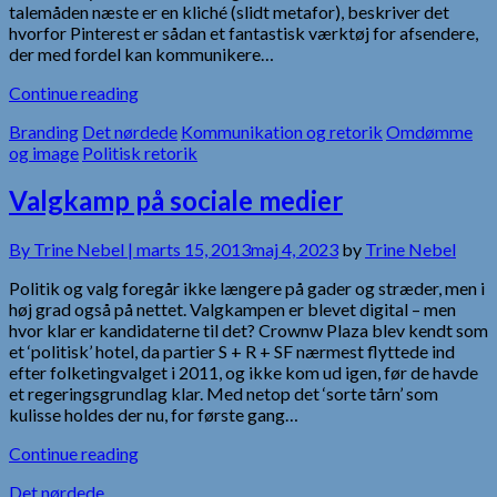
talemåden næste er en kliché (slidt metafor), beskriver det
hvorfor Pinterest er sådan et fantastisk værktøj for afsendere,
der med fordel kan kommunikere…
Continue reading
Branding
Det nørdede
Kommunikation og retorik
Omdømme
og image
Politisk retorik
Valgkamp på sociale medier
By
Trine Nebel |
marts 15, 2013
maj 4, 2023
by
Trine Nebel
Politik og valg foregår ikke længere på gader og stræder, men i
høj grad også på nettet. Valgkampen er blevet digital – men
hvor klar er kandidaterne til det? Crownw Plaza blev kendt som
et ‘politisk’ hotel, da partier S + R + SF nærmest flyttede ind
efter folketingvalget i 2011, og ikke kom ud igen, før de havde
et regeringsgrundlag klar. Med netop det ‘sorte tårn’ som
kulisse holdes der nu, for første gang…
Continue reading
Det nørdede