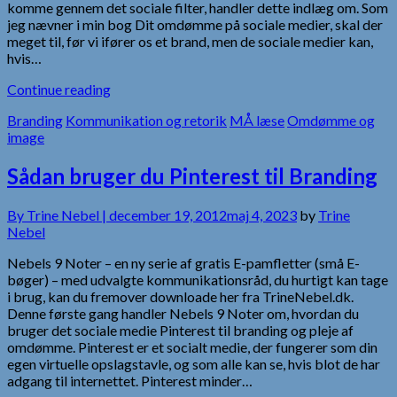
komme gennem det sociale filter, handler dette indlæg om. Som
jeg nævner i min bog Dit omdømme på sociale medier, skal der
meget til, før vi ifører os et brand, men de sociale medier kan,
hvis…
Continue reading
Branding
Kommunikation og retorik
MÅ læse
Omdømme og
image
Sådan bruger du Pinterest til Branding
By
Trine Nebel |
december 19, 2012
maj 4, 2023
by
Trine
Nebel
Nebels 9 Noter – en ny serie af gratis E-pamfletter (små E-
bøger) – med udvalgte kommunikationsråd, du hurtigt kan tage
i brug, kan du fremover downloade her fra TrineNebel.dk.
Denne første gang handler Nebels 9 Noter om, hvordan du
bruger det sociale medie Pinterest til branding og pleje af
omdømme. Pinterest er et socialt medie, der fungerer som din
egen virtuelle opslagstavle, og som alle kan se, hvis blot de har
adgang til internettet. Pinterest minder…