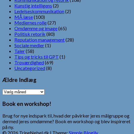
Kunstig intelligens
(2)
Ledelseskommunikation
(2)
MÅ læse
(100)
Mediernes rolle
(27)
Omdømme og image
(65)
Politisk retorik
(80)
Reputation management
(28)
Sociale medier
(1)
Taler
(58)
Tips og tricks til GPT
(1)
Troværdighed
(69)
Uncategorized
(8)
Ældre Indlæg
Ældre
Indlæg
Book en workshop!
Brug for nye indspark til, hvad der påvirker jeres målgruppe og
dermed jeres omdømme? Book en workshop og blev inspireret
på ny.
© 2026 TrineNebel.dk
| Theme:
Simple Blogily