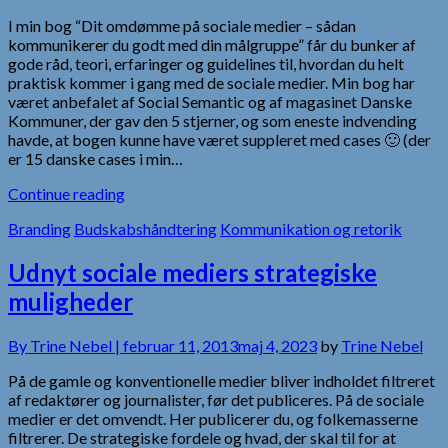
I min bog “Dit omdømme på sociale medier – sådan
kommunikerer du godt med din målgruppe” får du bunker af
gode råd, teori, erfaringer og guidelines til, hvordan du helt
praktisk kommer i gang med de sociale medier. Min bog har
været anbefalet af Social Semantic og af magasinet Danske
Kommuner, der gav den 5 stjerner, og som eneste indvending
havde, at bogen kunne have været suppleret med cases 🙂 (der
er 15 danske cases i min…
Continue reading
Branding
Budskabshåndtering
Kommunikation og retorik
Udnyt sociale mediers strategiske
muligheder
By
Trine Nebel |
februar 11, 2013
maj 4, 2023
by
Trine Nebel
På de gamle og konventionelle medier bliver indholdet filtreret
af redaktører og journalister, før det publiceres. På de sociale
medier er det omvendt. Her publicerer du, og folkemasserne
filtrerer. De strategiske fordele og hvad, der skal til for at