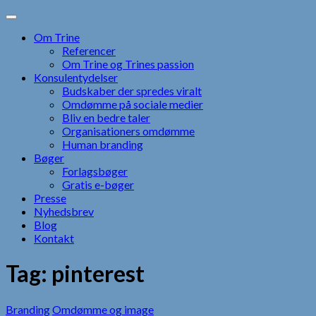
Skip
to
Om Trine
content
Referencer
Om Trine og Trines passion
Konsulentydelser
Budskaber der spredes viralt
Omdømme på sociale medier
Bliv en bedre taler
Organisationers omdømme
Human branding
Bøger
Forlagsbøger
Gratis e-bøger
Presse
Nyhedsbrev
Blog
Kontakt
Tag:
pinterest
Branding
Omdømme og image