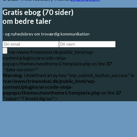
Gratis ebog (70 sider)
om bedre taler
- og nyhedsbrev om troværdig kommunikation
/var/www/trinenebel.dk/public_html/wp-
content/plugins/arscode-ninja-
popups/themes/newtheme1/template.php on line
37
" data-success="
Warning
: Undefined array key "snp_submit_button_success" in
/var/www/trinenebel.dk/public_html/wp-
content/plugins/arscode-ninja-
popups/themes/newtheme1/template.php
on line
37
" value="Tilmeld dig nu!">