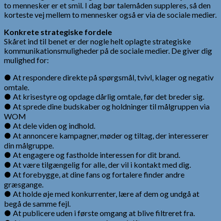
to mennesker er et smil. I dag bør talemåden suppleres, så den
korteste vej mellem to mennesker også er via de sociale medier.
Konkrete strategiske fordele
Skåret ind til benet er der nogle helt oplagte strategiske
kommunikationsmuligheder på de sociale medier. De giver dig
mulighed for:
● At respondere direkte på spørgsmål, tvivl, klager og negativ
omtale.
● At krisestyre og opdage dårlig omtale, før det breder sig.
● At sprede dine budskaber og holdninger til målgruppen via
WOM
● At dele viden og indhold.
● At annoncere kampagner, møder og tiltag, der interesserer
din målgruppe.
● At engagere og fastholde interessen for dit brand.
● At være tilgængelig for alle, der vil i kontakt med dig.
● At forebygge, at dine fans og fortalere finder andre
græsgange.
● At holde øje med konkurrenter, lære af dem og undgå at
begå de samme fejl.
● At publicere uden i første omgang at blive filtreret fra.