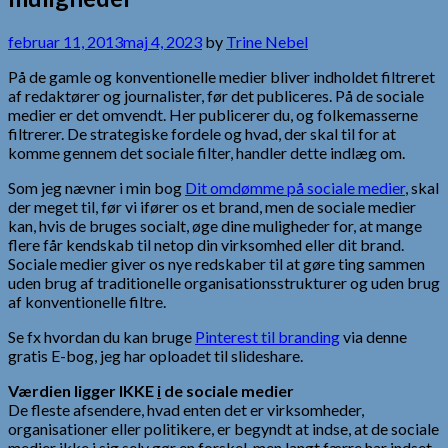
februar 11, 2013
maj 4, 2023
by
Trine Nebel
På de gamle og konventionelle medier bliver indholdet filtreret
af redaktører og journalister, før det publiceres. På de sociale
medier er det omvendt. Her publicerer du, og folkemasserne
filtrerer. De strategiske fordele og hvad, der skal til for at
komme gennem det sociale filter, handler dette indlæg om.
Som jeg nævner i min bog
Dit omdømme på sociale medier
, skal
der meget til, før vi ifører os et brand, men de sociale medier
kan, hvis de bruges socialt, øge dine muligheder for, at mange
flere får kendskab til netop din virksomhed eller dit brand.
Sociale medier giver os nye redskaber til at gøre ting sammen
uden brug af traditionelle organisationsstrukturer og uden brug
af konventionelle filtre.
Se fx hvordan du kan bruge
Pinterest til branding
via denne
gratis E-bog, jeg har oploadet til slideshare.
Værdien ligger IKKE
i
de sociale medier
De fleste afsendere, hvad enten det er virksomheder,
organisationer eller politikere, er begyndt at indse, at de sociale
medier ikke i sig selv gør en forskel, men langt færre har indset,