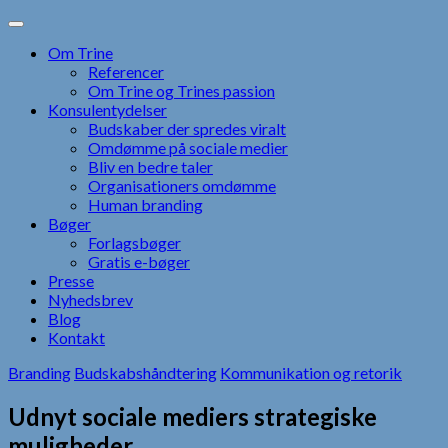
Skip
to
Om Trine
content
Referencer
Om Trine og Trines passion
Konsulentydelser
Budskaber der spredes viralt
Omdømme på sociale medier
Bliv en bedre taler
Organisationers omdømme
Human branding
Bøger
Forlagsbøger
Gratis e-bøger
Presse
Nyhedsbrev
Blog
Kontakt
Branding
Budskabshåndtering
Kommunikation og retorik
Udnyt sociale mediers strategiske
muligheder