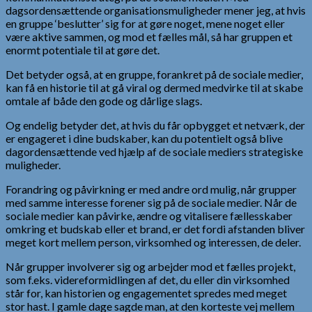
dagsordensættende organisationsmuligheder mener jeg, at hvis
en gruppe ‘beslutter’ sig for at gøre noget, mene noget eller
være aktive sammen, og mod et fælles mål, så har gruppen et
enormt potentiale til at gøre det.
Det betyder også, at en gruppe, forankret på de sociale medier,
kan få en historie til at gå viral og dermed medvirke til at skabe
omtale af både den gode og dårlige slags.
Og endelig betyder det, at hvis du får opbygget et netværk, der
er engageret i dine budskaber, kan du potentielt også blive
dagordensættende ved hjælp af de sociale mediers strategiske
muligheder.
Forandring og påvirkning er med andre ord mulig, når grupper
med samme interesse forener sig på de sociale medier. Når de
sociale medier kan påvirke, ændre og vitalisere fællesskaber
omkring et budskab eller et brand, er det fordi afstanden bliver
meget kort mellem person, virksomhed og interessen, de deler.
Når grupper involverer sig og arbejder mod et fælles projekt,
som f.eks. videreformidlingen af det, du eller din virksomhed
står for, kan historien og engagementet spredes med meget
stor hast. I gamle dage sagde man, at den korteste vej mellem