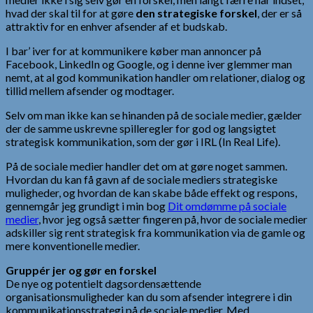
hvad der skal til for at gøre
den strategiske forskel
, der er så
attraktiv for en enhver afsender af et budskab.
I bar’ iver for at kommunikere køber man annoncer på
Facebook, LinkedIn og Google, og i denne iver glemmer man
nemt, at al god kommunikation handler om relationer, dialog og
tillid mellem afsender og modtager.
Selv om man ikke kan se hinanden på de sociale medier, gælder
der de samme uskrevne spilleregler for god og langsigtet
strategisk kommunikation, som der gør i IRL (In Real Life).
På de sociale medier handler det om at gøre noget sammen.
Hvordan du kan få gavn af de sociale mediers strategiske
muligheder, og hvordan de kan skabe både effekt og respons,
gennemgår jeg grundigt i min bog
Dit omdømme på sociale
medier
, hvor jeg også sætter fingeren på, hvor de sociale medier
adskiller sig rent strategisk fra kommunikation via de gamle og
mere konventionelle medier.
Gruppér jer og gør en forskel
De nye og potentielt dagsordensættende
organisationsmuligheder kan du som afsender integrere i din
kommunikationsstrategi på de sociale medier. Med