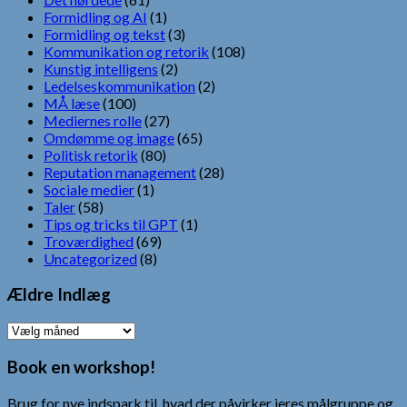
Formidling og AI
(1)
Formidling og tekst
(3)
Kommunikation og retorik
(108)
Kunstig intelligens
(2)
Ledelseskommunikation
(2)
MÅ læse
(100)
Mediernes rolle
(27)
Omdømme og image
(65)
Politisk retorik
(80)
Reputation management
(28)
Sociale medier
(1)
Taler
(58)
Tips og tricks til GPT
(1)
Troværdighed
(69)
Uncategorized
(8)
Ældre Indlæg
Ældre
Indlæg
Book en workshop!
Brug for nye indspark til, hvad der påvirker jeres målgruppe og