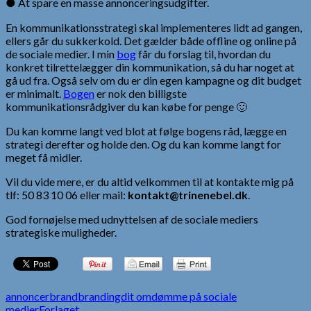
● At spare en masse annonceringsudgifter.
En kommunikationsstrategi skal implementeres lidt ad gangen,
ellers går du sukkerkold. Det gælder både offline og online på
de sociale medier. I min
bog
får du forslag til, hvordan du
konkret tilrettelægger din kommunikation, så du har noget at
gå ud fra. Også selv om du er din egen kampagne og dit budget
er minimalt.
Bogen
er nok den billigste
kommunikationsrådgiver du kan købe for penge 🙂
Du kan komme langt ved blot at følge bogens råd, lægge en
strategi derefter og holde den. Og du kan komme langt for
meget få midler.
Vil du vide mere, er du altid velkommen til at kontakte mig på
tlf: 50 83 10 06 eller mail:
kontakt@trinenebel.dk
.
God fornøjelse med udnyttelsen af de sociale mediers
strategiske muligheder.
annoncer
brand
branding
dit omdømme på sociale
medier
Forlaget