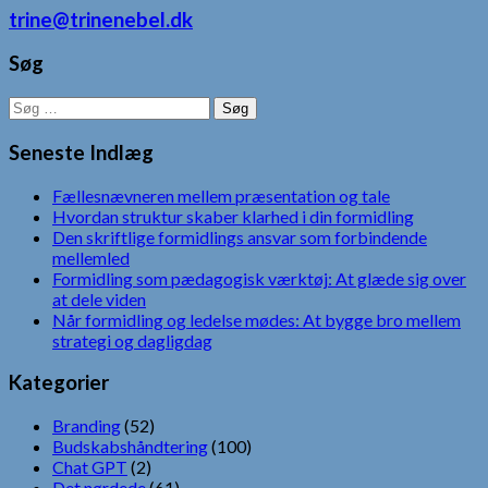
trine@trinenebel.dk
Søg
Søg
efter:
Seneste Indlæg
Fællesnævneren mellem præsentation og tale
Hvordan struktur skaber klarhed i din formidling
Den skriftlige formidlings ansvar som forbindende
mellemled
Formidling som pædagogisk værktøj: At glæde sig over
at dele viden
Når formidling og ledelse mødes: At bygge bro mellem
strategi og dagligdag
Kategorier
Branding
(52)
Budskabshåndtering
(100)
Chat GPT
(2)
Det nørdede
(61)