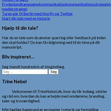
Frydenlund
kampagne
kommunikation
kommunikationsstrategi
m
medier
strategi
Indlægsnavigation
Turen går til Berlin med Storify og Twitter
Start din tale med en historie
Hjælp til din tale?
Har du en tale som du ønsker sparring eller feedback på inden
den skal holdes? Du kan få rådgivning ned til én time på dit
manuskript.
Bliv inspireret…
Søg blandt hundredvis af blogindlæg.
Søg
efter:
Trine Nebel
Velkommen til TrineNebel.dk, hvor du får indlæg, vinkler
og råd om, hvordan du kan arbejde med omdømme, branding,
taler og troværdighed.
Min faglige baggrund er en master i retorik og formidling