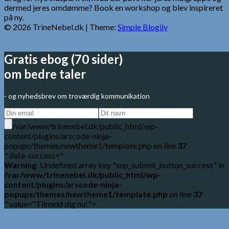
dermed jeres omdømme? Book en workshop og blev inspireret
på ny.
© 2026 TrineNebel.dk
| Theme:
Simple Blogily
Gratis ebog (70 sider)
om bedre taler
- og nyhedsbrev om troværdig kommunikation
/var/www/trinenebel.dk/public_html/wp-
content/plugins/arscode-ninja-
popups/themes/newtheme1/template.php on line
37
" data-success="
Warning
: Undefined array key "snp_submit_button_success" in
/var/www/trinenebel.dk/public_html/wp-
content/plugins/arscode-ninja-
popups/themes/newtheme1/template.php
on line
37
" value="Tilmeld dig nu!">