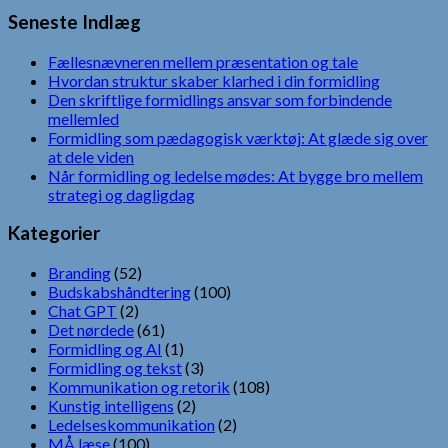
Seneste Indlæg
Fællesnævneren mellem præsentation og tale
Hvordan struktur skaber klarhed i din formidling
Den skriftlige formidlings ansvar som forbindende
mellemled
Formidling som pædagogisk værktøj: At glæde sig over
at dele viden
Når formidling og ledelse mødes: At bygge bro mellem
strategi og dagligdag
Kategorier
Branding
(52)
Budskabshåndtering
(100)
Chat GPT
(2)
Det nørdede
(61)
Formidling og AI
(1)
Formidling og tekst
(3)
Kommunikation og retorik
(108)
Kunstig intelligens
(2)
Ledelseskommunikation
(2)
MÅ læse
(100)