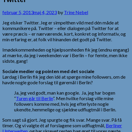
februar 5, 2013
maj 4, 2023
by
Trine Nebel
Jeg elsker Twitter. Jeg er simpelthen vild med dén måde at
kommunikere på. Twitter – eller dialogen på Twitter for at
være præcis – er nærværende, kort, konkret og informativ, og
min erfaring er, at folk vil hinanden det godt på Twitter.
Imødekommenheden og hjælpsomheden fik jeg (endnu engang)
at mærke, da jeg i weekenden var i Berlin – for femte, men ikke
sidste, gang!
Sociale medier og pointen med det sociale
Lørdag i Berlin fik jeg den idé at spørge mine followers, om de
havde nogle gode forslag til gøremål i Berlin?
Ja, jeg ved godt, man kan google. Ja, jeg har bogen
“
Turen går til Berlin
“. Men hvilke forslag ville mine
followers komme med, hvis jeg efterlyste nogle
ukendte, hemmelige og sjældne udflugtmål i Berlin.
Som sagt så gjort. Jeg spurgte og fik svar. Mange svar. På få
timer. Og vi valgte ét af forslagene som udflugtmål,
Berliner
Unterwelten
, og har skrevet resten bag øret til vores næste