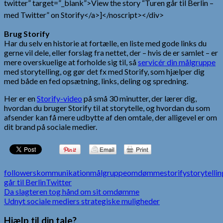
twitter” target=”_blank”>View the story “Turen går til Berlin –
med Twitter” on Storify</a>]</noscript></div>
Brug Storify
Har du selv en historie at fortælle, en liste med gode links du
gerne vil dele, eller forslag fra nettet, der – hvis de er samlet – er
mere overskuelige at forholde sig til, så
servicér din målgruppe
med storytelling, og gør det fx med Storify, som hjælper dig
med både en fed opsætning, links, deling og spredning.
Her er en
Storify-video
på små 30 minutter, der lærer dig,
hvordan du bruger Storify til at storytelle, og hvordan du som
afsender kan få mere udbytte af den omtale, der alligevel er om
dit brand på sociale medier.
followers
kommunikation
målgruppe
omdømme
storify
storytellin
går til Berlin
Twitter
Indlægsnavigation
Da slagteren tog hånd om sit omdømme
Udnyt sociale mediers strategiske muligheder
Hjælp til din tale?