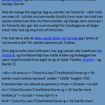
besøg i Berlin.
Alle de mange forslag har jeg nu samlet i én ‘historie’ – eller
tråd
om man vil – på det sociale medie Storify, hvor man i én tråd kan
samle relaterede links fra flere medier, og klynge dem sammen i
én ‘historie’, der gør det overskueligt for modtageren at følge
med i eller lad sig inspirere af historien.
Her kan læse alle de
links, gode idéer og forslag
jeg i løbet af
‘nul komma dut’ fik samlet sammen på Twitter.
Som jeg lovede mine followers, har jeg samlet alle tweetsne i
én
‘historie’
, og forhåbentligt kan både
tråden
og indlægget her
være inspirerende til en øget brug af både Twitter,
Storify
– og
Berlin 🙂
<div><iframe src=”//storify.com/TrineNebel/turen-g-r-til-
berlin-med-twitter/embed” width=”100%” height=750
frameborder=no allowtransparency=true></iframe><script
src=”//storify.com/TrineNebel/turen-g-r-til-berlin-med-
twitter.js”></script><noscript>[<a
href=”//storify.com/TrineNebel/turen-g-r-til-berlin-med-