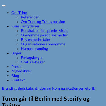
Skip
to
Om Trine
content
Referencer
Om Trine og Trines passion
Konsulentydelser
Budskaber der spredes viralt
Omdømme på sociale medier
Bliv en bedre taler
Organisationers omdømme
Human branding
Bøger
Forlagsbøger
Gratis e-bøger
Presse
Nyhedsbrev
Blog
Kontakt
Branding
Budskabshåndtering
Kommunikation og retorik
Turen går til Berlin med Storify og
Twitter