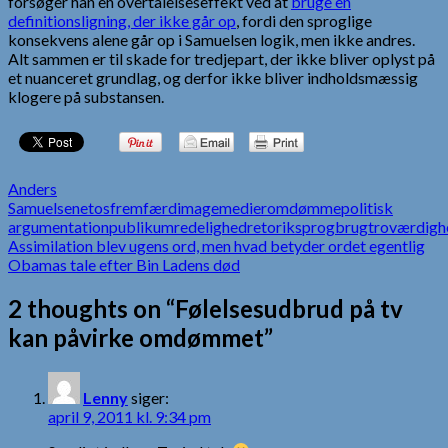
forsøger han en overtalelseseffekt ved at
bruge en
definitionsligning, der ikke går op
, fordi den sproglige
konsekvens alene går op i Samuelsen logik, men ikke andres.
Alt sammen er til skade for tredjepart, der ikke bliver oplyst på
et nuanceret grundlag, og derfor ikke bliver indholdsmæssig
klogere på substansen.
Anders
Samuelsen
etos
fremfærd
image
medier
omdømme
politisk
argumentation
publikum
redelighed
retorik
sprogbrug
troværdigh
Indlægsnavigation
Assimilation blev ugens ord, men hvad betyder ordet egentlig
Obamas tale efter Bin Ladens død
2 thoughts on “Følelsesudbrud på tv
kan påvirke omdømmet”
Lenny
siger:
april 9, 2011 kl. 9:34 pm