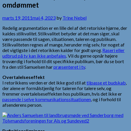
omdømmet
marts 19, 2011
maj 4, 2023
by
Trine Nebel
Redelig argumentation er en lille del af det retoriske hjørne, der
kaldes
stilkvalitet
. Stilkvalitet betyder at det man siger, skal
være passende til sagen, situationen, taleren og publikum.
Stilkvaliteten regnes af mange, herunder mig selv, for noget af
det vigtigste i det retorikken kalder for
godt sprog
.
Raseri eller
udbrud på tv kan ikke anbefales
. Vil du gerne opnår højere
troværdig i forhold til dit specifikke publikum, bør du se bort
fra den stil Samuelsen har
præsenteret i tv
.
Overtalelseseffekt
I retorikkens verden er det ikke god stil at
tilpasse et budskab
,
der alene er formålstjenlig for taleren for talere selv, og
fremmer overtalelseseffekten hos publikum, hvis det ikke er
passende i selve kommunikationssituationen
, og i forhold til
afsenderens person.
Definitionsligninger