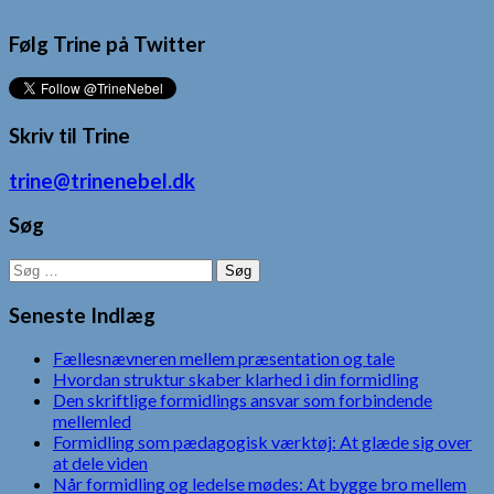
Følg Trine på Twitter
Skriv til Trine
trine@trinenebel.dk
Søg
Søg
efter:
Seneste Indlæg
Fællesnævneren mellem præsentation og tale
Hvordan struktur skaber klarhed i din formidling
Den skriftlige formidlings ansvar som forbindende
mellemled
Formidling som pædagogisk værktøj: At glæde sig over
at dele viden
Når formidling og ledelse mødes: At bygge bro mellem