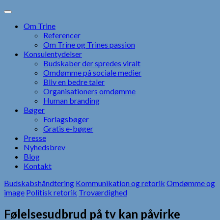
Skip
to
Om Trine
content
Referencer
Om Trine og Trines passion
Konsulentydelser
Budskaber der spredes viralt
Omdømme på sociale medier
Bliv en bedre taler
Organisationers omdømme
Human branding
Bøger
Forlagsbøger
Gratis e-bøger
Presse
Nyhedsbrev
Blog
Kontakt
Budskabshåndtering
Kommunikation og retorik
Omdømme og
image
Politisk retorik
Troværdighed
Følelsesudbrud på tv kan påvirke