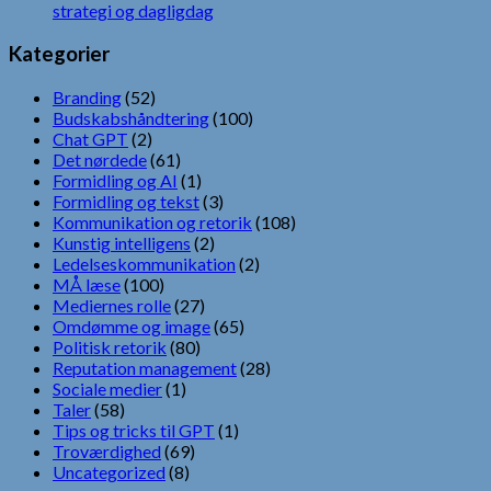
strategi og dagligdag
Kategorier
Branding
(52)
Budskabshåndtering
(100)
Chat GPT
(2)
Det nørdede
(61)
Formidling og AI
(1)
Formidling og tekst
(3)
Kommunikation og retorik
(108)
Kunstig intelligens
(2)
Ledelseskommunikation
(2)
MÅ læse
(100)
Mediernes rolle
(27)
Omdømme og image
(65)
Politisk retorik
(80)
Reputation management
(28)
Sociale medier
(1)
Taler
(58)
Tips og tricks til GPT
(1)
Troværdighed
(69)
Uncategorized
(8)