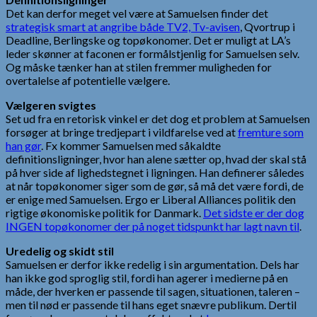
Det kan derfor meget vel være at Samuelsen finder det
strategisk smart at angribe både TV2, Tv-avisen
, Qvortrup i
Deadline, Berlingske og topøkonomer. Det er muligt at LA’s
leder skønner at faconen er formålstjenlig for Samuelsen selv.
Og måske tænker han at stilen fremmer muligheden for
overtalelse af potentielle vælgere.
Vælgeren svigtes
Set ud fra en retorisk vinkel er det dog et problem at Samuelsen
forsøger at bringe tredjepart i vildfarelse ved at
fremture som
han gør
. Fx kommer Samuelsen med såkaldte
definitionsligninger, hvor han alene sætter op, hvad der skal stå
på hver side af lighedstegnet i ligningen. Han definerer således
at når topøkonomer siger som de gør, så må det være fordi, de
er enige med Samuelsen. Ergo er Liberal Alliances politik den
rigtige økonomiske politik for Danmark.
Det sidste er der dog
INGEN topøkonomer der på noget tidspunkt har lagt navn til
.
Uredelig og skidt stil
Samuelsen er derfor ikke redelig i sin argumentation. Dels har
han ikke god sproglig stil, fordi han agerer i medierne på en
måde, der hverken er passende til sagen, situationen, taleren –
men til nød er passende til hans eget snævre publikum. Dertil