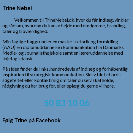
efter:
Trine Nebel
Velkommen til TrineNebel.dk, hvor du får indlæg, vinkler
og råd om, hvordan du kan arbejde med omdømme, branding,
taler og troværdighed.
Min faglige baggrund er en master i retorik og formidling
(AAU), en diplomuddannelse i kommunikation fra Danmarks
Medie- og Journalisthøjskole samt en læreruddannelse med
linjefag i dansk.
På siden finder du links, hundredevis af indlæg og forhåbentlig
inspiration til strategisk kommunikation. Skriv blot et ord i
søgefeltet eller kontakt mig om taler du selv skal holde,
rådgivning du har brug for, eller oplæg du gerne vil høre.
50 83 10 06
Følg Trine på Facebook