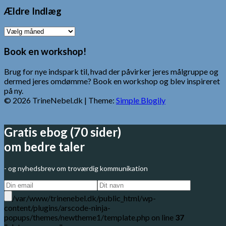
Ældre Indlæg
Ældre
Indlæg
Book en workshop!
Brug for nye indspark til, hvad der påvirker jeres målgruppe og
dermed jeres omdømme? Book en workshop og blev inspireret
på ny.
© 2026 TrineNebel.dk
| Theme:
Simple Blogily
Gratis ebog (70 sider)
om bedre taler
- og nyhedsbrev om troværdig kommunikation
/var/www/trinenebel.dk/public_html/wp-
content/plugins/arscode-ninja-
popups/themes/newtheme1/template.php on line
37