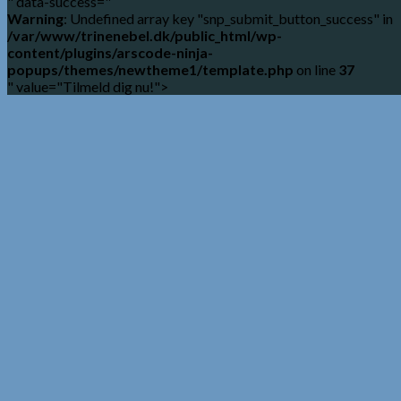
" data-success="
Warning
: Undefined array key "snp_submit_button_success" in
/var/www/trinenebel.dk/public_html/wp-
content/plugins/arscode-ninja-
popups/themes/newtheme1/template.php
on line
37
" value="Tilmeld dig nu!">