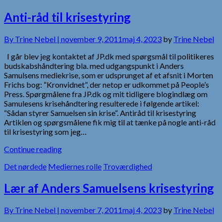
Anti-råd til krisestyring
By
Trine Nebel |
november 9, 2011
maj 4, 2023
by
Trine Nebel
I går blev jeg kontaktet af JP.dk med spørgsmål til politikeres
budskabshåndtering bla. med udgangspunkt i Anders
Samulsens mediekrise, som er udsprunget af et afsnit i Morten
Frichs bog: “Kronvidnet”, der netop er udkommet på People’s
Press. Spørgmålene fra JP.dk og mit tidligere blogindlæg om
Samulesens krisehåndtering resulterede i følgende artikel:
“Sådan styrer Samuelsen sin krise“. Antiråd til krisestyring
Artiklen og spørgsmålene fik mig til at tænke på nogle anti-råd
til krisestyring som jeg…
Continue reading
Det nørdede
Mediernes rolle
Troværdighed
Lær af Anders Samuelsens krisestyring
By
Trine Nebel |
november 7, 2011
maj 4, 2023
by
Trine Nebel