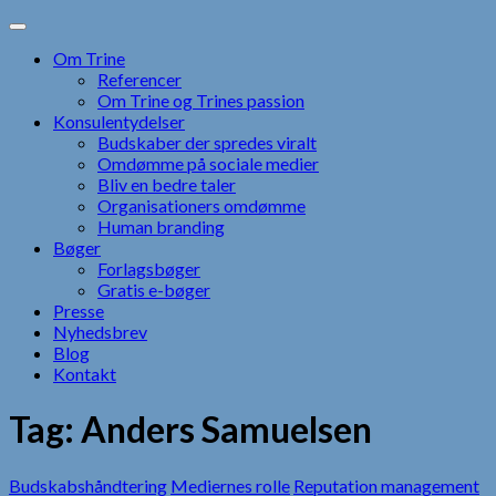
Skip
to
Om Trine
content
Referencer
Om Trine og Trines passion
Konsulentydelser
Budskaber der spredes viralt
Omdømme på sociale medier
Bliv en bedre taler
Organisationers omdømme
Human branding
Bøger
Forlagsbøger
Gratis e-bøger
Presse
Nyhedsbrev
Blog
Kontakt
Tag:
Anders Samuelsen
Budskabshåndtering
Mediernes rolle
Reputation management