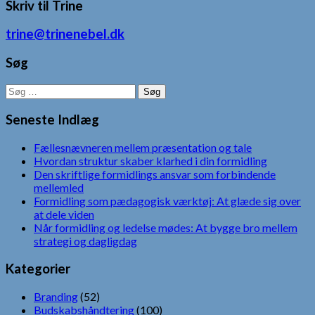
Skriv til Trine
trine@trinenebel.dk
Søg
Søg
efter:
Seneste Indlæg
Fællesnævneren mellem præsentation og tale
Hvordan struktur skaber klarhed i din formidling
Den skriftlige formidlings ansvar som forbindende
mellemled
Formidling som pædagogisk værktøj: At glæde sig over
at dele viden
Når formidling og ledelse mødes: At bygge bro mellem
strategi og dagligdag
Kategorier
Branding
(52)
Budskabshåndtering
(100)