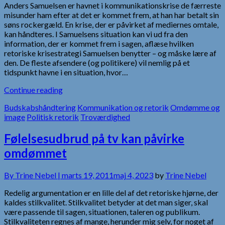
Anders Samuelsen er havnet i kommunikationskrise de færreste
misunder ham efter at det er kommet frem, at han har betalt sin
søns rockergæld. En krise, der er påvirket af mediernes omtale,
kan håndteres. I Samuelsens situation kan vi ud fra den
information, der er kommet frem i sagen, aflæse hvilken
retoriske krisestrategi Samuelsen benytter – og måske lære af
den. De fleste afsendere (og politikere) vil nemlig på et
tidspunkt havne i en situation, hvor…
Continue reading
Budskabshåndtering
Kommunikation og retorik
Omdømme og
image
Politisk retorik
Troværdighed
Følelsesudbrud på tv kan påvirke
omdømmet
By
Trine Nebel |
marts 19, 2011
maj 4, 2023
by
Trine Nebel
Redelig argumentation er en lille del af det retoriske hjørne, der
kaldes stilkvalitet. Stilkvalitet betyder at det man siger, skal
være passende til sagen, situationen, taleren og publikum.
Stilkvaliteten regnes af mange, herunder mig selv, for noget af