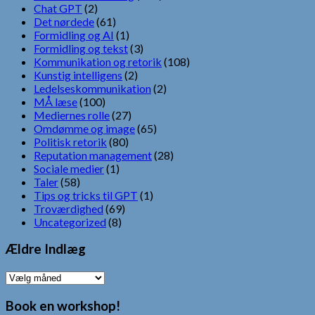
Chat GPT
(2)
Det nørdede
(61)
Formidling og AI
(1)
Formidling og tekst
(3)
Kommunikation og retorik
(108)
Kunstig intelligens
(2)
Ledelseskommunikation
(2)
MÅ læse
(100)
Mediernes rolle
(27)
Omdømme og image
(65)
Politisk retorik
(80)
Reputation management
(28)
Sociale medier
(1)
Taler
(58)
Tips og tricks til GPT
(1)
Troværdighed
(69)
Uncategorized
(8)
Ældre Indlæg
Ældre
Indlæg
Book en workshop!