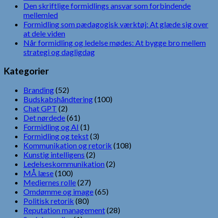
Den skriftlige formidlings ansvar som forbindende
mellemled
Formidling som pædagogisk værktøj: At glæde sig over
at dele viden
Når formidling og ledelse mødes: At bygge bro mellem
strategi og dagligdag
Kategorier
Branding
(52)
Budskabshåndtering
(100)
Chat GPT
(2)
Det nørdede
(61)
Formidling og AI
(1)
Formidling og tekst
(3)
Kommunikation og retorik
(108)
Kunstig intelligens
(2)
Ledelseskommunikation
(2)
MÅ læse
(100)
Mediernes rolle
(27)
Omdømme og image
(65)
Politisk retorik
(80)
Reputation management
(28)