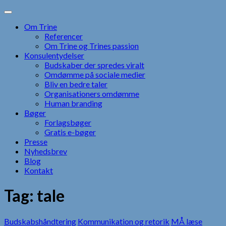
Skip
to
Om Trine
content
Referencer
Om Trine og Trines passion
Konsulentydelser
Budskaber der spredes viralt
Omdømme på sociale medier
Bliv en bedre taler
Organisationers omdømme
Human branding
Bøger
Forlagsbøger
Gratis e-bøger
Presse
Nyhedsbrev
Blog
Kontakt
Tag:
tale
Budskabshåndtering
Kommunikation og retorik
MÅ læse