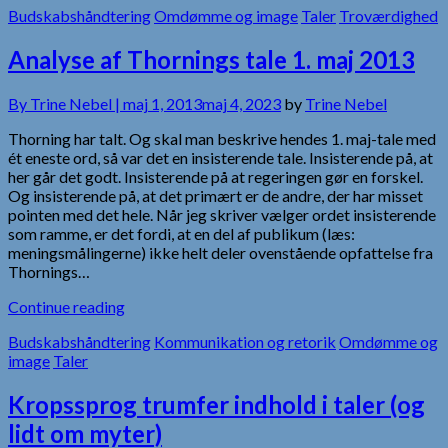
Budskabshåndtering
Omdømme og image
Taler
Troværdighed
Analyse af Thornings tale 1. maj 2013
By
Trine Nebel |
maj 1, 2013
maj 4, 2023
by
Trine Nebel
Thorning har talt. Og skal man beskrive hendes 1. maj-tale med
ét eneste ord, så var det en insisterende tale. Insisterende på, at
her går det godt. Insisterende på at regeringen gør en forskel.
Og insisterende på, at det primært er de andre, der har misset
pointen med det hele. Når jeg skriver vælger ordet insisterende
som ramme, er det fordi, at en del af publikum (læs:
meningsmålingerne) ikke helt deler ovenstående opfattelse fra
Thornings…
Continue reading
Budskabshåndtering
Kommunikation og retorik
Omdømme og
image
Taler
Kropssprog trumfer indhold i taler (og
lidt om myter)