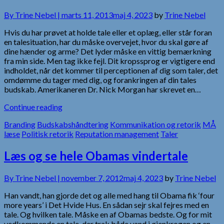
By
Trine Nebel |
marts 11, 2013
maj 4, 2023
by
Trine Nebel
Hvis du har prøvet at holde tale eller et oplæg, eller står foran
en talesituation, har du måske overvejet, hvor du skal gøre af
dine hænder og arme? Det lyder måske en vittig bemærkning
fra min side. Men tag ikke fejl. Dit kropssprog er vigtigere end
indholdet, når det kommer til perceptionen af dig som taler, det
omdømme du tager med dig, og forankringen af din tales
budskab. Amerikaneren Dr. Nick Morgan har skrevet en…
Continue reading
Branding
Budskabshåndtering
Kommunikation og retorik
MÅ
læse
Politisk retorik
Reputation management
Taler
Læs og se hele Obamas vindertale
By
Trine Nebel |
november 7, 2012
maj 4, 2023
by
Trine Nebel
Han vandt, han gjorde det og alle med hang til Obama fik ‘four
more years’ i Det Hvide Hus. En sådan sejr skal fejres med en
tale. Og hvilken tale. Måske en af Obamas bedste. Og for mit
vedkommende en tale, der trak både vand i øjenkrogen og en