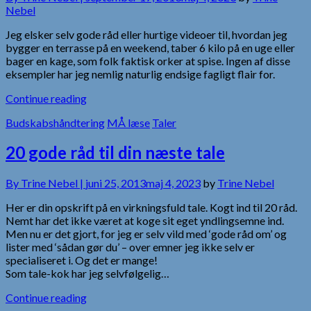
Nebel
Jeg elsker selv gode råd eller hurtige videoer til, hvordan jeg
bygger en terrasse på en weekend, taber 6 kilo på en uge eller
bager en kage, som folk faktisk orker at spise. Ingen af disse
eksempler har jeg nemlig naturlig endsige fagligt flair for.
Continue reading
Budskabshåndtering
MÅ læse
Taler
20 gode råd til din næste tale
By
Trine Nebel |
juni 25, 2013
maj 4, 2023
by
Trine Nebel
Her er din opskrift på en virkningsfuld tale. Kogt ind til 20 råd.
Nemt har det ikke været at koge sit eget yndlingsemne ind.
Men nu er det gjort, for jeg er selv vild med ‘gode råd om’ og
lister med ‘sådan gør du’ – over emner jeg ikke selv er
specialiseret i. Og det er mange!
Som tale-kok har jeg selvfølgelig…
Continue reading