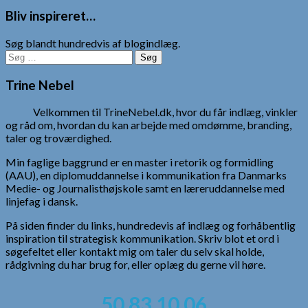
Bliv inspireret…
Søg blandt hundredvis af blogindlæg.
Søg
efter:
Trine Nebel
Velkommen til TrineNebel.dk, hvor du får indlæg, vinkler
og råd om, hvordan du kan arbejde med omdømme, branding,
taler og troværdighed.
Min faglige baggrund er en master i retorik og formidling
(AAU), en diplomuddannelse i kommunikation fra Danmarks
Medie- og Journalisthøjskole samt en læreruddannelse med
linjefag i dansk.
På siden finder du links, hundredevis af indlæg og forhåbentlig
inspiration til strategisk kommunikation. Skriv blot et ord i
søgefeltet eller kontakt mig om taler du selv skal holde,
rådgivning du har brug for, eller oplæg du gerne vil høre.
50 83 10 06