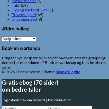
Sociale medier
(1)
Taler
(58)
Tips og tricks til GPT
(1)
Troværdighed
(69)
Uncategorized
(8)
Ældre Indlæg
Ældre
Indlæg
Book en workshop!
Brug for nye indspark til, hvad der påvirker jeres målgruppe og
dermed jeres omdømme? Book en workshop og blev inspireret
på ny.
© 2026 TrineNebel.dk
| Theme:
Simple Blogily
Gratis ebog (70 sider)
om bedre taler
- og nyhedsbrev om troværdig kommunikation