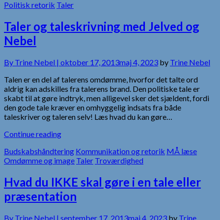
Politisk retorik
Taler
Taler og taleskrivning med Jelved og
Nebel
By
Trine Nebel |
oktober 17, 2013
maj 4, 2023
by
Trine Nebel
Talen er en del af talerens omdømme, hvorfor det talte ord
aldrig kan adskilles fra talerens brand. Den politiske tale er
skabt til at gøre indtryk, men alligevel sker det sjældent, fordi
den gode tale kræver en omhyggelig indsats fra både
taleskriver og taleren selv! Læs hvad du kan gøre…
Continue reading
Budskabshåndtering
Kommunikation og retorik
MÅ læse
Omdømme og image
Taler
Troværdighed
Hvad du IKKE skal gøre i en tale eller
præsentation
By
Trine Nebel |
september 17, 2013
maj 4, 2023
by
Trine