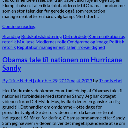
klump i halsen. Talen ikke blot adderede til Obamas omdømme
som en stor taler, den fungerede også som reputation
management efter en hård valgkamp. Med stort…
Continue reading
Branding
Budskabshåndtering
Det nørdede
Kommunikation og
retorik
MÅ læse
Mediernes rolle
Omdømme og image
Politisk
retorik
Reputation management
Taler
Troværdighed
Obamas tale til nationen om Hurricane
Sandy
By
Trine Nebel |
oktober 29, 2012
maj 4, 2023
by
Trine Nebel
Her får du min videokommentar i anledning af Obamas tale til
nationen i forbindelse med stormen Sandy. Jeg har optaget
videoen foran Det Hvide Hus, hvilket der er en ganske særlig
grund til. Det handler om omdømme – otte dage før
præsidentvalget. Se derfor videoen, før du læser resten af
indlægget. Så får en forklaring. Obamas omdømme efter Sandy
Som jeg nævner i videoen bliver det meget spændende at se om