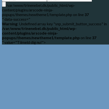
/var/www/trinenebel.dk/public_html/wp-
content/plugins/arscode-ninja-
popups/themes/newtheme1/template.php on line
37
" data-success="
Warning
: Undefined array key "snp_submit_button_success" in
/var/www/trinenebel.dk/public_html/wp-
content/plugins/arscode-ninja-
popups/themes/newtheme1/template.php
on line
37
" value="Tilmeld dig nu!">