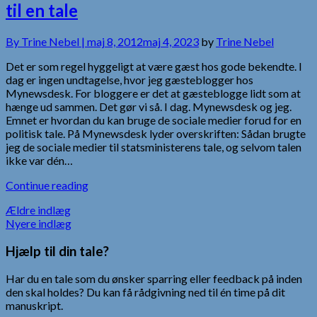
til en tale
By
Trine Nebel |
maj 8, 2012
maj 4, 2023
by
Trine Nebel
Det er som regel hyggeligt at være gæst hos gode bekendte. I
dag er ingen undtagelse, hvor jeg gæsteblogger hos
Mynewsdesk. For bloggere er det at gæsteblogge lidt som at
hænge ud sammen. Det gør vi så. I dag. Mynewsdesk og jeg.
Emnet er hvordan du kan bruge de sociale medier forud for en
politisk tale. På Mynewsdesk lyder overskriften: Sådan brugte
jeg de sociale medier til statsministerens tale, og selvom talen
ikke var dén…
Continue reading
Navigation
Ældre indlæg
Nyere indlæg
til
Hjælp til din tale?
indlæg
Har du en tale som du ønsker sparring eller feedback på inden
den skal holdes? Du kan få rådgivning ned til én time på dit
manuskript.