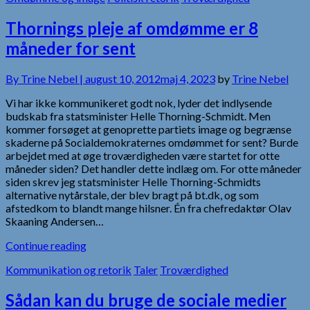
Thornings pleje af omdømme er 8
måneder for sent
By
Trine Nebel |
august 10, 2012
maj 4, 2023
by
Trine Nebel
Vi har ikke kommunikeret godt nok, lyder det indlysende
budskab fra statsminister Helle Thorning-Schmidt. Men
kommer forsøget at genoprette partiets image og begrænse
skaderne på Socialdemokraternes omdømmet for sent? Burde
arbejdet med at øge troværdigheden være startet for otte
måneder siden? Det handler dette indlæg om. For otte måneder
siden skrev jeg statsminister Helle Thorning-Schmidts
alternative nytårstale, der blev bragt på bt.dk, og som
afstedkom to blandt mange hilsner. Én fra chefredaktør Olav
Skaaning Andersen…
Continue reading
Kommunikation og retorik
Taler
Troværdighed
Sådan kan du bruge de sociale medier