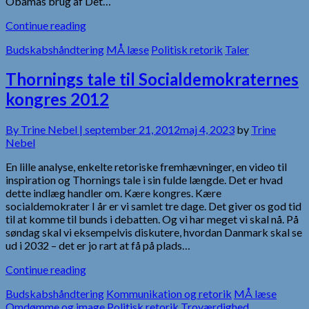
Obamas brug af Det…
Continue reading
Budskabshåndtering
MÅ læse
Politisk retorik
Taler
Thornings tale til Socialdemokraternes
kongres 2012
By
Trine Nebel |
september 21, 2012
maj 4, 2023
by
Trine
Nebel
En lille analyse, enkelte retoriske fremhævninger, en video til
inspiration og Thornings tale i sin fulde længde. Det er hvad
dette indlæg handler om. Kære kongres. Kære
socialdemokrater I år er vi samlet tre dage. Det giver os god tid
til at komme til bunds i debatten. Og vi har meget vi skal nå. På
søndag skal vi eksempelvis diskutere, hvordan Danmark skal se
ud i 2032 – det er jo rart at få på plads…
Continue reading
Budskabshåndtering
Kommunikation og retorik
MÅ læse
Omdømme og image
Politisk retorik
Troværdighed