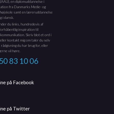
 (AAU), en diplomuddannelse i
tion fra Danmarks Medie- og
thøjskole samt en læreruddannelse
g i dansk.
inder du links, hundredevis af
orhåbentlig inspiration til
 kommunikation. Skriv blot et ord i
 eller kontakt mig om taler du selv
 rådgivning du har brug for, eller
erne vil høre.
50 83 10 06
rine på Facebook
ine på Twitter