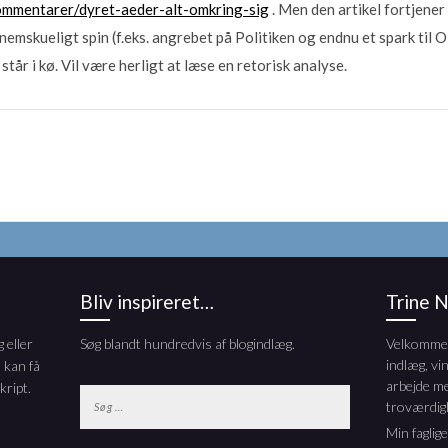
ommentarer/dyret-aeder-alt-omkring-sig
. Men den artikel fortjener 
nemskueligt spin (f.eks. angrebet på Politiken og endnu et spark til O
tår i kø. Vil være herligt at læse en retorisk analyse.
Bliv inspireret…
Trine 
 eller
Søg blandt hundredvis af blogindlæg.
Velkommen 
indlæg, vi
 kan få
arbejde m
kript.
Søg
troværdig
efter:
Min faglig