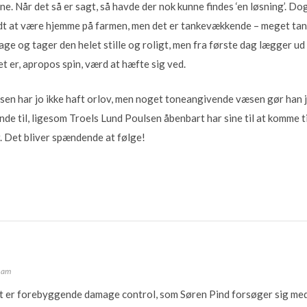
e. Når det så er sagt, så havde der nok kunne findes ‘en løsning’. Dog
dt at være hjemme på farmen, men det er tankevækkende – meget ta
age og tager den helet stille og roligt, men fra første dag lægger ud
t er, apropos spin, værd at hæfte sig ved.
sen har jo ikke haft orlov, men noget toneangivende væsen gør han jo
unde til, ligesom Troels Lund Poulsen åbenbart har sine til at komme 
 Det bliver spændende at følge!
9 am
et er forebyggende damage control, som Søren Pind forsøger sig med