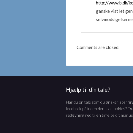
http://www.b.dk/k
ganske vist let gen
selvmodsigelserne s
Comments are closed.
Hjælp til din tale?
Har du en tale som du ønsker sparring
feedback på inden den skal holdes? Du
rådgivning ned til én time på dit manus