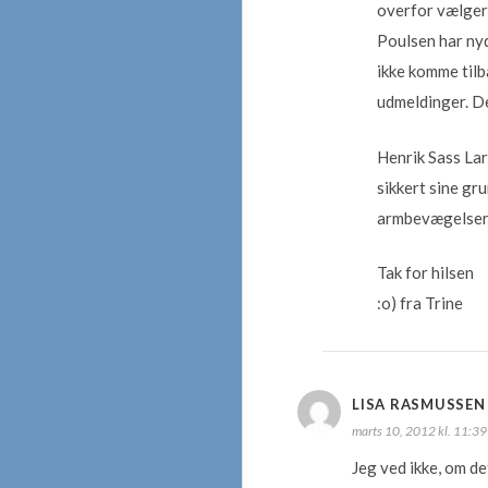
overfor vælgern
Poulsen har ny
ikke komme tilb
udmeldinger. De
Henrik Sass Lar
sikkert sine gr
armbevægelser.
Tak for hilsen
:o) fra Trine
LISA RASMUSSEN
marts 10, 2012 kl. 11:3
Jeg ved ikke, om d