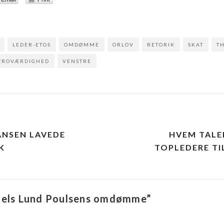
LEDER-ETOS
OMDØMME
ORLOV
RETORIK
SKAT
T
TROVÆRDIGHED
VENSTRE
ion
ANSEN LAVEDE
HVEM TALE
K
TOPLEDERE TIL
roels Lund Poulsens omdømme”