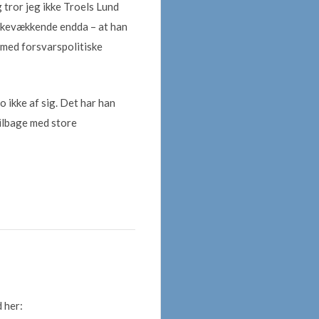
 tror jeg ikke Troels Lund
nkevækkende endda – at han
 med forsvarspolitiske
 ikke af sig. Det har han
tilbage med store
 her: