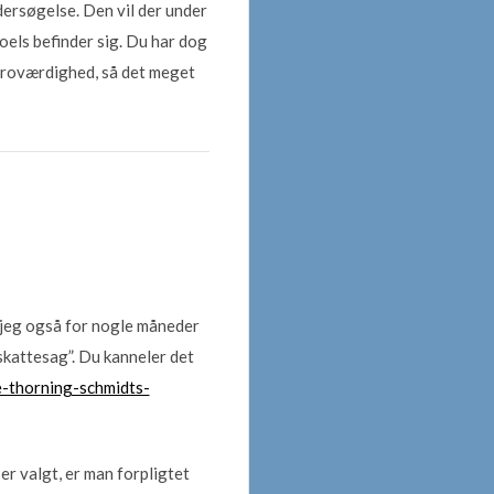
dersøgelse. Den vil der under
oels befinder sig. Du har dog
 troværdighed, så det meget
v jeg også for nogle måneder
skattesag”. Du kanneler det
e-thorning-schmidts-
er valgt, er man forpligtet