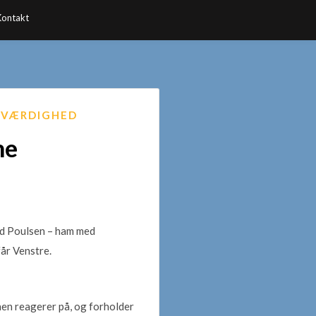
Kontakt
VÆRDIGHED
me
nd Poulsen – ham med
år Venstre.
en reagerer på, og forholder