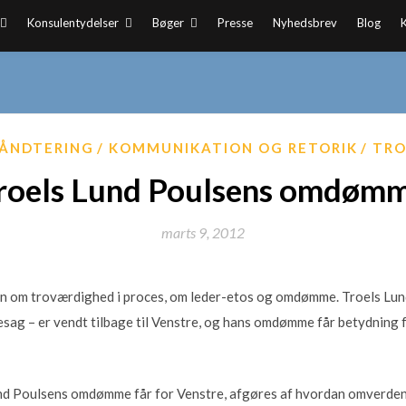
Konsulentydelser
Bøger
Presse
Nyhedsbrev
Blog
ÅNDTERING
KOMMUNIKATION OG RETORIK
TRO
roels Lund Poulsens omdøm
marts 9, 2012
man om troværdighed i proces, om leder-etos og omdømme. Troels Lu
ag – er vendt tilbage til Venstre, og hans omdømme får betydning f
nd Poulsens omdømme får for Venstre, afgøres af hvordan omverden