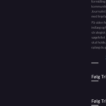
formidling
kommunika
Journalis
med linjefa
På siden f
indlæg og f
strategisk
søgefeltet
skal holde,
oplæg du g
Følg T
Følg Tr