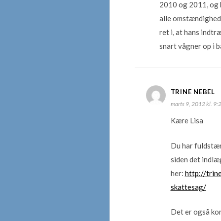
2010 og 2011, og h
alle omstændighede
ret i, at hans indt
snart vågner op i 
TRINE NEBEL
marts 9, 2012 kl. 9:
Kære Lisa
Du har fuldstæn
siden det indlæ
her:
http://tri
skattesag/
Det er også kor