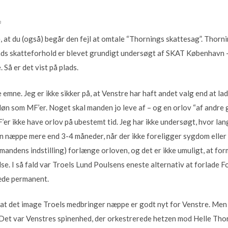
m
e, at du (også) begår den fejl at omtale “Thornings skattesag”. Thorni
ds skatteforhold er blevet grundigt undersøgt af SKAT København –
. Så er det vist på plads.
e emne. Jeg er ikke sikker på, at Venstre har haft andet valg end at l
løn som MF’er. Noget skal manden jo leve af – og en orlov “af andre g
r ikke have orlov på ubestemt tid. Jeg har ikke undersøgt, hvor lang
 næppe mere end 3-4 måneder, når der ikke foreligger sygdom eller ba
mandens indstilling) forlænge orloven, og det er ikke umuligt, at fo
e. I så fald var Troels Lund Poulsens eneste alternativ at forlade F
æde permanent.
, at det image Troels medbringer næppe er godt nyt for Venstre. Men 
 Det var Venstres spinenhed, der orkestrerede hetzen mod Helle Tho