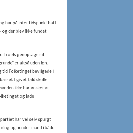
ng har på intet tidspunkt haft
 og der blev ikke fundet
ade Troels genoptage sit
runde” er altså uden løn.
 tid Folketinget bevilgede i
rsel. I givet fald skulle
rmanden ikke har ønsket at
olketinget og lade
partiet har vel selv spurgt
rning og hendes mand i både