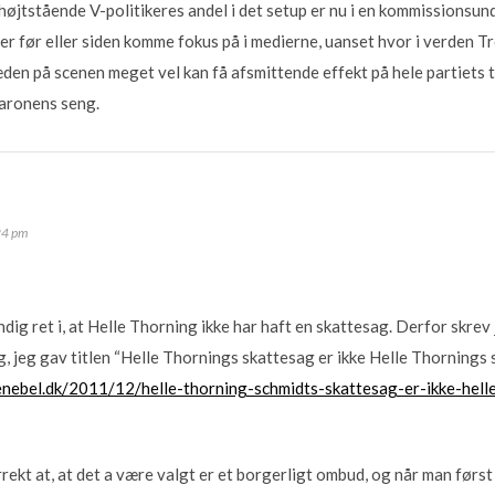
øjtstående V-politikeres andel i det setup er nu i en kommissionsun
r før eller siden komme fokus på i medierne, uanset hvor i verden Tr
ræden på scenen meget vel kan få afsmittende effekt på hele partiets
baronens seng.
24 pm
dig ret i, at Helle Thorning ikke har haft en skattesag. Derfor skre
g, jeg gav titlen “Helle Thornings skattesag er ikke Helle Thornings 
nenebel.dk/2011/12/helle-thorning-schmidts-skattesag-er-ikke-hell
rekt at, at det a være valgt er et borgerligt ombud, og når man først 