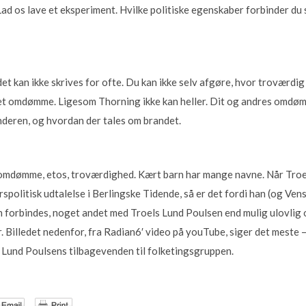
 Lad os lave et eksperiment. Hvilke politiske egenskaber forbinder du
det kan ikke skrives for ofte. Du kan ikke selv afgøre, hvor troværdig
get omdømme. Ligesom Thorning ikke kan heller. Dit og andres omdøm
nderen, og hvordan der tales om brandet.
 omdømme, etos, troværdighed. Kært barn har mange navne. Når Troe
spolitisk udtalelse i Berlingske Tidende, så er det fordi han (og Vens
en forbindes, noget andet med Troels Lund Poulsen end mulig ulovli
Billedet nedenfor, fra Radian6′ video på youTube, siger det meste –
 Lund Poulsens tilbagevenden til folketingsgruppen.