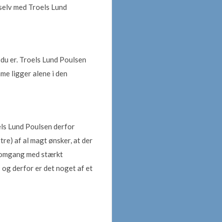
 selv med Troels Lund
 du er. Troels Lund Poulsen
me ligger alene i den
ls Lund Poulsen derfor
tre) af al magt ønsker, at der
g omgang med stærkt
 og derfor er det noget af et