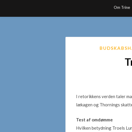
Skip
Om Trine
to
content
BUDSKABSH
T
I retorikkens verden taler 
lækagen og Thornings skattes
Test af omdømme
Hvilken betydning Troels Lu