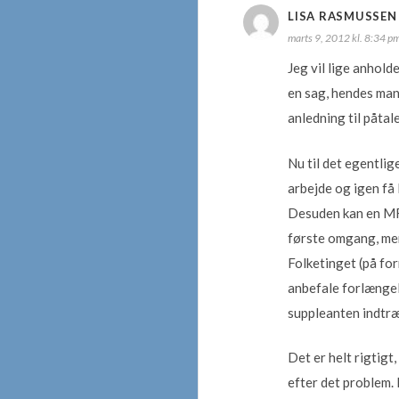
LISA RASMUSSEN
marts 9, 2012 kl. 8:34 p
Jeg vil lige anhold
en sag, hendes man
anledning til påtale
Nu til det egentlig
arbejde og igen få 
Desuden kan en MF’e
første omgang, men
Folketinget (på for
anbefale forlængels
suppleanten indtr
Det er helt rigtigt
efter det problem.