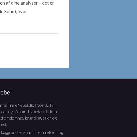
en af dine analyser – det er
le Sohn), hvor
Nebel
til TrineNebel.dk, hvor du får
nkler og råd om, hvordan du kan
ed omdømme, branding, taler og
hed.
e baggrund er en master i retorik og