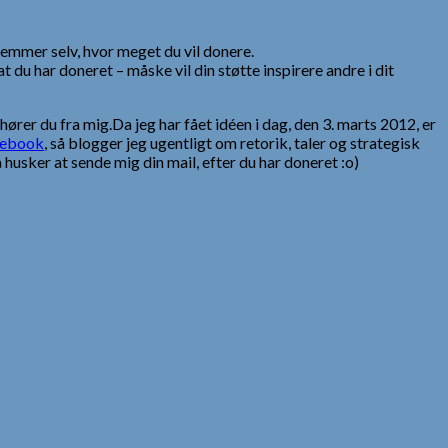
temmer selv, hvor meget du vil donere.
 du har doneret – måske vil din støtte inspirere andre i dit
 hører du fra mig.Da jeg har fået idéen i dag, den 3. marts 2012, er
cebook
, så blogger jeg ugentligt om retorik, taler og strategisk
husker at sende mig din mail, efter du har doneret :o)