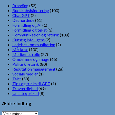
Branding
(52)
Budskabshåndtering
(100)
Chat GPT
(2)
Det nørdede
(61)
Formidling og AI
(1)
Formidling og tekst
(3)
Kommunikation og retorik
(108)
Kunstig intelligens
(2)
Ledelseskommunikation
(2)
MÅ læse
(100)
Mediernes rolle
(27)
Omdømme og image
(65)
Politisk retorik
(80)
Reputation management
(28)
Sociale medier
(1)
Taler
(58)
Tips og tricks til GPT
(1)
Troværdighed
(69)
Uncategorized
(8)
Ældre Indlæg
Ældre