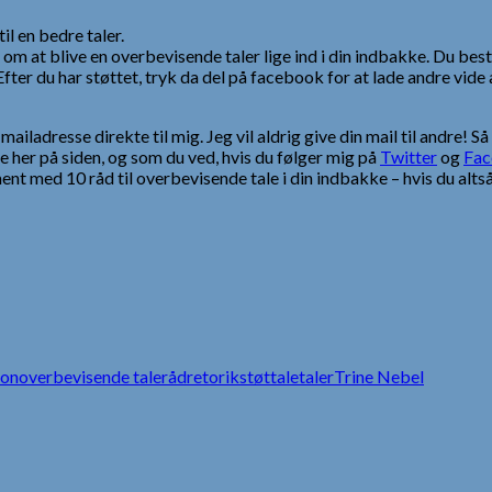
il en bedre taler.
 om at blive en overbevisende taler lige ind i din indbakke. Du bes
r du har støttet, tryk da del på facebook for at lade andre vide at
ailadresse direkte til mig. Jeg vil aldrig give din mail til andre! Så
her på siden, og som du ved, hvis du følger mig på
Twitter
og
Fa
t med 10 råd til overbevisende tale i din indbakke – hvis du altså 
ion
overbevisende tale
råd
retorik
støt
tale
taler
Trine Nebel