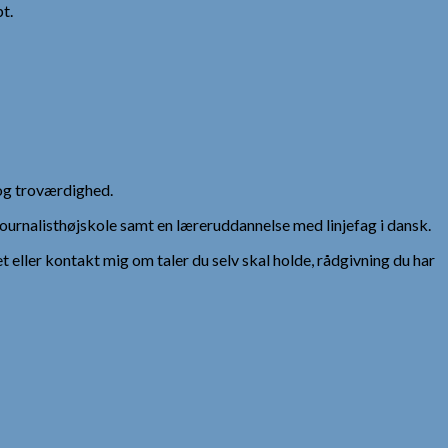
t.
og troværdighed.
urnalisthøjskole samt en læreruddannelse med linjefag i dansk.
et eller kontakt mig om taler du selv skal holde, rådgivning du har