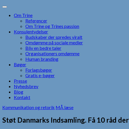
Skip
to
Om Trine
content
Referencer
Om Trine og Trines passion
Konsulentydelser
Budskaber der spredes viralt
Omdømme på sociale medier
Bliv en bedre taler
Organisationers omdømme
Human branding
Bøger
Forlagsbøger
Gratis e-bøger
Presse
Nyhedsbrev
Blog
Kontakt
Kommunikation og retorik
MÅ læse
Støt Danmarks Indsamling. Få 10 råd der