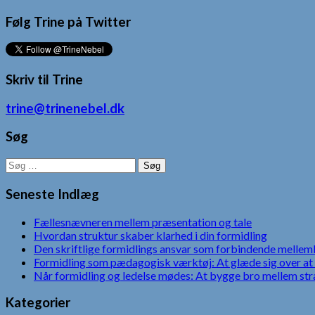
Følg Trine på Twitter
Skriv til Trine
trine@trinenebel.dk
Søg
Søg
efter:
Seneste Indlæg
Fællesnævneren mellem præsentation og tale
Hvordan struktur skaber klarhed i din formidling
Den skriftlige formidlings ansvar som forbindende mellem
Formidling som pædagogisk værktøj: At glæde sig over at 
Når formidling og ledelse mødes: At bygge bro mellem str
Kategorier