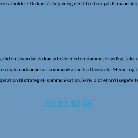
 skal holdes? Du kan få rådgivning ned til én time på dit manuskrip
 og råd om, hvordan du kan arbejde med omdømme, branding, taler 
), en diplomuddannelse i kommunikation fra Danmarks Medie- og Jo
spiration til strategisk kommunikation. Skriv blot et ord i søgefelt
50 83 10 06