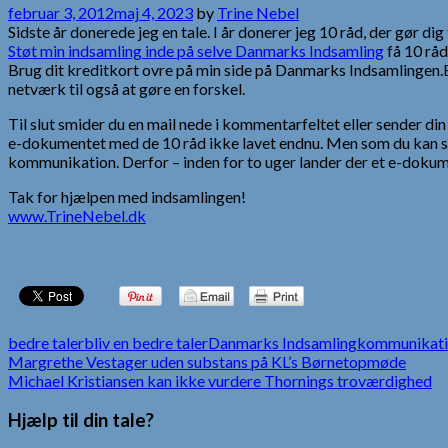
februar 3, 2012
maj 4, 2023
by
Trine Nebel
Sidste år donerede jeg en tale. I år donerer jeg 10 råd, der gør dig t
Støt min indsamling inde på selve Danmarks Indsamling
få 10 råd
Brug dit kreditkort ovre på min side på Danmarks Indsamlingen.Efte
netværk til også at gøre en forskel.
Til slut smider du en mail nede i kommentarfeltet eller sender din m
e-dokumentet med de 10 råd ikke lavet endnu. Men som du kan se 
kommunikation. Derfor – inden for to uger lander der et e-dokumen
Tak for hjælpen med indsamlingen!
www.TrineNebel.dk
bedre taler
bliv en bedre taler
Danmarks Indsamling
kommunikat
Indlægsnavigation
Margrethe Vestager uden substans på KL’s Børnetopmøde
Michael Kristiansen kan ikke vurdere Thornings troværdighed
Hjælp til din tale?