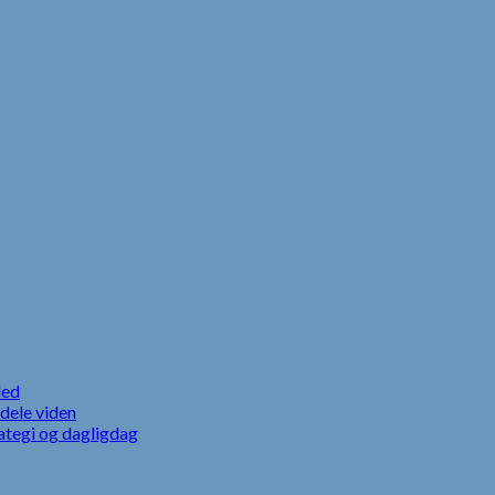
led
dele viden
ategi og dagligdag