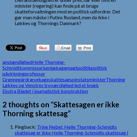
minister (regering) kan finde på at bruge
skatteforvaltningen mod en politisk udfordrer. Det
gør man måske i Putins Rusland, men da ikke i
Løkkes og Thornings Danmark?
anstændighed
Helle Thorning-
Schmidt
kommissorium
lækage
magt
politik
politisk
påvirkning
professor
Grønnegård
rævekage
skattesag
spin
statsminister
Thorning
Indlægsnavigation
Løkkes og Venstres troværdighed led et knæk
Ekstra Bladet i journalistisk konstruktion
2 thoughts on “Skattesagen er ikke
Thorning skattesag”
Pingback:
Trine Nebel: Helle Thorning-Schmidts
skattesag er ikke Helle Thorning-Schmidts skattesag |