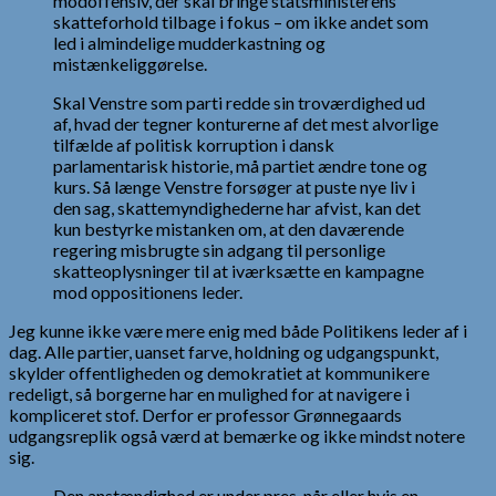
modoffensiv, der skal bringe statsministerens
skatteforhold tilbage i fokus – om ikke andet som
led i almindelige mudderkastning og
mistænkeliggørelse.
Skal Venstre som parti redde sin troværdighed ud
af, hvad der tegner konturerne af det mest alvorlige
tilfælde af politisk korruption i dansk
parlamentarisk historie, må partiet ændre tone og
kurs. Så længe Venstre forsøger at puste nye liv i
den sag, skattemyndighederne har afvist, kan det
kun bestyrke mistanken om, at den daværende
regering misbrugte sin adgang til personlige
skatteoplysninger til at iværksætte en kampagne
mod oppositionens leder.
Jeg kunne ikke være mere enig med både Politikens leder af i
dag. Alle partier, uanset farve, holdning og udgangspunkt,
skylder offentligheden og demokratiet at kommunikere
redeligt, så borgerne har en mulighed for at navigere i
kompliceret stof. Derfor er professor Grønnegaards
udgangsreplik også værd at bemærke og ikke mindst notere
sig.
Den anstændighed er under pres, når eller hvis en