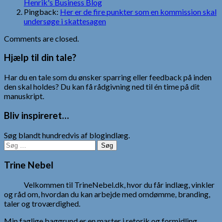
Henrik's Business Blog
Pingback:
Her er de fire punkter som en kommission skal
undersøge i skattesagen
Comments are closed.
Hjælp til din tale?
Har du en tale som du ønsker sparring eller feedback på inden
den skal holdes? Du kan få rådgivning ned til én time på dit
manuskript.
Bliv inspireret…
Søg blandt hundredvis af blogindlæg.
Søg
efter:
Trine Nebel
Velkommen til TrineNebel.dk, hvor du får indlæg, vinkler
og råd om, hvordan du kan arbejde med omdømme, branding,
taler og troværdighed.
Min faglige baggrund er en master i retorik og formidling