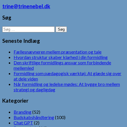
trine@trinenebel.dk
Søg
Søg
efter:
Seneste Indlæg
Fællesnævneren mellem præsentation og tale
Hvordan struktur skaber klarhed i din formidling
Den skriftlige formidlings ansvar som forbindende
mellemled
Formidling som pædagogisk værktøj: At glæde sig over
at dele viden
Når formidling og ledelse mødes: At bygge bro mellem
strategi og dagligdag
Kategorier
Branding
(52)
Budskabshåndtering
(100)
Chat GPT
(2)