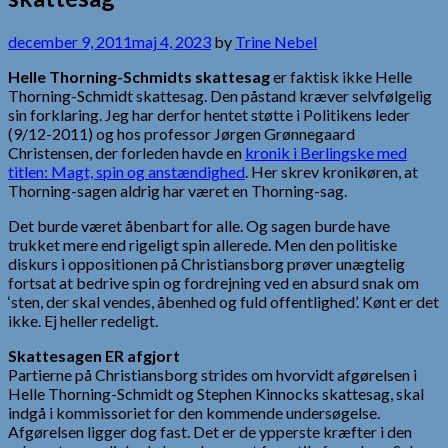
december 9, 2011
maj 4, 2023
by
Trine Nebel
Helle Thorning-Schmidts skattesag
er faktisk ikke Helle
Thorning-Schmidt skattesag. Den påstand kræver selvfølgelig
sin forklaring. Jeg har derfor hentet støtte i Politikens leder
(9/12-2011) og hos professor Jørgen Grønnegaard
Christensen, der forleden havde en
kronik i Berlingske med
titlen: Magt, spin og anstændighed
. Her skrev kronikøren, at
Thorning-sagen aldrig har været en Thorning-sag.
Det burde været åbenbart for alle. Og sagen burde have
trukket mere end rigeligt spin allerede. Men den politiske
diskurs i oppositionen på Christiansborg prøver unægtelig
fortsat at bedrive spin og fordrejning ved en absurd snak om
‘sten, der skal vendes, åbenhed og fuld offentlighed’. Kønt er det
ikke. Ej heller redeligt.
Skattesagen ER afgjort
Partierne på Christiansborg strides om hvorvidt afgørelsen i
Helle Thorning-Schmidt og Stephen Kinnocks skattesag, skal
indgå i kommissoriet for den kommende undersøgelse.
Afgørelsen ligger dog fast. Det er de ypperste kræfter i den