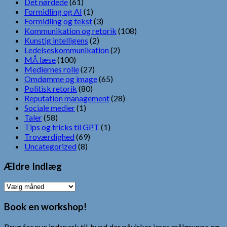
Det nørdede
(61)
Formidling og AI
(1)
Formidling og tekst
(3)
Kommunikation og retorik
(108)
Kunstig intelligens
(2)
Ledelseskommunikation
(2)
MÅ læse
(100)
Mediernes rolle
(27)
Omdømme og image
(65)
Politisk retorik
(80)
Reputation management
(28)
Sociale medier
(1)
Taler
(58)
Tips og tricks til GPT
(1)
Troværdighed
(69)
Uncategorized
(8)
Ældre Indlæg
Ældre
Indlæg
Book en workshop!
Brug for nye indspark til, hvad der påvirker jeres målgruppe og