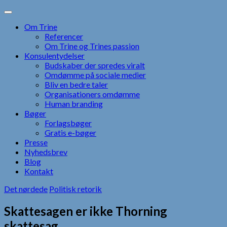
Skip
to
Om Trine
content
Referencer
Om Trine og Trines passion
Konsulentydelser
Budskaber der spredes viralt
Omdømme på sociale medier
Bliv en bedre taler
Organisationers omdømme
Human branding
Bøger
Forlagsbøger
Gratis e-bøger
Presse
Nyhedsbrev
Blog
Kontakt
Det nørdede
Politisk retorik
Skattesagen er ikke Thorning
skattesag