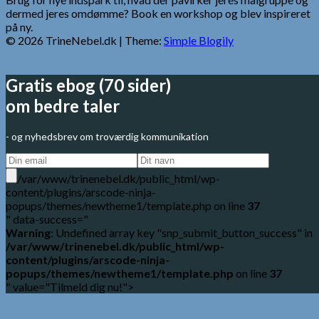
dermed jeres omdømme? Book en workshop og blev inspireret
på ny.
© 2026 TrineNebel.dk
| Theme:
Simple Blogily
Gratis ebog (70 sider)
om bedre taler
- og nyhedsbrev om troværdig kommunikation
/var/www/trinenebel.dk/public_html/wp-
content/plugins/arscode-ninja-
popups/themes/newtheme1/template.php on line
37
" data-success="
Warning
: Undefined array key "snp_submit_button_success" in
/var/www/trinenebel.dk/public_html/wp-
content/plugins/arscode-ninja-
popups/themes/newtheme1/template.php
on line
37
" value="Tilmeld dig nu!">