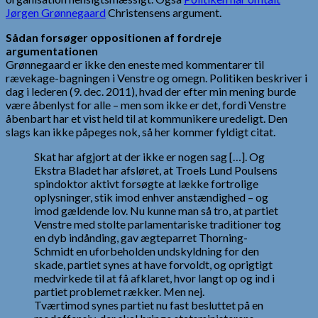
Jørgen Grønnegaard
Christensens argument.
Sådan forsøger oppositionen af fordreje
argumentationen
Grønnegaard er ikke den eneste med kommentarer til
rævekage-bagningen i Venstre og omegn. Politiken beskriver i
dag i lederen (9. dec. 2011), hvad der efter min mening burde
være åbenlyst for alle – men som ikke er det, fordi Venstre
åbenbart har et vist held til at kommunikere uredeligt. Den
slags kan ikke påpeges nok, så her kommer fyldigt citat.
Skat har afgjort at der ikke er nogen sag […]. Og
Ekstra Bladet har afsløret, at Troels Lund Poulsens
spindoktor aktivt forsøgte at lække fortrolige
oplysninger, stik imod enhver anstændighed – og
imod gældende lov. Nu kunne man så tro, at partiet
Venstre med stolte parlamentariske traditioner tog
en dyb indånding, gav ægteparret Thorning-
Schmidt en uforbeholden undskyldning for den
skade, partiet synes at have forvoldt, og oprigtigt
medvirkede til at få afklaret, hvor langt op og ind i
partiet problemet rækker. Men nej.
Tværtimod synes partiet nu fast besluttet på en