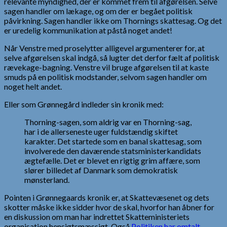
relevante myndighed, der er kommet frem til afgørelsen. Selve
sagen handler om lækage, og om der er begået politisk
påvirkning. Sagen handler ikke om Thornings skattesag. Og det
er uredelig kommunikation at påstå noget andet!
Når Venstre med proselytter alligevel argumenterer for, at
selve afgørelsen skal indgå, så lugter det derfor fælt af politisk
rævekage-bagning. Venstre vil bruge afgørelsen til at kaste
smuds på en politisk modstander, selvom sagen handler om
noget helt andet.
Eller som Grønnegård indleder sin kronik med:
Thorning-sagen, som aldrig var en Thorning-sag,
har i de allerseneste uger fuldstændig skiftet
karakter. Det startede som en banal skattesag, som
involverede den daværende statsministerkandidats
ægtefælle. Det er blevet en rigtig grim affære, som
slører billedet af Danmark som demokratisk
mønsterland.
Pointen i Grønnegaards kronik er, at Skattevæsenet og dets
skotter måske ikke sidder hvor de skal, hvorfor han åbner for
en diskussion om man har indrettet Skatteministeriets
organisation hensigtsmæssigt. Også
Politiken har omtalt