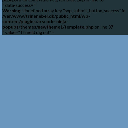
" data-success="
Warning
: Undefined array key "snp_submit_button_success" in
/var/www/trinenebel.dk/public_html/wp-
content/plugins/arscode-ninja-
popups/themes/newtheme1/template.php
on line
37
" value="Tilmeld dig nu!">