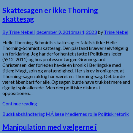
Skattesagen er ikke Thorning
skattesag
By
Trine Nebel |
december 9, 2011
maj 4, 2023
by
Trine Nebel
Helle Thorning-Schmidts skattesag er faktisk ikke Helle
Thorning-Schmidt skattesag. Den påstand kræver selvfølgelig
sin forklaring. Jeg har derfor hentet støtte i Politikens leder
(9/12-2011) og hos professor Jørgen Grønnegaard
Christensen, der forleden havde en kronik i Berlingske med
titlen: Magt, spin og anstændighed. Her skrev kronikøren, at
Thorning-sagen aldrig har været en Thorning-sag. Det burde
været åbenbart for alle. Og sagen burde have trukket mere end
rigeligt spin allerede. Men den politiske diskurs i
oppositionen…
Continue reading
Budskabshåndtering
MÅ læse
Mediernes rolle
Politisk retorik
Manipulation med vælgerne i