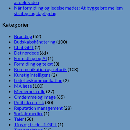
at dele viden
Når formidling og ledelse mødes: At bygge bro mellem
strategi og dagligdag
Kategorier
Branding
(52)
Budskabshåndtering
(100)
Chat GPT
(2)
Det nørdede
(61)
Formidling og AI
(1)
Formidling og tekst
(3)
Kommunikation og retorik
(108)
Kunstig intelligens
(2)
Ledelseskommunikation
(2)
MÅ læse
(100)
Mediernes rolle
(27)
Omdømme og image
(65)
Politisk retorik
(80)
Reputation management
(28)
Sociale medier
(1)
Taler
(58)
Tips og tricks til GPT
(1)
Troværdighed
(69)