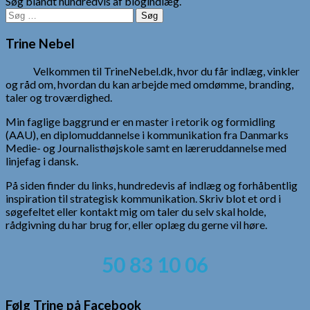
Søg blandt hundredvis af blogindlæg.
Søg
efter:
Trine Nebel
Velkommen til TrineNebel.dk, hvor du får indlæg, vinkler
og råd om, hvordan du kan arbejde med omdømme, branding,
taler og troværdighed.
Min faglige baggrund er en master i retorik og formidling
(AAU), en diplomuddannelse i kommunikation fra Danmarks
Medie- og Journalisthøjskole samt en læreruddannelse med
linjefag i dansk.
På siden finder du links, hundredevis af indlæg og forhåbentlig
inspiration til strategisk kommunikation. Skriv blot et ord i
søgefeltet eller kontakt mig om taler du selv skal holde,
rådgivning du har brug for, eller oplæg du gerne vil høre.
50 83 10 06
Følg Trine på Facebook