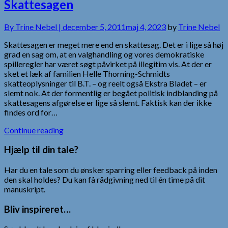
Skattesagen
By
Trine Nebel |
december 5, 2011
maj 4, 2023
by
Trine Nebel
Skattesagen er meget mere end en skattesag. Det er i lige så høj
grad en sag om, at en valghandling og vores demokratiske
spilleregler har været søgt påvirket på illegitim vis. At der er
sket et læk af familien Helle Thorning-Schmidts
skatteoplysninger til B.T. – og reelt også Ekstra Bladet – er
slemt nok. At der formentlig er begået politisk indblanding på
skattesagens afgørelse er lige så slemt. Faktisk kan der ikke
findes ord for…
Continue reading
Hjælp til din tale?
Har du en tale som du ønsker sparring eller feedback på inden
den skal holdes? Du kan få rådgivning ned til én time på dit
manuskript.
Bliv inspireret…