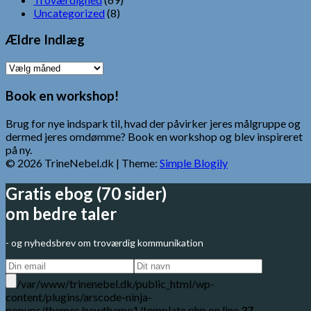
Uncategorized
(8)
Ældre Indlæg
Ældre
Indlæg
Book en workshop!
Brug for nye indspark til, hvad der påvirker jeres målgruppe og
dermed jeres omdømme? Book en workshop og blev inspireret
på ny.
© 2026 TrineNebel.dk
| Theme:
Simple Blogily
Gratis ebog (70 sider)
om bedre taler
- og nyhedsbrev om troværdig kommunikation
/var/www/trinenebel.dk/public_html/wp-
content/plugins/arscode-ninja-
popups/themes/newtheme1/template.php on line
37