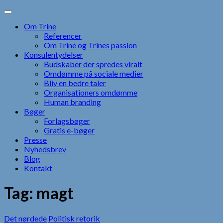
Skip
to
Om Trine
content
Referencer
Om Trine og Trines passion
Konsulentydelser
Budskaber der spredes viralt
Omdømme på sociale medier
Bliv en bedre taler
Organisationers omdømme
Human branding
Bøger
Forlagsbøger
Gratis e-bøger
Presse
Nyhedsbrev
Blog
Kontakt
Tag:
magt
Det nørdede
Politisk retorik