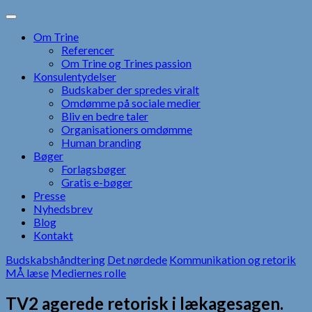
Skip
to
Om Trine
content
Referencer
Om Trine og Trines passion
Konsulentydelser
Budskaber der spredes viralt
Omdømme på sociale medier
Bliv en bedre taler
Organisationers omdømme
Human branding
Bøger
Forlagsbøger
Gratis e-bøger
Presse
Nyhedsbrev
Blog
Kontakt
Budskabshåndtering
Det nørdede
Kommunikation og retorik
MÅ læse
Mediernes rolle
TV2 agerede retorisk i lækagesagen.