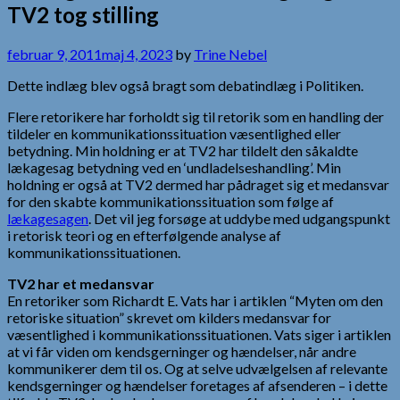
TV2 tog stilling
februar 9, 2011
maj 4, 2023
by
Trine Nebel
Dette indlæg blev også bragt som debatindlæg i Politiken.
Flere retorikere har forholdt sig til retorik som en handling der
tildeler en kommunikationssituation væsentlighed eller
betydning. Min holdning er at TV2 har tildelt den såkaldte
lækagesag betydning ved en ‘undladelseshandling’. Min
holdning er også at TV2 dermed har pådraget sig et medansvar
for den skabte kommunikationssituation som følge af
lækagesagen
. Det vil jeg forsøge at uddybe med udgangspunkt
i retorisk teori og en efterfølgende analyse af
kommunikationssituationen.
TV2 har et medansvar
En retoriker som Richardt E. Vats har i artiklen “Myten om den
retoriske situation” skrevet om kilders medansvar for
væsentlighed i kommunikationssituationen. Vats siger i artiklen
at vi får viden om kendsgerninger og hændelser, når andre
kommunikerer dem til os. Og at selve udvælgelsen af relevante
kendsgerninger og hændelser foretages af afsenderen – i dette