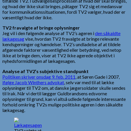
tilfælde TV2. I udvælgelsesprocessen af hvad der skal bringes,
og hvad der ikke skal bringes, påtager TV2 sig et medansvar
for kommunikationssituationen, fordi TV2 vælger, hvad der er
væsentligt hvad der ikke.
TV2 fravalgte af bringe oplysninger
Jeg vil i den følgende analyse af TV2’s ageren i
den såkaldte
lækagesag
vise, hvordan TV2 fravalgte at bringe relevante
kendsgerninger og hændelser. TV2’s undladelse af at tildele
afgørende faktorer væsentlighed eller betydning, ved netop
ikke at bringe dem, viser at TV2 ikke agerede objektivt i
nyhedsformidlingen af lækagesagen.
Analyse af TV2’s subjektive standpunkt
Politiken skriver onsdag 9. feb. 2011
, at Søren Gade i 2007,
ifølge Jacob Winthers advokat
, selv var med til at lække
oplysninger til TV2 om, at danske jægersoldater skulle sendes
til Irak. Når vi dertil lægger Guldbrandsens edsvorne
oplysninger til grund, kan vi altså udlede følgende interessante
forhold omkring TV2s mulige politiske ageren i den såkaldte
lækagesag.
TV2 valgte at