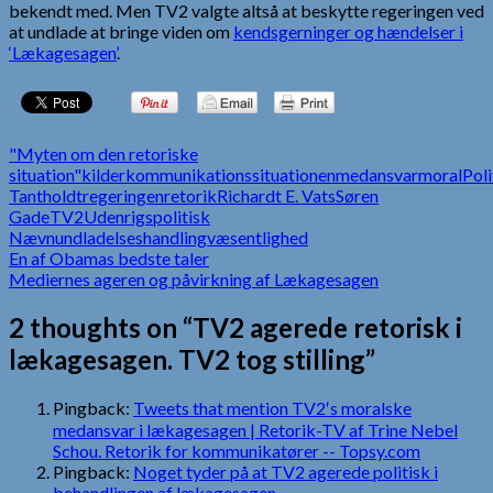
bekendt med. Men TV2 valgte altså at beskytte regeringen ved
at undlade at bringe viden om
kendsgerninger og hændelser i
‘Lækagesagen’
.
"Myten om den retoriske
situation"
kilder
kommunikationssituationen
medansvar
moral
Poli
Tantholdt
regeringen
retorik
Richardt E. Vats
Søren
Gade
TV2
Udenrigspolitisk
Nævn
undladelseshandling
væsentlighed
Indlægsnavigation
En af Obamas bedste taler
Mediernes ageren og påvirkning af Lækagesagen
2 thoughts on “TV2 agerede retorisk i
lækagesagen. TV2 tog stilling”
Pingback:
Tweets that mention TV2′s moralske
medansvar i lækagesagen | Retorik-TV af Trine Nebel
Schou. Retorik for kommunikatører -- Topsy.com
Pingback:
Noget tyder på at TV2 agerede politisk i
behandlingen af lækagesagen