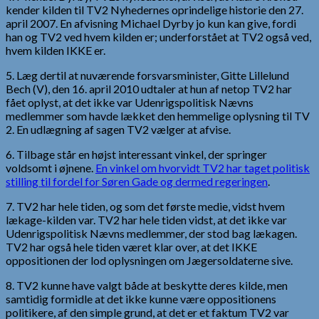
kender kilden til TV2 Nyhedernes oprindelige historie den 27.
april 2007. En afvisning Michael Dyrby jo kun kan give, fordi
han og TV2 ved hvem kilden er; underforstået at TV2 også ved,
hvem kilden IKKE er.
5. Læg dertil at nuværende forsvarsminister, Gitte Lillelund
Bech (V), den 16. april 2010 udtaler at hun af netop TV2 har
fået oplyst, at det ikke var Udenrigspolitisk Nævns
medlemmer som havde lækket den hemmelige oplysning til TV
2. En udlægning af sagen TV2 vælger at afvise.
6. Tilbage står en højst interessant vinkel, der springer
voldsomt i øjnene.
En vinkel om hvorvidt TV2 har taget politisk
stilling til fordel for Søren Gade og dermed regeringen
.
7. TV2 har hele tiden, og som det første medie, vidst hvem
lækage-kilden var. TV2 har hele tiden vidst, at det ikke var
Udenrigspolitisk Nævns medlemmer, der stod bag lækagen.
TV2 har også hele tiden været klar over, at det IKKE
oppositionen der lod oplysningen om Jægersoldaterne sive.
8. TV2 kunne have valgt både at beskytte deres kilde, men
samtidig formidle at det ikke kunne være oppositionens
politikere, af den simple grund, at det er et faktum TV2 var