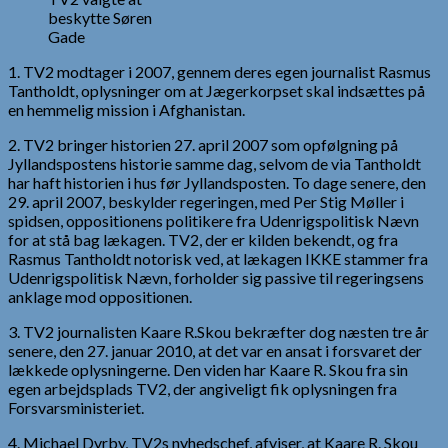
beskytte Søren
Gade
1. TV2 modtager i 2007, gennem deres egen journalist Rasmus
Tantholdt, oplysninger om at Jægerkorpset skal indsættes på
en hemmelig mission i Afghanistan.
2. TV2 bringer historien 27. april 2007 som opfølgning på
Jyllandspostens historie samme dag, selvom de via Tantholdt
har haft historien i hus før Jyllandsposten. To dage senere, den
29. april 2007, beskylder regeringen, med Per Stig Møller i
spidsen, oppositionens politikere fra Udenrigspolitisk Nævn
for at stå bag lækagen. TV2, der er kilden bekendt, og fra
Rasmus Tantholdt notorisk ved, at lækagen IKKE stammer fra
Udenrigspolitisk Nævn, forholder sig passive til regeringsens
anklage mod oppositionen.
3. TV2 journalisten Kaare R.Skou bekræfter dog næsten tre år
senere, den 27. januar 2010, at det var en ansat i forsvaret der
lækkede oplysningerne. Den viden har Kaare R. Skou fra sin
egen arbejdsplads TV2, der angiveligt fik oplysningen fra
Forsvarsministeriet.
4. Michael Dyrby, TV2s nyhedschef, afviser, at Kaare R. Skou