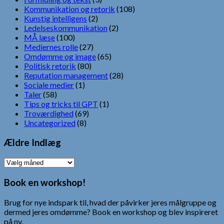
Kommunikation og retorik
(108)
Kunstig intelligens
(2)
Ledelseskommunikation
(2)
MÅ læse
(100)
Mediernes rolle
(27)
Omdømme og image
(65)
Politisk retorik
(80)
Reputation management
(28)
Sociale medier
(1)
Taler
(58)
Tips og tricks til GPT
(1)
Troværdighed
(69)
Uncategorized
(8)
Ældre Indlæg
Ældre
Indlæg
Book en workshop!
Brug for nye indspark til, hvad der påvirker jeres målgruppe og
dermed jeres omdømme? Book en workshop og blev inspireret
på ny.