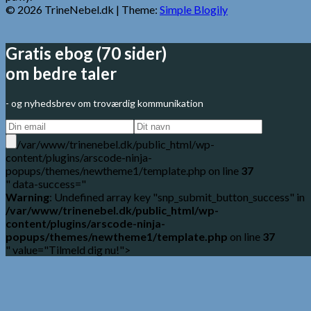
© 2026 TrineNebel.dk
| Theme:
Simple Blogily
Gratis ebog (70 sider)
om bedre taler
- og nyhedsbrev om troværdig kommunikation
/var/www/trinenebel.dk/public_html/wp-
content/plugins/arscode-ninja-
popups/themes/newtheme1/template.php on line
37
" data-success="
Warning
: Undefined array key "snp_submit_button_success" in
/var/www/trinenebel.dk/public_html/wp-
content/plugins/arscode-ninja-
popups/themes/newtheme1/template.php
on line
37
" value="Tilmeld dig nu!">