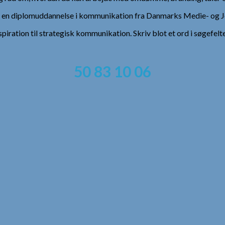
), en diplomuddannelse i kommunikation fra Danmarks Medie- og Jo
spiration til strategisk kommunikation. Skriv blot et ord i søgefelt
50 83 10 06