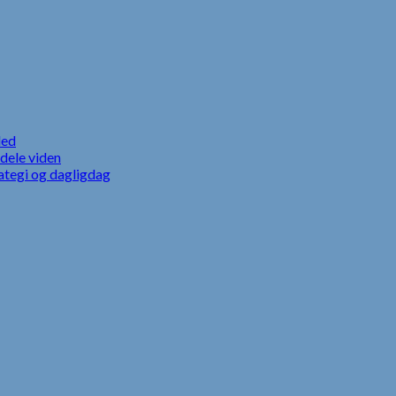
led
dele viden
ategi og dagligdag