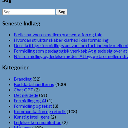
Søg
Søg
efter:
Seneste Indlæg
Fællesnævneren mellem præsentation og tale
Hvordan struktur skaber klarhed i din formidling
Den skriftlige formidlings ansvar som forbindende mellem
Formidling som pædagogisk værktøj: At glæde sig over at 
Når formidling og ledelse mødes: At bygge bro mellem str
Kategorier
Branding
(52)
Budskabshåndtering
(100)
Chat GPT
(2)
Det nørdede
(61)
Formidling og AI
(1)
Formidling og tekst
(3)
Kommunikation og retorik
(108)
Kunstig intelligens
(2)
Ledelseskommunikation
(2)
MÅ læse
(100)