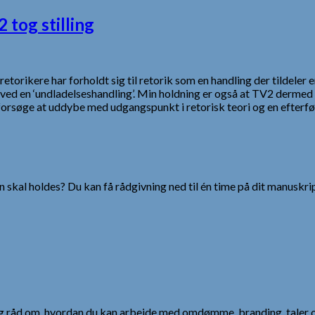
 tog stilling
retorikere har forholdt sig til retorik som en handling der tildele
 ved en ‘undladelseshandling’. Min holdning er også at TV2 dermed
forsøge at uddybe med udgangspunkt i retorisk teori og en efterf
 skal holdes? Du kan få rådgivning ned til én time på dit manuskrip
 og råd om, hvordan du kan arbejde med omdømme, branding, taler 