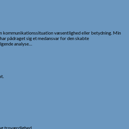
r en kommunikationssituation væsentlighed eller betydning. Min
 har pådraget sig et medansvar for den skabte
ølgende analyse…
t.
og troværdighed.