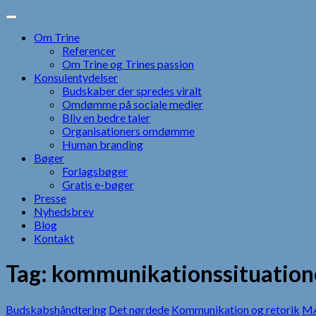
Skip
to
Om Trine
content
Referencer
Om Trine og Trines passion
Konsulentydelser
Budskaber der spredes viralt
Omdømme på sociale medier
Bliv en bedre taler
Organisationers omdømme
Human branding
Bøger
Forlagsbøger
Gratis e-bøger
Presse
Nyhedsbrev
Blog
Kontakt
Tag:
kommunikationssituation
Budskabshåndtering
Det nørdede
Kommunikation og retorik
MÅ