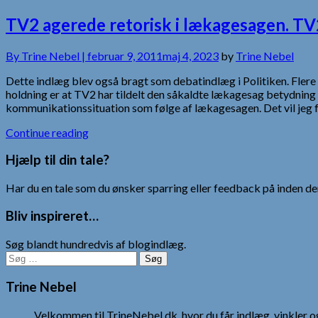
TV2 agerede retorisk i lækagesagen. TV2
By
Trine Nebel |
februar 9, 2011
maj 4, 2023
by
Trine Nebel
Dette indlæg blev også bragt som debatindlæg i Politiken. Flere 
holdning er at TV2 har tildelt den såkaldte lækagesag betydning
kommunikationssituation som følge af lækagesagen. Det vil jeg 
Continue reading
Hjælp til din tale?
Har du en tale som du ønsker sparring eller feedback på inden den
Bliv inspireret…
Søg blandt hundredvis af blogindlæg.
Søg
efter:
Trine Nebel
Velkommen til TrineNebel.dk, hvor du får indlæg, vinkler