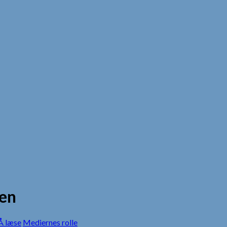
en
 læse
Mediernes rolle