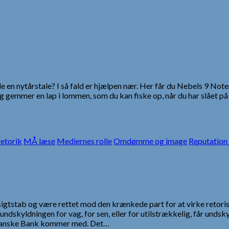
e en nytårstale? I så fald er hjælpen nær. Her får du Nebels 9 Note
, og gemmer en lap i lommen, som du kan fiske op, når du har slåe
etorik
MÅ læse
Mediernes rolle
Omdømme og image
Reputatio
sigtstab og være rettet mod den krænkede part for at virke retor
undskyldningen for vag, for sen, eller for utilstrækkelig, får und
m Danske Bank kommer med. Det…