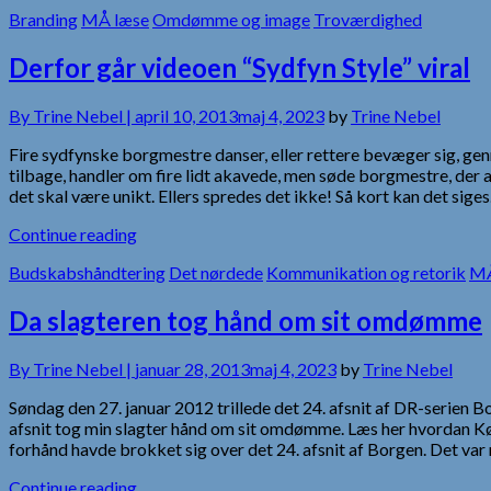
Branding
MÅ læse
Omdømme og image
Troværdighed
Derfor går videoen “Sydfyn Style” viral
By
Trine Nebel |
april 10, 2013
maj 4, 2023
by
Trine Nebel
Fire sydfynske borgmestre danser, eller rettere bevæger sig, ge
tilbage, handler om fire lidt akavede, men søde borgmestre, der
det skal være unikt. Ellers spredes det ikke! Så kort kan det sig
Continue reading
Budskabshåndtering
Det nørdede
Kommunikation og retorik
MÅ
Da slagteren tog hånd om sit omdømme
By
Trine Nebel |
januar 28, 2013
maj 4, 2023
by
Trine Nebel
Søndag den 27. januar 2012 trillede det 24. afsnit af DR-serien
afsnit tog min slagter hånd om sit omdømme. Læs her hvordan 
forhånd havde brokket sig over det 24. afsnit af Borgen. Det v
Continue reading