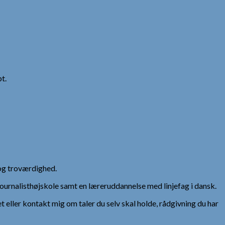
t.
og troværdighed.
urnalisthøjskole samt en læreruddannelse med linjefag i dansk.
et eller kontakt mig om taler du selv skal holde, rådgivning du har