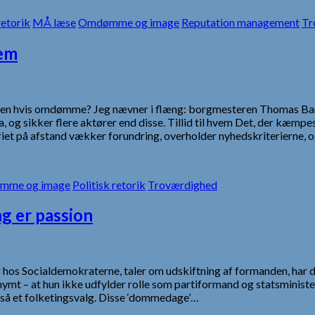
etorik
MÅ læse
Omdømme og image
Reputation management
Tr
lem
il. Men hvis omdømme? Jeg nævner i flæng: borgmesteren Thomas B
ia, og sikker flere aktører end disse. Tillid til hvem Det, der kæm
iet på afstand vækker forundring, overholder nyhedskriterierne, o
mme og image
Politisk retorik
Troværdighed
g er passion
 hos Socialdemokraterne, taler om udskiftning af formanden, har 
onymt – at hun ikke udfylder rolle som partiformand og statsministe
gså et folketingsvalg. Disse ‘dommedage’…