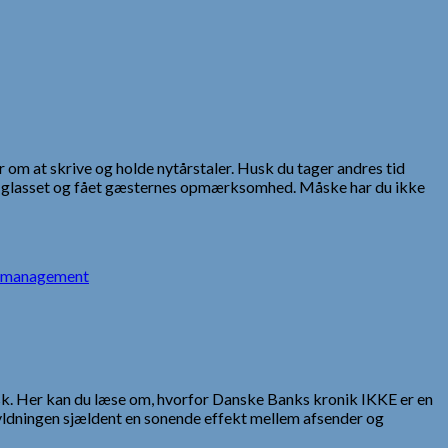
r om at skrive og holde nytårstaler. Husk du tager andres tid
t på glasset og fået gæsternes opmærksomhed. Måske har du ikke
n management
isk. Her kan du læse om, hvorfor Danske Banks kronik IKKE er en
skyldningen sjældent en sonende effekt mellem afsender og