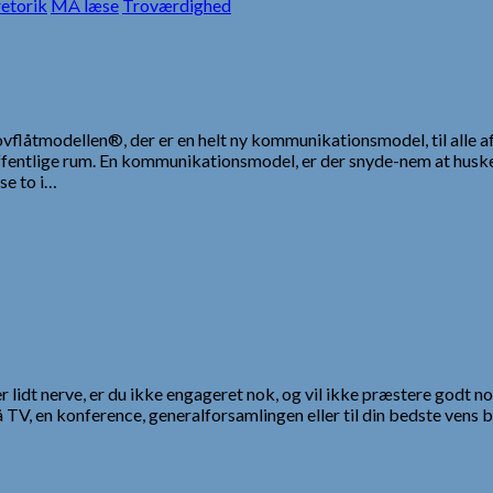
etorik
MÅ læse
Troværdighed
vflåtmodellen®, der er en helt ny kommunikationsmodel, til alle 
entlige rum. En kommunikationsmodel, er der snyde-nem at huske, 
ase to i…
r lidt nerve, er du ikke engageret nok, og vil ikke præstere godt nok.
 TV, en konference, generalforsamlingen eller til din bedste vens 