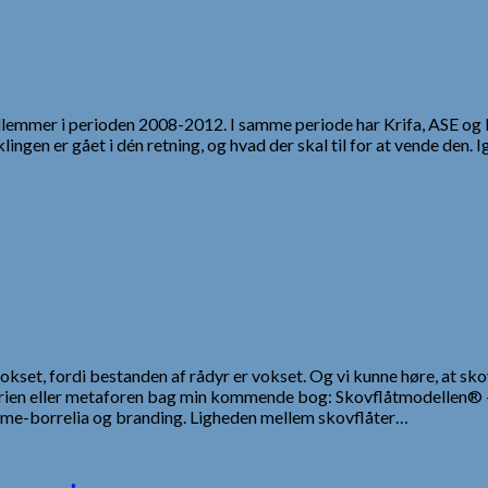
emmer i perioden 2008-2012. I samme periode har Krifa, ASE og 
lingen er gået i dén retning, og hvad der skal til for at vende de
okset, fordi bestanden af rådyr er vokset. Og vi kunne høre, at skov
istorien eller metaforen bag min kommende bog: Skovflåtmodellen
mme-borrelia og branding. Ligheden mellem skovflåter…