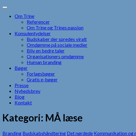
Skip
to
Om Trine
content
Referencer
Om Trine og Trines passion
Konsulentydelser
Budskaber der spredes viralt
Omdømme på sociale medier
Bliv en bedre taler
Organisationers omdømme
Human branding
Bøger
Forlagsbøger
Gratis e-bøger
Presse
Nyhedsbrev
Blog
Kontakt
Kategori:
MÅ læse
Branding
Budskabshåndtering
Det nørdede
Kommunikation og r