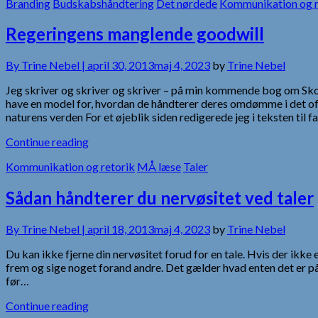
Branding
Budskabshåndtering
Det nørdede
Kommunikation og r
Regeringens manglende goodwill
By
Trine Nebel |
april 30, 2013
maj 4, 2023
by
Trine Nebel
Jeg skriver og skriver og skriver – på min kommende bog om Sko
have en model for, hvordan de håndterer deres omdømme i det off
naturens verden For et øjeblik siden redigerede jeg i teksten til f
Continue reading
Kommunikation og retorik
MÅ læse
Taler
Sådan håndterer du nervøsitet ved taler
By
Trine Nebel |
april 18, 2013
maj 4, 2023
by
Trine Nebel
Du kan ikke fjerne din nervøsitet forud for en tale. Hvis der ikke e
frem og sige noget forand andre. Det gælder hvad enten det er på
før…
Continue reading