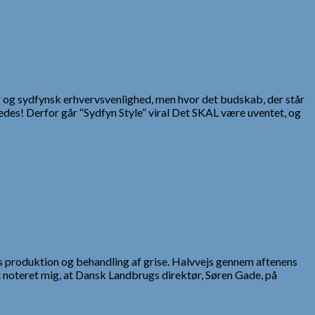
g og sydfynsk erhvervsvenlighed, men hvor det budskab, der står
des! Derfor går “Sydfyn Style” viral Det SKAL være uventet, og
s produktion og behandling af grise. Halvvejs gennem aftenens
oteret mig, at Dansk Landbrugs direktør, Søren Gade, på