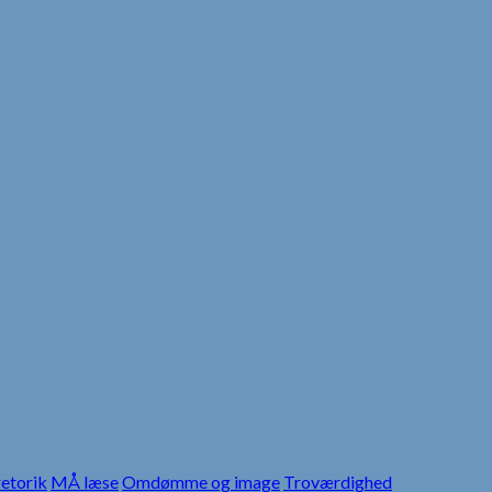
etorik
MÅ læse
Omdømme og image
Troværdighed