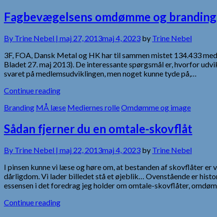
Fagbevægelsens omdømme og branding
By
Trine Nebel |
maj 27, 2013
maj 4, 2023
by
Trine Nebel
3F, FOA, Dansk Metal og HK har til sammen mistet 134.433 medl
Bladet 27. maj 2013). De interessante spørgsmål er, hvorfor udvik
svaret på medlemsudviklingen, men noget kunne tyde på,…
Continue reading
Branding
MÅ læse
Mediernes rolle
Omdømme og image
Sådan fjerner du en omtale-skovflåt
By
Trine Nebel |
maj 22, 2013
maj 4, 2023
by
Trine Nebel
I pinsen kunne vi læse og høre om, at bestanden af skovflåter er v
dårligdom. Vi lader billedet stå et øjeblik… Ovenstående er h
essensen i det foredrag jeg holder om omtale-skovflåter, omdø
Continue reading