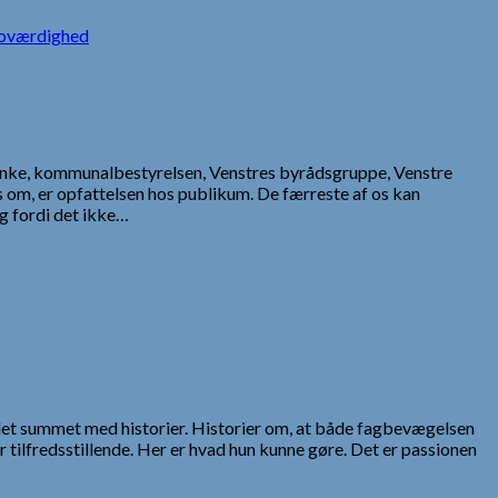
oværdighed
anke, kommunalbestyrelsen, Venstres byrådsgruppe, Venstre
pes om, er opfattelsen hos publikum. De færreste af os kan
g fordi det ikke…
det summet med historier. Historier om, at både fagbevægelsen
r tilfredsstillende. Her er hvad hun kunne gøre. Det er passionen