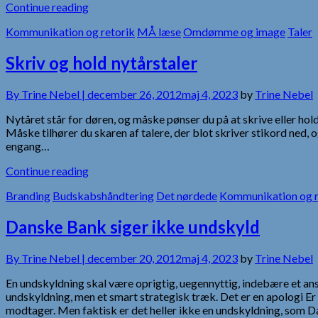
Continue reading
Kommunikation og retorik
MÅ læse
Omdømme og image
Taler
Skriv og hold nytårstaler
By
Trine Nebel |
december 26, 2012
maj 4, 2023
by
Trine Nebel
Nytåret står for døren, og måske pønser du på at skrive eller hold
Måske tilhører du skaren af talere, der blot skriver stikord ned
engang…
Continue reading
Branding
Budskabshåndtering
Det nørdede
Kommunikation og r
Danske Bank siger ikke undskyld
By
Trine Nebel |
december 20, 2012
maj 4, 2023
by
Trine Nebel
En undskyldning skal være oprigtig, uegennyttig, indebære et an
undskyldning, men et smart strategisk træk. Det er en apologi Er 
modtager. Men faktisk er det heller ikke en undskyldning, so