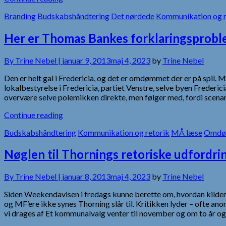
Branding
Budskabshåndtering
Det nørdede
Kommunikation og r
Her er Thomas Bankes forklaringsprob
By
Trine Nebel |
januar 9, 2013
maj 4, 2023
by
Trine Nebel
Den er helt gal i Fredericia, og det er omdømmet der er på sp
lokalbestyrelse i Fredericia, partiet Venstre, selve byen Frederic
overvære selve polemikken direkte, men følger med, fordi scenar
Continue reading
Budskabshåndtering
Kommunikation og retorik
MÅ læse
Omdø
Nøglen til Thornings retoriske udfordrin
By
Trine Nebel |
januar 8, 2013
maj 4, 2023
by
Trine Nebel
Siden Weekendavisen i fredags kunne berette om, hvordan kilder
og MF’ere ikke synes Thorning slår til. Kritikken lyder – ofte an
vi drages af Et kommunalvalg venter til november og om to år o