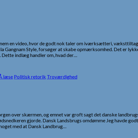
nnem en video, hvor de godt nok taler om iværksætteri, væksttilta
 ala Gangnam Style, forsøger at skabe opmærksomhed. Det er lykke
es. Dette indlæg handler om, hvad der…
 læse
Politisk retorik
Troværdighed
 Borgen over skærmen, og emnet var groft sagt det danske landbrug
Kødsnedkeren gjorde. Dansk Landsbrugs omdømme Jeg havde godt n
ar noget med at Dansk Landbrug…