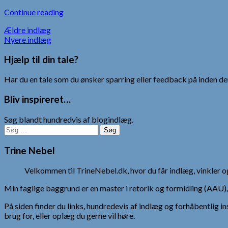
Continue reading
Navigation
Ældre indlæg
Nyere indlæg
til
Hjælp til din tale?
indlæg
Har du en tale som du ønsker sparring eller feedback på inden den
Bliv inspireret…
Søg blandt hundredvis af blogindlæg.
Søg
efter:
Trine Nebel
Velkommen til TrineNebel.dk, hvor du får indlæg, vinkler
Min faglige baggrund er en master i retorik og formidling (AAU
På siden finder du links, hundredevis af indlæg og forhåbentlig in
brug for, eller oplæg du gerne vil høre.