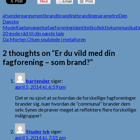
afsendere
argument
brand
branding
brandingparametre
Den
Danske
Model
fagbevægelse
fagforening
identitet
kollektiv
kommunikati
Indlægsnavigation
20 gode råd til din næste tale
Da Morten Olsen snublede i metaforen
2 thoughts on “Er du vild med din
fagforening – som brand?”
bartender
siger:
april 5, 2014 kl. 6:59 pm
Det er nu sjovt at se hvordan de forskellige fagforeninger
brander sig, især hvordan de “communal” brander dem
selv. Synes de prøver meget at reflektere flere forskellige
målgrupper!
Studer ivk
siger:
april 5, 2014 kl. 7:01 pm