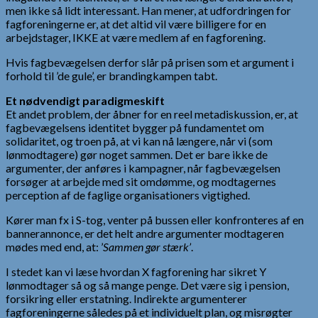
men ikke så lidt interessant. Han mener, at udfordringen for
fagforeningerne er, at det altid vil være billigere for en
arbejdstager, IKKE at være medlem af en fagforening.
Hvis fagbevægelsen derfor slår på prisen som et argument i
forhold til ’de gule’, er brandingkampen tabt.
Et nødvendigt paradigmeskift
Et andet problem, der åbner for en reel metadiskussion, er, at
fagbevægelsens identitet bygger på fundamentet om
solidaritet, og troen på, at vi kan nå længere, når vi (som
lønmodtagere) gør noget sammen. Det er bare ikke de
argumenter, der anføres i kampagner, når fagbevægelsen
forsøger at arbejde med sit omdømme, og modtagernes
perception af de faglige organisationers vigtighed.
Kører man fx i S-tog, venter på bussen eller konfronteres af en
bannerannonce, er det helt andre argumenter modtageren
mødes med end, at: ’
Sammen gør stærk’
.
I stedet kan vi læse hvordan X fagforening har sikret Y
lønmodtager så og så mange penge. Det være sig i pension,
forsikring eller erstatning. Indirekte argumenterer
fagforeningerne således på et individuelt plan, og misrøgter