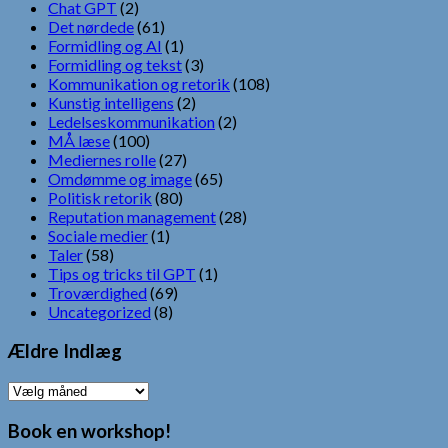
Chat GPT
(2)
Det nørdede
(61)
Formidling og AI
(1)
Formidling og tekst
(3)
Kommunikation og retorik
(108)
Kunstig intelligens
(2)
Ledelseskommunikation
(2)
MÅ læse
(100)
Mediernes rolle
(27)
Omdømme og image
(65)
Politisk retorik
(80)
Reputation management
(28)
Sociale medier
(1)
Taler
(58)
Tips og tricks til GPT
(1)
Troværdighed
(69)
Uncategorized
(8)
Ældre Indlæg
Ældre
Indlæg
Book en workshop!