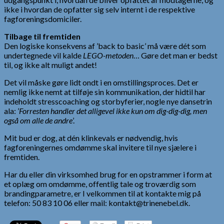
ikke i hvordan de opfatter sig selv internt i de respektive
fagforeningsdomiciler.
Tilbage til fremtiden
Den logiske konsekvens af ’back to basic’ må være dét som
undertegnede vil kalde
LEGO-metoden
… Gøre det man er bedst
til, og ikke alt muligt andet!
Det vil måske gøre lidt ondt i en omstillingsproces. Det er
nemlig ikke nemt at tilføje sin kommunikation, der hidtil har
indeholdt stresscoaching og storbyferier, nogle nye dansetrin
ala: ’
Forresten handler det alligevel ikke kun om dig-dig-dig, men
også om alle de andre
’.
Mit bud er dog, at dén klinkevals er nødvendig, hvis
fagforeningernes omdømme skal invitere til nye sjælere i
fremtiden.
Har du eller din virksomhed brug for en opstrammer i form at
et oplæg om omdømme, offentlig tale og troværdig som
brandingparametre, er I velkommen til at kontakte mig på
telefon: 50 83 10 06 eller mail: kontakt@trinenebel.dk.