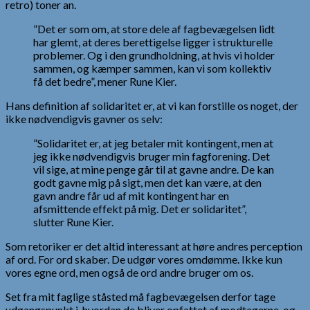
retro) toner an.
”Det er som om, at store dele af fagbevægelsen lidt
har glemt, at deres berettigelse ligger i strukturelle
problemer. Og i den grundholdning, at hvis vi holder
sammen, og kæmper sammen, kan vi som kollektiv
få det bedre”, mener Rune Kier.
Hans definition af solidaritet er, at vi kan forstille os noget, der
ikke nødvendigvis gavner os selv:
”Solidaritet er, at jeg betaler mit kontingent, men at
jeg ikke nødvendigvis bruger min fagforening. Det
vil sige, at mine penge går til at gavne andre. De kan
godt gavne mig på sigt, men det kan være, at den
gavn andre får ud af mit kontingent har en
afsmittende effekt på mig. Det er solidaritet”,
slutter Rune Kier.
Som retoriker er det altid interessant at høre andres perception
af ord. For ord skaber. De udgør vores omdømme. Ikke kun
vores egne ord, men også de ord andre bruger om os.
Set fra mit faglige ståsted må fagbevægelsen derfor tage
udgangspunkt i, hvordan de bliver opfattet af modtagerne, og