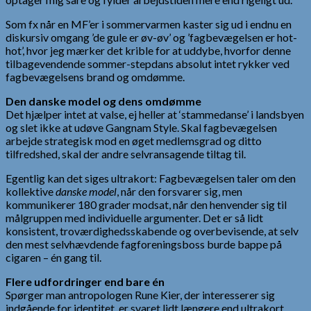
Som fx når en MF’er i sommervarmen kaster sig ud i endnu en
diskursiv omgang ’de gule er øv-øv’ og ’fagbevægelsen er hot-
hot’, hvor jeg mærker det krible for at uddybe, hvorfor denne
tilbagevendende sommer-stepdans absolut intet rykker ved
fagbevægelsens brand og omdømme.
Den danske model og dens omdømme
Det hjælper intet at valse, ej heller at ‘stammedanse’ i landsbyen
og slet ikke at udøve Gangnam Style. Skal fagbevægelsen
arbejde strategisk mod en øget medlemsgrad og ditto
tilfredshed, skal der andre selvransagende tiltag til.
Egentlig kan det siges ultrakort: Fagbevægelsen taler om den
kollektive
danske model
, når den forsvarer sig, men
kommunikerer 180 grader modsat, når den henvender sig til
målgruppen med individuelle argumenter. Det er så lidt
konsistent, troværdighedsskabende og overbevisende, at selv
den mest selvhævdende fagforeningsboss burde bappe på
cigaren – én gang til.
Flere udfordringer end bare én
Spørger man antropologen Rune Kier, der interesserer sig
indgående for identitet, er svaret lidt længere end ultrakort,