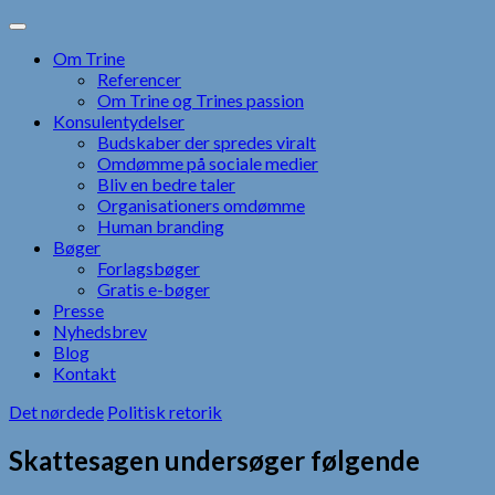
Skip
to
Om Trine
content
Referencer
Om Trine og Trines passion
Konsulentydelser
Budskaber der spredes viralt
Omdømme på sociale medier
Bliv en bedre taler
Organisationers omdømme
Human branding
Bøger
Forlagsbøger
Gratis e-bøger
Presse
Nyhedsbrev
Blog
Kontakt
Det nørdede
Politisk retorik
Skattesagen undersøger følgende