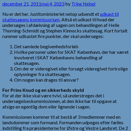
december 21, 2011
maj 4, 2023
by
Trine Nebel
Nu er det her. Justitsministeriet netop udsendt et
udkast til
skattesagens kommissorium
. Altså et udkast til hvad der
undersøges i afdækning af sagen om behandlingen af Helle
Thorning-Schmidt og Stephen Kinnocks skattesag. Kort fortalt
rummer udkastet fire punkter, der skal undersøges:
Det samlede begivenhedsforløb
Hvilke personer uden for SKAT København, der har været
involveret i SKAT Københavns behandling af
skattesagen.
Om der er videregivet eller forsøgt videregivet fortrolige
oplysninger fra skattesagen.
Om nogen kan drages til ansvar?
For Prins Knud og en sikkerheds skyld
For at der ikke skal være tvivl, så understreges det i
undersøgelseskommissionen, at den ikke har til opgave at
afsige en egentlig dom eller lignende i sagen.
Kommissionen kommer til at bestå af 3 medlemmer med en
landsdommer som formand. Formanden udpeges efter fælles
indstilling fra præsidenterne for Østre og Vestre Landsret. De 2