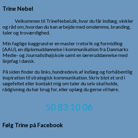
efter:
Trine Nebel
Velkommen til TrineNebel.dk, hvor du får indlæg, vinkler
og råd om, hvordan du kan arbejde med omdømme, branding,
taler og troværdighed.
Min faglige baggrund er en master i retorik og formidling
(AAU), en diplomuddannelse i kommunikation fra Danmarks
Medie- og Journalisthøjskole samt en læreruddannelse med
linjefag i dansk.
På siden finder du links, hundredevis af indlæg og forhåbentlig
inspiration til strategisk kommunikation. Skriv blot et ord i
søgefeltet eller kontakt mig om taler du selv skal holde,
rådgivning du har brug for, eller oplæg du gerne vil høre.
50 83 10 06
Følg Trine på Facebook