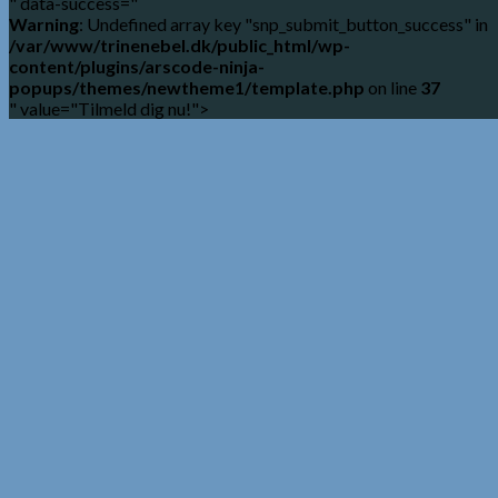
" data-success="
Warning
: Undefined array key "snp_submit_button_success" in
/var/www/trinenebel.dk/public_html/wp-
content/plugins/arscode-ninja-
popups/themes/newtheme1/template.php
on line
37
" value="Tilmeld dig nu!">