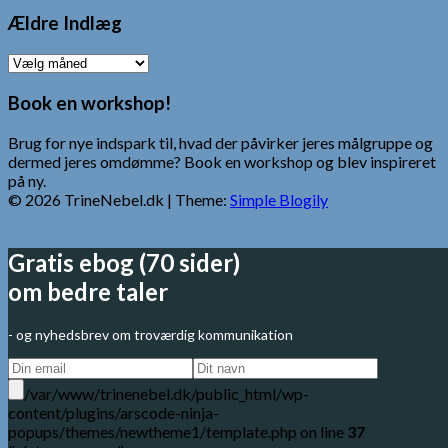
Ældre Indlæg
Ældre
Indlæg
Book en workshop!
Brug for nye indspark til, hvad der påvirker jeres målgruppe og
dermed jeres omdømme? Book en workshop og blev inspireret
på ny.
© 2026 TrineNebel.dk
| Theme:
Simple Blogily
Gratis ebog (70 sider)
om bedre taler
- og nyhedsbrev om troværdig kommunikation
/var/www/trinenebel.dk/public_html/wp-
content/plugins/arscode-ninja-
popups/themes/newtheme1/template.php on line
37