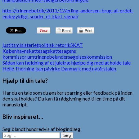
http://trinenebel.dk/2011/12/erling-andersen-brug-af-ordet-
endegyldigt-sender-et-klart-signal/
justitsministeriet
politisk retorik
SKAT
København
skattesag
skattesagens
kommissorium
trinenebel
undersøgelseskommission
Indlægsnavigation
Sådan kan fældning af et juletræ hjælpe dig med at holde tale
Helle Thorning kan påvirke Danmark med nytårstalen
Hjælp til din tale?
Har du en tale som du ønsker sparring eller feedback på inden
den skal holdes? Du kan få rådgivning ned til én time på dit
manuskript.
Bliv inspireret…
Søg blandt hundredvis af blogindlæg.
Søg