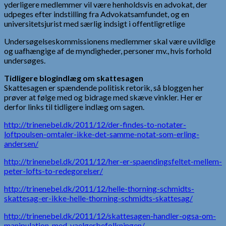
yderligere medlemmer vil være henholdsvis en advokat, der
udpeges efter indstilling fra Advokatsamfundet, og en
universitetsjurist med særlig indsigt i offentligretlige
Undersøgelseskommissionens medlemmer skal være uvildige
og uafhængige af de myndigheder, personer mv., hvis forhold
undersøges.
Tidligere blogindlæg om skattesagen
Skattesagen er spændende politisk retorik, så bloggen her
prøver at følge med og bidrage med skæve vinkler. Her er
derfor links til tidligere indlæg om sagen.
http://trinenebel.dk/2011/12/der-findes-to-notater-
loftpoulsen-omtaler-ikke-det-samme-notat-som-erling-
andersen/
http://trinenebel.dk/2011/12/her-er-spaendingsfeltet-mellem-
peter-lofts-to-redegorelser/
http://trinenebel.dk/2011/12/helle-thorning-schmidts-
skattesag-er-ikke-helle-thorning-schmidts-skattesag/
http://trinenebel.dk/2011/12/skattesagen-handler-ogsa-om-
manipulation-med-vaelgerbefolkningen/