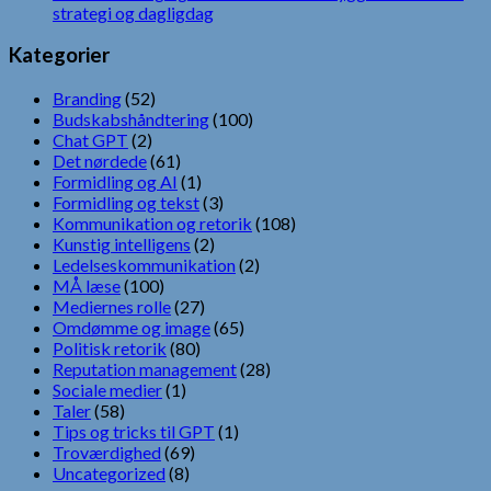
strategi og dagligdag
Kategorier
Branding
(52)
Budskabshåndtering
(100)
Chat GPT
(2)
Det nørdede
(61)
Formidling og AI
(1)
Formidling og tekst
(3)
Kommunikation og retorik
(108)
Kunstig intelligens
(2)
Ledelseskommunikation
(2)
MÅ læse
(100)
Mediernes rolle
(27)
Omdømme og image
(65)
Politisk retorik
(80)
Reputation management
(28)
Sociale medier
(1)
Taler
(58)
Tips og tricks til GPT
(1)
Troværdighed
(69)
Uncategorized
(8)