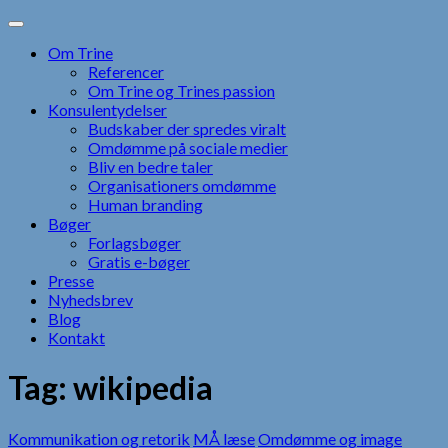
Skip
to
Om Trine
content
Referencer
Om Trine og Trines passion
Konsulentydelser
Budskaber der spredes viralt
Omdømme på sociale medier
Bliv en bedre taler
Organisationers omdømme
Human branding
Bøger
Forlagsbøger
Gratis e-bøger
Presse
Nyhedsbrev
Blog
Kontakt
Tag:
wikipedia
Kommunikation og retorik
MÅ læse
Omdømme og image