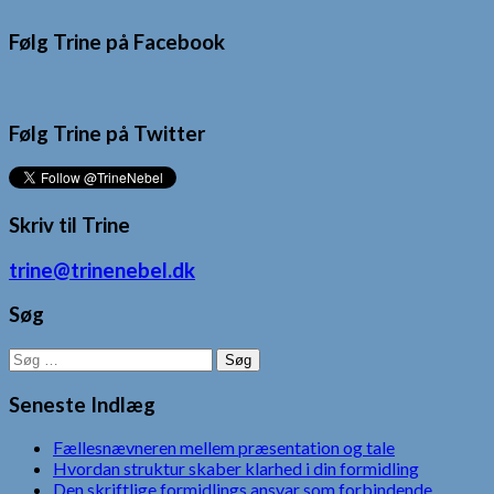
Følg Trine på Facebook
Følg Trine på Twitter
Skriv til Trine
trine@trinenebel.dk
Søg
Søg
efter:
Seneste Indlæg
Fællesnævneren mellem præsentation og tale
Hvordan struktur skaber klarhed i din formidling
Den skriftlige formidlings ansvar som forbindende