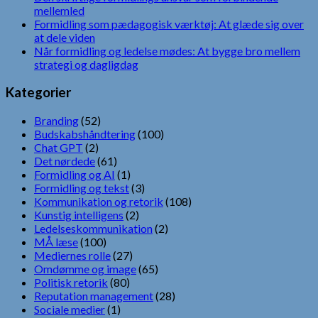
mellemled
Formidling som pædagogisk værktøj: At glæde sig over
at dele viden
Når formidling og ledelse mødes: At bygge bro mellem
strategi og dagligdag
Kategorier
Branding
(52)
Budskabshåndtering
(100)
Chat GPT
(2)
Det nørdede
(61)
Formidling og AI
(1)
Formidling og tekst
(3)
Kommunikation og retorik
(108)
Kunstig intelligens
(2)
Ledelseskommunikation
(2)
MÅ læse
(100)
Mediernes rolle
(27)
Omdømme og image
(65)
Politisk retorik
(80)
Reputation management
(28)
Sociale medier
(1)