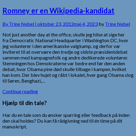
Romney er en Wikipedia-kandidat
By
Trine Nebel |
oktober 23, 2012
maj 4, 2023
by
Trine Nebel
Not just another day at the office, skulle jeg hilse at sige her
fra Democratic National Headquarter i Washington DC, hvor
jeg volunterer i den amerikanske valgkamp, og derfor var
inviteret til at overvære den tredje og sidste præsidentdebat
sammen med kampagnefolk og andre dedikerede voluntører.
Stemningen hos Demokraterne var bedre end før den anden
debat, hvor Obama pine død skulle tilbage i kampen, hvilket
han kom. Der blev hujet og råbt i lokalet, hver gang Obama slog
til Søren, Benghazi,…
Continue reading
Hjælp til din tale?
Har du en tale som du ønsker sparring eller feedback på inden
den skal holdes? Du kan få rådgivning ned til én time på dit
manuskript.