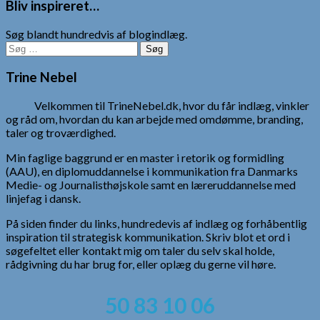
Bliv inspireret…
Søg blandt hundredvis af blogindlæg.
Søg
efter:
Trine Nebel
Velkommen til TrineNebel.dk, hvor du får indlæg, vinkler
og råd om, hvordan du kan arbejde med omdømme, branding,
taler og troværdighed.
Min faglige baggrund er en master i retorik og formidling
(AAU), en diplomuddannelse i kommunikation fra Danmarks
Medie- og Journalisthøjskole samt en læreruddannelse med
linjefag i dansk.
På siden finder du links, hundredevis af indlæg og forhåbentlig
inspiration til strategisk kommunikation. Skriv blot et ord i
søgefeltet eller kontakt mig om taler du selv skal holde,
rådgivning du har brug for, eller oplæg du gerne vil høre.
50 83 10 06