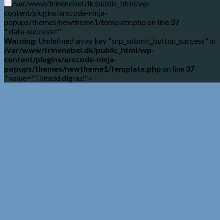
/var/www/trinenebel.dk/public_html/wp-
content/plugins/arscode-ninja-
popups/themes/newtheme1/template.php on line
37
" data-success="
Warning
: Undefined array key "snp_submit_button_success" in
/var/www/trinenebel.dk/public_html/wp-
content/plugins/arscode-ninja-
popups/themes/newtheme1/template.php
on line
37
" value="Tilmeld dig nu!">