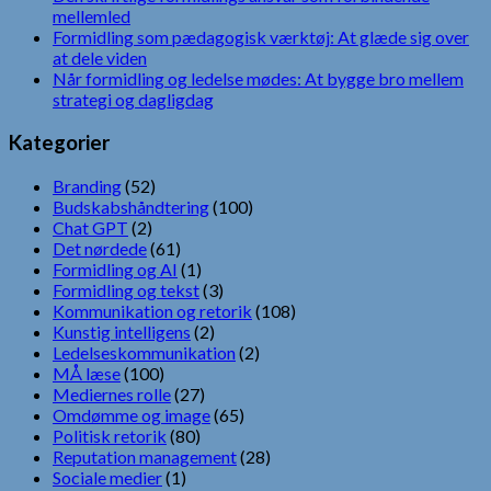
mellemled
Formidling som pædagogisk værktøj: At glæde sig over
at dele viden
Når formidling og ledelse mødes: At bygge bro mellem
strategi og dagligdag
Kategorier
Branding
(52)
Budskabshåndtering
(100)
Chat GPT
(2)
Det nørdede
(61)
Formidling og AI
(1)
Formidling og tekst
(3)
Kommunikation og retorik
(108)
Kunstig intelligens
(2)
Ledelseskommunikation
(2)
MÅ læse
(100)
Mediernes rolle
(27)
Omdømme og image
(65)
Politisk retorik
(80)
Reputation management
(28)
Sociale medier
(1)