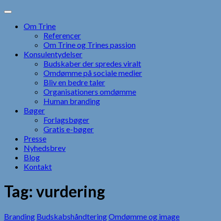
Skip
to
Om Trine
content
Referencer
Om Trine og Trines passion
Konsulentydelser
Budskaber der spredes viralt
Omdømme på sociale medier
Bliv en bedre taler
Organisationers omdømme
Human branding
Bøger
Forlagsbøger
Gratis e-bøger
Presse
Nyhedsbrev
Blog
Kontakt
Tag:
vurdering
Branding
Budskabshåndtering
Omdømme og image