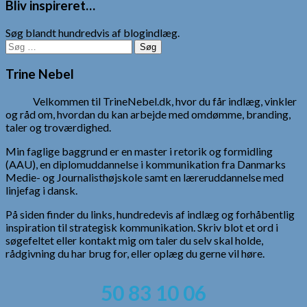
Bliv inspireret…
Søg blandt hundredvis af blogindlæg.
Søg
efter:
Trine Nebel
Velkommen til TrineNebel.dk, hvor du får indlæg, vinkler
og råd om, hvordan du kan arbejde med omdømme, branding,
taler og troværdighed.
Min faglige baggrund er en master i retorik og formidling
(AAU), en diplomuddannelse i kommunikation fra Danmarks
Medie- og Journalisthøjskole samt en læreruddannelse med
linjefag i dansk.
På siden finder du links, hundredevis af indlæg og forhåbentlig
inspiration til strategisk kommunikation. Skriv blot et ord i
søgefeltet eller kontakt mig om taler du selv skal holde,
rådgivning du har brug for, eller oplæg du gerne vil høre.
50 83 10 06