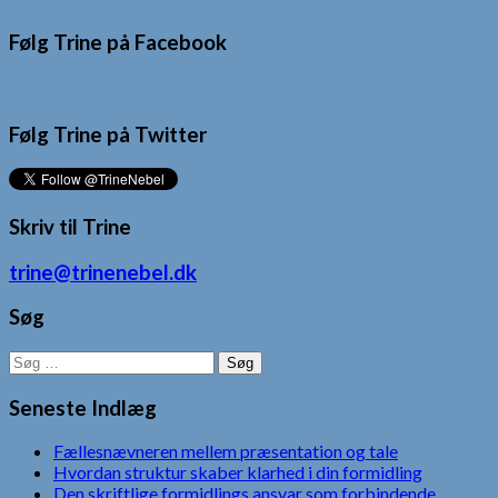
Følg Trine på Facebook
Følg Trine på Twitter
Skriv til Trine
trine@trinenebel.dk
Søg
Søg
efter:
Seneste Indlæg
Fællesnævneren mellem præsentation og tale
Hvordan struktur skaber klarhed i din formidling
Den skriftlige formidlings ansvar som forbindende