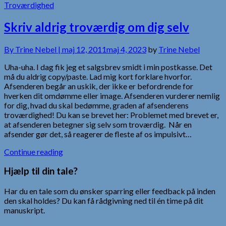
Troværdighed
Skriv aldrig troværdig om dig selv
By
Trine Nebel |
maj 12, 2011
maj 4, 2023
by
Trine Nebel
Uha-uha. I dag fik jeg et salgsbrev smidt i min postkasse. Det
må du aldrig copy/paste. Lad mig kort forklare hvorfor.
Afsenderen begår an uskik, der ikke er befordrende for
hverken dit omdømme eller image. Afsenderen vurderer nemlig
for dig, hvad du skal bedømme, graden af afsenderens
troværdighed! Du kan se brevet her: Problemet med brevet er,
at afsenderen betegner sig selv som troværdig. Når en
afsender gør det, så reagerer de fleste af os impulsivt…
Continue reading
Hjælp til din tale?
Har du en tale som du ønsker sparring eller feedback på inden
den skal holdes? Du kan få rådgivning ned til én time på dit
manuskript.