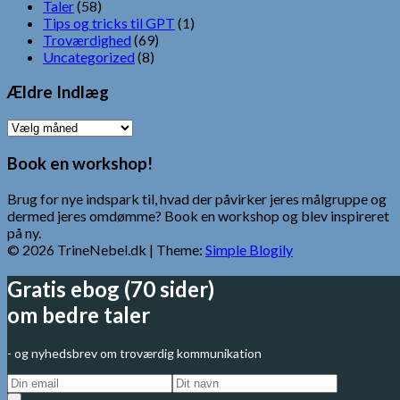
Taler
(58)
Tips og tricks til GPT
(1)
Troværdighed
(69)
Uncategorized
(8)
Ældre Indlæg
Ældre
Indlæg
Book en workshop!
Brug for nye indspark til, hvad der påvirker jeres målgruppe og
dermed jeres omdømme? Book en workshop og blev inspireret
på ny.
© 2026 TrineNebel.dk
| Theme:
Simple Blogily
Gratis ebog (70 sider)
om bedre taler
- og nyhedsbrev om troværdig kommunikation