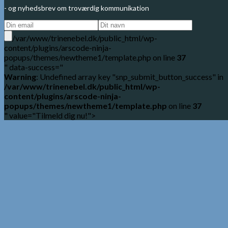
- og nyhedsbrev om troværdig kommunikation
/var/www/trinenebel.dk/public_html/wp-
content/plugins/arscode-ninja-
popups/themes/newtheme1/template.php on line
37
" data-success="
Warning
: Undefined array key "snp_submit_button_success" in
/var/www/trinenebel.dk/public_html/wp-
content/plugins/arscode-ninja-
popups/themes/newtheme1/template.php
on line
37
" value="Tilmeld dig nu!">