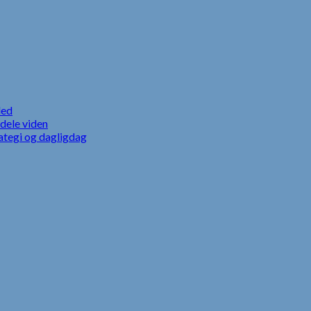
led
dele viden
ategi og dagligdag