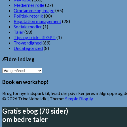
Mediernes rolle
(27)
Omdømme og image
(65)
Politisk retorik
(80)
Reputation management
(28)
Sociale medier
(1)
Taler
(58)
Tips og tricks til GPT
(1)
Troværdighed
(69)
Uncategorized
(8)
Ældre Indlæg
Ældre
Indlæg
Book en workshop!
Brug for nye indspark til, hvad der påvirker jeres målgruppe o
© 2026 TrineNebel.dk
| Theme:
Simple Blogily
Gratis ebog (70 sider)
om bedre taler