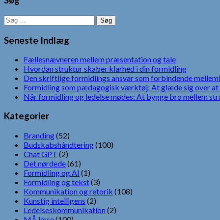
Søg
Søg
efter:
Seneste Indlæg
Fællesnævneren mellem præsentation og tale
Hvordan struktur skaber klarhed i din formidling
Den skriftlige formidlings ansvar som forbindende mellem
Formidling som pædagogisk værktøj: At glæde sig over at 
Når formidling og ledelse mødes: At bygge bro mellem str
Kategorier
Branding
(52)
Budskabshåndtering
(100)
Chat GPT
(2)
Det nørdede
(61)
Formidling og AI
(1)
Formidling og tekst
(3)
Kommunikation og retorik
(108)
Kunstig intelligens
(2)
Ledelseskommunikation
(2)
MÅ læse
(100)