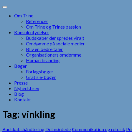
Skip
to
Om Trine
content
Referencer
Om Trine og Trines passion
Konsulentydelser
Budskaber der spredes viralt
Omdømme på sociale medier
Bliv en bedre taler
Organisationers omdømme
Human branding
Bøger
Forlagsbøger
Gratis e-bøger
Presse
Nyhedsbrev
Blog
Kontakt
Tag:
vinkling
Budskabshåndtering
Det nørdede
Kommunikation og retorik
Pol