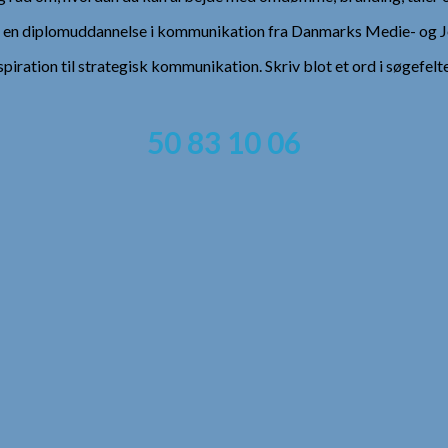
), en diplomuddannelse i kommunikation fra Danmarks Medie- og Jo
spiration til strategisk kommunikation. Skriv blot et ord i søgefelt
50 83 10 06