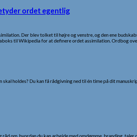
etyder ordet egentlig
similation. Der blev tolket til højre og venstre, og den ene budskab
ktaboks til Wikipedia for at definere ordet assimilation. Ordbog o
 skal holdes? Du kan få rådgivning ned til én time på dit manuskrip
 og råd om, hvordan du kan arbejde med omdømme, branding, taler 