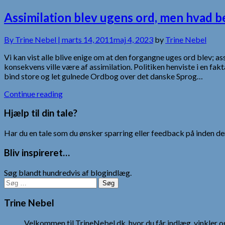
Assimilation blev ugens ord, men hvad b
By
Trine Nebel |
marts 14, 2011
maj 4, 2023
by
Trine Nebel
Vi kan vist alle blive enige om at den forgangne uges ord blev; as
konsekvens ville være af assimilation. Politiken henviste i en fa
bind store og let gulnede Ordbog over det danske Sprog…
Continue reading
Hjælp til din tale?
Har du en tale som du ønsker sparring eller feedback på inden den
Bliv inspireret…
Søg blandt hundredvis af blogindlæg.
Søg
efter:
Trine Nebel
Velkommen til TrineNebel.dk, hvor du får indlæg, vinkler