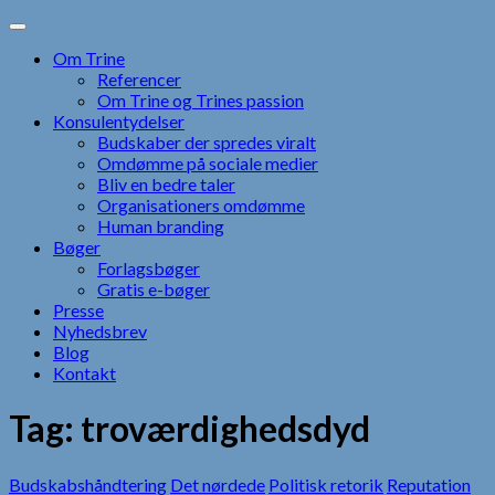
Skip
to
Om Trine
content
Referencer
Om Trine og Trines passion
Konsulentydelser
Budskaber der spredes viralt
Omdømme på sociale medier
Bliv en bedre taler
Organisationers omdømme
Human branding
Bøger
Forlagsbøger
Gratis e-bøger
Presse
Nyhedsbrev
Blog
Kontakt
Tag:
troværdighedsdyd
Budskabshåndtering
Det nørdede
Politisk retorik
Reputation