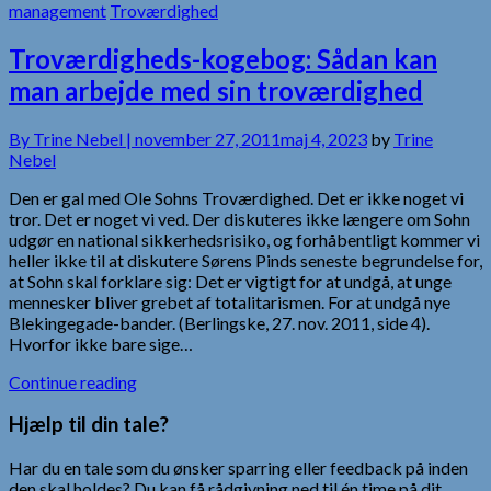
management
Troværdighed
Troværdigheds-kogebog: Sådan kan
man arbejde med sin troværdighed
By
Trine Nebel |
november 27, 2011
maj 4, 2023
by
Trine
Nebel
Den er gal med Ole Sohns Troværdighed. Det er ikke noget vi
tror. Det er noget vi ved. Der diskuteres ikke længere om Sohn
udgør en national sikkerhedsrisiko, og forhåbentligt kommer vi
heller ikke til at diskutere Sørens Pinds seneste begrundelse for,
at Sohn skal forklare sig: Det er vigtigt for at undgå, at unge
mennesker bliver grebet af totalitarismen. For at undgå nye
Blekingegade-bander. (Berlingske, 27. nov. 2011, side 4).
Hvorfor ikke bare sige…
Continue reading
Hjælp til din tale?
Har du en tale som du ønsker sparring eller feedback på inden
den skal holdes? Du kan få rådgivning ned til én time på dit