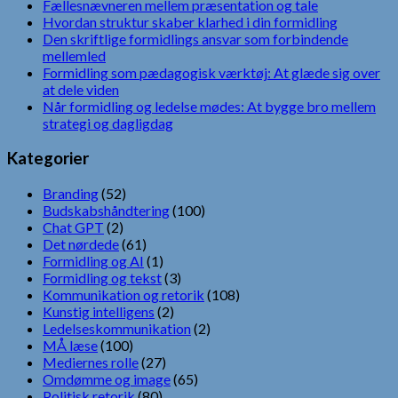
Fællesnævneren mellem præsentation og tale
Hvordan struktur skaber klarhed i din formidling
Den skriftlige formidlings ansvar som forbindende
mellemled
Formidling som pædagogisk værktøj: At glæde sig over
at dele viden
Når formidling og ledelse mødes: At bygge bro mellem
strategi og dagligdag
Kategorier
Branding
(52)
Budskabshåndtering
(100)
Chat GPT
(2)
Det nørdede
(61)
Formidling og AI
(1)
Formidling og tekst
(3)
Kommunikation og retorik
(108)
Kunstig intelligens
(2)
Ledelseskommunikation
(2)
MÅ læse
(100)
Mediernes rolle
(27)
Omdømme og image
(65)
Politisk retorik
(80)